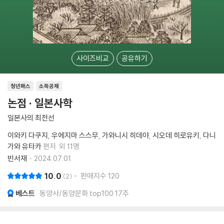
사이즈비교
공유하기
청년패스
소득공제
논점 · 일본사학
일본사의 최전선
이와키 다쿠지
우에지마 스스무
가와니시 히데야
시오데 히로유키
다니
가와 유타카
편저
외 11명
빈서재
2024.07.01.
10.0
판매지수
120
2
베스트
동양사/동양문화 top100 17주