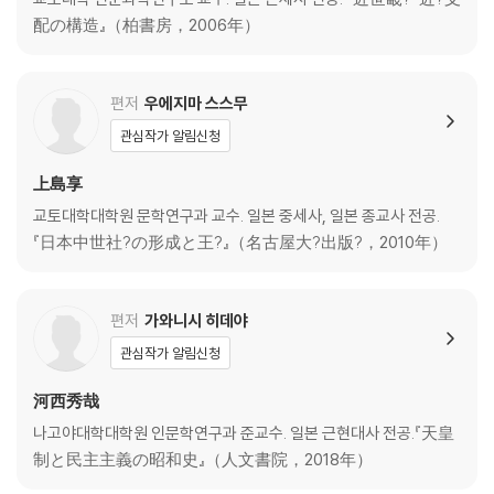
12.동아시아의 소제국 - 고대 일본에 소제국주의는 있었는가 . . . . . . . . . . . .
配の構造』（柏書房，2006年）
62
13.임신의 난 - 고대 최대의 내란은 왜 일어났는가 . . . . . . . . . . . . . . . . . 65
14.율령국가론 - 고대국가는 율령제 국가인가 . . . . . . . . . . . . . . . . . . . 68
편저
우에지마 스스무
15.고대의 여제 - 임시로 세워진 중계자였나 . . . . . . . . . . . . . . . . . . . . 71
관심작가 알림신청
16.고대 장원 - 초기장원이란 무엇인가 . . . . . . . . . . . . . . . . . . . . . . 74
17.국가불교와 교키 - 교키는 변절한 것인가 . . . . . . . . . . . . . . . . . . . 77
上島享
18.고대 가족론 - 고대 사람들의 생활을 어떻게 볼 것인가 . . . . . . . . . . . . . .
교토대학대학원 문학연구과 교수. 일본 중세사, 일본 종교사 전공.
80
『日本中世社?の形成と王?』（名古屋大?出版?，2010年）
19.군사 - 재지수장제론은 성립하는가 . . . . . . . . . . . . . . . . . . . . . . . 83
20.목간에 보이는 고대 일본 - 나가야 왕가 목간으로 무엇을 알 수 있는가 .
. . . . . 86
편저
가와니시 히데야
21.덴지계와 덴무계 - 고닌 ·간무의 시대는 전환기인가 . . . . . . . . . . . . . . . 89
관심작가 알림신청
22.헤이안 불교 - 사이초 ·구카이는 무엇을 가져왔는가 . . . . . . . . . . . . . . . 9
2
河西秀哉
23.고대의 사회 - 토지 매권으로부터 무엇이 보이는가 . . . . . . . . . . . . . . . 95
나고야대학대학원 인문학연구과 준교수. 일본 근현대사 전공.『天皇
24.10세기의 반란 - 다이라노 마사카도의 난, 후지와라노 스미토모의 난
制と民主主義の昭和史』（人文書院，2018年）
이란 무엇이었나 . . 98
25.아형 사건 - 우다 천황과 후지와라노 모토쓰네의 정쟁이었나 . . . . . . . . .