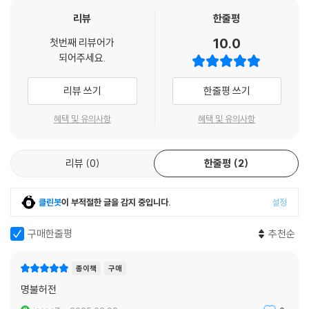
03.섭관정치와 원정 - 원정은 섭관정치를 부정하였는가 . . . . . . . . . . . . . . 1
리뷰
한줄평
46
04.장원제의 성립 - ‘입장론’과 그 과제 . . . . . . . . . . . . . . . . . . . . . . 149
10.0
첫번째 리뷰어가
05.헤이안 후기 ·가마쿠라기의 승려 네트워크 - 어떻게 이동하여 무엇을
되어주세요.
가져왔나 . . 152
06.지쇼 ·주에이 내란 - 왜 일어났고, 무엇을 초래했는가 . . . . . . . . . . . . . . 1
리뷰 쓰기
한줄평 쓰기
55
혜택 및 유의사항
혜택 및 유의사항
07.가마쿠라 막부의 전국 지배 - 가마쿠라막부는 어떻게 전국을 지배했는
가 . . . . 158
08.가마쿠라기 ·남북조기의 조정과 공가사회 - 어떻게 변화했으며 무엇을
리뷰
0
한줄평
2
지향했나 . . 161
09.가마쿠라기의 불교 - 가마쿠라기 불교를 어떻게 파악할 것인가 . . . . . . .
. . 164
클린봇
이 부적절한 글을 감지 중입니다.
설정
10.중국 송 ·원 문화의 수용 - 일본 사회에 준 영향은 무엇인가 . . . . . . . . . . .
구매한줄평
추천순
167
11.남북조 동란의 의의 - 일본 사회를 어떻게 바꾸었는가 . . . . . . . . . . . . . 17
0
종이책
구매
12.무로마치 막부와 전국질서 - 중세 후기 중앙과 지방의 관계를 어떻게
명불허전
생각할 것인가 . . 173