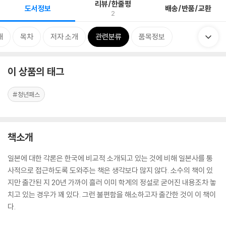
리뷰/한줄평
도서정보
배송/반품/교환
2
개
목차
저자 소개
관련분류
품목정보
이 상품의 태그
#청년패스
책소개
일본에 대한 각론은 한국에 비교적 소개되고 있는 것에 비해 일본사를 통
사적으로 접근하도록 도와주는 책은 생각보다 많지 않다. 소수의 책이 있
지만 출간된 지 20년 가까이 흘러 이미 학계의 정설로 굳어진 내용조차 놓
치고 있는 경우가 꽤 있다. 그런 불편함을 해소하고자 출간한 것이 이 책이
다.