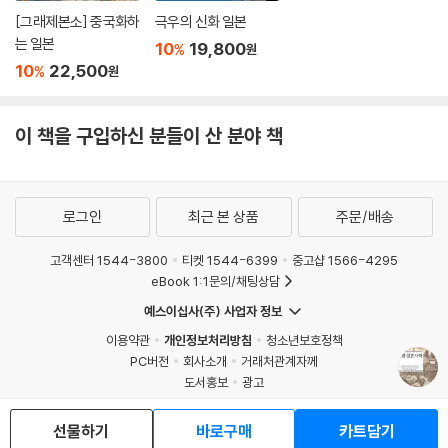
근세 총론 . . . . . . . . . . . . . . . . . . . . . . . . . . . . . . . . . . . 231
[그래제본소] 중국화하
극우의 신화 일본
01.쇼쿠호 정권 - 근세의 성립을 어떻게 파악할 것인가 . . . . . . . . . . . . . . . 23
는 일본
10
19,800
%
원
9
10
22,500
%
원
02.에도 막부의 전국통치 - 막부는 어떻게 여러 다이묘를 통합하고 있었
는가 . . . . . 242
03.무라와 백성 - 왜 근세의 인구의 8할은 백성인가 . . . . . . . . . . . . . . . . 24
이 책을 구입하신 분들이 산 분야 책
5
04.막번권력의 도시지배 - 도시의 지배에 조닌은 어떻게 관여했는가 . . . .
. . . . 248
로그인
최근 본 상품
주문/배송
05.해금 ·일본형 화이질서 - 대외관계를 어떻게 칭할 것인가 . . . . . . . . . . . .
251
고객센터 1544-3800
티켓 1544-6399
중고샵 1566-4295
06.에도 막부에 의한 조정의 위상 - 막부는 근세의 조정에 무엇을 바랐을
eBook 1:1문의/채팅상담
까 . . . . 254
예스이십사(주) 사업자 정보
07.막번권력의 사사 지배 - 막부는 어떻게 사사를 지배했는가 . . . . . . . . . . .
이용약관
개인정보처리방침
청소년보호정책
257
PC버전
회사소개
거래처관계자께
08.기리시탄과 과학 전래 - 선교사는 왜 서양과학을 소개했으며 어떻게
도서홍보
광고
수용되었는가 . . 260
Copyright © YES24 Corp. All Rights Reserved.
09.에도 막부의 법 - 막부는 어떻게 법을 정비 ·운용했는가 . . . . . . . . . . . . .
MATOM3
선물하기
바로구매
카트담기
263