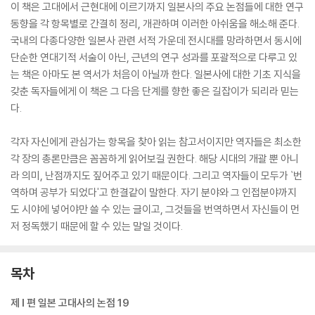
이 책은 고대에서 근현대에 이르기까지 일본사의 주요 논점들에 대한 연구
동향을 각 항목별로 간결히 정리, 개관하며 이러한 아쉬움을 해소해 준다.
국내의 다종다양한 일본사 관련 서적 가운데 전시대를 망라하면서 동시에
단순한 연대기적 서술이 아닌, 근년의 연구 성과를 포괄적으로 다루고 있
는 책은 아마도 본 역서가 처음이 아닐까 한다. 일본사에 대한 기초 지식을
갖춘 독자들에게 이 책은 그 다음 단계를 향한 좋은 길잡이가 되리라 믿는
다.
각자 자신에게 관심가는 항목을 찾아 읽는 참고서이지만 역자들은 최소한
각 장의 총론만큼은 꼼꼼하게 읽어보길 권한다. 해당 시대의 개괄 뿐 아니
라 의미, 난점까지도 짚어주고 있기 때문이다. 그리고 역자들이 모두가 `번
역하며 공부가 되었다'고 한결같이 말한다. 자기 분야와 그 인접분야까지
도 시야에 넣어야만 쓸 수 있는 글이고, 그것들을 번역하면서 자신들이 먼
저 정독했기 때문에 할 수 있는 말일 것이다.
목차
제 I 편 일본 고대사의 논점 19