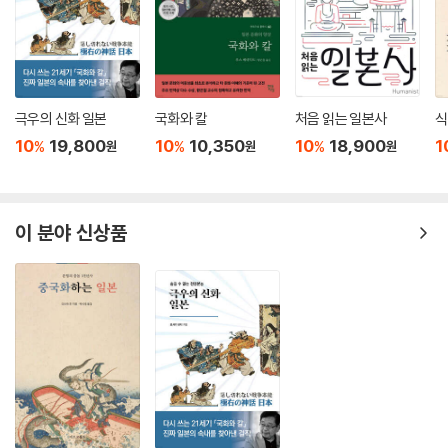
23.중세의 촌락과 신앙 ·의례 - 사람들에게 신앙 ·의례란 무엇이었나 . . . . .
. . . 206
24.중세의 신기와 신도 - 중세인에게 신이란 무엇인가 . . . . . . . . . . . . . . . 20
9
25.중세 사료의 다양성 - 전체를 묘사할 소재의 확장을 어떻게 파악할 것
극우의 신화 일본
국화와 칼
처음 읽는 일본사
식
인가 . . . . 212
10
19,800
10
10,350
10
18,900
1
%
%
%
원
원
원
26.중세의 문자 문화 - 문장 ·문체에서 중세 사회의 어떠한 점을 알 수 있
는가 . . . . . 215
27.중세의 전투 - 어떻게 이루어졌고 어떻게 변화했는가 . . . . . . . . . . . . . . 2
이 분야 신상품
18
28.중세 성관의 기능과 특질 - 중세 성관을 어떻게 평가할 것인가 . . . . . . . .
. 221
29.중세의 ‘이에’와 여성 - 중세사회를 특징짓는 것 . . . . . . . . . . . . . . . . 224
30.환경사에 참가하기 - 중세사 연구를 어떻게 바꿀 것인가 . . . . . . . . . . . .
227
제 III 편 일본 근세사의 논점 230