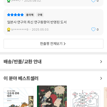
i****7
2025.08.02.
0
13.무로마치기의 장원제 - 무로마치시대는 장원제의 시대였는가 . . . . . . . .
. . 176
14.무로마치기의 유통 - 사람 ·물건은 열도에서 어떻게 움직였는가 . . . . . .
종이책
구매
. . . 179
일본사 연구의 최신 연구동향이 반영된 도서
15.남북조 ·무로마치기의 불교 - ‘조사’ 없는 시대의 사회와 종교 . . . . . . . . .
k********9
2025.05.03.
0
182
16.오닌의 난의 의의 - 역사의 전환점 . . . . . . . . . . . . . . . . . . . . . . 185
17.무로마치 ·전국시대의 천황과 조정 - 어떠한 사회적 역할을 했는가 . . . .
한줄평 전체보기
. . 188
18.전국시대 기나이 지역의 정치와 권력 - 기나이 정치사를 어떻게 묘사할
것인가 . . 191
배송/반품/교환 안내
19.중세 후기 동국 지방의 정치와 사회 - 가마쿠라부에서 전국시대에 이르
는 동국사를 어떻게 묘사할 것인가 . . . 194
이 분야 베스트셀러
20.전국다이묘의 권력과 문예 - 지역권력과 교토는 어떠한 관계에 있었는
가 . . . . 197
21.중세 신분제와 차별 - 중세의 신분과 차별을 어떻게 볼 것인가 . . . . . . . . .
. 200
22.중세의 도시 - 그 특질과 실태를 어떻게 그릴 것인가 . . . . . . . . . . . . . . . 2
03