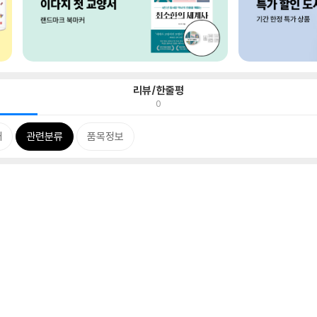
리뷰/한줄평
0
개
관련분류
품목정보