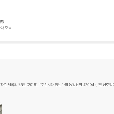
전망
확대 모색
대한제국의 양전』(2018), 『조선시대 양반가의 농업경영』(2004), 『단성호적대