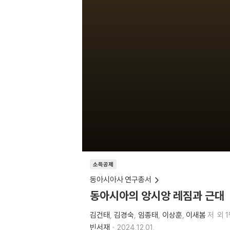
소득공제
동아시아사 연구총서
동아시아의 앙시앙 레짐과 근대
김건태
김경숙
임종태
이상훈
이새봄
저
외 
빈서재
2024.12.01.