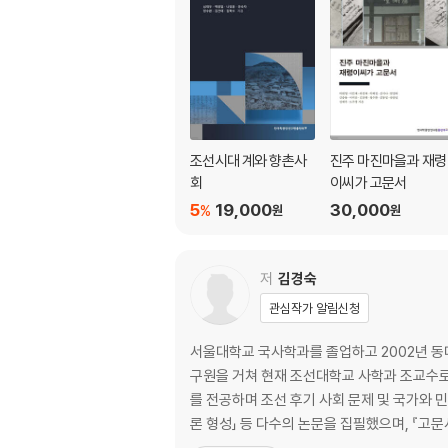
조선시대 계와 향촌사
진주 마진마을과 재령
회
이씨가 고문서
5
19,000
30,000
%
원
원
저
김경숙
관심작가 알림신청
서울대학교 국사학과를 졸업하고 2002년 동
구원을 거쳐 현재 조선대학교 사학과 조교수로
를 전공하며 조선 후기 사회 문제 및 국가와 민
론 형성」 등 다수의 논문을 집필했으며, 『고