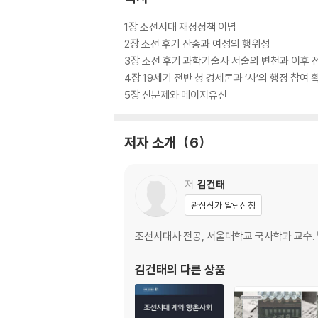
1장 조선시대 재정정책 이념
2장 조선 후기 산송과 여성의 행위성
3장 조선 후기 과학기술사 서술의 변천과 이후 
4장 19세기 전반 청 경세론과 ‘사’의 행정 참여 
5장 신분제와 메이지유신
저자 소개
6
저
김건태
관심작가 알림신청
조선시대사 전공, 서울대학교 국사학과 교수. 『
김건태
의 다른 상품