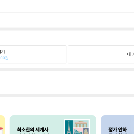
.
팔기
내 
300원