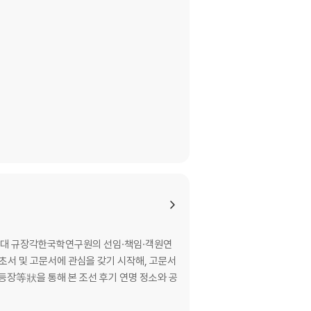
서울대 규장각한국학연구원의 선임·책임·객원연
초서 및 고문서에 관심을 갖기 시작해, 고문서
「등장等狀을 통해 본 조선 후기 연명 정소와 공