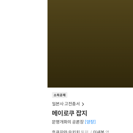
소득공제
일본사 고전총서
메이로쿠 잡지
문명개화의 공론장
양장
후쿠자와 유키치
등저
이새봄
역