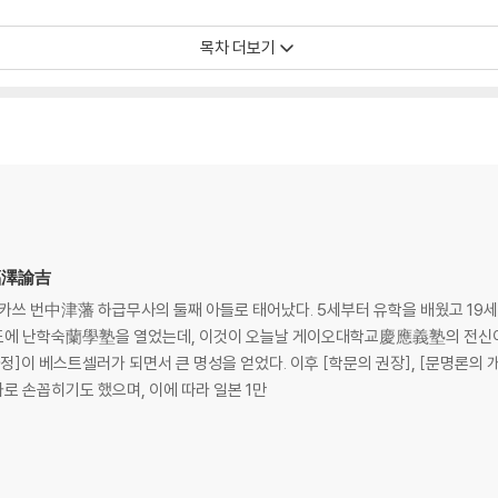
 . . . . . . . . . . (니시 아마네) 27
목차 더보기
 . . . . . . . . . . . (니시무라 시게키) 46
 50
5
. 59
9
키) 70
) 71
,福澤諭吉
 73
나카쓰 번中津藩 하급무사의 둘째 아들로 태어났다. 5세부터 유학을 배웠고 19
 에도에 난학숙蘭學塾을 열었는데, 이것이 오늘날 게이오대학교慶應義塾의 전신이다.
정]이 베스트셀러가 되면서 큰 명성을 얻었다. 이후 [학문의 권장], [문명론의
 79
로 손꼽히기도 했으며, 이에 따라 일본 1만
외) 79
리) 86
 . . . . . . . . . . . (가토 히로유키) 88