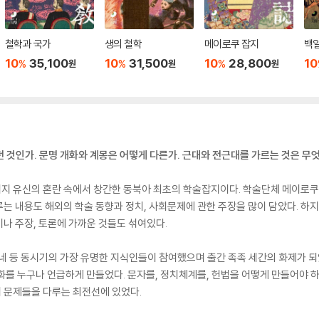
철학과 국가
생의 철학
메이로쿠 잡지
백
10
35,100
10
31,500
10
28,800
10
%
%
%
원
원
원
던 것인가. 문명 개화와 계몽은 어떻게 다른가. 근대와 전근대를 가르는 것은 무
지 유신의 혼란 속에서 창간한 동북아 최초의 학술잡지이다. 학술단체 메이로쿠샤
는 내용도 해외의 학술 동향과 정치, 사회문제에 관한 주장을 많이 담았다. 
나 주장, 토론에 가까운 것들도 섞여있다.
네 등 동시기의 가장 유명한 지식인들이 참여했으며 출간 족족 세간의 화제가 
화를 누구나 언급하게 만들었다. 문자를, 정치체계를, 헌법을 어떻게 만들어야 
 문제들을 다루는 최전선에 있었다.