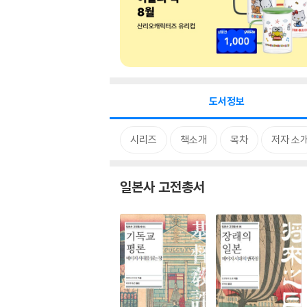
도서정보
시리즈
책소개
목차
저자 소
일본사 고전총서