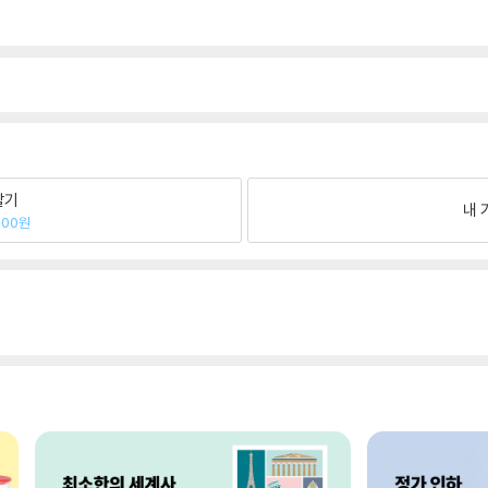
팔기
내 
800원