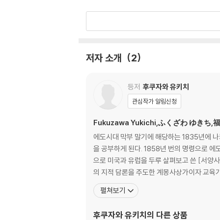
2.1 서양 글자로 국어를 쓰는 일에 관한 논설 . . . . . . . . .
2.2 개화의 정도에 따라 문자도 바꿔야 한다는 설 . . . . . .
2.3 히라가나의 설 . . . . . . . . . (시미즈 우사부로)
2.4 질의일칙 . . . . . . . . . . . . (사카타니 시로시) 5
저자 소개
2
제 3 장 「학자직분론」과 논평 . . . . . . . . . . . . . . 
등저
후쿠자와 유키치
3.1 학자직분론 . . . . . . . . . . (후쿠자와 유키치) 5
관심작가 알림신청
3.2 후쿠자와 선생의 논설에 답하다 (가토 히로유
3.3 학자직분론에 대한 평 . . . . . . (모리 아리노리
Fukuzawa Yukichi,ふくざわ ゆきち
3.4 학자직분론에 대한 평 . . . . . . . (쓰다 마미치)
에도시대 막부 말기에 해당하는 1835년에 
3.5 비학자직분론 . . . . . . . . . . . (니시 아마네) 74
을 공부하게 된다. 1858년 번의 명령으로
으로 미국과 유럽을 두루 살펴보고 쓴 [서양사
제 4 장 민선의원 설립 논쟁 . . . . . . . . . . . . . . . .
의 지적 담론을 주도한 계몽사상가이자 교육가
펼쳐보기
4.1 민선의원설립건백서 . . . (이타가키 다이스케 
4.2 민선의원설립 건언서의 평 . . . (모리 아리노
후쿠자와 유키치
의 다른 상품
4.3 블룬츨리『국법범론』발췌역:민선의원 불가립의론 . . . . .