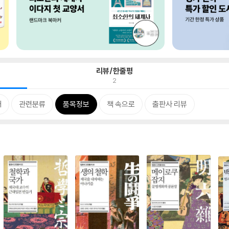
리뷰/한줄평
2
개
관련분류
품목정보
책 속으로
출판사 리뷰