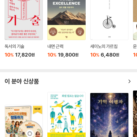
독서의 기술
내면 근력
세이노의 가르침
운
10
17,820
10
19,800
10
6,480
1
%
%
%
원
원
원
이 분야 신상품