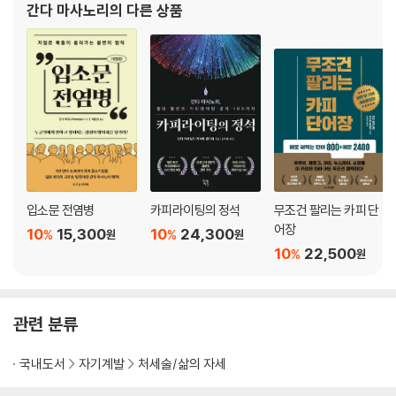
간다 마사노리
의 다른 상품
CHAPTER 2 공부하지 않아도 영어를 할 수 있는 사람의 비밀
조직으로 발전, 급성장기업 경영자, 베스트셀러
01 마츠다 세이코는 어떻게 영어를 할 수 있었나? . 93
02 여섯 가지 상식을 버리면 영어 학습은 비약적으로 수월해진다 . 96
[비즈니스 영어에 필요한 버리는 기술 1]
03 일상 회화를 버려라 . 99
04 전문 분야 외의 주제를 버려라 . 104
05 복잡해 보일수록 배우기 쉽다 . 107
06 당신의 인생은 카세트테이프 몇 개분인가? . 110
입소문 전염병
카피라이팅의 정석
무조건 팔리는 카피 단
07 동기가 불순하면 빨리 배운다 . 115
어장
10
15,300
10
24,300
%
%
원
원
08 최고의 살아 있는 공부란? . 120
10
22,500
%
원
[비즈니스 영어에 필요한 버리는 기술 2]
09 단어 실력을 키우려는 노력을 버려라 . 125
관련 분류
10 문법적으로 정확하게 말하려는 생각을 버려라 . 133
11 유창하게 말하려는 욕심을 버려라 . 138
국내도서
자기계발
처세술/삶의 자세
12 정확하게 발음하려는 생각을 버려라 . 142