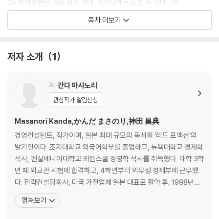
05 현재 일본은 정보 쇄국 상태, 그러니까 돈을 벌 수 있다 . 35
06 일본에서는 좋은 책일수록 번역되지 않는다 . 38
목차 더보기
07 내 인생을 바꾼 책 . 41
[영어를 배우면 기회가 많아지는 이유 2]
저자 소개
1
08 타임머신을 타면 성공할 수밖에 없다 . 45
09 다이렉트 리스폰스 마케팅과의 만남 . 47
10 다이아몬드 원석은 곳곳에 있다 . 54
저
간다 마사노리
11 신은 손을 드는 자에게 기회를 준다 . 57
관심작가 알림신청
12 아무도 모르게 기회가 방치되는 이유 . 61
Masanori Kanda,かんだ まさのり,神田 昌典
[영어를 배우면 기회가 많아지는 이유 3]
경영컨설턴트, 작가이며, 일본 최대 규모의 독서회 ‘리드 포액션’의
13 억만장자는 ‘시대의 흐름’을 읽는다. 일본은 10년간 어떻게 변화할까? .
발기인이다. 조지대학교 외국어학부를 졸업하고, 뉴욕대학교 경제학
64
석사, 펜실베니아대학교 와튼스쿨 경영학 석사를 취득했다. 대학 3학
14 생존을 건 미래의 선택 . 67
년 때 외교관 시험에 합격하고, 4학년부터 외무성 경제부에 근무했
15 역사는 70년 주기로 되풀이된다 . 73
다. 전략컨설팅회사, 미국 가전업체 일본 대표로 활약 후, 1998년에
16 수많은 영웅이 나타날 시기가 다가왔다 . 84
경영 컨설턴트로 독립했다. 컨설팅 업계를 혁신한 고객 획득실천회를
펼쳐보기
17 세계라는 무대로 나아가라 . 86
창설했다(현재는 ‘차세대 비즈니스 실천회’로 발전). 이 모임은 연인
원 2만 명에 달하는 경영자와 기업가를 지도하는 최대 규모의 경영자