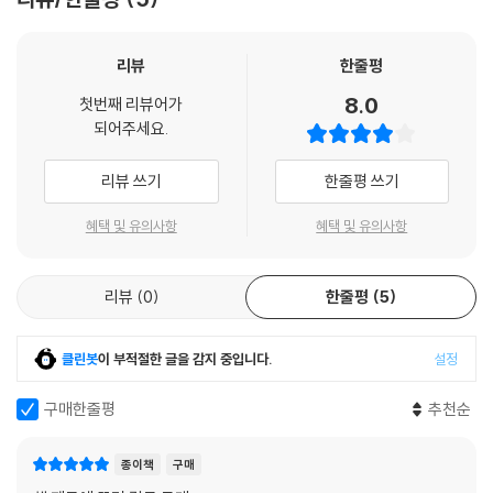
라. 내가 해줄 수 있는 얘긴 이것뿐이다.
면하는 것을 거부했다. 당신도 최면술에서 깨어나 보지 않겠는가? 적어도
성공할 수 있을지 없을지, 이 책을 통해 그 진위를 판단해보지 않겠는가?
_손힘찬(오가타 마리토), 《어른의 기분 관리법》, 《오늘은 이만 좀 쉴게
리뷰
한줄평
조금만 영어를 할 줄 알아도 비즈니스의 기회는 크게 확대된다.
요》저자
8.0
첫번째 리뷰어가
--- 「타이태닉호가 눈앞에 있어도 보려고 하지 않으면 보이지 않는다」
되어주세요.
중에서
지난 10년 동안 감춰왔던 내 영업 비밀을 털린 기분이다. ‘돈과 영어’, 그 미
묘하면서도 비상식적인 관계를 이런 통찰과 함께 보여주다니…. 나는 지금
리뷰 쓰기
한줄평 쓰기
까지 4권의 영어책을 쓰면서 1,000권이 넘는 영어책과 교재, 논문들을 읽
어왔다. 그 1,000권의 영어책 중 나에게 가장 큰 영향을 준 책이 바로 이 책
혜택 및 유의사항
혜택 및 유의사항
이다. 영어를 배우는 이유를 깊게 파고 들어가 보면, 결국 ‘잘 살고자 하는
욕망’을 만나게 된다. 그 욕망을 다른 말로 하면 ‘돈’이다.
리뷰
0
한줄평
5
간다 마사노리가 이야기해주지 않으면 어디서도 들을 수 없는 인사이트 가
득한 ‘돈과 영어의 비상식적인 관계’ 이야기를 통해서 당신이 영어로 돈을
클린봇
이 부적절한 글을 감지 중입니다.
설정
버는 선순환의 삶을 구현하기를 바란다. 당신의 영어 인생에 건승을 빈다.
구매한줄평
추천순
_김영익(슈퍼윌), 《챗GPT 영어 혁명》 저자
종이책
구매