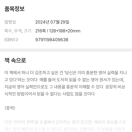
CHAPTER 3 새로운 현실을 낳는 퍼스트 스텝
품목정보
01 새로운 현실을 만드는 메커니즘 . 153
발행일
2024년 07월 29일
02 세간의 상식에 얽매여 있으면 미궁에 빠진다 . 158
쪽수, 무게, 크기
216쪽 | 128*188*20mm
03 가장 짧고 빠른 길로 가라 . 162
ISBN13
9791198409638
04 단계식 사고법 VS 결과선취식 사고법 . 165
05 영어는 당신에게 정말로 필요한 도구인가? . 173
책 속으로
[비상식적인 영어 활용법 스텝 1]
06 미래선취의 이미지화: 실현하기 쉬운 목표 설정법 . 176
이 책에서 하나 더 강조하고 싶은 건 ‘당신은 이미 충분한 영어 실력을 지니
07 SMART의 원칙 . 179
고 있다’라는 것이다. 예를 들어 도저히 읽을 수 없는 영어 원서가 있는데,
08 사이드 브레이크를 풀어라 . 184
지금의 영어 실력만으로도 그 내용을 충분히 이해할 수 있다. 굉장히 비상
09 네이티브 스피커의 머리로 전환하라 . 190
식적인 방법이어서 믿을 수 없다는 사람도 많을 것이다.
10 이름만이라도 외국인 기분을 내보자 . 193
11 두세 번 좌절이 찾아온다 . 200
(중략)
[1st 스테이지] 노력이 좀처럼 결과로 나타나지 않는다 . 203
[2nd 스테이지] 똑같이 노력해도 실력이 쑥쑥 향상된다 . 206
다만 ‘언어의 장벽’을 초월해서 감지하는 힘이 있으면, 해외의 정보를 스트
[3rd 스테이지] 의식적으로 노력하지 않아도 실력이 안정된다 . 208
레스 없이 빠르게 입수할 수 있다고 생각하는 것뿐이다. 이 방법을 이용하