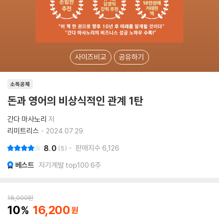
사이즈비교
공유하기
소득공제
돈과 영어의 비상식적인 관계 1탄
간다 마사노리
저
리미트리스
2024.07.29.
8.0
판매지수
6,126
5
베스트
자기계발 top100 6주
18,000
원
10
16,200