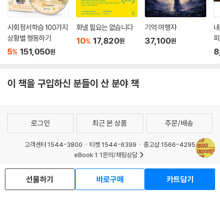
사회정서학습 100가지
화낼 필요는 없습니다
기억 여행자
내
상황별 행동하기
피
10
17,820
37,100
%
원
원
5
151,050
8
%
원
이 책을 구입하신 분들이 산 분야 책
로그인
최근 본 상품
주문/배송
고객센터 1544-3800
티켓 1544-6399
중고샵 1566-4295
eBook 1:1문의/채팅상담
예스이십사(주) 사업자 정보
선물하기
바로구매
카트담기
이용약관
개인정보처리방침
청소년보호정책
PC버전
회사소개
거래처관계자께
도서홍보
광고
Copyright © YES24 Corp. All Rights Reserved.