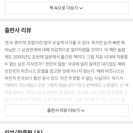
면 지금까지 기피 했던 영어 원서에서 누구보다도 빨리 정보를 손에 넣을
책 속으로 더보기
수 있다.
--- 「프롤로그」 중에서
출판사 리뷰
나는 해외의 선진 노하우를 도입해서 일본에 맞게 살짝 개선한 것뿐이다.
특히 가속 교육 분야는 미국에서 19년간 개발한 노하우를 반년 만에 일본
‘돈과 영어’의 조합이란 말이 낯설게 다가올 수 있다. 하지만 눈치 빠른 독
으로 도입할 수 있었다. 내 실력이 아니다. 미국인 덕분에 나는 편하게 돈을
자님은 그 상관관계에 대해 직감적으로 알아차렸을 것이다. 이 책은 놀랍
벌 수 있었다.
게도 2000년도 초반에 일본에서 출간된 책이다. 그럼 지금 시대에 적용할
수 없는 낡은 지식인가? 천만의 말씀! 국내에 널리 알려진 대기업도 해외
이처럼 영어는 내게 단기간에 많은 것을 주었다. 돈 때문에 일하지 않아도
선진국의 비즈니스 모델을 참고한 것에 지나지 않는다. 해외 비즈니스는
될 정도로 많은 재산을 모은 것도 전부 영어 덕분이다. 몇 년간의 ‘비즈니스
여전히 한국보다 훨씬 앞서 있다. 이건 부정할 수 없는 사실이다. 여기서
경험’과 ‘아주 약간의 영어 실력’만 있으면 막대한 기회가 보이게 된다.
“예외도 있는데요? 모두 그렇지 않습니다!”라고 반박해도 소용없다. 난 예
외를 말하는 게 아니라 보편적인 걸 말하는 거니까. 나는 자신 있게 말할 수
남은 것은 열심히 일하는 것뿐이다. 어느 정도 시간이 흘러 정신을
있다. 이 책에서 말하는 것을 따라만 하면, 부를 거머쥘 수 있는 첫 단추를
차려보면 스스로 놀랄 만큼 성공해 있는 자신을 마주할 것이다. 이것은
뗄 수 있다. 이 책은 절판된 책을 재출간한 것으로, 중고 책은 18만 원에 거
출판사 리뷰 더보기
개인적인 체험을 통해 얻은 나의 결론이다.
래되고 있었다. 절판 책이 왜 높은 가격에 팔리는 걸까? 궁금해서 찾아보니
--- 「성공의 열쇠는 아주 약간의 영어 실력이다」 중에서
웃돈이 붙어 30만 원에 판매하는 사람도 있었다. 그 이유는 이 책을 읽어본
사람만 알 수 있다. 당신의 경쟁자가 이 책을 읽기 전에 먼저 읽고 실천하
리뷰/한줄평
5
나는 거북이였다. 그래도 껍질 속에 틀어박히지 않았다. 최면술에 걸려 동