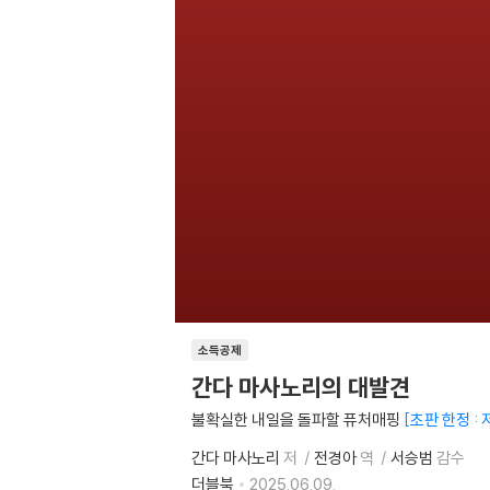
소득공제
간다 마사노리의 대발견
불확실한 내일을 돌파할 퓨처매핑
초판 한정 :
간다 마사노리
저
전경아
역
서승범
감수
더블북
2025.06.09.