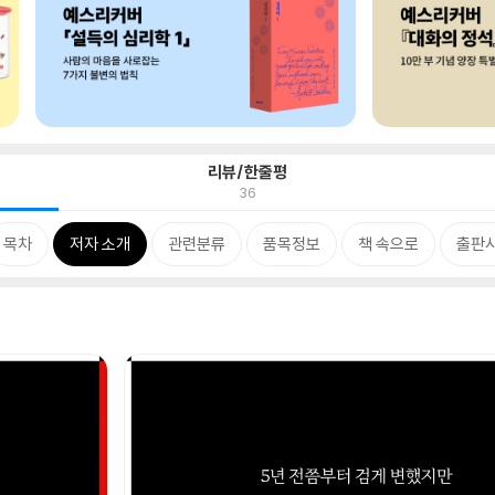
리뷰/한줄평
36
목차
저자 소개
관련분류
품목정보
책 속으로
출판사