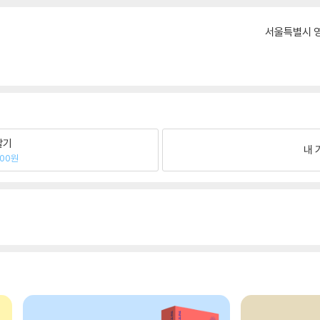
서울특별시 영
팔기
내 
800원