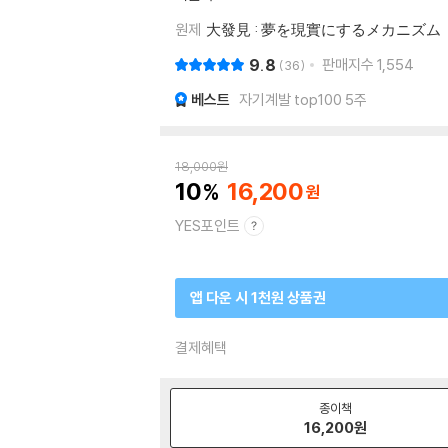
원제
大發見 : 夢を現實にするメカニズム
9.8
판매지수
1,554
36
베스트
자기계발 top100 5주
18,000
원
10
16,200
YES포인트
앱 다운 시 1천원 상품권
결제혜택
종이책
16,200
원