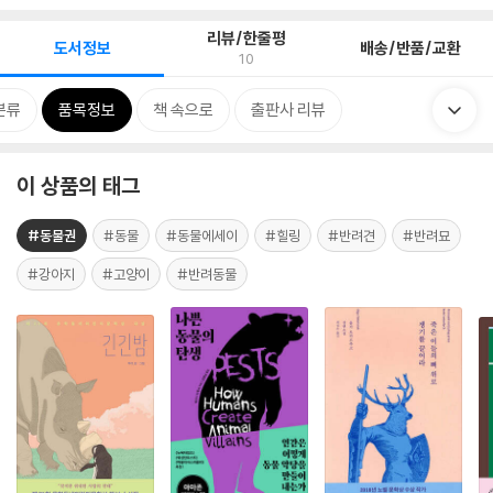
리뷰/한줄평
도서정보
배송/반품/교환
10
분류
품목정보
책 속으로
출판사 리뷰
이 상품의 태그
#동물권
#동물
#동물에세이
#힐링
#반려견
#반려묘
#강아지
#고양이
#반려동물