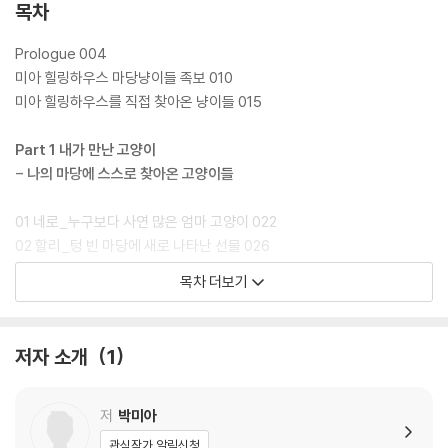
다.
목차
Prologue 004
미아 힐링하우스 마당냥이들 족보 010
미아 힐링하우스를 직접 찾아온 냥이들 015
Part 1 내가 만난 고양이
- 나의 마당에 스스로 찾아온 고양이들
01 네로_누구보다 사연 많은 엄마 고양이 022
02 할리_텅 빈 마당에 새로 나타난 선물 026
03 밤톨이_나를 ‘캣 맘’으로 만든 특별한 묘연 032
목차 더보기
04 토비_할리가 직접 키운 첫 고양이 038
05 곰돌이_가장 듬직하고 아들 같은 고양이 042
06 호돌이_생각이 너무 많아 혼자가 된 048
저자 소개
1
07 막내_나의 모든 것을 믿고 따른 고양이 052
08 던킨과 도넛_아픔도 함께하는 남매 사이 056
09 아톰_나에게 7남매를 선물한 060
저
박미아
10 캔디_은혜 갚는 고양이, 가장 희생적인 고양이 064
관심작가 알림신청