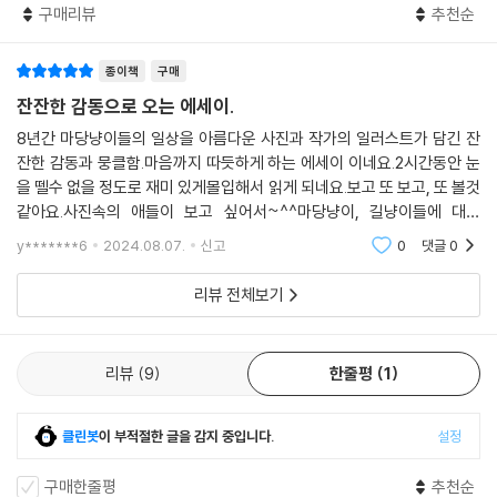
구매리뷰
추천순
‘미아 힐링하우스’의 규칙은 이러한 가치대로 운영되고 있다. 이곳 고양이
들은 도움이 필요하면 찾아왔다가도 원하면 다시 야생으로 돌아가기도 한
종이책
구매
다. 고양이들도 존중받는 것을 아는지 춥고, 아플 때 기꺼이 미아 힐링하우
스에 발을 들인다. 또 필요에 따라 중성화 수술을 받는 고양이들도 있다. 이
잔잔한 감동으로 오는 에세이.
곳에서 고양이들이 안전하고 편안하게 그리고 본래의 야생성을 가지고 생
8년간 마당냥이들의 일상을 아름다운 사진과 작가의 일러스트가 담긴 잔
활할 수 있는 것은 ‘캣 맘’이 함께하기 때문이다. 이제껏 가졌던 캣 맘에 대
잔한 감동과 뭉클함.마음까지 따듯하게 하는 에세이 이네요.2시간동안 눈
한 오해를 한 꺼풀 벗어내고 다시 한번 『미아 힐링하우스』를 읽어 보자. 동
을 뗄수 없을 정도로 재미 있게몰입해서 읽게 되네요.보고 또 보고, 또 볼것
물과 사람이 함께하는 일상 속에서 ‘공생’의 비결을 볼 수 있을 것이다.
같아요.사진속의 애들이 보고 싶어서~^^마당냥이, 길냥이들에 대해
서... 그리고 캣맘에 대해서... 다시 한번 생각하게합니다.
y*******6
2024.08.07.
신고
0
댓글
0
리뷰 전체보기
리뷰
9
한줄평
1
클린봇
이 부적절한 글을 감지 중입니다.
설정
구매한줄평
추천순