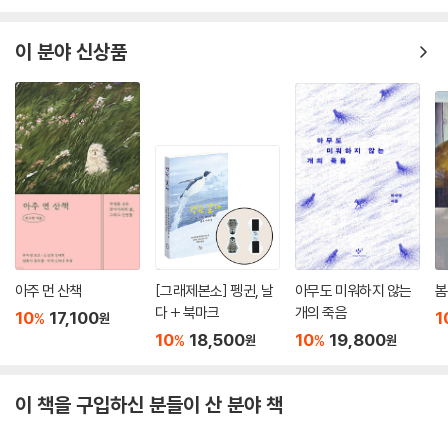
이 분야 신상품
아주 먼 산책
[그래제본소] 펭귄, 날
아무도 미워하지 않는
봄
다 + 북마크
개의 죽음
10
17,100
1
%
원
10
18,500
10
19,800
%
%
원
원
이 책을 구입하신 분들이 산 분야 책