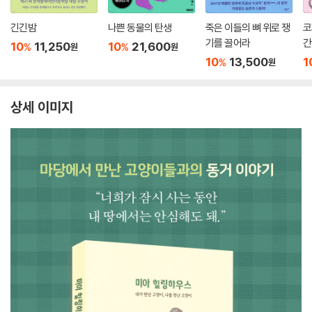
긴긴밤
나쁜 동물의 탄생
죽은 이들의 뼈 위로 쟁
코
기를 끌어라
간
10
11,250
10
21,600
%
%
원
원
10
13,500
1
%
원
상세 이미지