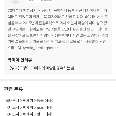
11 생강_형제와 아빠가 먼저 떠나 혼자가 된 070
12 타코_왕의 자질을 타고난 고양이 074
20대부터 패션잡지, 남성잡지, 육아잡지 등 매거진 디자이너 아트디
13 레오_다시 태어나도 나에게 와 줄 수 있겠니 078
렉터로 일했으며 현재는 북 디자이너로 일하고 있다. 40대에 서울 도
14 신명이_거리두기 하며 나 혼자 산다 084
심을 떠나 2015년에 전원주택으로 이사 오면서 마당에 이미 살고 있
15 요셉_시간이 지나도 생각을 알 수 없는 088
던 고양이들과 찾아오는 고양이들을 만났다. 8년 동안 만난 고양이들
16 이삭_있는 듯 없는 듯 늘 고요한 092
을 관찰하고 돌보면서 사람의 인생만큼이나 사연 없는 고양이가 없었
17 이브_캔디 아빠가 떠난 뒤 혼자가 된 096
기에 그들의 이야기들을 대신 남기고 싶어 글을 쓰기 시작했다. - 인
18 수리_할머니 ‘네로’를 지키는 손녀딸 고양이 098
스타그램: @mia_healinghouse
19 알렉스_말로만 듣던 집사 간택을 선택한 102
박미아
인터뷰
Part 2 나를 만난 고양이
[읽다]
고양이 30마리와 마당을 공유하는 삶
- 집과 마당을 오가며 사는 고양이들
‘커피 시리즈 남매’ 가을과 겨울 사이에 태어난
관련 분류
20 카페_의리 있고 고마움을 전할 줄 아는 116
21 달고나_조용하지만 만나면 편안한 122
국내도서
에세이
동물 에세이
22 모카_살기 위해 많은 노력을 했던 외눈 고양이 124
국내도서
에세이
포토 에세이
23 라떼_질투할 만한 외모를 가진 130
국내도서
에세이
한국 에세이