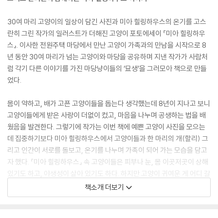
30여 마리 고양이의 일상이 담긴 사진과 미아 힐링하우스의 온기를 고스
란히 그린 작가의 일러스트가 더해진 고양이 포토에세이 『미아 힐링하우
스』. 이사한 전원주택 마당에서 만난 고양이 가족과의 만남을 시작으로 8
년 동안 30여 마리가 넘는 고양이와 마당을 공유하며 지낸 작가가 사람처
럼 각기 다른 이야기를 가진 마당냥이들의 ‘묘생’을 그러모아 책으로 만들
었다.
몸이 약하고, 배가 고픈 고양이들을 돕는다 생각했는데 8년이 지나고 보니
고양이들에게 받은 사랑이 더없이 컸고, 마음을 나누며 공생하는 법을 배
웠음을 발견한다. 그렇기에 작가는 이번 책에 예쁜 고양이 사진을 모으는
데 집중하기보다 미아 힐링하우스에서 고양이들과 한 마리의 개(할리) 그
리고 인간이 서로를 돌보고, 온기를 나누며 가족이 되어 가는 모습을 담고
자 했다. 『미아 힐링하우스』 속 고양이들은 피부나 눈, 몸 이곳저곳이 상해
있기도 하고, 야생성이 살아 있기도 하다. 하지만 고양이 귀여운 게 어디 갈
까. 여전히 사랑스러운 고양이들과 개, 인간이 함께 꾸려 가는 일상은 따듯
책소개 더보기
하기 그지없다. 고양이를 사랑하는 이라면 누구나 그들의 사진과 이야기,
그림으로 빼곡히 채워진 『미아 힐링하우스』를 통해 큰 행복감을 느낄 것이