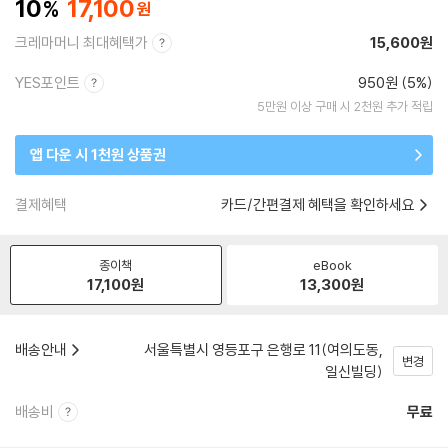
10
17,100
크레마머니 최대혜택가
15,600원
YES포인트
950원 (5%)
5만원 이상 구매 시 2천원 추가 적립
앱 다운 시 1천원 상품권
결제혜택
카드/간편결제 혜택을 확인하세요
종이책
eBook
17,100
원
13,300
원
배송안내
서울특별시 영등포구 은행로 11(여의도동,
변경
일신빌딩)
배송비
무료