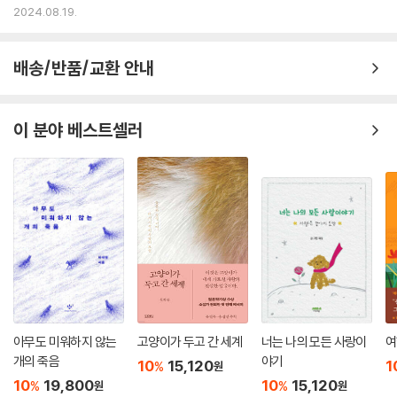
2024.08.19.
배송/반품/교환 안내
이 분야 베스트셀러
아무도 미워하지 않는
고양이가 두고 간 세계
너는 나의 모든 사랑이
여
개의 죽음
야기
10
15,120
1
%
원
10
19,800
10
15,120
%
%
원
원