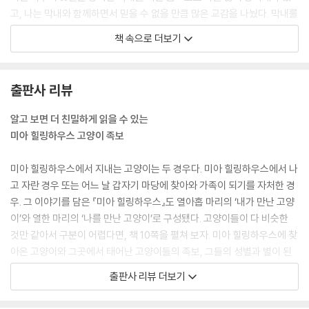
고, 나는 막내와 함께하면서 믿을 수 없을 만큼 많은 교감을 나눴다. 막내를
안고 있으면 하루에도 몇 번씩이나 옷을 갈아입어야 했는데, 그런데도 나
책 속으로 더보기
는 마지막까지 막내를 충분히 안아 주려고 애썼다. 지금도 막내가 내 말에
대답하던 그 목소리가 기억난다.
--- p.52
출판사 리뷰
아프거나 나이 든 고양이들은 자연스럽게 혼자가 되곤 하는데 손녀딸을 돌
알고 보면 더 친밀하게 읽을 수 있는
보는 할머니와 할머니 곁을 지키는 손녀처럼 둘은 밤새도록 함께한다. 비
미아 힐링하우스 고양이 족보
가 내리고 추워도 항상 함께다. 평생 함께할 친구가 있는 둘은 행운냥이다.
--- p.98
미아 힐링하우스에서 지내는 고양이는 두 경우다. 미아 힐링하우스에서 나
고 자란 경우 또는 어느 날 갑자기 마당에 찾아와 가족이 되기를 자처한 경
2024년 4월, 처음 본 고양이가 우리 집 마당에서 여유롭게 걸어다니고 있
우. 그 이야기를 담은 『미아 힐링하우스』도 열아홉 마리의 ‘내가 만난 고양
었다. 분명 처음 만난 사이인데, 나를 보고는 아는 척을 했다. 반려견 할리
이’와 열한 마리의 ‘나를 만난 고양이’로 구성됐다. 고양이들이 다 비슷한
를 보고도 무서워하지 않고, 할리 이마에 박치기까지 하며 고양이 인사를
것만 같아서 구분이 어렵다면, 책 10쪽을 펼쳐 보자. 미아 힐링하우스에 찾
나눴다. 아무렇지도 않게 집 안으로 따라 들어와 다른 고양이들에게도 친
아온 고양이와 그곳에서 태어난 고양이들의 족보, 그들의 성별과 별이 된
한 척을 했다.
고양이들까지 확인할 수 있다. 고양이들의 관계를 알고 본문에 들어가면
출판사 리뷰 더보기
--- p.170
한 마리, 한 마리의 이야기에 더 귀 기울일 수 있을 것이다. 죽은 새끼를 입
에 물고 마당에 찾아온 네로, 태어날 때부터 눈이 아파 안구를 적출해야 했