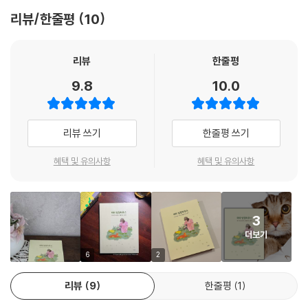
정원에 일하고 있다 보면 마당냥이가 하나둘씩 모여든다. 각자의 자리에
던 모카, 전염병으로 고양이들이 별이 된 이후 마당에 선물처럼 찾아온 개
리뷰/한줄평
10
앉아서 나를 지켜보기도 하고, 나를 따라다니기도 한다. 마당냥이들이 나
할리까지. 어느새 읽는 이도 미아 힐링하우스의 일원이 되어 따듯한 마음
의 친구가 되어 주기에 나는 외로움을 느낄 틈이 없다. 내가 아끼는 꽃들이
을 공유하게 될 것이다.
라는 것을 냥이들도 아는 듯 심은 꽃을 망가트리지 않으려 꽃들 사이사이
리뷰
한줄평
로 걸어 다닌다.
오해를 한 꺼풀 벗어내고
9.8
10.0
--- p.186
보는 ‘캣 맘’의 진정한 의미
밤사이 떨어진 기온에 집 안으로 찾아오는 마당냥이들. 고양이 소파는 벌
사회적으로 ‘캣 맘’은 길고양이 개체를 늘려 민폐를 끼치는 부정적인 존재
리뷰 쓰기
한줄평 쓰기
써 예약이 끝났다. 몸이 힘들 때도 알아서 찾아와 물건 하나 건들지 않고 잠
로 인식되고 있다. 작가는 『미아 힐링하우스』를 통해 캣 맘에 대한 오해에
만 자고 다시 하나둘 나간다. 스스로 어떻게 해야 이곳에 머물 수 있는지 규
마주하고자 했다. 첫째는 개체를 늘린다는 근본적인 비판에 대해, 실제로
혜택 및 유의사항
혜택 및 유의사항
칙 사항을 아는 듯하다.
는 많은 캣 맘이 자비를 들여 길고양이 중성화를 시킨다는 것이다. 이는 되
--- p.202
려 무분별하게 늘어날 수 있는 개체를 관리하고, 고양이들의 편안한 생활
뿐 아니라 사람 사는 환경도 지키는 일이다. 그릇된 태도를 보이는 몇몇 사
3
람이 아니라 진정 고양이와 사람의 공생을 바라고, 행동하는 캣 맘이 주목
더보기
되어야 하는 이유다. 둘째는 약한 동물을 돌보는 일은 비난받을 일이 아니
라는 것이다. 특히 고양이는 추위에 약해 겨울이 지나면 면역력이 떨어져
6
2
아프거나, 별이 되기 쉽다. 따듯한 물과 밥을 챙겨 주고, 잠잘 곳을 살펴 주
리뷰
9
한줄평
1
는 것은 도움이 필요한 존재와 더불어 사는 공생의 원리다.