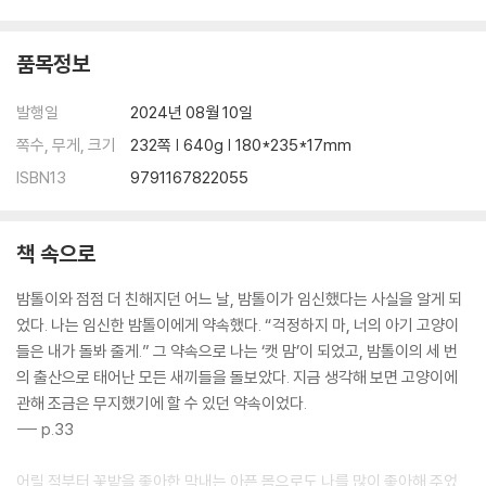
‘심바, 티몬, 쿠팡, 날라’ 호돌이의 아기 고양이들이 태어나다
24 심바_모든 고양이를 핥아 주는 나이팅게일 136
품목정보
25 티몬_한 달 동안 두 번이나 다리 깁스를 했던 144
26 날라_조용한 친구를 좋아하는 150
발행일
2024년 08월 10일
27 몽키와 치타_단둘이 남은 엄마와 딸 154
쪽수, 무게, 크기
232쪽 | 640g | 180*235*17mm
28 쇼리_가장 추울 때 태어나 따듯한 날 떠난 160
ISBN13
9791167822055
28 포터_생사를 알 수 없는 나의 아들 같은 고양이 162
29 푸바오_직접 찾아와 집사 간택을 한 170
책 속으로
고양이들의 정원생활 174
고양이들의 겨울나기 194
밤톨이와 점점 더 친해지던 어느 날, 밤톨이가 임신했다는 사실을 알게 되
우리가 함께 사는 법 206
었다. 나는 임신한 밤톨이에게 약속했다. “걱정하지 마, 너의 아기 고양이
그림일기 214
들은 내가 돌봐 줄게.” 그 약속으로 나는 ‘캣 맘’이 되었고, 밤톨이의 세 번
기억해야 할 이름들 220
의 출산으로 태어난 모든 새끼들을 돌보았다. 지금 생각해 보면 고양이에
Epilogue 226
관해 조금은 무지했기에 할 수 있던 약속이었다.
--- p.33
어릴 적부터 꽃밭을 좋아한 막내는 아픈 몸으로도 나를 많이 좋아해 주었