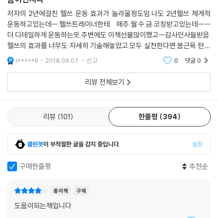
저자의 2년에걸친 헬쓰 운동 효과가 놀라울정도임.나도 2년헬쓰 체계적
--- “양을 줄여라”에서 (p.98)
운동하고있는데ㅡ.헬쓰트레이너한테 매주.월.수.금.코칭받고있는데ㅡㅡ
더 디테일하게 운동하는듯.주변에도 이책선물많이했고ㅡ감사인사들받음.
헬쓰의 효과를 너무도 자세히 기술해놓았고.모두 실천한다면 몸근육 탄탄
몸을 제대로 만들기 위해서는 정직, 성실, 지식이 필요하다. 몸은 정직하다.
해져 건강에 큰도움될것임.강추합니다.모두읽어보시길.실천하시길
l*****6
2018.09.07.
신고
0
댓글
0
수십 년에 걸쳐 만들어진 몸을 어떻게 두 달 만에 바꿀 수 있겠는가? 발상
자체가 말이 안 된다. 두 달 만에 만든 몸은 두 달 만에 망가질 수 있다. 성실
리뷰 전체보기
함이 필요하다. 하루하루 꾸준히 노력해야 한다. 무엇보다 몸에 대한 지식
과 그것을 바탕으로 한 방향 설정이 중요하다. 잘못된 방향으로 열심히 움
직이는 것보다는 옳은 방향으로 꾸준히 천천히 움직이는 것이 현명하다.
리뷰
101
한줄평
394
--- “속도가 아닌 방향이다”에서 (p.114)
클린봇
이 부적절한 글을 감지 중입니다.
설정
구매한줄평
추천순
몸의 변화를 위해서는 운동 못지않게 먹는 것을 신경 써야 한다. 운동 시간
은 고작 한 시간이지만 나머지 시간 몸을 만드는 것은 우리가 먹는 음식이
종이책
구매
기 때문이다. 운동의 최대 적은 바로 술이다. 술을 마시면 사실 운동은 도로
도움이되는책입니다.
아미타불이다. 같이 운동을 시작한 지인은 나와 비슷한 강도로 운동했지만