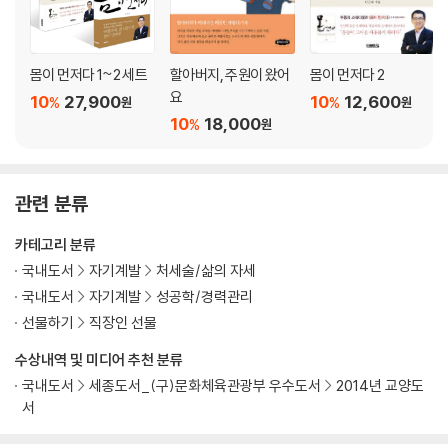
08 운동은 생활이다
09 차를 버리자
10 지나치면 안 된다
몸이 먼저다 1~2 세트
할아버지, 주원이 왔어
몸이 먼저다 2
11 운동 고수들은 중용을 안다
요
10
27,900
10
12,600
%
%
원
원
12 심심한 삶이 오래 간다
10
18,000
%
원
4장 운동이 가져다준 선물
01 화가 안 난다
관련 분류
02 회복탄력성이 높아진다
03 얼굴이 달라진다
카테고리 분류
04 동안 피부
국내도서
자기계발
처세술/삶의 자세
05 삶은 예술이 된다
국내도서
자기계발
성공학/경력관리
06 감정의 촉이 발달한다
선물하기
직장인 선물
07 웃는 일이 많아진다
수상내역 및 미디어 추천 분류
08 담배를 좋아하시나요?
09 걸으면 살고 누우면 죽는다
국내도서
세종도서_(구)문화체육관광부 우수도서
2014년 교양도
서
10 안으로 충만해지는 일
11 자유로움