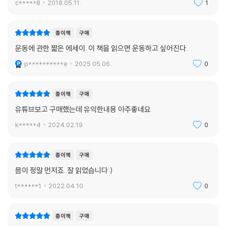
술을 끊지 못해 별다른 재미를 보지 못했다. 안 한 것보다는 나았지만 투자
c*****8
2018.05.11.
1
대비 효과가 낮았다.
종이책
구매
--- “꾸준한 운동의 비결”에서 (p.127)
운동에 관한 짧은 에세이. 이 책을 읽으면 운동하고 싶어진다.
p**********e
2025.05.06.
0
일을 잘하는 건 능력이다. 이 사실을 부인하는 사람은 없다. 하지만 쉬는 것
역시 능력이다. 능력이 있는 사람만이 잘 쉴 수 있다. 쉬는 게 별거 있나, 그
종이책
구매
냥 일을 중단하고 쉬면 되는 것 아닌가 생각할 수도 있다. 과연 그럴까? 그
유튜브보고 구매했는데 유익한내용 아주좋네요
렇지 않다. 쉴 줄 모르는 사람들이 있다. 일 중독자들이다. 내가 생각하는
중독의 정의는 “그칠 줄 모르는 것”이다. 일 중독자는 쉬는 능력을 상실한
k*****4
2024.02.19.
0
사람들이다. 그칠 줄 알면 중독이 아니다. 그칠 줄 모르니까 문제가 생기는
것이다. 쉬는 것은 능력이다.
종이책
구매
몸이 정말 먼저죠. 잘 읽었습니다:)
--- “쉬는 것도 능력이다”에서 (p.142)
t******1
2022.04.10.
0
인생의 묘미는 얼마나 소유했느냐, 어떤 위치에 올랐느냐에 달려 있지 않
종이책
구매
다. 그보다는 얼마나 많은 것으로부터 자유로운가에 달려 있다. 명상과 기