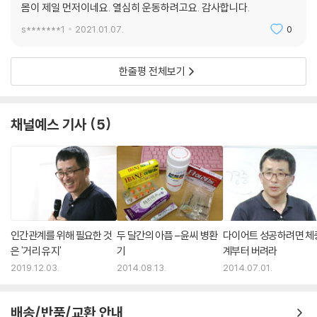
도는 우리에게 자유로움을 준다. 그래서 기도와 명상을 많이 한 사람은 눈
몸이 제일 먼저이네요. 열심히 운동하려고요. 감사합니다.
빛이 고요하고 형형하여 보는 것만으로도 사람에게 감동을 준다. “기도는
s*******1
2021.01.07.
0
하느님의 마음을 바꾸지는 않는다. 다만 기도하는 자의 마음을 바꿀 뿐이
다”라는 키에르케고르의 말은 사실인 듯싶다. 스마트폰은 많은 것을 주었
한줄평 전체보기
지만 동시에 많은 것을 빼앗아 갔다. 그중 하나는 가만히 있는 시간과 기도
하고 명상하는 시간이다. 명상하는 시간을 찾아야 한다.
채널예스 기사
5
--- “자유로움”에서 (p.208)
--- 본문 중에서
인간관계를 위해 필요한 것
두 달간의 아픔 – 윤씨 병환
다이어트 성공하려면 체
은 '거리 유지'
기
계부터 버려라
2019.12.03.
2014.08.13.
2014.07.01.
배송/반품/교환 안내