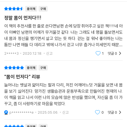
체력이 고갈되어 쓰러질 것 같은가?
운동의 중요성을 모르는 사람은 없다. 하지만 운동을 꾸준히 지속적으로
종이책
구매
사랑하는 사람에게 뭔가 선물을 주고 싶은가?
하는 사람 또한 별로 없다. 아는 것과 행하는 것이 그만큼 힘든 것이다. 그
그럼 운동을 시작하라. 돈보다 몸을 더 악착같이 챙겨라.
정말 몸이 먼저다!!!
동안 운동을 하지 않은 것은 아니었다. 늘 하다 말다를 반복했다. 재미도 없
차를 버리고 걷든지 아니면 뛰든지, 어쨌든 몸을 움직여 보라.
이 책의 추천사를 한 줄로 쓴다면남편 손에 당장 쥐어주고 싶은 책!!!!네 아
고 별다른 효과도 느끼지 못했기 때문이다. 내 몸에 대해, 운동법에 대해 무
일정 시간 운동에 투자해 보라.
이 아빠인 남편의 어깨가 무거울것 같다. 나는 그래도 네 명을 돌보면서도
지했다. 그러나 요즘은 달라졌다. 운동에 대해, 무엇보다 몸에 대해 열심히
운동은 최고의 보약이다. 힘든 영혼에게 주는 비타민이다.
내 몸과 정신을 챙기면서 살고 있는 듯 하다. 걷는 걸 워낙 좋아하는 나는
공부하고 있다. 알수록 신기하고 신비롭다. 내 몸을 대상으로 배운 것을 실
운동과 몸을 돌보는 일은 나를 사랑하는 모든 사람을 위한 가장 위대한 결
틈만 나면 애들 다 데리고 밖에 나가서 걷고 너무 춥거나 미세먼지 때문에
험하는 재미도 쏠쏠하다.
심이다.
못 나가면 실내 운동으로 그 날의 운동량을 채우려고 어떻게든 노력한다.
2*****3
2020.12.18.
신고
1
댓글
0
그런데 남
--- “운동은 구원이다”에서 (p.52)
종이책
구매
《성공하는 사람들의 7가지 습관》에는 이제 다음 항목이 추가되어야 한다.
"몸이 먼저다" 리뷰
“8. 자기 몸을 공부하라”
대기업 사장을 하는 친구들이 여럿 있는데 이들의 스케줄 역시 이 상무와
늘어나는 뱃살과 얇아지는 팔과 다리, 처진 어깨어느덧 거울을 보면 내 몸
큰 차이가 없다. 새벽부터 밤늦게까지 거듭되는 회의, 공장 방문, 관련업체
을 보기 싫어진다. 망가진 생활습관과 운동부족으로 만들어진 현재의 나.
미팅, 회장 보고 등으로 눈코 뜰 새 없다. 한 마디로 죽음의 스케줄이다. 그
이 책을 읽고 나서 이런 나의 모습에 많은 반성을 했으며, 자신을 좀 더 가
래서 웬만한 일이 아니고는 아예 평일에는 연락할 엄두조차 내지 못한다.
꾸고, 좀 더 사랑하기로 마음을 먹었다.
서로가 서로의 일정을 알기 때문이다. 그렇게 높이 올라간 친구들의 공통
p**********e
2025.05.06.
신고
0
댓글
0
점 역시 새벽마다 운동에 일정 시간을 투자한다는 것이다. 운동을 하지 않
고는 절대 버틸 수 없다는 것을 본능적으로 알고 있다.
종이책
구매