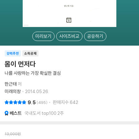
미리보기
사이즈비교
공유하기
강력추천
소득공제
몸이 먼저다
나를 사랑하는 가장 확실한 결심
한근태
저
미래의창
2014.05.26.
9.5
판매지수
642
495
베스트
국내도서 top100 2주
13,000
원