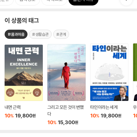
이 상품의 태그
#몸과마음
#생활습관
#관계
내면 근력
그리고 모든 것이 변했
타인이라는 세계
우
다
10
19,800
10
19,800
1
%
%
원
원
10
15,300
%
원