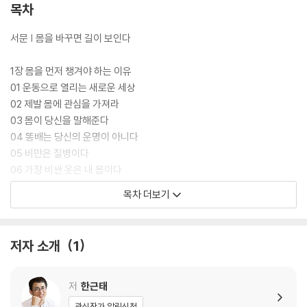
목차
서문 | 몸을 바꾸면 길이 보인다
1장 몸을 먼저 챙겨야 하는 이유
01 운동으로 열리는 새로운 세상
02 제발 몸에 관심을 가져라
03 몸이 당신을 말해준다
04 똥배는 당신의 운명이 아니다
05 비만은 질병이다
06 가장 비싼 옷은 내 몸이다
07 외모가 경쟁력이다
목차 더보기
08 몸이 정신을 이긴다
09 운동은 구원이다
10 바쁠수록 운동하라
저자 소개
1
2장 내 몸을 공부하라
01 의사에게 몸을 외주 주지 말라
저
한근태
02 지식 노동자일수록 운동이 필요하다
관심작가 알림신청