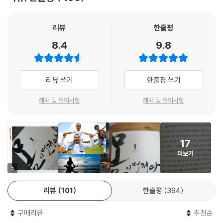
‘구원’했노라고 고백한다. 저자는 이 책에서 운동을 시작하며 얻게 된 깨달
로 살이 빠진 것처럼 보이지만 장기적으론 더 나쁜 결과가 올 수밖에 없다.
음, 몸과 운동에 대한 지식, 그리고 운동이 가져다준 놀라운 선물에 대해 이
그게 몸이다. 올바른 다이어트는 장기적으로, 서서히, 많은 노력으로, 음식
야기한다. 특히 스트레스가 많고 머리를 주로 사용하는 사람들은 꼭 운동
리뷰
한줄평
과 운동을 함께 병행해 가면서 얻은 것이다. 이게 습관으로 굳어질 때 오는
을 시작하라고 권한다.
8.4
9.8
정직한 결과물이다.
--- “비만은 질병이다”에서 (p.34)
정말 소중한 것은 급하지 않다
리뷰 쓰기
한줄평 쓰기
당장에는 별 문제가 없다.
혜택 및 유의사항
혜택 및 유의사항
운동은 돈을 절약해 준다. 형편이 어려운 사람일수록 살림이 나아지기가
하지만 문제가 생겼을 때는 이미 늦은 경우가 많다.
쉽지 않다. 건강 때문이다. 먹고 살기 힘드니 자기 몸을 돌보지 않고, 세상
몸을 지키지 못하면 지금 버는 돈, 미래의 찬란한 계획은 말짱 헛일이다.
살이가 고달프니 술과 담배를 많이 한다. 그나마 잠깐의 위안이 되기 때문
운동할 시간이 없는 게 아니다.
이다. 젊을 때는 괜찮지만 어느 순간 몸이 망가지면서 그동안 푼푼이 모은
17
운동을 하지 않기 때문에 더 바빠지는 것이다.
돈이 한 번에 날아간다. 그러면서 악순환에 빠진다. 다들 몸에 좋다면 약도
더보기
사먹고, 수백만원짜리 진단도 받고, 뭐든 한다. 하지만 꾸준히 운동하는 사
5
람은 많지 않다. 내가 아는 한 주기적인 운동만큼 건강에 좋은 것은 없다.
몸이 바뀌자, 새로운 인생이 열렸다
리뷰
101
한줄평
394
--- “가장 비싼 옷은 내 몸이다”에서 (p.40)
지금 몸 상태 그대로 여생을 보낼 생각인가?
구매리뷰
추천순
더 이상 스케줄을 소화하기 어렵다는 생각이 드는가?