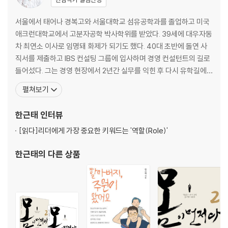
03 무라카미 하루키 이야기
04 운동은 아름다움의 원천
서울에서 태어나 경복고와 서울대학교 섬유공학과를 졸업하고 미국
05 몸을 괴롭히면 마음은 정리된다
애크런대학교에서 고분자공학 박사학위를 받았다. 39세에 대우자동
06 근육이 중요한 이유
차 최연소 이사로 임명돼 화제가 되기도 했다. 40대 초반에 돌연 사
07 근육에 대한 지식
직서를 제출하고 IBS 컨설팅 그룹에 입사하며 경영 컨설턴트의 길로
08 차를 마셔라
들어섰다. 그는 경영 현장에서 2년간 실무를 익힌 후 다시 유학길에
09 빈속의 편안함
올랐고 핀란드 헬싱키대학교에서 경영학 석사학위를 받았다. 한국리
펼쳐보기
10 양을 줄여라
더십센터(미국 프랭클린사의 한국 파트너) 소장을 지냈다. 지금까지
11 먹는 게 당신이다
수많은 기업을 상대로 리더십과 성공 노하우를 주제로 열정적인 강의
한근태
인터뷰
12 다이어트를 위한 상식들
를 펼치고 있다. 대한민국 주요 기업에서 자문과 교육을 위해
[읽다]
리더에게 가장 중요한 키워드는 '역할(Role)'
3장 운동의 정석
한근태
의 다른 상품
01 속도가 아닌 방향이다
02 운동 메커니즘
03 의도된 불편
04 꾸준한 운동의 비결
05 저녁 시간을 확보하라
06 일찍 자고 일찍 일어나라
07 쉬는 것도 능력이다