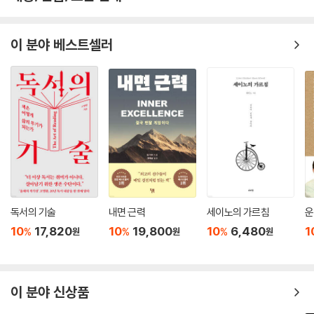
이 분야 베스트셀러
독서의 기술
내면 근력
세이노의 가르침
운
10
17,820
10
19,800
10
6,480
1
%
%
%
원
원
원
이 분야 신상품