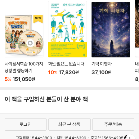
사회정서학습 100가지
화낼 필요는 없습니다
기억 여행자
내
상황별 행동하기
피
10
17,820
37,100
%
원
원
5
151,050
8
%
원
이 책을 구입하신 분들이 산 분야 책
로그인
최근 본 상품
주문/배송
고객센터 1544-3800
티켓 1544-6399
중고샵 1566-4295