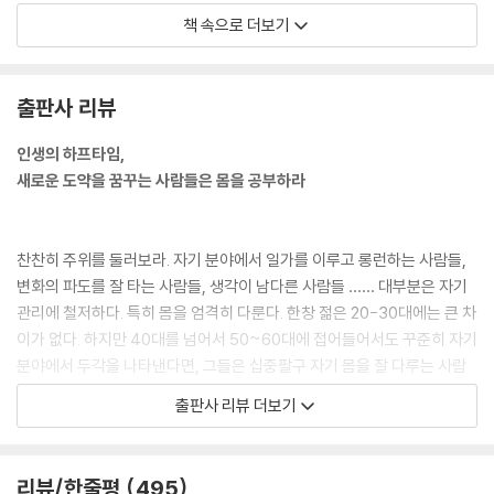
--- “제발 몸에 관심을 가져라”에서 (p.19)
책 속으로 더보기
몸만이 현재다. 생각은 과거와 미래를 왔다 갔다 한다. 하지만 몸은 늘 현재
출판사 리뷰
에 머문다. 현재의 몸만큼 중요한 것은 없다. 그렇기 때문에 몸은 늘 모든
것에 우선한다. 몸이 곧 당신이다. 몸을 돌보는 것은 자신을 위한 일인 동시
인생의 하프타임,
에 남을 위한 일이다.
새로운 도약을 꿈꾸는 사람들은 몸을 공부하라
그런 면에서 몸을 관리하지 않고 방치하는 것은 무책임한 일이다. 직무유
기다. 몸을 돌보지 않으면 가장 먼저 자신이 피해를 입는다. 이어 주변에 민
폐를 끼친다. 몸을 돌보면 몸도 당신을 돌본다. 하지만 몸을 돌보지 않으면
찬찬히 주위를 둘러보라. 자기 분야에서 일가를 이루고 롱런하는 사람들,
몸이 반란을 일으킨다.
변화의 파도를 잘 타는 사람들, 생각이 남다른 사람들 …… 대부분은 자기
관리에 철저하다. 특히 몸을 엄격히 다룬다. 한창 젊은 20-30대에는 큰 차
--- “몸이 당신을 말해준다”에서 (p.27)
이가 없다. 하지만 40대를 넘어서 50~60대에 접어들어서도 꾸준히 자기
분야에서 두각을 나타낸다면, 그들은 십중팔구 자기 몸을 잘 다루는 사람
들이다.
출판사 리뷰 더보기
다이어트와 관련해서 별의별 장사꾼들이 참 많다. 비만으로 죽는 사람보다
비만을 팔아먹고 사는 사람이 더 많은 세상이다. 그중 사기꾼이 많은데 이
저자는 처음엔 트레이너들의 멋진 몸매와 좋은 피부에 끌려 운동을 시작했
를 구분하는 방법은 간단하다. 단기간에, 아무 노력 없이, 음식만으로, 혹
다. 하지만 얼마 안 있어 하루 한 시간, 일주일에 3~4번의 운동이 자신을
리뷰/한줄평
495
은 시술로 무언가를 해주겠다는 사람들은 틀림없이 사기꾼이다. 단기적으