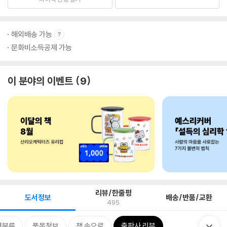
해외배송 가능
문화비소득공제 가능
이 분야의 이벤트
9
리뷰/한줄평
도서정보
배송/반품/교환
495
련분류
품목정보
책 속으로
출판사 리뷰