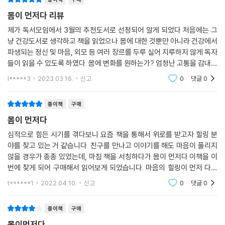
몸이 먼저다 리뷰
--- “바쁠수록 운동하라”에서 (p.55)
제가 독서모임에서 3월의 추천도서로 선정되어 알게 되었다 처음에는 그
냥 건강도서로 생각하고 책을 읽었으나 몸에 대한 것뿐만 아니라 건강에서
파생되는 정신 및 마음, 외모 등 여러 장르를 두루 실어 지루하지 않게 독자
몸무게가 조금 줄었다고 너무 좋아하지 말아라. 빠지면 안 될 수분과 근육
들이 읽을 수 있도록 하였다. 몸에 변화를 원하는가? 엄청난 고통을 감내하
이 줄어들었을 수 있다. 몸무게가 늘었다고 좌절하지 마라. 꼭 필요한 근육
고, 간절히 원하는 것을 얻기 위해 새로운 습관을 만들어 내는 것을 강조하
이 만들어졌을 수도 있다. 중요한 건 몸무게가 아니라 몸의 구성비다. 말라
l*****3
2023.03.16.
신고
0
댓글
0
는 저자의
도 지방이 많은 사람이 있고 뚱뚱해도 지방보다 근육이 많은 사람이 있다.
당연히 후자가 더 건강하다. 우리의 목표는 몸무게를 줄이는 게 아니다. 건
종이책
구매
강하고 날씬하고 보기 좋은 몸매를 만드는 것이다. 먹고 싶은 걸 먹으면서
몸이 먼저다
되도록 살이 찌지 않는 그런 몸을 만드는 것이다.
심적으로 힘든 시기를 겪다보니 요즘 책을 통해서 위로를 받고자 힐링 분
야를 찾고 있는 거 같습니다. 친구를 만나고 이야기를 해도 마음이 풀리지
--- “의사에게 몸을 외주 주지 마라”에서 (p.62)
않을 경우가 종종 있었는데, 마침 책을 서칭하다가 몸이 먼저다 이책을 이
번에 찾게 되어 구매해서 읽어보게 되었습니다. 마음의 힐링이 먼저 다가
오면서 잠시 쉬어가는 것도 괜찮겠다는 생각이 들었습니다. 좋은 책이네
t******1
2022.04.10.
신고
0
댓글
0
몸은 변하는데 예전처럼 먹게 되면 문제가 생긴다. 암이 그렇다. ‘암癌’이란
요:)
한자를 보면 ‘입 구口’가 세 개 있다. 세 개의 입으로 아무거나 산더미처럼
종이책
구매
먹어서 오는 질병이란 의미이다. 현대의 질병은 못 먹어서 생기는 게 아니
라 너무 많이 먹는 데서 오는 것이다. 먹어도 너무 먹는다.
몸이먼저다