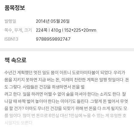
12 자잘한 즐거움에 눈뜨다
품목정보
에필로그 | 지금 시작하라
발행일
2014년 05월 26일
쪽수, 무게, 크기
224쪽 | 410g | 152*225*20mm
ISBN13
9788959892747
책 속으로
수년간 계획했던 멋진 일도 몸이 아프니 도로아미타불이 되었다. 우리가
몸을 지키지 못하면 지금 버는 돈, 미래의 찬란한 계획은 말짱 헛일이다. 돈
도 그렇다. 사람들은 건강을 희생하면서 돈을 벌
려고 한다. 일을 하려면 어쩔 수 없이 술을 마셔야 한다는 소리도 한다. 잘
나갈 때 바짝 벌어 놓아야 한다는 이야기도 들린다. 그렇게 돈 벌어서 무엇
을 할 건가? 아마도 무너진 건강을 되찾기 위해 번 돈을 다 쓰게 될지도 모
를 일이다. 많이 번 돈으로 6인실 대신 1인실에 누울 수 있는 게 유일한 호
사일지도 모른다.