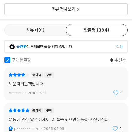
수십 년에 걸쳐 만들어진 몸을 어떻게 두 달 만에 바꿀 수 있겠는가? 발상
하고 명상하는 시간이다. 명상하는 시간을 찾아야 한다.
자체가 말이 안 된다. 두 달 만에 만든 몸은 두 달 만에 망가질 수 있다. 성실
리뷰 전체보기
함이 필요하다. 하루하루 꾸준히 노력해야 한다. 무엇보다 몸에 대한 지식
?“자유로움”에서 (p.208)
과 그것을 바탕으로 한 방향 설정이 중요하다. 잘못된 방향으로 열심히 움
직이는 것보다는 옳은 방향으로 꾸준히 천천히 움직이는 것이 현명하다.
리뷰
101
한줄평
394
--- “속도가 아닌 방향이다”에서 (p.114)
클린봇
이 부적절한 글을 감지 중입니다.
설정
구매한줄평
추천순
몸의 변화를 위해서는 운동 못지않게 먹는 것을 신경 써야 한다. 운동 시간
은 고작 한 시간이지만 나머지 시간 몸을 만드는 것은 우리가 먹는 음식이
종이책
구매
기 때문이다. 운동의 최대 적은 바로 술이다. 술을 마시면 사실 운동은 도로
도움이되는책입니다.
아미타불이다. 같이 운동을 시작한 지인은 나와 비슷한 강도로 운동했지만
술을 끊지 못해 별다른 재미를 보지 못했다. 안 한 것보다는 나았지만 투자
c*****8
2018.05.11.
1
대비 효과가 낮았다.
종이책
구매
--- “꾸준한 운동의 비결”에서 (p.127)
운동에 관한 짧은 에세이. 이 책을 읽으면 운동하고 싶어진다.
p**********e
2025.05.06.
0