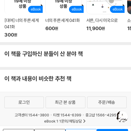
[대여] 너의 푸른 세계
너의 푸른 세계 041화
서른, 다시 미국으로
소
041화
600
11,900
1
원
원
300
원
이 책을 구입하신 분들이 산 분야 책
이 책과 내용이 비슷한 추천 책
로그인
최근 본 상품
주문/배송
고객센터 1544-3800
티켓 1544-6399
중고샵 1566-4295
eBook 1:1문의/채팅상담
예스이십사(주) 사업자 정보