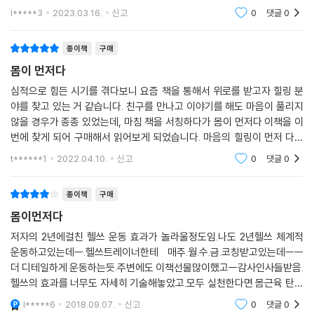
고, 간절히 원하는 것을 얻기 위해 새로운 습관을 만들어 내는 것을 강조하
일을 잘하는 건 능력이다. 이 사실을 부인하는 사람은 없다. 하지만 쉬는 것
이 만들어졌을 수도 있다. 중요한 건 몸무게가 아니라 몸의 구성비다. 말라
l*****3
2023.03.16.
신고
0
댓글
0
는 저자의
역시 능력이다. 능력이 있는 사람만이 잘 쉴 수 있다. 쉬는 게 별거 있나, 그
도 지방이 많은 사람이 있고 뚱뚱해도 지방보다 근육이 많은 사람이 있다.
냥 일을 중단하고 쉬면 되는 것 아닌가 생각할 수도 있다. 과연 그럴까? 그
당연히 후자가 더 건강하다. 우리의 목표는 몸무게를 줄이는 게 아니다. 건
종이책
구매
렇지 않다. 쉴 줄 모르는 사람들이 있다. 일 중독자들이다. 내가 생각하는
강하고 날씬하고 보기 좋은 몸매를 만드는 것이다. 먹고 싶은 걸 먹으면서
몸이 먼저다
중독의 정의는 “그칠 줄 모르는 것”이다. 일 중독자는 쉬는 능력을 상실한
되도록 살이 찌지 않는 그런 몸을 만드는 것이다.
심적으로 힘든 시기를 겪다보니 요즘 책을 통해서 위로를 받고자 힐링 분
사람들이다. 그칠 줄 알면 중독이 아니다. 그칠 줄 모르니까 문제가 생기는
야를 찾고 있는 거 같습니다. 친구를 만나고 이야기를 해도 마음이 풀리지
것이다. 쉬는 것은 능력이다.
--- “의사에게 몸을 외주 주지 마라”에서 (p.62)
않을 경우가 종종 있었는데, 마침 책을 서칭하다가 몸이 먼저다 이책을 이
번에 찾게 되어 구매해서 읽어보게 되었습니다. 마음의 힐링이 먼저 다가
?“쉬는 것도 능력이다”에서 (p.142)
오면서 잠시 쉬어가는 것도 괜찮겠다는 생각이 들었습니다. 좋은 책이네
t******1
2022.04.10.
신고
0
댓글
0
몸은 변하는데 예전처럼 먹게 되면 문제가 생긴다. 암이 그렇다. ‘암癌’이란
요:)
한자를 보면 ‘입 구口’가 세 개 있다. 세 개의 입으로 아무거나 산더미처럼
?
종이책
구매
먹어서 오는 질병이란 의미이다. 현대의 질병은 못 먹어서 생기는 게 아니
인생의 묘미는 얼마나 소유했느냐, 어떤 위치에 올랐느냐에 달려 있지 않
라 너무 많이 먹는 데서 오는 것이다. 먹어도 너무 먹는다.
몸이먼저다
다. 그보다는 얼마나 많은 것으로부터 자유로운가에 달려 있다. 명상과 기
저자의 2년에걸친 헬쓰 운동 효과가 놀라울정도임.나도 2년헬쓰 체계적
도는 우리에게 자유로움을 준다. 그래서 기도와 명상을 많이 한 사람은 눈
--- “양을 줄여라”에서 (p.98)
운동하고있는데ㅡ.헬쓰트레이너한테 매주.월.수.금.코칭받고있는데ㅡㅡ
빛이 고요하고 형형하여 보는 것만으로도 사람에게 감동을 준다. “기도는
더 디테일하게 운동하는듯.주변에도 이책선물많이했고ㅡ감사인사들받음.
하느님의 마음을 바꾸지는 않는다. 다만 기도하는 자의 마음을 바꿀 뿐이
헬쓰의 효과를 너무도 자세히 기술해놓았고.모두 실천한다면 몸근육 탄탄
다”라는 키에르케고르의 말은 사실인 듯싶다. 스마트폰은 많은 것을 주었
몸을 제대로 만들기 위해서는 정직, 성실, 지식이 필요하다. 몸은 정직하다.
해져 건강에 큰도움될것임.강추합니다.모두읽어보시길.실천하시길
l*****6
2018.09.07.
신고
0
댓글
0
지만 동시에 많은 것을 빼앗아 갔다. 그중 하나는 가만히 있는 시간과 기도