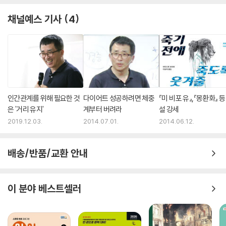
채널예스 기사
4
--- “자유로움”에서 (p.208)
--- 본문 중에서
인간관계를 위해 필요한 것
다이어트 성공하려면 체중
『미 비포 유』,『몽환화』 등
은 '거리 유지'
계부터 버려라
설 강세
2019.12.03.
2014.07.01.
2014.06.12.
배송/반품/교환 안내
이 분야 베스트셀러