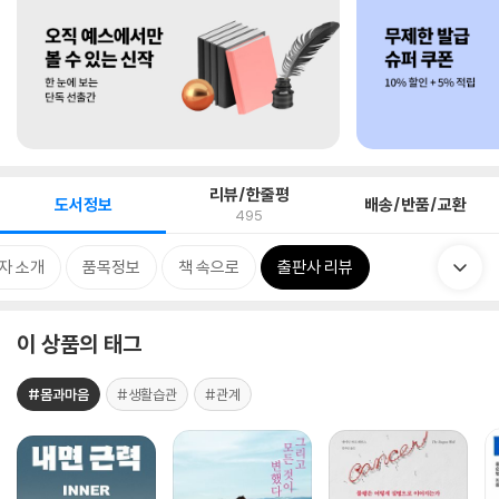
리뷰/한줄평
도서정보
배송/반품/교환
495
자 소개
품목정보
책 속으로
출판사 리뷰
이 상품의 태그
#몸과마음
#생활습관
#관계