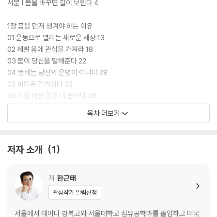
3천 번의 기업 강의와 CEO 700명과의 만남을 통해 깨달은 바를 명쾌하
서문 | 몸을 바꾸면 길이 보인다 4
게 풀어낸 베스트셀러 《일생에 한번은 고수를 만나라》를 비롯하여 《리더
가 희망이다》, 《회사가 희망이다》, 《중년예찬》, 《오픈 시크릿》등 다수의
1장 몸을 먼저 챙겨야 하는 이유
책을 썼다.
01 운동으로 열리는 새로운 세상 13
02 제발 몸에 관심을 가져라 18
? 책 속으로
03 몸이 당신을 말해준다 22
04 똥배는 당신의 운명이 아니다 28
05 비만은 질병이다 32
06 가장 비싼 옷은 내 몸이다 38
07 외모가 경쟁력이다 42
목차 더보기
08 몸이 정신을 이긴다 46
?
09 운동은 구원이다 50
수년간 계획했던 멋진 일도 몸이 아프니 도로아미타불이 되었다. 우리가
10 바쁠수록 운동하라 54
저자 소개
1
몸을 지키지 못하면 지금 버는 돈, 미래의 찬란한 계획은 말짱 헛일이다. 돈
도 그렇다. 사람들은 건강을 희생하면서 돈을 벌
려고 한다. 일을 하려면 어쩔 수 없이 술을 마셔야 한다는 소리도 한다. 잘
2장 내 몸을 공부하라
저
한근태
나갈 때 바짝 벌어 놓아야 한다는 이야기도 들린다. 그렇게 돈 벌어서 무엇
01 의사에게 몸을 외주 주지 말라 61
관심작가 알림신청
을 할 건가? 아마도 무너진 건강을 되찾기 위해 번 돈을 다 쓰게 될지도 모
02 지식 노동자일수록 운동이 필요하다 65
를 일이다. 많이 번 돈으로 6인실 대신 1인실에 누울 수 있는 게 유일한 호
03 무라카미 하루키 이야기 70
서울에서 태어나 경복고와 서울대학교 섬유공학과를 졸업하고 미국