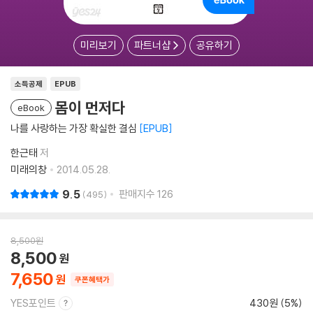
미리보기
파트너샵
공유하기
소득공제
EPUB
몸이 먼저다
eBook
나를 사랑하는 가장 확실한 결심
EPUB
한근태
저
미래의창
2014.05.28.
9.5
판매지수
126
495
8,500
원
8,500
7,650
쿠폰혜택가
YES포인트
430원 (5%)