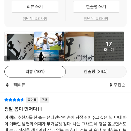
--- “비만은 질병이다”에서 (p.34)
정말 소중한 것은 급하지 않다
되도록 살이 찌지 않는 그런 몸을 만드는 것이다.
리뷰 쓰기
한줄평 쓰기
당장에는 별 문제가 없다.
혜택 및 유의사항
혜택 및 유의사항
?“의사에게 몸을 외주 주지 마라”에서 (p.62)
운동은 돈을 절약해 준다. 형편이 어려운 사람일수록 살림이 나아지기가
하지만 문제가 생겼을 때는 이미 늦은 경우가 많다.
쉽지 않다. 건강 때문이다. 먹고 살기 힘드니 자기 몸을 돌보지 않고, 세상
몸을 지키지 못하면 지금 버는 돈, 미래의 찬란한 계획은 말짱 헛일이다.
살이가 고달프니 술과 담배를 많이 한다. 그나마 잠깐의 위안이 되기 때문
운동할 시간이 없는 게 아니다.
?
이다. 젊을 때는 괜찮지만 어느 순간 몸이 망가지면서 그동안 푼푼이 모은
17
운동을 하지 않기 때문에 더 바빠지는 것이다.
몸은 변하는데 예전처럼 먹게 되면 문제가 생긴다. 암이 그렇다. ‘암癌’이란
돈이 한 번에 날아간다. 그러면서 악순환에 빠진다. 다들 몸에 좋다면 약도
더보기
한자를 보면 ‘입 구口’가 세 개 있다. 세 개의 입으로 아무거나 산더미처럼
사먹고, 수백만원짜리 진단도 받고, 뭐든 한다. 하지만 꾸준히 운동하는 사
5
먹어서 오는 질병이란 의미이다. 현대의 질병은 못 먹어서 생기는 게 아니
람은 많지 않다. 내가 아는 한 주기적인 운동만큼 건강에 좋은 것은 없다.
몸이 바뀌자, 새로운 인생이 열렸다
라 너무 많이 먹는 데서 오는 것이다. 먹어도 너무 먹는다.
리뷰
101
한줄평
394
--- “가장 비싼 옷은 내 몸이다”에서 (p.40)
지금 몸 상태 그대로 여생을 보낼 생각인가?
?“양을 줄여라”에서 (p.98)
구매리뷰
추천순
더 이상 스케줄을 소화하기 어렵다는 생각이 드는가?
체력이 고갈되어 쓰러질 것 같은가?
운동의 중요성을 모르는 사람은 없다. 하지만 운동을 꾸준히 지속적으로
종이책
구매
사랑하는 사람에게 뭔가 선물을 주고 싶은가?
?
하는 사람 또한 별로 없다. 아는 것과 행하는 것이 그만큼 힘든 것이다. 그
그럼 운동을 시작하라. 돈보다 몸을 더 악착같이 챙겨라.
정말 몸이 먼저다!!!
몸을 제대로 만들기 위해서는 정직, 성실, 지식이 필요하다. 몸은 정직하다.
동안 운동을 하지 않은 것은 아니었다. 늘 하다 말다를 반복했다. 재미도 없
차를 버리고 걷든지 아니면 뛰든지, 어쨌든 몸을 움직여 보라.
이 책의 추천사를 한 줄로 쓴다면남편 손에 당장 쥐어주고 싶은 책!!!!네 아
수십 년에 걸쳐 만들어진 몸을 어떻게 두 달 만에 바꿀 수 있겠는가? 발상
고 별다른 효과도 느끼지 못했기 때문이다. 내 몸에 대해, 운동법에 대해 무
일정 시간 운동에 투자해 보라.
이 아빠인 남편의 어깨가 무거울것 같다. 나는 그래도 네 명을 돌보면서도
자체가 말이 안 된다. 두 달 만에 만든 몸은 두 달 만에 망가질 수 있다. 성실
지했다. 그러나 요즘은 달라졌다. 운동에 대해, 무엇보다 몸에 대해 열심히
운동은 최고의 보약이다. 힘든 영혼에게 주는 비타민이다.
내 몸과 정신을 챙기면서 살고 있는 듯 하다. 걷는 걸 워낙 좋아하는 나는