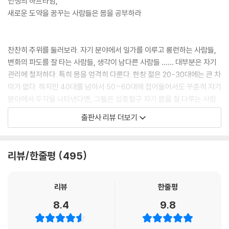
인생의 하프타임,
?
에 남을 위한 일이다.
새로운 도약을 꿈꾸는 사람들은 몸을 공부하라
대기업 사장을 하는 친구들이 여럿 있는데 이들의 스케줄 역시 이 상무와
그런 면에서 몸을 관리하지 않고 방치하는 것은 무책임한 일이다. 직무유
큰 차이가 없다. 새벽부터 밤늦게까지 거듭되는 회의, 공장 방문, 관련업체
기다. 몸을 돌보지 않으면 가장 먼저 자신이 피해를 입는다. 이어 주변에 민
미팅, 회장 보고 등으로 눈코 뜰 새 없다. 한 마디로 죽음의 스케줄이다. 그
폐를 끼친다. 몸을 돌보면 몸도 당신을 돌본다. 하지만 몸을 돌보지 않으면
찬찬히 주위를 둘러보라. 자기 분야에서 일가를 이루고 롱런하는 사람들,
래서 웬만한 일이 아니고는 아예 평일에는 연락할 엄두조차 내지 못한다.
몸이 반란을 일으킨다.
변화의 파도를 잘 타는 사람들, 생각이 남다른 사람들 …… 대부분은 자기
서로가 서로의 일정을 알기 때문이다. 그렇게 높이 올라간 친구들의 공통
관리에 철저하다. 특히 몸을 엄격히 다룬다. 한창 젊은 20-30대에는 큰 차
점 역시 새벽마다 운동에 일정 시간을 투자한다는 것이다. 운동을 하지 않
--- “몸이 당신을 말해준다”에서 (p.27)
이가 없다. 하지만 40대를 넘어서 50~60대에 접어들어서도 꾸준히 자기
고는 절대 버틸 수 없다는 것을 본능적으로 알고 있다.
분야에서 두각을 나타낸다면, 그들은 십중팔구 자기 몸을 잘 다루는 사람
들이다.
?“바쁠수록 운동하라”에서 (p.55)
출판사 리뷰 더보기
다이어트와 관련해서 별의별 장사꾼들이 참 많다. 비만으로 죽는 사람보다
비만을 팔아먹고 사는 사람이 더 많은 세상이다. 그중 사기꾼이 많은데 이
저자는 처음엔 트레이너들의 멋진 몸매와 좋은 피부에 끌려 운동을 시작했
를 구분하는 방법은 간단하다. 단기간에, 아무 노력 없이, 음식만으로, 혹
다. 하지만 얼마 안 있어 하루 한 시간, 일주일에 3~4번의 운동이 자신을
?
리뷰/한줄평
495
은 시술로 무언가를 해주겠다는 사람들은 틀림없이 사기꾼이다. 단기적으
‘구원’했노라고 고백한다. 저자는 이 책에서 운동을 시작하며 얻게 된 깨달
몸무게가 조금 줄었다고 너무 좋아하지 말아라. 빠지면 안 될 수분과 근육
로 살이 빠진 것처럼 보이지만 장기적으론 더 나쁜 결과가 올 수밖에 없다.
음, 몸과 운동에 대한 지식, 그리고 운동이 가져다준 놀라운 선물에 대해 이
이 줄어들었을 수 있다. 몸무게가 늘었다고 좌절하지 마라. 꼭 필요한 근육
그게 몸이다. 올바른 다이어트는 장기적으로, 서서히, 많은 노력으로, 음식
야기한다. 특히 스트레스가 많고 머리를 주로 사용하는 사람들은 꼭 운동
리뷰
한줄평
이 만들어졌을 수도 있다. 중요한 건 몸무게가 아니라 몸의 구성비다. 말라
과 운동을 함께 병행해 가면서 얻은 것이다. 이게 습관으로 굳어질 때 오는
을 시작하라고 권한다.
도 지방이 많은 사람이 있고 뚱뚱해도 지방보다 근육이 많은 사람이 있다.
8.4
9.8
정직한 결과물이다.
당연히 후자가 더 건강하다. 우리의 목표는 몸무게를 줄이는 게 아니다. 건
강하고 날씬하고 보기 좋은 몸매를 만드는 것이다. 먹고 싶은 걸 먹으면서