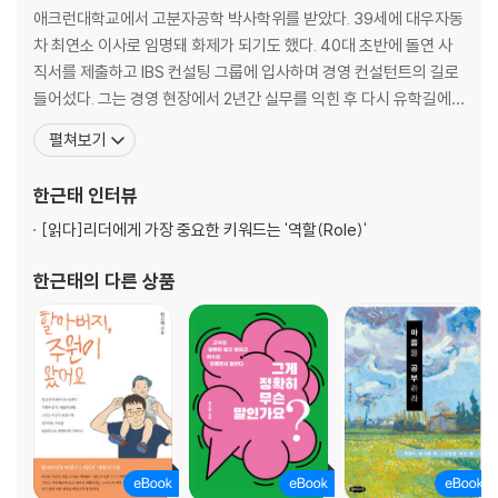
사일지도 모른다.
04 운동은 아름다움의 원천 75
애크런대학교에서 고분자공학 박사학위를 받았다. 39세에 대우자동
05 몸을 괴롭히면 마음은 정리된다 79
차 최연소 이사로 임명돼 화제가 되기도 했다. 40대 초반에 돌연 사
?“제발 몸에 관심을 가져라”에서 (p.19)
06 근육이 중요한 이유 82
직서를 제출하고 IBS 컨설팅 그룹에 입사하며 경영 컨설턴트의 길로
07 근육에 대한 지식 85
들어섰다. 그는 경영 현장에서 2년간 실무를 익힌 후 다시 유학길에
08 차를 마셔라 89
올랐고 핀란드 헬싱키대학교에서 경영학 석사학위를 받았다. 한국리
펼쳐보기
?
09 빈속의 편안함 93
더십센터(미국 프랭클린사의 한국 파트너) 소장을 지냈다. 지금까지
몸만이 현재다. 생각은 과거와 미래를 왔다 갔다 한다. 하지만 몸은 늘 현재
10 양을 줄여라 96
수많은 기업을 상대로 리더십과 성공 노하우를 주제로 열정적인 강의
한근태
인터뷰
에 머문다. 현재의 몸만큼 중요한 것은 없다. 그렇기 때문에 몸은 늘 모든
11 먹는 게 당신이다 100
를 펼치고 있다. 대한민국 주요 기업에서 자문과 교육을 위해
것에 우선한다. 몸이 곧 당신이다. 몸을 돌보는 것은 자신을 위한 일인 동시
12 다이어트를 위한 상식들 106
[읽다]
리더에게 가장 중요한 키워드는 '역할(Role)'
에 남을 위한 일이다.
한근태
의 다른 상품
그런 면에서 몸을 관리하지 않고 방치하는 것은 무책임한 일이다. 직무유
기다. 몸을 돌보지 않으면 가장 먼저 자신이 피해를 입는다. 이어 주변에 민
3장 운동의 정석
폐를 끼친다. 몸을 돌보면 몸도 당신을 돌본다. 하지만 몸을 돌보지 않으면
01 속도가 아닌 방향이다 113
몸이 반란을 일으킨다.
02 운동 메커니즘 116
03 의도된 불편 121
?“몸이 당신을 말해준다”에서 (p.27)
04 꾸준한 운동의 비결 126
05 저녁 시간을 확보하라 132
06 일찍 자고 일찍 일어나라 136
?
07 쉬는 것도 능력이다 140