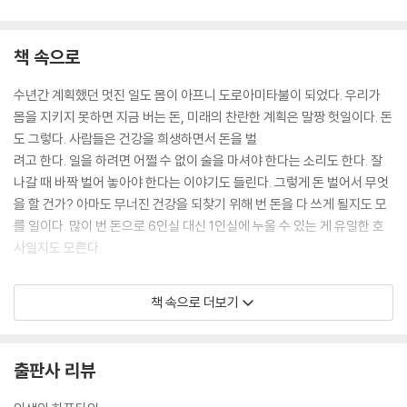
사먹고, 수백만원짜리 진단도 받고, 뭐든 한다. 하지만 꾸준히 운동하는 사
12 자잘한 즐거움에 눈뜨다 210
람은 많지 않다. 내가 아는 한 주기적인 운동만큼 건강에 좋은 것은 없다.
에필로그 | 지금 시작하라 217
책 속으로
?“가장 비싼 옷은 내 몸이다”에서 (p.40)
수년간 계획했던 멋진 일도 몸이 아프니 도로아미타불이 되었다. 우리가
몸을 지키지 못하면 지금 버는 돈, 미래의 찬란한 계획은 말짱 헛일이다. 돈
도 그렇다. 사람들은 건강을 희생하면서 돈을 벌
?
려고 한다. 일을 하려면 어쩔 수 없이 술을 마셔야 한다는 소리도 한다. 잘
운동의 중요성을 모르는 사람은 없다. 하지만 운동을 꾸준히 지속적으로
나갈 때 바짝 벌어 놓아야 한다는 이야기도 들린다. 그렇게 돈 벌어서 무엇
하는 사람 또한 별로 없다. 아는 것과 행하는 것이 그만큼 힘든 것이다. 그
을 할 건가? 아마도 무너진 건강을 되찾기 위해 번 돈을 다 쓰게 될지도 모
동안 운동을 하지 않은 것은 아니었다. 늘 하다 말다를 반복했다. 재미도 없
를 일이다. 많이 번 돈으로 6인실 대신 1인실에 누울 수 있는 게 유일한 호
고 별다른 효과도 느끼지 못했기 때문이다. 내 몸에 대해, 운동법에 대해 무
사일지도 모른다.
지했다. 그러나 요즘은 달라졌다. 운동에 대해, 무엇보다 몸에 대해 열심히
공부하고 있다. 알수록 신기하고 신비롭다. 내 몸을 대상으로 배운 것을 실
--- “제발 몸에 관심을 가져라”에서 (p.19)
책 속으로 더보기
험하는 재미도 쏠쏠하다.
?“운동은 구원이다”에서 (p.52)
몸만이 현재다. 생각은 과거와 미래를 왔다 갔다 한다. 하지만 몸은 늘 현재
출판사 리뷰
에 머문다. 현재의 몸만큼 중요한 것은 없다. 그렇기 때문에 몸은 늘 모든
것에 우선한다. 몸이 곧 당신이다. 몸을 돌보는 것은 자신을 위한 일인 동시