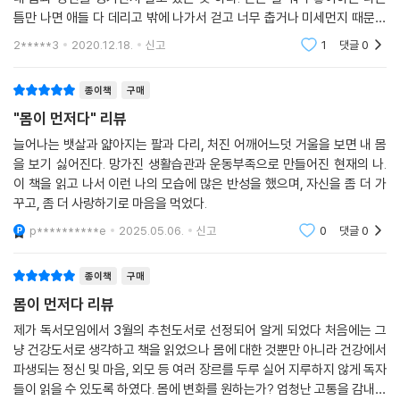
함이 필요하다. 하루하루 꾸준히 노력해야 한다. 무엇보다 몸에 대한 지식
공부하고 있다. 알수록 신기하고 신비롭다. 내 몸을 대상으로 배운 것을 실
운동과 몸을 돌보는 일은 나를 사랑하는 모든 사람을 위한 가장 위대한 결
틈만 나면 애들 다 데리고 밖에 나가서 걷고 너무 춥거나 미세먼지 때문에
과 그것을 바탕으로 한 방향 설정이 중요하다. 잘못된 방향으로 열심히 움
험하는 재미도 쏠쏠하다.
심이다.
못 나가면 실내 운동으로 그 날의 운동량을 채우려고 어떻게든 노력한다.
2*****3
2020.12.18.
신고
1
댓글
0
직이는 것보다는 옳은 방향으로 꾸준히 천천히 움직이는 것이 현명하다.
그런데 남
--- “운동은 구원이다”에서 (p.52)
?“속도가 아닌 방향이다”에서 (p.114)
종이책
구매
《성공하는 사람들의 7가지 습관》에는 이제 다음 항목이 추가되어야 한다.
"몸이 먼저다" 리뷰
“8. 자기 몸을 공부하라”
대기업 사장을 하는 친구들이 여럿 있는데 이들의 스케줄 역시 이 상무와
늘어나는 뱃살과 얇아지는 팔과 다리, 처진 어깨어느덧 거울을 보면 내 몸
?
큰 차이가 없다. 새벽부터 밤늦게까지 거듭되는 회의, 공장 방문, 관련업체
을 보기 싫어진다. 망가진 생활습관과 운동부족으로 만들어진 현재의 나.
몸의 변화를 위해서는 운동 못지않게 먹는 것을 신경 써야 한다. 운동 시간
미팅, 회장 보고 등으로 눈코 뜰 새 없다. 한 마디로 죽음의 스케줄이다. 그
이 책을 읽고 나서 이런 나의 모습에 많은 반성을 했으며, 자신을 좀 더 가
은 고작 한 시간이지만 나머지 시간 몸을 만드는 것은 우리가 먹는 음식이
래서 웬만한 일이 아니고는 아예 평일에는 연락할 엄두조차 내지 못한다.
꾸고, 좀 더 사랑하기로 마음을 먹었다.
기 때문이다. 운동의 최대 적은 바로 술이다. 술을 마시면 사실 운동은 도로
서로가 서로의 일정을 알기 때문이다. 그렇게 높이 올라간 친구들의 공통
p**********e
2025.05.06.
신고
0
댓글
0
아미타불이다. 같이 운동을 시작한 지인은 나와 비슷한 강도로 운동했지만
점 역시 새벽마다 운동에 일정 시간을 투자한다는 것이다. 운동을 하지 않
술을 끊지 못해 별다른 재미를 보지 못했다. 안 한 것보다는 나았지만 투자
고는 절대 버틸 수 없다는 것을 본능적으로 알고 있다.
종이책
구매
대비 효과가 낮았다.
몸이 먼저다 리뷰
--- “바쁠수록 운동하라”에서 (p.55)
?“꾸준한 운동의 비결”에서 (p.127)
제가 독서모임에서 3월의 추천도서로 선정되어 알게 되었다 처음에는 그
냥 건강도서로 생각하고 책을 읽었으나 몸에 대한 것뿐만 아니라 건강에서
파생되는 정신 및 마음, 외모 등 여러 장르를 두루 실어 지루하지 않게 독자
몸무게가 조금 줄었다고 너무 좋아하지 말아라. 빠지면 안 될 수분과 근육
들이 읽을 수 있도록 하였다. 몸에 변화를 원하는가? 엄청난 고통을 감내하
?
이 줄어들었을 수 있다. 몸무게가 늘었다고 좌절하지 마라. 꼭 필요한 근육