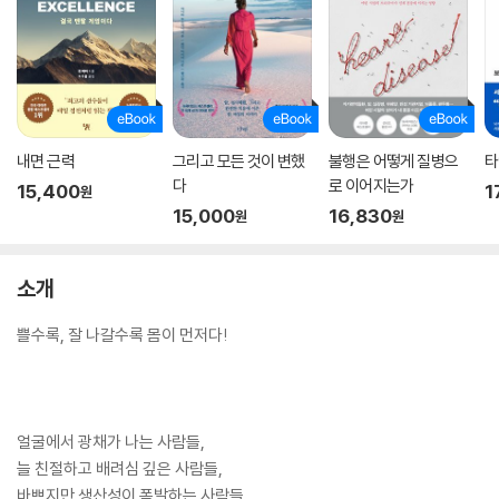
내면 근력
그리고 모든 것이 변했
불행은 어떻게 질병으
타
다
로 이어지는가
15,400
1
원
15,000
16,830
원
원
소개
쁠수록, 잘 나갈수록 몸이 먼저다!
얼굴에서 광채가 나는 사람들,
늘 친절하고 배려심 깊은 사람들,
바쁘지만 생산성이 폭발하는 사람들,