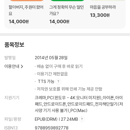
다이어트와 관련해서 별의별 장사꾼들이 참 많다. 비만으로 죽는 사람보다
08 운동은 생활이다 144
할아버지, 주원이 왔어
그게 정확히 무슨 말인
마음을 공부하라
비만을 팔아먹고 사는 사람이 더 많은 세상이다. 그중 사기꾼이 많은데 이
09 차를 버리자 148
요
가요?
13,300
원
를 구분하는 방법은 간단하다. 단기간에, 아무 노력 없이, 음식만으로, 혹
10 지나치면 안 된다 152
14,000
14,000
원
원
은 시술로 무언가를 해주겠다는 사람들은 틀림없이 사기꾼이다. 단기적으
11 운동 고수들은 중용을 안다 155
로 살이 빠진 것처럼 보이지만 장기적으론 더 나쁜 결과가 올 수밖에 없다.
12 심심한 삶이 오래 간다 159
그게 몸이다. 올바른 다이어트는 장기적으로, 서서히, 많은 노력으로, 음식
품목정보
과 운동을 함께 병행해 가면서 얻은 것이다. 이게 습관으로 굳어질 때 오는
4장 운동이 가져다준 선물
정직한 결과물이다.
01 화가 안 난다 165
발행일
2014년 05월 28일
02 회복탄력성이 높아진다 169
이용안내
배송 없이 구매 후 바로 읽기
?“비만은 질병이다”에서 (p.34)
03 얼굴이 달라진다 173
이용기간 제한없음
04 동안 피부 178
TTS 가능
05 삶은 예술이 된다 182
저작권 보호를 위해 인쇄 기능 제공 안함
?
06 감정의 촉이 발달한다 185
운동은 돈을 절약해 준다. 형편이 어려운 사람일수록 살림이 나아지기가
07 웃는 일이 많아진다 190
지원기기
크레마,PC(윈도우 - 4K 모니터 미지원),아이폰,아이
쉽지 않다. 건강 때문이다. 먹고 살기 힘드니 자기 몸을 돌보지 않고, 세상
08 담배를 좋아하시나요? 193
패드,안드로이드폰,안드로이드패드,전자책단말기(저
사양 기기 사용 불가),PC(Mac)
살이가 고달프니 술과 담배를 많이 한다. 그나마 잠깐의 위안이 되기 때문
09 걸으면 살고 누우면 죽는다 198
이다. 젊을 때는 괜찮지만 어느 순간 몸이 망가지면서 그동안 푼푼이 모은
10 안으로 충만해지는 일 203
파일/용량
EPUB(DRM) | 27.24MB
돈이 한 번에 날아간다. 그러면서 악순환에 빠진다. 다들 몸에 좋다면 약도
11 자유로움 206
ISBN13
9788959892778