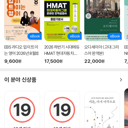
EBS 라디오 입이 트이
2026 하반기 시대에듀
오디세이아 (고대 그리
E
는 영어 2026년 8월호
HMAT 현대자동차그
스어 완역본)
N
룹 인적성검사 통합기
호
9,600
17,500
22,000
7
원
원
원
본서
이 분야 신상품