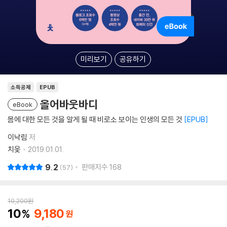
미리보기
공유하기
소득공제
EPUB
올어바웃바디
eBook
몸에 대한 모든 것을 알게 될 때 비로소 보이는 인생의 모든 것
EPUB
이낙림
저
치읓
2019.01.01.
9.2
판매지수
168
57
10,200
원
10
9,180