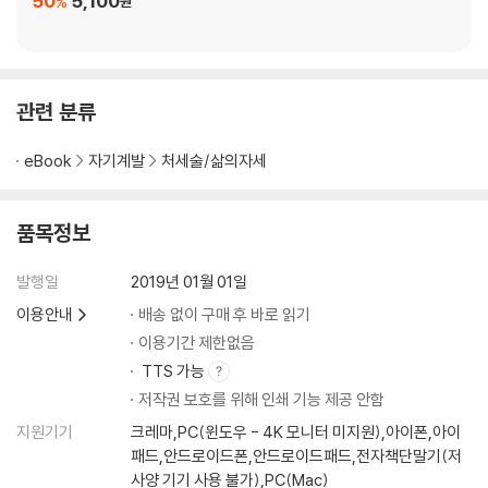
50
5,100
%
원
1 Lesson : 식사 프로세스
lesson 1, 스트레칭 프로세스
lesson 2, 장기이완 프로세스
lesson 3, 나의 인식 프로세스
관련 분류
lesson 4, 0(제로)의 인식 프로세스
lesson 5, 자연호흡 프로세스
eBook
자기계발
처세술/삶의자세
lesson 6, 단전호흡 프로세스
lesson 7, 등척성 운동 프로세스
품목정보
lesson 8, 등장성 운동 프로세스
이낙림의 Special lesson
발행일
2019년 01월 01일
더 잘 살기 위해, 더 나은 인생을 위해
이용안내
배송 없이 구매 후 바로 읽기
4장 다섯 손가락에 담는 인생교정의 기술
이용기간 제한없음
: 인생의 균형마저 교정하라.
TTS 가능
저작권 보호를 위해 인쇄 기능 제공 안함
먼저, 인생교정이란?
지원기기
크레마,PC(윈도우 - 4K 모니터 미지원),아이폰,아이
첫 번째 손가락
패드,안드로이드폰,안드로이드패드,전자책단말기(저
: 항상 인식 - 늘 깨어있으라
사양 기기 사용 불가),PC(Mac)