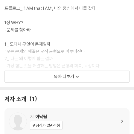
프롤로그_ ‘I AM that I AM’, 나의 중심에서 나를 찾다
1장 WHY?
: 문제를 찾아라
1_ 도대체 무엇이 문제일까
: 모든 문제의 해결은 오직 균형으로 이루어진다
2_ 나는 왜 이렇게 힘든 걸까
: 가장 힘든 것을 해결하는 방법은 균형의 회복, 교정이다
3_ 누구와도 말이 통하지 않는다
목차 더보기
: 소통의 교정, 오직 나로부터 시작된 해결 ‘결자해지(結者解之)’
4_ 힘을 뺄 것인가, 힘을 줄 것인가
: 치우쳐 있는 몸을 바로 바라보기
저자 소개
1
5_ 문제를 해결하다
: 할 수 있는 것은 오직 나의 균형 맞추기
저
이낙림
2장 몸을 알면 마음이 보이고, 마음을 알면 몸이 보인다
관심작가 알림신청
: 8 1 PROCESS_Reason