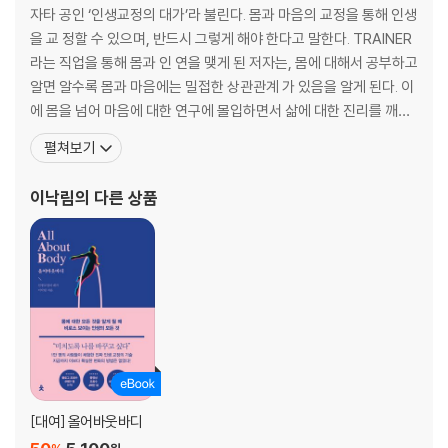
자타 공인 ‘인생교정의 대가’라 불린다. 몸과 마음의 교정을 통해 인생
들어가기에 앞서 - 이완과 수축의 균형.
을 교 정할 수 있으며, 반드시 그렇게 해야 한다고 말한다. TRAINER
라는 직업을 통해 몸과 인 연을 맺게 된 저자는, 몸에 대해서 공부하고
이완
알면 알수록 몸과 마음에는 밀접한 상관관계 가 있음을 알게 된다. 이
1st reason, 스트레칭이 필요한 이유
에 몸을 넘어 마음에 대한 연구에 몰입하면서 삶에 대한 진리를 깨우
2nd reason, 장기이완이 필요한 이유
치게 된다. 언제나 그를 괴롭혔던 몸의 통증과 불면, 우울, 강박, 무기
펼쳐보기
3rd reason, 나의 인식이 필요한 이유
력, 감정 기복과 같은 마음의 문 제가 성공, 자기계발, 금전적인 문제
4th reason, 0(제로) 인식이 필요한 이유
를 일으키는 근본적인 원인임을 알게 되고, 이를 교정 하기 위한 해결
이낙림
의 다른 상품
책을 연구하기 시
수축
5th reason, 자연호흡이 필요한 이유
6th reason, 단전호흡이 필요한 이유
7th reason, 등척성 운동이 필요한 이유
8th reason, 등장성 운동이 필요한 이유
1 reason, 식사를 꼭 해야 하는 이유
3장 몸과 마음의 균형, 올어바웃바디 All About Body
: 8 1 PROCESS_Lesson
[대여] 올어바웃바디