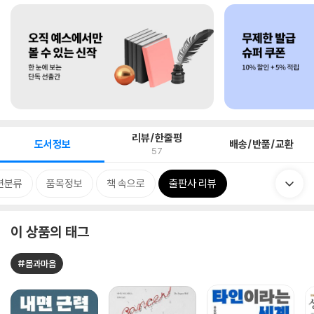
리뷰/한줄평
도서정보
배송/반품/교환
57
련분류
품목정보
책 속으로
출판사 리뷰
이 상품의 태그
#몸과마음