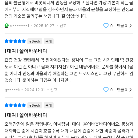
음의 불균형에서 비롯되니까 인생을 교정하고 싶다면 가장 기본이 되는 몸
에서부터 시작해야 함을 강조하면서 몸과 마음의 균형을 교정하는 인생교
정의 기술을 알려주는 책입니다. 잘 읽었습니다.
s*******1
2025.10.27.
신고
0
댓글
0
eBook
구매
[대여] 올어바웃바디
요즘 건강 관련해서 막 알아야겠다는 생각이 드는 그런 시기인데 딱 건강
도서 이런 건 아니고 몸과 자기자신? 이런 내용이네요. 문제를 찾아서 (몸
뿐 아니라 인생과 마음의?) 해결하는 그런 프로세스인데 그냥 무난하게 읽
었습니다. 좋아하는 타입은 아니지만...
g*****k
2024.12.31.
신고
0
댓글
0
eBook
구매
[대여] 올어바웃바디
오래간만에 읽은 책입니다. 이낙림님 [대여] 올어바웃바디이네요. 동생과
대화하던 중에 시간이 흐를수록 대화 내용에 건강에 대한 비중이 올라가고
있다는 그런 이야기를 한적이 있는데 몸과 인생에 대한 균형이 참 중요하