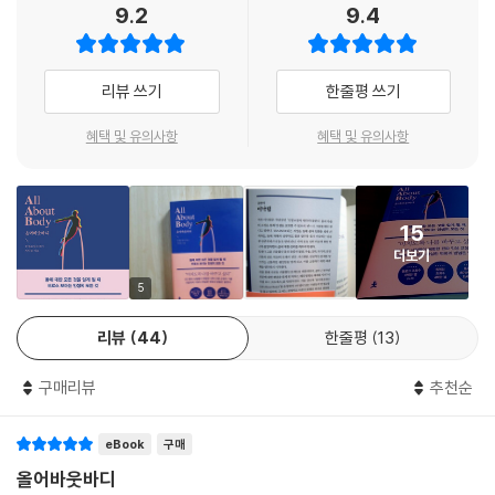
9.2
9.4
당신도 지긋지긋한 불균형에서 벗어나, 성공하고 싶은가? 그렇다면, 바로
이 『All about body』를 통해, 몸에서 시작하여
리뷰 쓰기
한줄평 쓰기
혜택 및 유의사항
혜택 및 유의사항
15
더보기
5
리뷰
44
한줄평
13
구매리뷰
추천순
eBook
구매
올어바웃바디