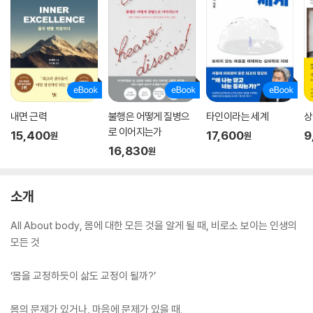
내면 근력
불행은 어떻게 질병으
타인이라는 세계
상
로 이어지는가
15,400
17,600
9
원
원
16,830
원
소개
All About body, 몸에 대한 모든 것을 알게 될 때, 비로소 보이는 인생의
모든 것
‘몸을 교정하듯이 삶도 교정이 될까?’
몸의 문제가 있거나, 마음에 문제가 있을 때.