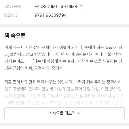
두 번째 손가락
파일/용량
EPUB(DRM) | 40.16MB
: 삶의 스트레칭 ? 자기반성
세 번째 손가락
ISBN13
9791196309794
: 인생의 이완 ? 두 가지의 자기 용서
네 번째 손가락
책 속으로
: 삶의 코어운동 ? 모든 것에 감사
다섯 번째 손가락
이제 저는 어떠한 삶의 문제(내게 위협이 되거나, 손해가 되는 일들)가 와
: 인생 교정의 완성 ?네 가지 모습의 사랑
도, 놀랍지도 않고 반갑습니다. 왜냐하면 이것은 문제가 아니라 ‘불균형’이
기 때문이죠. --- 「나는 왜 이렇게 힘든 걸까 : 가장 힘든 것을 해결하는 방
5장 모든 교정의 완성, 仁義禮智 complete
법은 균형의 회복, 교정이다」 중에서
1complete 지(知) : 마음이 편안한 상태로 선택하고, 행하라
지금 몸이 바뀌면 미래가 바뀌는 것입니다. 그러기 위해 우리는 정확하게
2complete 의(義) : 내가 싫어하는 일은 남에게 하지 말라
알고 구분해야 합니다. 힘을 뺄 대상과 힘을 주어야 할 대상, 이완 없이 힘
3complete 인(仁) : 역지사지(易地思之), 상대의 입장을 고려하라
을 주기만 해서도 안 되며, 그렇다고 힘주는 것 없이 마냥 마사지나 받고 스
4complete 예(禮) : 내가 받아서 좋은 것을 남에게 베풀어라
트레칭만 해서도 안 됩니다. 부위별로만 운동해도 안 되고, 부위별로만 스
트레칭을 해서도 안 됩니다. 모든 근육을 이완하고, 중심을 잡아 주는 척추
에필로그_ 결국 당신은 성공할 수 밖에 없다
책 속으로 더보기
를 세워야 합니다. 척추는 몸의 중심으로서 몸에 중심이 세워지면, 마음의
중심 또한 바로 섭니다. 척추가 안 세워지고 마음의 중심을 세운다는 것은