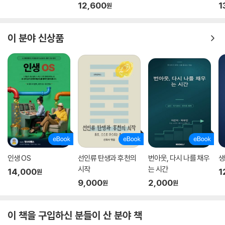
디션)
12,600
1
원
이 분야 신상품
인생 OS
선인류 탄생과 후천의
번아웃, 다시 나를 채우
생
시작
는 시간
14,000
1
원
9,000
2,000
원
원
이 책을 구입하신 분들이 산 분야 책