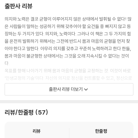
있을 수가 없는 이야기입니다.
출판사 리뷰
중심이 없는 마음은 생각과 감정에 휩쓸리며 괴롭게 되고 또 행복과 평화,
자유, 건강, 풍요와는 거리가 먼 인생을 살게 됩니다. --- 「힘을 뺄 것인가,
의지와 노력은 결코 균형이 이루어지지 않은 상태에서 발휘될 수 없다! 많
힘을 줄 것인가 : 치우쳐 있는 몸을 바로 바라보기」 중에서
은 사람들이 말하는 성공하기 위해 갖추어야 할 요건들 중 빠지지 않고 등
장하는 두 가지가 있다. 의지와, 노력이다. 그러나 이 책은 그 두 가지의 힘
치우친 생각과 판단과 결정으로 했던 것에 대한 책임을 지고, 반성과 용서
을 온전히 발휘하기 위해서는 그전에 반드시 몸과 마음의 균형을 먼저 찾
그리고 감사와 사랑으로 갚으며, 앞으로 ‘인의예지(仁義禮智)’를 통해 오
아야 한다고 말한다. 아무리 의지를 갖추고 꾸준히 노력하려고 한다 한들,
롯이 제 세상을 천국으로 바꾸는 것이 교정입니다. 그것이 제게 삶이고 인
몸과 마음이 불균형한 상태에서는 그것을 오래 지속시킬 수 없다는 것이
생이며, 여러분에게 전하고자 하는 성공입니다.
다.
--- 「Secret complete 될 수밖에 없는 방법=결국 꾸준한 실천」 중에서
목표를 향해 나아가기 위해 몸과 마음의 균형을 교정하는 것. 이것이 바로
‘인생교정의 기술’이다. 자신의 의지로 정신을 컨트롤할 수 있고, 정신으로
몸을 컨트롤 할 수 있다고 말하는 사람들이 있다. 그러나 무의식은 몸에 스
출판사 리뷰 더보기
며든다. 다리를 꼬고 앉거나, 다리를 떨거나, 눈을 자주 깜빡이거나, 쩝쩝
거리며 밥을 먹는 등 나도 모르는 사이 무의식에 의해 정신은 지배당하고
만다. 도리어 몸이 정신을 지배하는 것이다. 이 책은 인생을 교정하고 싶다
리뷰/한줄평
57
면 가장 기본이 되는 몸에서부터 시작해야 함을 강조한다. 몸에서부터 차
근히 교정을 시작하여, 결국 세상과 나의 연결고리가 되는 부분까지 균형
을 맞추는 것, 그것이야말로 결국 성공에 이르게 하는 ‘인생교정의 기술’인
리뷰
한줄평
것이다.