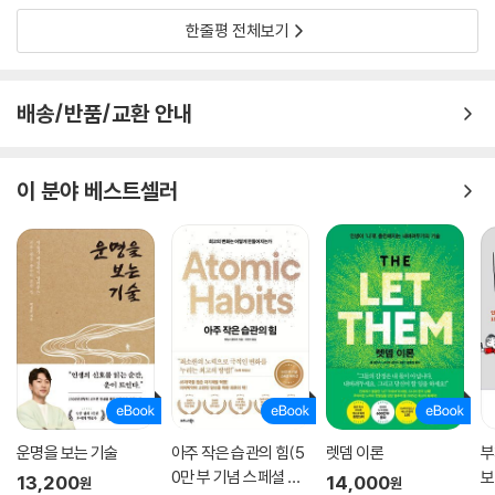
한줄평 전체보기
배송/반품/교환 안내
이 분야 베스트셀러
운명을 보는 기술
아주 작은 습관의 힘(5
렛뎀 이론
부
0만 부 기념 스페셜 에
보
13,200
14,000
원
원