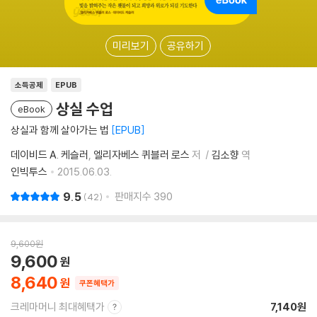
미리보기
공유하기
소득공제
EPUB
상실 수업
eBook
상실과 함께 살아가는 법
EPUB
데이비드 A. 케슬러
엘리자베스 퀴블러 로스
저
김소향
역
인빅투스
2015.06.03.
9.5
판매지수
390
42
9,600
원
9,600
8,640
쿠폰혜택가
크레마머니 최대혜택가
7,140원