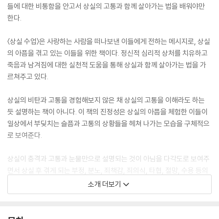
들에 대한 비통함을 안고서 상실의 고통과 함께 살아가는 법을 배워야만
한다.
〈상실 수업〉은 사랑하는 사람을 떠나보낸 이들에게 전하는 메시지로, 상실
의 아픔을 겪고 있는 이들을 위한 책이다. 정신적 심리적 상처를 치유하고
죽음과 남겨짐에 대한 실천적 도움을 통해 상실과 함께 살아가는 법을 가
르쳐주고 있다.
상실의 비탄과 고통을 경험해보지 않은 채 상실의 고통을 이해라도 하는
듯 설명하는 책이 아니다. 이 책의 진정성은 상실의 아픔을 체험한 이들이
일상에서 부딪치는 슬픔과 고통의 상황들을 헤쳐 나가는 모습을 구체적으
로 보여준다.
상실이 충격과 고통과 눈물만으로 설명되는 것이 아님을 다각도로 보여주
면서 상실 후 겪게 되는 부정, 분노, 죄책감, 죄의식, 타협, 절망, 수용 등의
단계적인 심리와 복잡한 감정 상태를 상세히 짚어주고 있다. 상실의 원인
소개 더보기
또한 암이나 심장마비, 뇌출혈, 희귀병을 포함한 질병뿐 아니라 사고, 범
죄, 테러, 자살, 자연재해, 재난, 전사, 알츠하이머 등 다양한 사례들을 담고
있다.