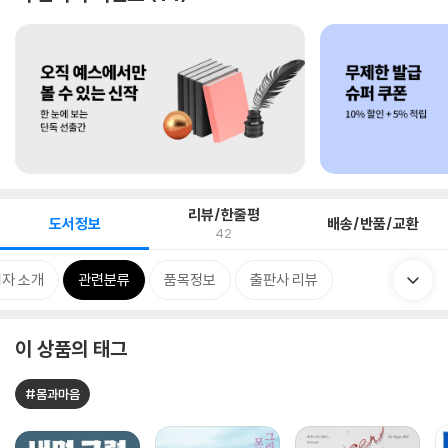
리뷰/한줄평
도서정보
배송/반품/교환
42
자 소개
관련분류
품목정보
출판사 리뷰
이 상품의 태그
#몸과마음