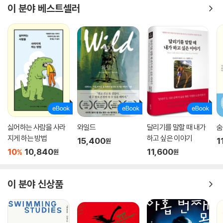
시간이 필요하고 그 시점은 모두 다르고 사랑하는 이를 향한 슬픔에 종결
이 분야 베스트셀러
은 결코 없다는 것. 다만 상실과 함께 살아가는 방법을 배워야 한다는 것이
다.
20세기 최고의 정신의학자 엘리자베스 퀴블러 로스,
그녀가 죽음 직전에 완성시킨 마지막 저서 〈상실 수업〉
중풍으로 9년간 마비된 몸으로 힘겹게 살아온 저자 엘리자베스 퀴블러 로
스는 가빠지는 숨과 점점 꺼져가는 생명의 기운을 느끼며, 수십 년간 손수
연구해왔던 죽음과 남겨짐에 대한 정신적 실천적 가르침인 〈상실 수업〉을
가까스로 완성할 수 있었다.
싫어하는 사람을 사라
와일드
달리기를 말할 때 내가
숨
그녀는 사랑하는 이를 떠나보내 슬픔에 잠긴 이들에게 이렇게 말한다. 감
지게 하는 방법
하고 싶은 이야기
15,400
1
원
당 못할 만큼 신은 가혹하지 않다는 것, 절망 속에서 속히 빠져나오려고 너
10
10,840
11,600
%
원
원
무 애쓰지 말라는 것, 그러면서도 사랑하는 이를 잃게 됐을 때 느껴지는 분
노와 통곡, 부정, 혹은 원망과 자책감, 죄의식 그밖에 이루 다 말할 수 없는
이 분야 신상품
수만 가지의 감정을 ‘제발 부인하지 말고 100퍼센트 드러내놓아라’고 한
다. 이는 삶의 마감에만 해당되는 것은 아니다. 우리네 삶은 끊임없이 무언
가를 잃어가는 반복 속에 결국 완성되는 것이다. 그러고 나서 많은 시간이
지나면 이 모든 상실이 ‘끝남’의 의미가 아니라 ‘아직도 계속되는 삶’의 증