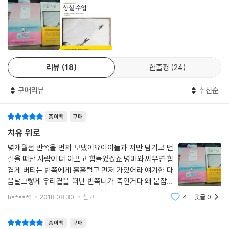
사랑하는 이를 떠나보내야 하는 상실의 현실은 깊은 정신적 충격과 절망을
가져온다. 이 책은 수십 년간 호스피스 운동 및 죽음을 연구해 온 이력과 경
험으로 ‘철저한 실제 사례를 통해 상실의 고통을 극복해가는 치유의 방
법’을 상세히 보여주며 정신적인 위로 및 현실적인 도움을 준다. 남겨진 이
들의 슬픔과 허무를 통틀어 ‘상실’로 일컬으며 ‘상실’의 깊은 상처를 어떻게
리뷰
18
한줄평
24
바라보고 극복해가야 하는지를 생생한 경험자들의 사례와 정신의학, 죽음
연구의 대가다운 학문적 이해와 관점으로 상실의 비탄에 빠져 있는 이들에
구매리뷰
추천순
게 깊은 공감과 나아갈 방향을 제시하고 있다. 또한 〈상실 수업〉은 사랑하
는 이를 잃은 슬픔과 분노, 아픔, 우울과 무기력증을 극복하는 심리·정신
종이책
구매
치료서로서 정신적, 심리적, 물질적 여러 상실을 겪고 있는 많은 이들에게
공감과 치유의 메시지를 전한다.
치유 위로
몇개월전 반쪽을 먼저 보냈어요아이들과 저만 남기고 먼
〈상실 수업〉은 사랑하는 이를 떠나보내 슬픔에 잠긴 이들에게 마음으로 전
길을 떠난 사람이 더 아프고 힘들었겠죠.병마와 싸우면 힘
해주는 위로와 상실 후 맞닥뜨리는 현실의 구체적인 모습, 재난, 외상후 스
겹게 버티는 반쪽에게 훌훌털고 먼저 가있어라 얘기한 다
트레스 장애 등 다양한 사례를 통해 상실을 극복하고 상실과 함께 살아가
음날그렇게 우리곁을 떠난 반쪽니가 죽인거다.왜 붙잡지
는 법을 제시한다
않았느냐..욕 도 참 많이듣고남은사람은 살아야지시간이
h*****1
2018.08.30.
신고
4
댓글
0
해결해준다위로 많이 듣지만하루하루 시간이 지나가면서
반쪽이 떨어져 나간 심장은 더 아프네요.친
〈상실 수업〉은 상실이 충격과 고통과 눈물만으로 설명되는 것이 아님을 다
종이책
구매