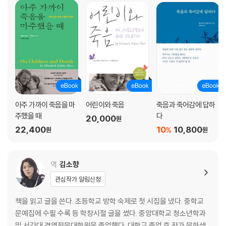
10. '상실'은 가장 큰 인생 수업
당신이 살아가면서 무언가 잃어갈 것들에 대해 정녕 두려운가? 하지만 우
리네 삶은 끊임없이 무언가를 잃어가는 반복 속에, 결국 완성되는 것이다.
그러니 상실이란 ‘모두 끝났다’의 의미가 아니라 ‘아직도 계속되고 있다’의
증거가 된다.
엘리자베스 퀴블러 로스?내 삶의 일부가 되어버린 상실
데이비드 케슬러 ?상실과 함께 사는 법을 배우다
아주 가까이 죽음을 마
어린이와 죽음
죽음과 죽어감에 답하
옮긴이의 말 ? 삶이라는 학교에서 배우는 상실 수업
주했을 때
다
20,000
원
22,400
10
10,800
%
원
원
역
김소향
관심작가 알림신청
책을 읽고 글을 쓴다. 초등학교 방학 숙제로 첫 시집을 냈다. 중학교
문예집에 수필 수록 등 학창시절 글을 썼다. 중앙대학교 청소년학과
및 서강대 경영전문대학원을 졸업했다. 대학교 졸업 후 작가 문하생