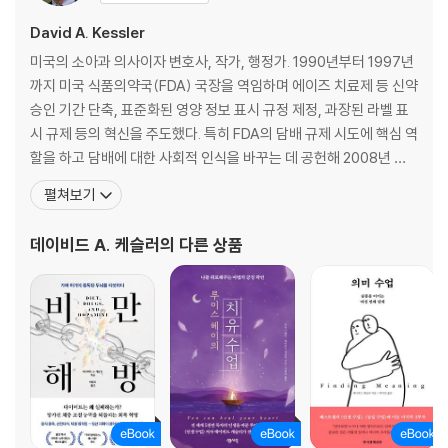
스스로 멈출 것이다.
David A. Kessler
4. 떠나간 이가 해왔던 것, 그것을 하라
미국의 소아과 의사이자 변호사, 작가, 행정가. 1990년부터 1997년
사랑하는 이가 떠나고, 당신이 ‘남겨졌다’는 것에 의미를 잃었는가? 당신
까지 미국 식품의약국(FDA) 국장을 역임하며 에이즈 치료제 등 신약
이 왜 굳이 남겨졌는지 이유를 알고 싶은가? 신과 우주만이 그 정답을 얘기
승인 기간 단축, 표준화된 영양 정보 표시 규정 제정, 과장된 라벨 표
해주겠지만, 한 가지 확실한 것만은 있다. 당신들은 모두 ‘살기 위해’ 남겨
시 규제 등의 혁신을 주도했다. 특히 FDA의 담배 규제 시도에 핵심 역
졌다는 사실이다.
할을 하고 담배에 대한 사회적 인식을 바꾸는 데 공헌해 2008년 공
중보건 영웅상을 수상했다. 2020년 COVID-19 자문위원회 공동 의
펼쳐보기
5. 사랑을 위해 사랑할 권리를 내려놓으라
장을 거쳐 2021년 백악관 COVID-19 대응팀의 최고과학책임자(CS
착하고 바르게 살면 그 대가로 고통 받지 않고 살 수 있을까. 하지만 그 기
O)로 일하며 백신과 치료법 개발을 가속화했다. 애머스트대학교, 시
데이비드 A. 케슬러
의 다른 상품
대는 여지없이 무너지고 만다. 사랑을 알아간다는 것은 사랑할 권리를 조
카고대학교 로스쿨, 하버
용히 내려놓을 줄 알아야 한다는 것, 그러니 인생을 살아간다는 것은 곧 죽
음을 받아들여야 한다는 것.
6. 몸이 요구하는 대로 다 들어주라
이제 됐다. 그만 하면 됐다. 이제 당신에겐 오로지 당신 자신만을 들여다보
는 시간이 필요하다. 돌아가서 자신과 접촉하고, 스스로 어떤 감정 상태에
빠져 있는지 눈여겨볼 일이다. 몸의 속도를 늦추고, 오직 몸이 해달라는 대
로 다 들어주라.