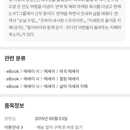
으로 또 인도 여행을 다녔다. 번역 및 해외 마케팅 회사를 다녔고 현재
는 KT그룹에서 근무 중이다. 번역을 하면서 인내와 삶을 배웠다. 번
역서 『상실 수업』, 『굿바이 내사랑 스프라이트』, 『티베트의 즐거운 지
혜(공저), 『할아버지와 함께 걷기 : 인디언 어른들이 들려주는 지혜의
목소리』가 있다.
관련 분류
eBook
에세이 시
에세이
외국 에세이
eBook
에세이 시
에세이
힐링 에세이
eBook
에세이 시
에세이
삶의 자세와 지혜
품목정보
발행일
2015년 06월 03일
이용안내
배송 없이 구매 후 바로 읽기