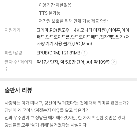
이용기간 제한없음
TTS 불가능
저작권 보호를 위해 인쇄 기능 제공 안함
지원기기
크레마,PC(윈도우 - 4K 모니터 미지원),아이폰,아이
패드,안드로이드폰,안드로이드패드,전자책단말기(저
사양 기기 사용 불가),PC(Mac)
파일/용량
EPUB(DRM) | 21.81MB
글자 수/ 페이지
약 17.4만자, 약 5.8만 단어, A4 약 109쪽
수
출판사 리뷰
사랑하는 이가 떠나고, 당신이 ‘남겨졌다’는 것에 대해 의미를 잃었는가?
당신이 왜 굳이 남겨졌는지 이유를 알고 싶은가?
신과 우주만이 그 정답을 얘기해주겠지만, 한 가지 확실한 것만은 있다.
당신들은 모두 ‘살기 위해’ 남겨졌다는 사실이다.