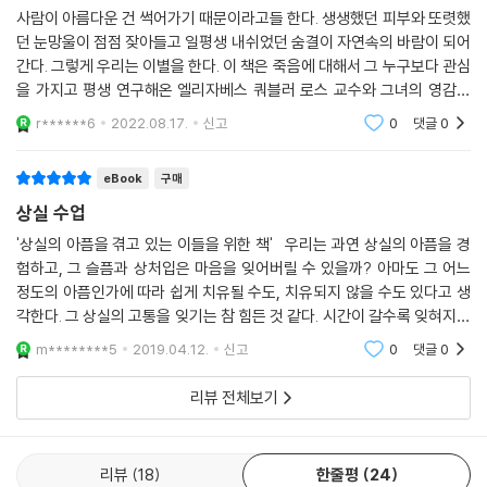
상실을 막을 수 없었던 스스로에 대한 분노, 혼자만 살아남아 있음에 대한
사람이 아름다운 건 썩어가기 때문이라고들 한다. 생생했던 피부와 또렷했
죄의식, 자신이 벌 받았다는 느낌, 내가 대신 죽었어야 하는 게 아닌가 하는
던 눈망울이 점점 잦아들고 일평생 내쉬었던 숨결이 자연속의 바람이 되어
죄책감, 사랑하는 이 대신 자신을 죽게 해달라는 기도, 충분히 절망했다고
간다. 그렇게 우리는 이별을 한다. 이 책은 죽음에 대해서 그 누구보다 관심
생각했지만 절망은 때때로 불쑥불쑥 나타나고, 아무 이유 없이 울음이 터
을 가지고 평생 연구해온 엘리자베스 쿼블러 로스 교수와 그녀의 영감을
져 나온다.
받은 로스 데이비드 케슬러의 공저로 곁에 소중한 사람을 떠나보내고 느껴
r******6
2022.08.17.
신고
0
댓글
0
지는 우울감
이 책에서 상실은 극복될 수 없고 고통은 사라지지 않으며, 애도하는 슬픔
은 치유에서 꼭 거쳐야 하는 시간이니 가족이나 친구들은 상실감에 주위
eBook
구매
사람들로부터 고립되는 시간을 잘 지켜봐줘야 한다는 것이다. 시간이 얼마
상실 수업
나 주어지든 삶이 얼마큼 완전하든 죽음은 인간에게 여전히 깊은 상실이라
는 것. 슬픔을 통과하지 않으면 영혼과 정신, 마음을 치유할 기회를 잃는다
'상실의 아픔을 겪고 있는 이들을 위한 책' 우리는 과연 상실의 아픔을 경
험하고, 그 슬픔과 상처입은 마음을 잊어버릴 수 있을까? 아마도 그 어느
고 말한다.
정도의 아픔인가에 따라 쉽게 치유될 수도, 치유되지 않을 수도 있다고 생
각한다. 그 상실의 고통을 잊기는 참 힘든 것 같다. 시간이 갈수록 잊혀지는
꿈을 통해 떠나간 이는 여전히 함께 하고 있고, 죄책감에서 벗어나라 위로
것도 있지만, 시간이 지날수록 더 분명해지는 고통도 있다. 저자의 이야기
하고, 지친 삶에 희망을 주는 메시지를 전하는 일상의 사건이나 환영 등은
m********5
2019.04.12.
신고
0
댓글
0
처럼
지극히 정상적인 현상이며 상실의 아픔을 지나고 있는 이들에게 너무도 큰
리뷰 전체보기
치유와 위안이 됨을. 장례식은 떠나간 이를 그리며 다 같이 추모하는 시간
이므로 애통할 기회를 놓치지 말 것, 사랑하는 이와 함께 한 여행, 추억의
장소, 영화, 음악, 책, 음식, 취미 등 함께 했던 모든 것들에 대한 수만 가지
리뷰
18
한줄평
24
감정들을 충분히 느끼고 애도할 시간을 가질 것. 남겨진 한부모가 자신만