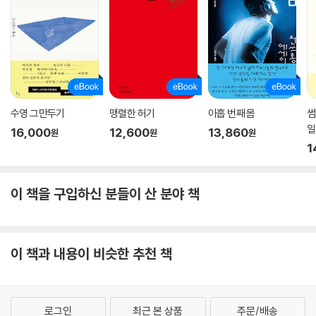
거로 다가 올 것이다. 펼처보기
수영 그만두기
맹렬한 허기
아홉 번째 몸
썸
일
16,000
12,600
13,860
원
원
원
1
이 책을 구입하신 분들이 산 분야 책
이 책과 내용이 비슷한 추천 책
로그인
최근 본 상품
주문/배송