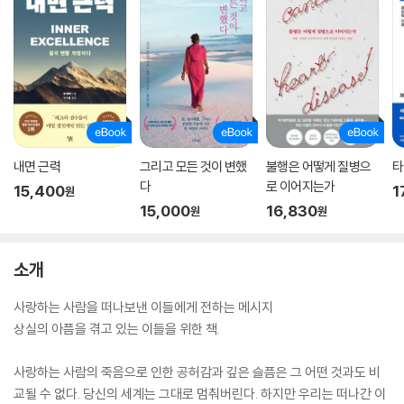
내면 근력
그리고 모든 것이 변했
불행은 어떻게 질병으
타
다
로 이어지는가
15,400
1
원
15,000
16,830
원
원
소개
사랑하는 사람을 떠나보낸 이들에게 전하는 메시지
상실의 아픔을 겪고 있는 이들을 위한 책.
사랑하는 사람의 죽음으로 인한 공허감과 깊은 슬픔은 그 어떤 것과도 비
교될 수 없다. 당신의 세계는 그대로 멈춰버린다. 하지만 우리는 떠나간 이