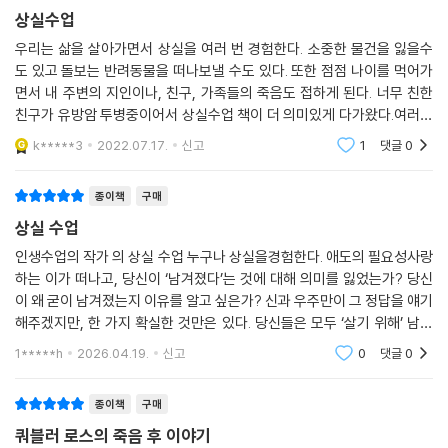
각도로 보여주면서 상실 후 겪게 되는 부정, 분노, 죄책감, 죄의식, 타협, 절
상실수업
망, 수용 등의 단계적인 심리와 복잡한 감정 상태를 상세히 짚어주고 있다.
상실의 원인 또한 암이나 심장마비, 뇌출혈, 희귀병을 포함한 질병뿐 아니
우리는 삶을 살아가면서 상실을 여러 번 경험한다. 소중한 물건을 잃을수
도 있고 돌보는 반려동물을 떠나보낼 수도 있다. 또한 점점 나이를 먹어가
라 사고, 범죄, 테러, 자살, 자연재해, 재난, 전사, 알츠하이머 등 다양한 사
면서 내 주변의 지인이나, 친구, 가족들의 죽음도 접하게 된다. 너무 친한
례들을 담고 있다.
친구가 유방암 투병중이어서 상실수업 책이 더 의미있게 다가왔다.여러가
지 책을 통해서 상실과 애도의 5단계인 부정, 분노, 타협, 절망, 수용을 집
특히 재난으로 사랑하는 가족을 잃은 이들은 심각한 정신적 쇼크 상태에
k*****3
2022.07.17.
신고
1
댓글
0
했는데 이 책에
빠진다. 재난으로 인한 죽음은 다른 어떤 것과도 비교될 수 없는데 이런 재
난들은 대형 사상과 인명 피해 그리고 광범위한 파괴 흔적을 남긴다. 재난
종이책
구매
에 대한 집단적 슬픔과 분노는 유사한 상실을 겪은 낯선 사람과 유대관계
상실 수업
를 맺게 해준다. 생존자들은 슬픔과 애통함 속에서 오직 자신만이 이 낯선,
인생수업의 작가 의 상실 수업 누구나 상실을경험한다. 애도의 필요성사랑
원치 않는 세상에 남겨졌다고 느낀다. 만일 재난이 인위적이고 고의적으로
하는 이가 떠나고, 당신이 ‘남겨졌다’는 것에 대해 의미를 잃었는가? 당신
야기되었다면 사랑한 이를 무모하게 죽인 범죄자들에게 저주를 퍼붓기에
이 왜 굳이 남겨졌는지 이유를 알고 싶은가? 신과 우주만이 그 정답을 얘기
슬픔 안에는 격렬한 분노가 꽂힌다. 개인과 사회의 슬픔이 하나로 결합된
해주겠지만, 한 가지 확실한 것만은 있다. 당신들은 모두 ‘살기 위해’ 남겨
다. 인간 경험의 정상적인 영역을 벗어난 충격적이고 고통스런 사건으로
졌다는 사실이다.
1*****h
2026.04.19.
신고
0
댓글
0
인해 외상후 스트레스 장애(PTSD)를 겪는데, PTSD는 정신적 쇼크로 극
도의 흥분과 극심한 불안을 통해 끔찍한 사건이 계속 재생되는 정서 장애
종이책
구매
로 정상적인 삶이 불가능해지므로 전문적인 치료가 필요하다.
쿼블러 로스의 죽음 후 이야기