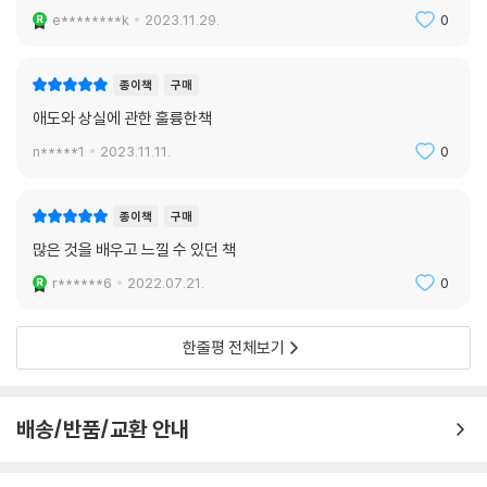
e********k
2023.11.29.
0
슬픔과 애도의 힘이 우리를 치유하고,
잃었던 그 사람과 함께 삶을 살아갈 수 있게 한다.
그것이 바로 슬픔의 은총이며, 슬픔의 기적이다
종이책
구매
충분히 슬퍼하라. 그러면 기적 같은 변화가 일어날 것이다.
애도와 상실에 관한 훌륭한책
n*****1
2023.11.11.
0
망연자실한 상실 앞에 우리는 한없이 자신을 탓하게 된다. 집에 조금만 더
일찍 도착했었더라면? 아이들이 그 심부름을 하러 밖에 나가지 않았더라
면? 여행을 가지 않았더라면? 그가 건강검진을 평소에 잘 받았더라면? 그
종이책
구매
녀가 정신적으로 외롭지 않도록 평소에 관심을 가져주었더라면? 이제는
많은 것을 배우고 느낄 수 있던 책
너무나 늦어버린 시간임에도 우리는 자꾸만 ‘만일’을 연발하게 된다. 그러
r******6
2022.07.21.
0
나 모든 것은 어쩔 수 없었다. 후회할 만큼 후회하고, 미워할 만큼 자신을
미워하다가, 쓰러질 만큼 최대한 우는 것이 최선이라고 저자는 여러 차례
강조한다. 30분 동안 울어야 할 울음을 20분 만에 그치지 말 것, 눈물이 전
한줄평 전체보기
부 빠져나오게 둘 것, 그리고 슬픔의 가장 밑바닥에까지 발을 디뎌볼 것. 배
출되지 않은 눈물은 사라지지 않은 채 몸속과 영혼 안에 자리 잡고 있으니
통곡의 눈물은 다 쏟아내라고 한다.
배송/반품/교환 안내
완벽하고 후회 없이 산다는 것은 불가능하니 자기 자신을 용서하라고. 그
순간 당신은 진실로 최선을 다했다고. 깨져 버린 삶을 되찾기 위해선 많은