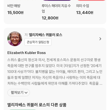
비만 해방
루이스 헤이의 치유 수
의미 수업
7. 슬픔에 '종결'은 없다는 것을 알라
업
15,500
13,440
원
원
수시로 그와 관련된 기념일이 돌아올 때마다, 그간 네가 힘들여 꼭꼭 눌러
12,800
원
두었던 슬픔은 여지없이 또 분출될 거야. 그러나 기억해. 어떤 경험을 하든
지 그 안에는 늘상 슬픔이 웅크린 채 숨어 있지. 애석하게도, 죽음에는 쉬어
가는 기념일이 단 하루도 생길 수 없거든.
저
엘리자베스 퀴블러 로스
관심작가 알림신청
8. 상실의 밑바닥까지 발을 디뎌보라
슬픔은 밖으로 표현되어야 한다. 고통과 슬픔은 오직 표현할 때만이 충분
Elizabeth Kubler Ross
히 실감할 수 있다. 떠나간 이에게 편지를 쓰라. 당신이 얼마나 한심하게 지
스위스 출신의 정신과 의사, 전세계 호스피스 운동의 선구자로 평생
내고 있으며, 얼마나 독하게 잘 참아내고 있는지를, 그리고 단 하루도 당신
죽음에 대한 연구를 멈추지 않았다. 미국 [타임]지가 선정한 ‘20세기
을 잊은 적 없다는 고백을 쏟아 보라.
100대 사상가’이다. 불치병을 앓는 아이들, 에이즈 환자, 그리고 노인
들과 함께 일했던 저자는 자신의 죽음이나 사랑하는 이의 죽음에 대
9. 신의 이해를 구하지 마라
처하는 수백만의 사람들에게 위안과 이해를 가져다주었다. 죽음을 앞
집에 조금만 더 일찍 도착했더라면? 아이들이 그 심부름을 하러 밖에 나가
둔 수많은 사람들을 만나고 보살피면서 깨닫게 된 삶과 죽음에 관한
지 않았더라면? 여행을 가지 않았더라면? 그가 건강검진을 평소에 잘 받
펼쳐보기
지혜를 세미나와 강연회를 통해 많은 사람들에게 전달하려 노력했다.
았더라면? 그러나 다시 한 번 묻자. ‘푸른 잎이 땅에 떨어지는 순간을 당신
세계적으로 학술세미나와 워크숍에 가장 많이 초청받은 정신의학자
은 어떻게 받아들일 것인가?’
엘리자베스 퀴블러 로스
의 다른 상품
이며, ‘역사상 가장 많은 학술상을 받은 여성’으로