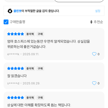
의 슬픔에 갇힌 채 어린 자녀들의 슬픔에 대해서는 미처 깨닫지 못하는 오
류를 범하지 말 것. 상실에 대해 아이들과 함께 꼭 대화하며 추억하고 애도
클린봇
이 부적절한 글을 감지 중입니다.
설정
해야 함을. 떠나간 이가 몹시 그리울 때 편지를 쓰면 큰 위로와 위안을 얻고
고통과 치유의 기록들이 될 수 있다는 것. 당신이 어떻게 지내는지 얼마나
구매한줄평
추천순
그리워하는지를 말하라고. 기일이나 특별한 기념일은 고인을 기억하는 모
임을 갖고, 유가족 모임에 참여하여 서로 위로하라는 것. 사랑하는 이를 떠
종이책
구매
나보내고 피폐해진 자신을 돌볼 휴식과 회복의 시간이 필요한데 이때 가장
엄마 호스피스에 있는동안 우연히 알게되었습니다. 상실감을
중요한 핵심은 모든 것은 자신이 원하는 것만 하고 자신의 영혼과 상실에
위로하는데 좋은거같습니다.
도움이 안 되는 일은 어떤 것도 행하지 말라는 것이다.
e*****k
2025.09.11.
0
사랑하는 이의 상실로 받게 된 보상금을 쓸 때 느끼는 죄책감과 슬픔, 암으
로 아들이 죽은 날 남편의 섹스 요구는 추모를 모욕하는 것이 아닌 허망한
종이책
구매
마음과 상처를 치유받고자 하는 행위임으로 죄의식이나 심한 혐오감에 빠
잘 읽겠습니다
지지 말 것. 떠나간 이의 빈자리를 상기시켜 주는 여러 기념일을 보내야 하
s*****d
2025.06.29.
0
는 괴로움, 사랑하는 이의 일부인 유품을 정리하는 데서 오는 가슴 아픔 등
상실 후 맞닥뜨리는 다양한 현실의 구체적인 모습들은 상실의 깊은 상처를
어떻게 바라보고 극복해가야 하는지에 대해 깊은 공감을 불러일으키며 상
종이책
구매
실을 딛고 다시 삶을 시작할 수 있는 치유와 희망을 준다.
상실에 대한 이해를 확장하도록 돕는 책입니다.