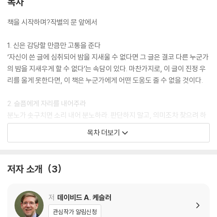
목차
책을 시작하며?작별의 문 앞에서
1. 신은 감당할 만큼만 고통을 준다
‘자신이 쓴 글에 심취되어 밤을 지새울 수 없다면 그 글은 결코 다른 누군가
의 밤을 지새우게 할 수 없다’는 속담이 있다. 마찬가지로, 이 글이 진정 우
리를 울게 못한다면, 이 책은 누군가에게 어떤 도움도 줄 수 없을 것이다.
2. 슬픔에게 자리를 내어주라
분노가 솟구치면 소리 내어 분노하라. 판단하지 말고, 의미조차 찾으려 하
지 않고, 오직 분노 그대로를 느껴라. 어차피 삶은 불공평하다. 죽음 역시도
목차 더보기
불공평하다. 그러니 이토록 불공평하기 짝이 없는 상실 앞에서, 어찌 분노
하지 않을 수 있으랴.
저자 소개
3
3. 눈물의 샘이 마를 때까지 울라
하지만 이것을 알라. 정작 피해야만 하는 일은, 쏟아내어야 할 눈물이 충분
히 빠져나오기 전에 울음을 억지로 멈춰버리는 것이다. 30분 동안 울어야
저
데이비드 A. 케슬러
할 울음을 20분 만에 그치지 말라. 눈물이 전부 빠져나오게 두라. 그러면
관심작가 알림신청