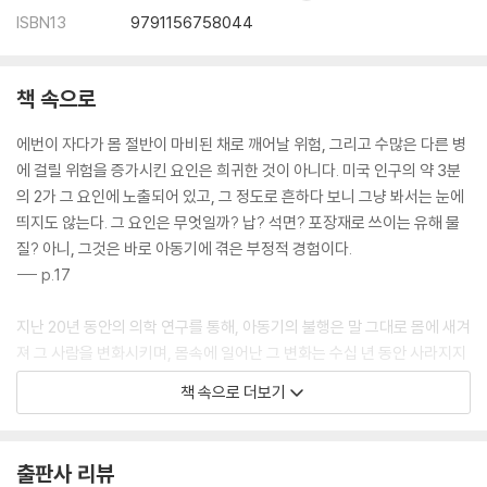
ISBN13
9791156758044
책 속으로
에번이 자다가 몸 절반이 마비된 채로 깨어날 위험, 그리고 수많은 다른 병
에 걸릴 위험을 증가시킨 요인은 희귀한 것이 아니다. 미국 인구의 약 3분
의 2가 그 요인에 노출되어 있고, 그 정도로 흔하다 보니 그냥 봐서는 눈에
띄지도 않는다. 그 요인은 무엇일까? 납? 석면? 포장재로 쓰이는 유해 물
질? 아니, 그것은 바로 아동기에 겪은 부정적 경험이다.
--- p.17
지난 20년 동안의 의학 연구를 통해, 아동기의 불행은 말 그대로 몸에 새겨
져 그 사람을 변화시키며, 몸속에 일어난 그 변화는 수십 년 동안 사라지지
않을 수도 있다는 사실이 밝혀졌다. 불행은 한 아이의 발달 궤도를 틀어놓
책 속으로 더보기
고 생리 기능에도 영향을 미친다. 평생 안고 가야 할 만성 염증과 호르몬 변
화도 촉발할 수 있다. DNA를 읽는 방식, 세포의 복제 방식을 바꿔놓을 수
도 있으며, 심장병과 뇌졸중, 암, 당뇨병, 심지어 알츠하이머에 걸릴 위험
출판사 리뷰
까지 급격히 증가시키기도 한다.