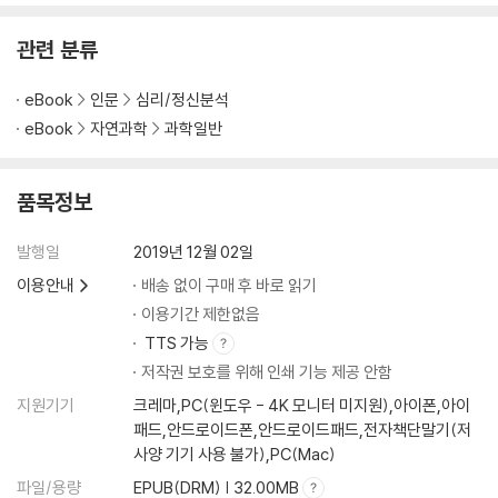
관련 분류
eBook
인문
심리/정신분석
eBook
자연과학
과학일반
품목정보
발행일
2019년 12월 02일
이용안내
배송 없이 구매 후 바로 읽기
이용기간 제한없음
TTS 가능
저작권 보호를 위해 인쇄 기능 제공 안함
지원기기
크레마,PC(윈도우 - 4K 모니터 미지원),아이폰,아이
패드,안드로이드폰,안드로이드패드,전자책단말기(저
사양 기기 사용 불가),PC(Mac)
파일/용량
EPUB(DRM) | 32.00MB