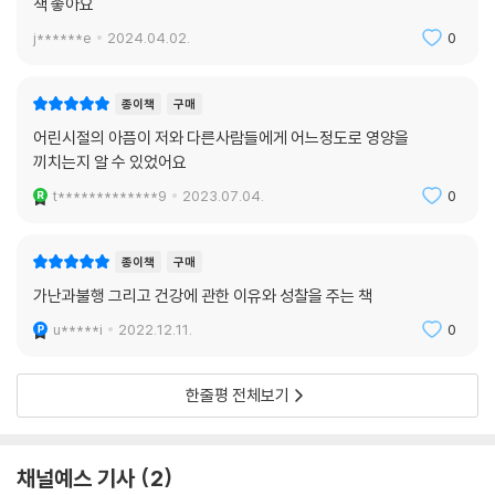
책 좋아요
트라우마가 몸에 새겨지고 정서적으로나 심리적으로 오랜 시간 영향을 미
j******e
2024.04.02.
0
지난 몇 십 년 동안의 신경과학 연구 결과로 생애 초기의 부정적 경험이 아
친다는 것은 많은 연구와 책을 통해 널리 알려져 있다. 이 책은 한 걸음 더
이들의 발달에 지대한 영향을 미치는 이유가 해명되었다. 태아기와 아동기
나아가 아이들이 감당하기 어려운 지속적이고 반복적인 스트레스가 신경
초기는 발달에 ‘결정적 시기이자 예민한 시기’로 특별한 기회의 시기이기
종이책
구매
계만이 아니라 면역계, 호르몬계, 심혈관계에도 영향을 끼쳐 평생 동안 건
도 하다. 결정적 시기란 발달단계 중 특정 경험의 유무에 따라 돌이킬 수 없
어린시절의 아픔이 저와 다른사람들에게 어느정도로 영양을
강 문제를 일으킨다고 말한다. 그리고 이를 뇌 과학, 신경과학, 면역학, 임
는 변화가 일어나는 때를 말한다.
끼치는지 알 수 있었어요
상의학 등 최신 과학을 동원해 명료하게 증명한다.
--- p.273
t*************9
2023.07.04.
0
위험을 감지한 우리 몸은 스스로를 보호하기 위해 격한 화학반응을 촉발한
내가 또 하나 강조해서 언급한 것은, ACE 지수가 높은 성인은 건강 문제가
다. 그리고 무엇보다 중요한 사실은, 몸이 이를 기억한다는 것이다. 스트레
생길 위험성이 더 높기 때문에 자신의 주치의가 ACE 연구에 관해 알고 있
종이책
구매
스 반응 체계는 인류가 생존하고 현재까지 번성할 수 있게 해준 기적적인
는지 확인해야 한다는 점이었다. ACE 연구를 알고 있는 의사라면 환자가
가난과불행 그리고 건강에 관한 이유와 성찰을 주는 책
진화의 산물이다. 우리 모두는 스트레스 반응 체계를 갖고 있는데, 그것은
자신의 ACE 지수와 가족사가 특정 질환에 대한 위험성에 어떻게 영향을
유전과 생애 초기의 경험에 의해 세밀하게 조절되며 고도로 개인화된다.(1
u*****i
2022.12.11.
0
미치는지 이해하도록 도울 수 있고, 환자와 함께 그 병을 예방하고 조기에
06쪽)
발견할 방법도 찾을 수 있을 것이다.
--- p.318
한줄평 전체보기
문제는 스트레스 반응이 너무 자주 활성화되거나 스트레스 요인이 너무 강
력할 때면 우리 몸의 스트레스 온도 조절 장치가 고장 난다는 점이다. 특정
유독성 스트레스는 스트레스 반응이 혼란에 빠질 때 생기는 결과다. 이건
온도에 도달하면 ‘열’ 공급을 차단해야 하지만, 계속해서 체내 시스템 전체
경제적 문제나 지역의 문제, 성격 문제가 아닌, 생물학적인 메커니즘이다.
채널예스 기사
2
에 코르티솔(반복적이거나 장기적인 스트레스 요인에 신체가 적응하도록