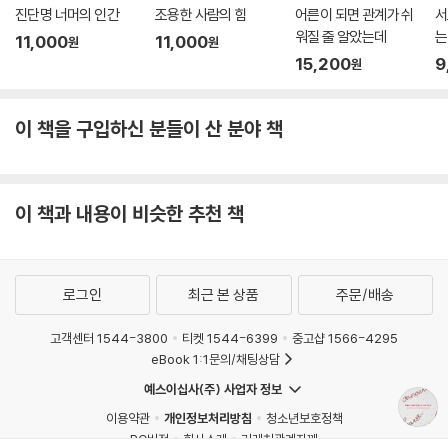
더 많은 양의 자극이 필요해지는 것이다. 복측피개영역에 어떤 생물학적
진단명 너머의 인간
조용한 사람의 힘
어른이 되면 관계가 쉬
서
변화가 일어나 고당분 고지방 식품 같은 도파민 자극제들을 갈망하면, 그
워질 줄 알았는데
는
11,000
11,000
원
원
변화는 위험한 행동 또한 더 많이 하게 만들 수 있다. ACE 연구는 아동기의
15,200
9
원
부정적 경험에 노출된 정도와 복측피개영역을 활성화하는 많은 활동 및 물
질 사용 사이에 용량-반응 관계가 있음을 보여주었다. ACE 지수가 4점 이
상인 사람은 0점인 사람에 비해 흡연 가능성이 2.5배, 알코올의존 가능성
이 책을 구입하신 분들이 산 분야 책
이 5.5배, 정맥 주입 마약을 사용할 가능성은 10배다. 따라서 어린 사람들
이 담배나 술처럼 해로운 도파민 자극제에 의존하는 것을 방지하고 싶다
면, 삶의 초기에 역경을 겪는 일이 뇌의 도파민 기능에 어떤 영향을 미치는
이 책과 내용이 비슷한 추천 책
지 반드시 이해해야 한다.”(143쪽)
2. 호르몬계 - 스트레스 반응에 가장 민감한 영역
로그인
최근 본 상품
주문/배송
우리 몸의 호르몬계에 속한 거의 모든 것이 스트레스의 영향을 받는다. 성
고객센터 1544-3800
티켓 1544-6399
중고샵 1566-4295
장호르몬, 에스트로겐과 테스토스테론 등의 성호르몬, 갑상샘호르몬, 혈
eBook 1:1문의/채팅상담
당을 조절하는 인슐린은 모두 스트레스가 발생하는 동안 대체로 양이 감소
한다. 건강에 미치는 주요한 영향들 중에는 난소와 고환(이 둘을 생식샘이
예스이십사(주) 사업자 정보
라고도 한다)의 기능 이상, 성장정지, 비만 등이 있다.
이용약관
개인정보처리방침
청소년보호정책
PC버전
회사소개
거래처관계자께