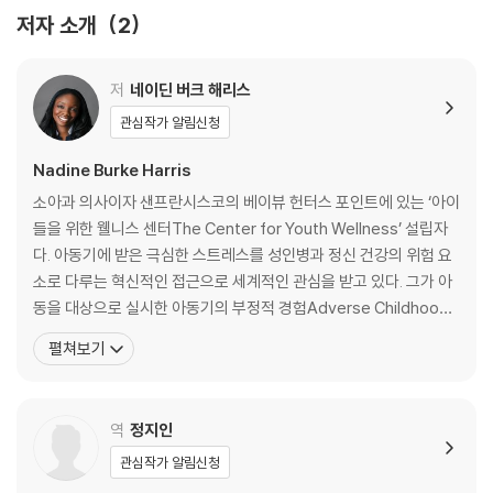
서 해리스는 아동기에 겪은 부정적인 경험이 정신 건강뿐만 아니라 면역계
8 만장일치 찬성표
저자 소개
2
와 뇌 발달에 심각한 영향을 미쳐 신체 건강에 까지 영향을 끼치는 것이 아
9 치유하기에 늦은 때란 결코 없다
닌가하는 강한 의문을 품는다. 《불행은 어떻게 질병으로 이어지는가(원제
10 “엄마, 우린 여기서 벗어나야 해요”
: The Deepest Well, 심심 刊)》는 의사이자 공중보건 전문가인 저자가
4부 혁명
저
네이딘 버크 해리스
지난 10년간 도무지 이해하기 힘들었던 신체 건강과 정신적 고통을 둘러
11 자기 고통만 바라보는 사람들
관심작가 알림신청
싼 의문들을 해결하기 위해 최신 과학 연구에 근거해 실질적인 증거를 찾
12 감춰졌던 세계가 드러나는 순간
고 아동기의 부정적 경험이 주는 영향을 줄일 수 있는 방법을 임상에서 확
13 내겐 도움이 필요했다
Nadine Burke Harris
인한 과정을 담은 책이다. 해리스는 진료 현장의 경험과 지식을 바탕으로
에필로그 _ 그 일들은 더 이상 대물림되지 않는다
소아과 의사이자 샌프란시스코의 베이뷰 헌터스 포인트에 있는 ‘아이
왜 아동기 트라우마 문제가 일어나는 것인지, 어린 시절 스트레스에 노출
감사의 말
들을 위한 웰니스 센터The Center for Youth Wellness’ 설립자
된 경험이 왜 중년기나 은퇴기에 건강 문제로 나타나는 것인지, 이에 대한
부록 1 내 ACE 지수는 몇 점일까?
다. 아동기에 받은 극심한 스트레스를 성인병과 정신 건강의 위험 요
효과적인 치료법은 있는지, 우리와 우리 아이들의 건강을 지키기 위해서는
부록 2 아이들을 위한 웰니스 센터 ACE 설문지
소로 다루는 혁신적인 접근으로 세계적인 관심을 받고 있다. 그가 아
어떻게 해야 할지에 대한 물음들에 차근히 답한다.
후주
동을 대상으로 실시한 아동기의 부정적 경험Adverse Childhood
Experience 검사는 어린이가 신체 및 정신적 학대, 약물 남용, 빈곤
펼쳐보기
및 정신 질환과 관련된 경험이 있는지 보호자에게 묻고 부정적 경험
의 정도를 0~10점으로 평가한다. 이 점수를 기초로 어린이가 건강한
성인으로 성장할 수 있
역
정지인
관심작가 알림신청