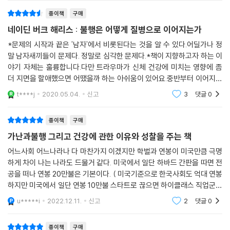
더 이상 자라지 않는 아이가 바꿔놓은 한 의사의 삶
쟁,도피,경직으로 순서로..빠른 심장 박동과 근
있었다. 두 사람 모두 디에고의 스트레스를 완화해줄 능력이 없었던 셈이
종이책
구매
1만 7421명을 대상으로 한 대규모 역학 연구가 밝혀낸 아동기 트라우마
다. 디에고가 겪는 증상들의 조합은 스트레스 반응 체계가 적절한 지원 없
의 놀라운 진실
네이딘 버크 해리스 : 불행은 어떻게 질병으로 이어지는가
이 장기간 활성화될 때 일어나는 것으로 알려진 바와 완전히 일치했다.
*문제의 시작과 끝은 '남자'에서 비롯된다는 것을 알 수 있다.어딜가나 정
--- p.119
해리스가 진료실에서 만난 수많은 아이 가운데 의사로서 그의 인생을 완전
말 남자새끼들이 문제다. 정말로 심각한 문제다.*책이 지향하고자 하는 이
히 바꿔놓은 아이가 있다. 멕시코 이민자 출신 가정의 아이 디에고는 학교
야기 자체는 훌륭합니다.다만 트라우마가 신체 건강에 미치는 영향에 좀
아이들은 반복적인 스트레스 반응에 특히 민감하다. 고강도의 역경은 뇌의
에서 여러 문제 행동을 일으켜 ADHD가 의심된다며 진료실을 찾아왔다.
더 지면을 할애했으면 어땠을까 하는 아쉬움이 있어요.중반부터 이어지는
구조와 기능만이 아니라 아직 발달 중인 면역계와 호르몬계에도 영향을 미
충동을 잘 조절하지 못하는 것도 문제였지만 디에고는 만성 천식과 습진에
ACE지수와 센터설립 과정에 대한 소개가 너무 장황하지 않았나 싶어요.5
t****j
2020.05.04.
신고
3
댓글
0
치며, 심지어 DNA를 읽고 전사 방식에도 영향을 준다. 일단 스트레스 반응
점을 주고 싶었는데
시달리고 있었다. 하지만 해리스가 발견한 가장 큰 문제는 디에고의 키였
체계가 조절 장애 패턴으로 배선되고 나면 그 생물학적 영향은 점점 퍼져
다. 7살 디에고의 키는 또래보다 작은 정도가 아니라 4살 아이 평균 정도
나가 신체 내부 기관들에서 여러 문제를 일으킨다. 신체는 커다랗고 섬세
종이책
구매
로 아주 작았다.(28쪽)
한 스위스 시계와 같아서 면역계에서 일어나는 일은 심혈관계에서 일어나
가난과불행 그리고 건강에 관한 이유와 성찰을 주는 책
는 일에도 깊이 연관된다.
해리스는 디에고의 건강 상태와 성장 환경을 검토하면서 아이가 어릴 때
어느사회 어느나라나 다 마찬가지 이겠지만 학벌과 연봉이 미국만큼 극명
--- p.120
하게 차이 나는 나라도 드물거 같다. 미국에서 일단 하바드 간판을 따면 전
부모와 가까운 지인에게 성추행을 당했고 그 이후부터 ADHD가 의심되는
공을 떠나 연봉 20만불은 기본이다. ( 미국기준으로 한국사회도 억대 연봉
태도를 보이며 건강까지 심하게 나빠졌다는 것을 알게 되었다. 압도적인
몸의 스트레스 반응 체계가 계속해서 과부하에 걸리면 도파민 수용체의 감
하지만 미국에서 일단 연봉 10만불 스타트로 끊으면 하이클래스 직업군에
불행을 겪은 뒤 건강이 나빠진 아이들이 몇몇 정도였다면 그저 우연이라고
도가 엉망이 된다. 전과 똑같은 정도의 쾌감을 느끼려 해도 갈수록 점점 더
속한다.) 내가 아는 지인의딸도 하바드 문학과쪽 나와 아이티와 관계도
생각할 수도 있었지만 디에고는 해리스가 만난 수백 명의 아이에게서 보아
u*****i
2022.12.11.
신고
2
댓글
0
많은 양의 자극이 필요해지는 것이다. 복측피개영역에 어떤 생물학적 변화
없는 애플 들어
온 상황을 대표하는 하나의 전형이었다.(34쪽) 사회적 자원이 부족하고
가 일어나 고당분 고지방 식품 같은 도파민 자극제들을 갈망하면, 그 변화
가난과 폭력적인 환경이 일상인 지역에서 아이들이 겪는 고통은 고스란히
종이책
구매