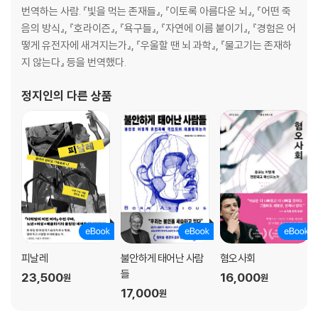
번역하는 사람. 『빛을 먹는 존재들』, 『이토록 아름다운 뇌』, 『어떤 죽
음의 방식』, 『호라이즌』, 『욕구들』, 『자연에 이름 붙이기』, 『경험은 어
떻게 유전자에 새겨지는가』, 『우울할 땐 뇌 과학』, 『물고기는 존재하
지 않는다』 등을 번역했다.
정지인
의 다른 상품
피날레
불안하게 태어난 사람
혐오사회
들
23,500
16,000
원
원
17,000
원