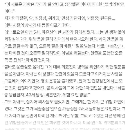
“이 새로운 과학은 우리가 잘 안다고 생각했던 이야기에 대한 뜻밖의 반전
이다.”
자가면역질환, 암, 심장병, 위궤양, 만성 기관지염, 뇌졸중, 편두통…
어린 시절의 상처가 내 몸을 아프게 한다.
어느 토요일 아침 5시, 마흔셋의 한 남자가 잠에서 깼다. 그는 별 생각 없이
화장실에 가기 위해 몸을 굴려 침대에서 빠져나오려 한다. 하지만 몸을 옆
으로 굴릴 수가 없고, 오른쪽 팔은 마비된 느낌을 받는다. 바로 그 순간, 그
는 마비된 것이 오른쪽 팔다리만이 아님을 깨닫는다. 얼굴을 포함한 오른
쪽 몸 전체가 마비된 것이다.
곧바로 응급실로 옮겨진 그에 대해 의료진이 병력을 확인하기 위한 질문들
을 쏟아낸다. 아내는 이 상황과 관련이 있을지 모른다고 여겨지는 사항을
그들에게 이야기한다. 평소 운동을 즐겨했고, 얼마 전 건강검진에서는 모
든 것이 괜찮다고 했어요. 곧 의사들이 그에 대한 1차 판단을 내린다. “뇌졸
중 응급환자. 43세 남성, 비흡연자, 위험 요인 없음.”
그도 아내도, 심지어 의사들도 몰랐지만, 그에게는 한 가지 큰 위험 요인이
있다. 그것은 그가 뇌졸중을 일으킬 가능성을 2배나 높여놓은 요인이다. 그
가 자다가 몸 절반이 마비된 채로 깨어날 위험, 그리고 수많은 다른 병에 걸
릴 위험을 증가시킨 요인은 희귀한 것이 아니다. 미국 인구의 약 3분의 2가
노출되어 있는 흔한 요인, 바로 아동기에 겪은 부정적 경험이다.(16~17