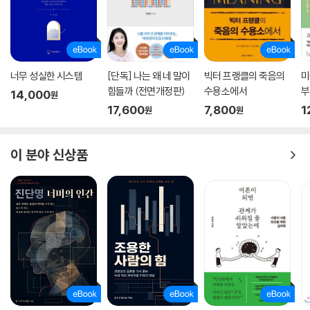
작해 우리는 계속 다음 단계로 나아갈 수 있다. 그 정보를 해석해 더욱 효율
다수의 스트레스 요인들에 더 자주, 더 강렬하게 반응한다고 밝힌다. 그리
적인 교육 커리큘럼을 만들고, 유독성 스트레스의 생체지표를 식별할 수
고 우리 몸이 스트레스에 어떻게 반응하는지 신경계, 호르몬계, 면역계를
있는 혈액검사를 개발하고, 거기서 다시 더 광범위한 해결책들과 혁신으로
기반으로 상세히 설명한다.
이어나가며 유독성 스트레스의 해악을 조금 조금씩, 이어 성큼성큼 줄여나
가는 것이다.
너무 성실한 시스템
[단독] 나는 왜 네 말이
빅터 프랭클의 죽음의
미
아동기 부정적 경험이 우리의 몸에 미치는 직접적인 영향들
힘들까 (전면개정판)
수용소에서
부
14,000
--- p.394
원
17,600
7,800
1
원
원
1. 신경계 - 생존을 위해 효율적으로 정보를 처리하는 최전선
뇌 부위 가운데 편도체와 전전두피질, 해마, 그리고 청반에 있는 노르아드
이 분야 신상품
레날린 핵은 스트레스 반응의 최전선에 있다. 그렇기에 정상에서 심하게,
그것도 오랜 기간 벗어난 스트레스 반응에 가장 큰 피해를 입으며, 그 결과
각자 일하는 방식 또한 근본적으로 달라진다. 저자는 특히 아동기의 부정
적 경험이 장기적 문제를 초래하는 방식을 이해하는 데 복측피개영역ven
tral tegmental area, VTA을 주목한다. 이는 쾌락과 보상 중추로, 행동
과 중독에 영향을 미친다.
“몸의 스트레스 반응 체계가 계속해서 과부하에 걸리면 도파민 수용체의
감도가 엉망이 된다. 전과 똑같은 정도의 쾌감을 느끼려 해도 갈수록 점점