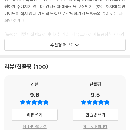
가 자다가 몸 절반이 마비된 채로 깨어날 위험, 그리고 수많은 다른 병에 걸
평하게 주어지지 않는다. 건강권과 학습권을 보장받지 못하는 처지에 놓인
펠리티는 학대와 비만의 잠정적 관계를 더욱 명확히 알아내기 위해 비만
릴 위험을 증가시킨 요인은 희귀한 것이 아니다. 미국 인구의 약 3분의 2가
아이들이 적지 않다. 개인의 노력으로 감당하기엔 불평등의 골이 깊은 사
프로그램의 일반 점검과 환자 면담에서 아동기의 성적 학대 경험에 대해
노출되어 있는 흔한 요인, 바로 아동기에 겪은 부정적 경험이다.(16~17
회인 것이다.
묻기 시작했다. 결과는 충격적이었다. 두 명 중 한 명이 그런 과거를 인정했
쪽)
다. 처음에 펠리티는 이것이 사실일 리 없다고 생각했다. 만약 사실이라면
『불행은 어떻게 질병으로 이어지는가』는 제목 그대로 이 불공정한 시대의
의대에서 그 관계에 대해 당연히 배웠을 테니까 말이다. 그러나 총 186명
트라우마가 정신 건강에 영향을 미치는 것은 많은 사람이 인지하고 있다.
핵심 모순을 관통한다. 저자는 저소득층 유색인들의 동네에서 일하면서 압
의 환자와 이야기를 나눠 본 후 그는 확신했다. 혹시라도 자신의 환자 집단
추천평 더보기
게다가 우리는 보통 질병의 원인을 ‘담배를 많이 피워서’, ‘술을 많이 먹어
도적 트라우마와 스트레스에 처한 아이들을 목도한다. 아동기의 불행과 손
이나 질문 방식에 특이한 점이 있어서 그러한 결과가 나온 것은 아닌지 분
서’, ‘짜고 기름진 음식을 많이 먹어서’, ‘운동을 안 해서’라는 식으로 개인의
상된 건강 사이에 ‘생물학적 연관성’이 실재할지도 모른다는 뚜렷한 직감
명히 확인하기 위해, 그는 동료 다섯 명과 함께 다른 비만 환자 100명을 대
나쁜 생활습관에서 찾는다. 하지만 지난 20년간 생물학, 면역학, 임상의
을 따라가며 그것을 “호르몬과 세포 수준에서” 과학적으로 검증하는 작업
상으로 학대 당한 경험을 조사했다. 거기서도 같은 결과가 나왔을 때, 펠리
리뷰/한줄평
100
학, 사회역학 등의 과학 분야에서 이루어진 연구들은 전혀 다른 결과를 내
을 완수해낸다.
티는 자신들이 엄청난 무언가를 밝혀냈음을 알았다.
놓는다. 어린 시절에 겪은 극심하고 반복적인 스트레스가 자가면역질환,
--- p.83~84
비만, 심장병, 기대수명 단축 등 신체 건강에 커다란 영향을 미친다는 것이
이 책은 심리학자가 아닌 소아과의사가 썼다는 점에서 의미가 크다. 지역
리뷰
한줄평
다.
과 인종, 소득수준과 상관없이 사노라면 역경과 질병을 피할 수 없다. 그 엄
펠리티와 안다는 건강검진과 설문에서 얻은 데이터를 가지고 건강에 위험
9.6
9.5
연한 고통의 실체를 통계와 상식으로 넘기지 않고 “절망할 수 있는 전문
한 행동들과 건강 상태가 ACE 지수와 상관관계를 보인다는 사실을 밝혀
소아과의사이자 공중보건 전문가인 네이딘 버크 해리스Nadin Burk Harr
가”가 세상의 불행을 줄여나가는 데 기여할 수 있음을 보여준다. 청소부와
냈다. 첫째, 그들은 아동기의 부정적 경험이 놀랍도록 흔하다는 사실을 깨
is는 2007년 샌프란시스코의 가난한 동네인 베이뷰 헌터스 포인트에 진
판사의 삶의 질이 서로 다른 것을 당연시하는 게 아니라, 어떤 직업을 가졌
달았다. 전체 인구 가운데 67퍼센트가 최소한 한 가지 ACE 범주에 해당했
리뷰 쓰기
한줄평 쓰기
료소를 열었다. 그리고 그곳에서 심상치 않은 증상을 안고 진료실을 찾아
든 최소한의 삶의 질이 확보되지 않는 것에 문제를 제기하고 개선하려는
고, 네 가지 이상인 사람이 12.6퍼센트였다. 둘째, 그들은 아동기의 부정적
오는 수많은 어린 환자를 만났다. 도무지 몸무게가 늘지 않아 심각한 성장
사람이 많아지는 게 더 좋은 사회일 것이다.
경험과 나쁜 건강 상태 사이에 용량-반응 관계dose-response relatio
혜택 및 유의사항
혜택 및 유의사항
부진을 겪는 아이부터 아빠가 벽을 내리칠 때마다 천식 증상이 심해지는