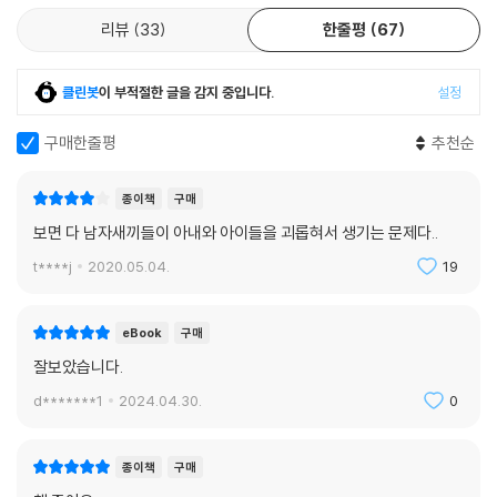
비율이 2배 이상이었다.”
난다는 뜻이다. 네 가지 이상을 경험한 사람은 그런 경험이 없는 사람에 비
리뷰
33
한줄평
67
--- p.150
해 심장병과 암에 걸릴 가능성이 2배 컸고 만성폐쇄성폐질환에 걸릴 가능
성은 3.5배 컸다.(88쪽)
미니의 연구는 어미 쥐가 새끼 쥐를 충분히 핥아주지 않으면 새끼 쥐에게
클린봇
이 부적절한 글을 감지 중입니다.
설정
부정적 영향을 미칠 수 있다는 사실에 더해, 더 많이 핥아주는 것이 어떻게
이 논문은 해리스가 의학 공부를 하면서 한 번도 들어보지 못했던 아동기
구매한줄평
추천순
도움이 되는지도 보여주었다. 환경은 우리가 고칠 수 있는 요소이므로 이
트라우마와 신체 건강의 연관성을 객관적으로 입증한 것이었다. 이에 해리
는 ‘적게 핥아주는’ 엄마에게 태어난 사람 아기에게도 많은 희망이 남아 있
스는 그동안 품고 있던 모든 의문이 한 번에 해결된 것 같은 느낌을 받았다.
다는 뜻이었다. 그 아이는 하자가 있는 존재도, 결함이 생긴 존재도 아니다.
종이책
구매
최선의 치료 방법을 동원했지만 아이들의 건강은 제자리걸음이었고, 불행
생물학은 아이가 이른 시기에 안전하고 안정적이고 따뜻한 보살핌을 받는
보면 다 남자새끼들이 아내와 아이들을 괴롭혀서 생기는 문제다..
과 건강 문제의 관계를 점점 뚜렷이 목격하고도 어떻게 해결해야 할지 몰
다면 성인기의 건강한 스트레스 반응 체계가 발달될 수 있다고 말한다
라 발만 구르는 시간을 보내고 있었던 그에게 ACE 연구 논문은 새로운 길
t****j
2020.05.04.
19
--- p.170
을 열어주었다. 그리고 이후 해리스의 삶은 더 큰 바다를 향해 급물살을 탄
다. 바로 자신을 찾아오는 어린 환자들을 돕고 그들이 겪을 미래의 고통에
페닐케톤뇨증이 있는 아기들이 유전질환의 외적인 징후를 갖고 태어나는
eBook
구매
서 벗어날 실질적인 방법을 찾기로 결심한 것이다.
것이 아니듯, 우리 진료소에 오는 아이들도 ‘나는 유독성 스트레스에 시달
잘보았습니다.
리고 있어요’라고 쓰인 명찰을 달고 오지 않는다. 바로 그렇기 때문에 그냥
지속적이고 반복적인 스트레스가 신경계, 면역계, 호르몬계에 영향을 미
d*******1
2024.04.30.
0
선별검사가 아닌 보편적 선별검사여야 한다. 나는 거스리가 세상에 알린
친다
교훈을 늘 상기한다. 예방할 수 있는 간단한 방법이 있는데도 아이들이 신
뇌 과학, 신경과학, 면역학, 임상의학 등 최신 과학을 통해 밝힌 질병과 불
경 손상 증상이 생긴 뒤 찾아올 때까지 기다려서는 안 된다.
종이책
구매
행의 관계
--- p.262