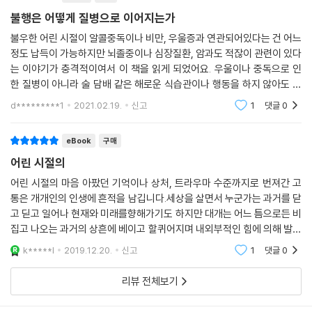
는 위험한 행동 또한 더 많이 하게 만들 수 있다. ACE 연구는 아동기의 부
몸으로 전해지고 있었다. 이에 해리스는 아동기의 불행과 손상된 건강 사
불행은 어떻게 질병으로 이어지는가
정적 경험에 노출된 정도와 복측피개영역을 활성화하는 많은 활동 및 물질
이에 생물학적 연관성이 존재할지도 모른다는 가능성을 염두하며 디에고
사용 사이에 용량-반응 관계가 있음을 보여주었다. ACE 지수가 4점 이상
불우한 어린 시절이 알콜중독이나 비만, 우울증과 연관되어있다는 건 어느
의 성장 정지 문제를 살펴보던 중 한 논문을 만났다.
인 사람은 0점인 사람에 비해 흡연 가능성이 2.5배, 알코올의존 가능성이
정도 납득이 가능하지만 뇌졸중이나 심장질환, 암과도 적잖이 관련이 있다
는 이야기가 충격적이여서 이 책을 읽게 되었어요. 우울이나 중독으로 인
5.5배, 정맥 주입 마약을 사용할 가능성은 10배다. 따라서 어린 사람들이
1998년 [미국 예방의학 저널American Journal of Preventative Me
한 질병이 아니라 술 담배 같은 해로운 식습관이나 행동을 하지 않아도 신
담배나 술처럼 해로운 도파민 자극제에 의존하는 것을 방지하고 싶다면,
dicine]에 내과의사 빈센트 펠리티Vincent Felitt와 역학자 로버트 안다
체적인 질병으로 발현한다니. 읽으면서 스스로 본연의 성정이라고 여겼던
삶의 초기에 역경을 겪는 일이 뇌의 도파민 기능에 어떤 영향을 미치는지
d*********1
2021.02.19.
신고
1
댓글
0
Robert Anda가 연구한 [아동 학대 및 가정 기능장애와 성인기 주요 사망
끊기없음이나
반드시 이해해야 한다.
원인들과의 관계: 부정적 아동기 경험 연구Relationship of Childhood
--- p.143
eBook
구매
Abuse and Household Dysfunction to Many of the Leading Ca
uses of Death in Adults: the Adverse Childhood Experiences
어린 시절의
ACE 연구가 처음 발표된 후 수년 동안 과학자들은 아동기의 부정적 경험
(ACE) Study](이하 ACE 연구)라는 논문이 발표되었다. 이 논문은 성인
어린 시절의 마음 아팠던 기억이나 상처, 트라우마 수준까지로 번져간 고
과 자가면역질환의 관계를 면밀히 검토해왔다. 연구 결과들을 보면 아동기
1만 7421명을 대상으로 그들의 건강 상태를 체크하고 수차례의 면접 조사
통은 개개인의 인생에 흔적을 남깁니다.세상을 살면서 누군가는 과거를 닫
의 스트레스가 아동과 성인 모두의 자가면역질환과 강력한 상관관계가 있
를 통해 아동기의 불행이 주는 고강도 스트레스와 나쁜 건강 사이에 관계
고 딛고 일어나 현재와 미래를향해가기도 하지만 대개는 어느 틈으로든 비
음을 알 수 있다. 공중보건학자 샨타 듀브Shanta Dube는 펠리티 박사와
가 있음을 밝혀낸 최초의 연구다.(75쪽) 논문이 제시하는 구체적인 사실
집고 나오는 과거의 상흔에 베이고 할퀴어지며 내외부적인 힘에 의해 발이
안다 박사와 협력해 1만 5000여 명의 ACE 연구 참가자들의 데이터를 분
은 다음과 같다. 첫째, 아동기의 부정적 경험이 놀랍도록 흔하다는 것이다.
잡히게 되죠.불행은 어떻게 질병으로 이어지는가는 그 과정뿐만 아니라 저
k*****l
2019.12.20.
신고
1
댓글
0
석했다. 그들의 ACE 지수와 그들이 류머티즘 관절염, 낭창, 제1형 당뇨병,
자의 경험에 의
전체 인구 가운데 67퍼센트가 최소한 한 가지 부정적 경험을 했고, 네 가
셀리악병(만성 소화 장애증), 특발성 폐섬유증 같은 자가면역질환으로 입
지 이상인 사람이 12.6퍼센트였다. 둘째, 아동기의 부정적 경험과 나쁜 건
리뷰 전체보기
원한 빈도를 검토한 것이다. 듀브가 발견한 사실은 충격적이었다. ACE 지
강 상태 사이에 용량-반응 관계dose-response relationship가 있다
수가 2점 이상인 사람은 0점인 사람에 비해 자가면역질환으로 입원하는
는 점이다. 즉, 부정적 경험을 많이 했을수록 건강에 대한 위험도 크게 나타