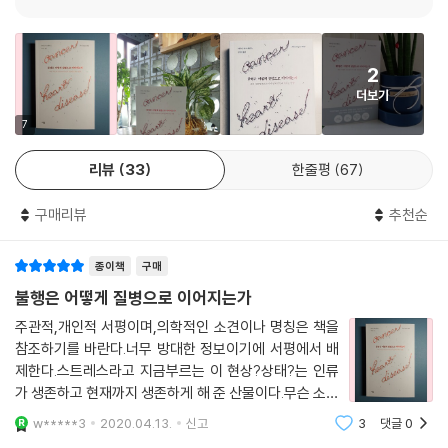
nship가 있음을 발견했다. 이는 ACE 지수가 높을수록 건강에 대한 위험
- 은유 (『알지 못하는 아이의 죽음』 저자)
아이까지, 해리스는 학대, 무시, 방임, 부모의 알코올 및 약물 중독, 정신 질
도 크다는 뜻이다. 예컨대 ACE 범주 네 가지 이상에 해당하는 사람은 ACE
환, 이혼으로 아이들이 받은 정신적 상처가 몸에 극렬한 질병으로 나타나
지수가 0점인 사람에 비해 심장병과 암에 걸릴 가능성이 2배 컸고 만성폐
는 것을 생생하게 목격했다.
2
쇄성폐질환에 걸릴 가능성은 3.5배 컸다.
더보기
--- p.88
일반적인 치료법으로는 쉽게 건강을 회복하지 못하는 아이들을 만나서면
7
서 해리스는 아동기에 겪은 부정적인 경험이 정신 건강뿐만 아니라 면역계
최초의 ACE 연구에 참여한 사람들 중 70퍼센트가 코카서스인종, 즉 백인
와 뇌 발달에 심각한 영향을 미쳐 신체 건강에 까지 영향을 끼치는 것이 아
리뷰
33
한줄평
67
이었고, 70퍼센트가 대학 교육을 받았다. 게다가 참가자들은 카이저 의료
닌가하는 강한 의문을 품는다. 『불행은 어떻게 질병으로 이어지는가(원제
센터 환자들이니 훌륭한 의료 서비스를 누리고 있었다. 후속 ACE 연구들
: The Deepest Well, 심심 刊)』는 의사이자 공중보건 전문가인 저자가
구매리뷰
추천순
도 최초의 연구 결과가 옳았음을 계속해서 입증했다. ACE 연구로 촉발된
지난 10년간 도무지 이해하기 힘들었던 신체 건강과 정신적 고통을 둘러
다른 여러 연구들도 아동기의 부정적 경험이 소득이나 인종, 의료 접근성
싼 의문들을 해결하기 위해 최신 과학 연구에 근거해 실질적인 증거를 찾
종이책
구매
과 무관하게 그 자체만으로 미국(과 전 세계)의 가장 흔하고 심각한 질병
고 아동기의 부정적 경험이 주는 영향을 줄일 수 있는 방법을 임상에서 확
불행은 어떻게 질병으로 이어지는가
다수의 위험 요인이라는 사실을 명백히 밝혀냈다.
인한 과정을 담은 책이다. 해리스는 진료 현장의 경험과 지식을 바탕으로
--- p.90
주관적,개인적 서평이며,의학적인 소견이나 명칭은 책을
왜 아동기 트라우마 문제가 일어나는 것인지, 어린 시절 스트레스에 노출
참조하기를 바란다.너무 방대한 정보이기에 서평에서 배
된 경험이 왜 중년기나 은퇴기에 건강 문제로 나타나는 것인지, 이에 대한
제한다.스트레스라고 지금부르는 이 현상?상태?는 인류
디에고가 유독성 스트레스 반응을 겪고 있다는 점에는 의심의 여지가 없었
효과적인 치료법은 있는지, 우리와 우리 아이들의 건강을 지키기 위해서는
가 생존하고 현재까지 생존하게 해 준 산물이다.무슨 소리
다. 아이가 네 살 때 당한 성적 학대도 그렇고, 그밖에도 디에고의 가족은
어떻게 해야 할지에 대한 물음들에 차근히 답한다.
냐고?묻는다면...예를 들어 숲속에서 곰을 만났다고 과정
아이의 스트레스 반응 체계에 과도한 부담을 가하는 여러 곤란을 겪어왔기
w*****3
2020.04.13.
신고
3
댓글
0
하면 몸은 스트레스 반응 체계를 순서대로 시행한다. 투
때문이다. 아빠에게는 명백한 음주 문제가 있었고, 엄마는 우울증을 앓고