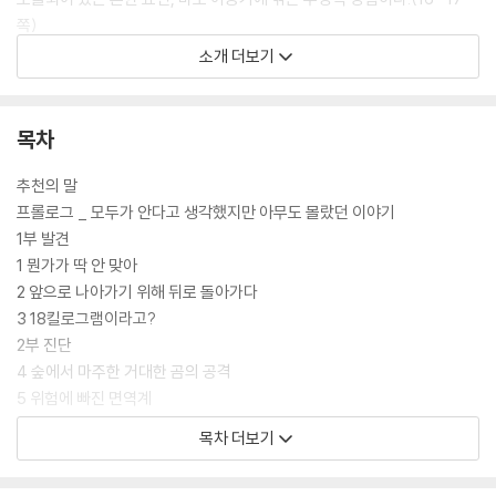
쪽)
트라우마가 정신 건강에 영향을 미치는 것은 많은 사람이 인지하고 있다.
소개 더보기
게다가 우리는 보통 질병의 원인을 ‘담배를 많이 피워서’, ‘술을 많이 먹어
서’, ‘짜고 기름진 음식을 많이 먹어서’, ‘운동을 안 해서’라는 식으로 개인의
나쁜 생활습관에서 찾는다. 하지만 지난 20년간 생물학, 면역학, 임상의
목차
학, 사회역학 등의 과학 분야에서 이루어진 연구들은 전혀 다른 결과를 내
놓는다. 어린 시절에 겪은 극심하고 반복적인 스트레스가 자가면역질환,
추천의 말
비만, 심장병, 기대수명 단축 등 신체 건강에 커다란 영향을 미친다는 것이
프롤로그 _ 모두가 안다고 생각했지만 아무도 몰랐던 이야기
다.
1부 발견
소아과의사이자 공중보건 전문가인 네이딘 버크 해리스Nadin Burk Harr
1 뭔가가 딱 안 맞아
is는 2007년 샌프란시스코의 가난한 동네인 베이뷰 헌터스 포인트에 진
2 앞으로 나아가기 위해 뒤로 돌아가다
료소를 열었다. 그리고 그곳에서 심상치 않은 증상을 안고 진료실을 찾아
3 18킬로그램이라고?
오는 수많은 어린 환자를 만났다. 도무지 몸무게가 늘지 않아 심각한 성장
2부 진단
부진을 겪는 아이부터 아빠가 벽을 내리칠 때마다 천식 증상이 심해지는
4 숲에서 마주한 거대한 곰의 공격
아이까지, 해리스는 학대, 무시, 방임, 부모의 알코올 및 약물 중독, 정신 질
5 위험에 빠진 면역계
환, 이혼으로 아이들이 받은 정신적 상처가 몸에 극렬한 질병으로 나타나
6 새끼를 핥지 않는 어미 쥐
목차 더보기
는 것을 생생하게 목격했다.
3부 처방
일반적인 치료법으로는 쉽게 건강을 회복하지 못하는 아이들을 만나서면
7 ACE에서 벗어나라