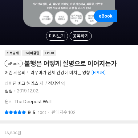
미리보기
공유하기
소득공제
크레마클럽
EPUB
불행은 어떻게 질병으로 이어지는가
eBook
어린 시절의 트라우마가 신체 건강에 미치는 영향
EPUB
네이딘 버크 해리스
저
정지인
역
심심
2019.12.02.
원서
The Deepest Well
9.5
판매지수
102
100
16,830
원