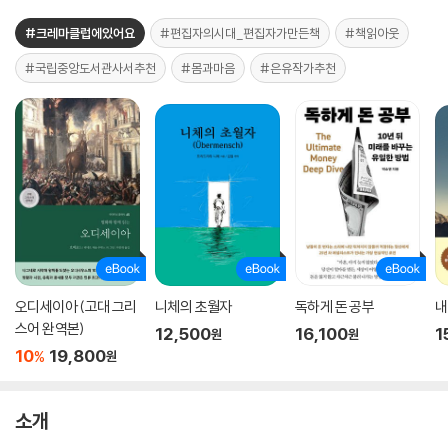
#크레마클럽에있어요
#편집자의시대_편집자가만든책
#책읽아웃
#국립중앙도서관사서추천
#몸과마음
#은유작가추천
오디세이아 (고대 그리
니체의 초월자
독하게 돈 공부
내
스어 완역본)
12,500
16,100
1
원
원
10
19,800
%
원
소개