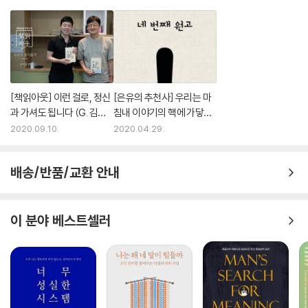
그러니 이제 우리는 서로를 이전과는 다른 관점에서 볼 수 있다. 똑같은 생
돕는 호르몬)을 쏟아 붓는 상황이 벌어지는 것이다.(116쪽) 그래서 아이가
리 반응을 촉발한 서로 다른 경험을 가진 사람들로 볼 수 있다는 말이다. 거
유독성 스트레스, 즉 신체 및 정서 학대, 방임, 양육자의 약물남용 또는 정
기서 비난과 수치심은 빼버리고, 다른 모든 건강 문제를 해결하는 것과 똑
신질환, 폭력, 심각한 경제적 곤란 등으로 인한 강력하고 빈번하며 오래 지
같은 방식으로, 예컨대 독감이나 지카 바이러스처럼 대상을 가리지 않는
속되는 부정적 경험을 하는 것은 위험하다. 여기에 더해 유독성 스트레스
무차별적인 공중보건의 위기라는 관점에서 이 문제에 대처할 수 있는 것이
에 노출된 아이가 적절한 시기에 성인의 알맞은 지원을 받지 못하면 그 영
다.
향은 더욱 심각해진다.(118쪽) 디에고 역시 유독성 스트레스 반응을 겪고
[책읽아웃] 이런 걸로, 정신
[은유의 추천사] 우리는 마
--- p.324
있었고 가족 모두 각자의 문제로 디에고의 스트레스를 완화해줄 능력이 없
과 가셔도 됩니다 (G. 김지
침내 이야기의 핵에 가닿는
었다. 디에고가 겪은 증상의 조합은 스트레스 반응 체계가 적절한 지원 없
용 정신의학과 전문의)
다
2020.09.10.
2020.04.29.
유독성 스트레스는 소아암에 비하면 그 치료가 아직 초기 단계에 있다. 우
이 장기간 활성화될 때 일어나는 것이었다.
리는 이제 막 이 문제에 대응하기 시작한 참이다. 아동기 역경이라는 전 지
구적 위기가 한 권의 책이라면 지금은 2장쯤에 와 있다고나 할까. 그리고
배송/반품/교환 안내
“아이들은 반복적인 스트레스 반응에 특히 민감하다. 고강도의 역경은 뇌
여러 측면에서 볼 때 이 책은 그 1장의 이야기, 즉 아동기 역경의 생물학적
의 구조와 기능만이 아니라 아직 발달 중인 면역계와 호르몬계에도 영향을
메커니즘의 발견에 관한 이야기라 할 수 있다. 아직 그 대응법을 완벽하게
미치며, 심지어 DNA를 읽고 전사 방식에도 영향을 준다. 일단 스트레스 반
갖추지는 못했으나, 우리는 목표를 향해 계속 노력하는 중이다.
이 분야 베스트셀러
응 체계가 조절 장애 패턴으로 배선되고 나면 그 생물학적 영향은 점점 퍼
--- p.388
져나가 신체 내부 기관들에서 여러 문제를 일으킨다. 신체는 커다랗고 섬
세한 스위스 시계와 같아서 면역계에서 일어나는 일은 심혈관계에서 일어
우리 사회에 산재한 많은 문제의 원인이 아동기의 부정적 경험에 있다는
나는 일에도 깊이 연관된다.”(120쪽)
것을 이해하면, 아이들이 겪는 부정적 경험을 줄이고 보호자들의 완충 능
력을 향상시키려는 노력들이 그 해결책으로서 의미가 있다. 거기서부터 시
해리스는 아동기의 부정적 경험의 수가 많을수록, 스트레스 반응 체계가