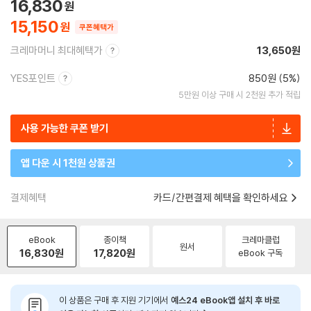
16,830
15,150
쿠폰혜택가
크레마머니 최대혜택가
13,650원
YES포인트
850원 (5%)
5만원 이상 구매 시 2천원 추가 적립
사용 가능한 쿠폰 받기
앱 다운 시 1천원 상품권
결제혜택
카드/간편결제 혜택을 확인하세요
eBook
종이책
크레마클럽
원서
16,830
원
17,820
원
eBook 구독
이 상품은 구매 후 지원 기기에서
예스24 eBook앱 설치 후 바로