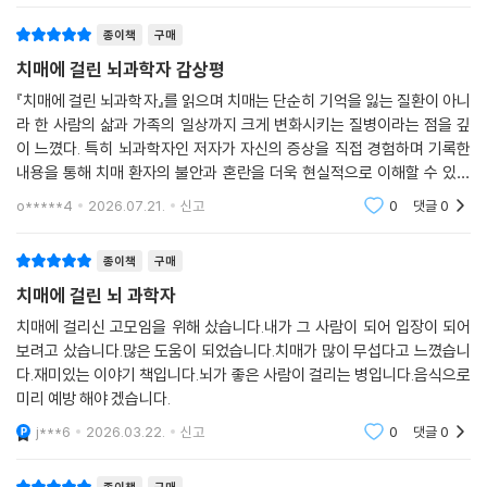
종이책
구매
치매에 걸린 뇌과학자 감상평
『치매에 걸린 뇌과학자』를 읽으며 치매는 단순히 기억을 잃는 질환이 아니
라 한 사람의 삶과 가족의 일상까지 크게 변화시키는 질병이라는 점을 깊
이 느꼈다. 특히 뇌과학자인 저자가 자신의 증상을 직접 경험하며 기록한
내용을 통해 치매 환자의 불안과 혼란을 더욱 현실적으로 이해할 수 있었
다. 또한 치매 환자를 단순히 도움을 받아야 하는 대상으로만 볼 것이 아니
o*****4
2026.07.21.
신고
0
댓글
0
라, 존엄성과
종이책
구매
치매에 걸린 뇌 과학자
치매에 걸리신 고모임을 위해 샀습니다.내가 그 사람이 되어 입장이 되어
보려고 샀습니다.많은 도움이 되었습니다.치매가 많이 무섭다고 느꼈습니
다.재미있는 이야기 책입니다.뇌가 좋은 사람이 걸리는 병입니다.음식으로
미리 예방 해야 겠습니다.
j***6
2026.03.22.
신고
0
댓글
0