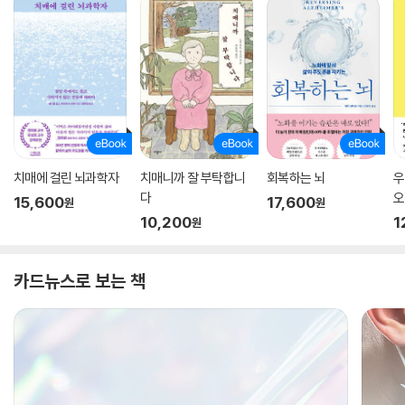
치매에 걸린 뇌과학자
치매니까 잘 부탁합니
회복하는 뇌
우
다
오
15,600
17,600
원
원
10,200
1
원
카드뉴스로 보는 책