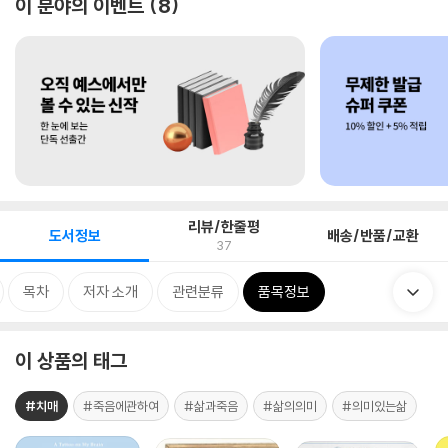
이 분야의 이벤트
8
리뷰/한줄평
도서정보
배송/반품/교환
37
목차
저자 소개
관련분류
품목정보
이 상품의 태그
#치매
#죽음에관하여
#삶과죽음
#삶의의미
#의미있는삶