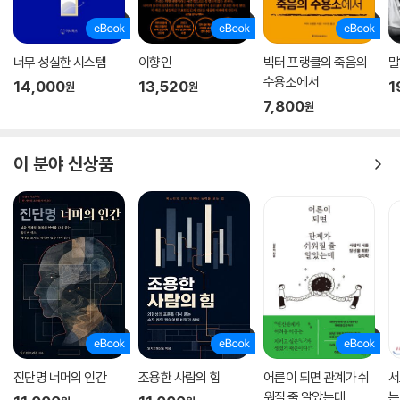
너무 성실한 시스템
이향인
빅터 프랭클의 죽음의
말
수용소에서
14,000
13,520
1
원
원
7,800
원
이 분야 신상품
진단명 너머의 인간
조용한 사람의 힘
어른이 되면 관계가 쉬
서
워질 줄 알았는데
는