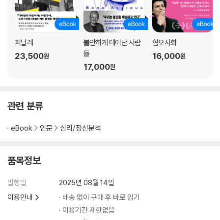
피날레
불안하게 태어난 사람
혐오사회
들
23,500
16,000
원
원
17,000
원
관련 분류
eBook
인문
심리/정신분석
품목정보
발행일
2025년 08월 14일
이용안내
배송 없이 구매 후 바로 읽기
이용기간 제한없음