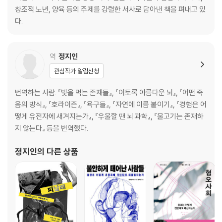
창조적 노년, 양육 등의 주제를 강렬한 서사로 담아낸 책을 펴내고 있
다.
역
정지인
관심작가 알림신청
번역하는 사람. 『빛을 먹는 존재들』, 『이토록 아름다운 뇌』, 『어떤 죽
음의 방식』, 『호라이즌』, 『욕구들』, 『자연에 이름 붙이기』, 『경험은 어
떻게 유전자에 새겨지는가』, 『우울할 땐 뇌 과학』, 『물고기는 존재하
지 않는다』 등을 번역했다.
정지인
의 다른 상품