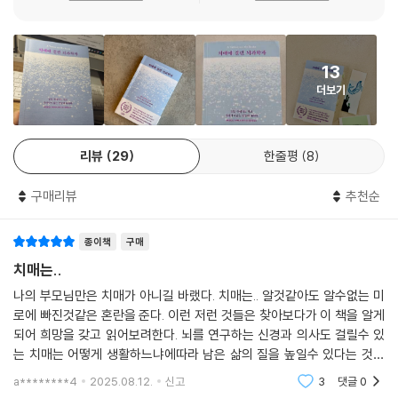
13
더보기
리뷰
29
한줄평
8
구매리뷰
추천순
종이책
구매
치매는..
나의 부모님만은 치매가 아니길 바랬다. 치매는.. 알것같아도 알수없는 미
로에 빠진것같은 혼란을 준다. 이런 저런 것들은 찾아보다가 이 책을 알게
되어 희망을 갖고 읽어보려한다. 뇌를 연구하는 신경과 의사도 걸릴수 있
는 치매는 어떻게 생활하느냐에따라 남은 삶의 질을 높일수 있다는 것에
희망을 엿보게한다. 부모님의 남은 삶도 나의 남은 삶도 무탈하기를..
a********4
2025.08.12.
신고
3
댓글
0