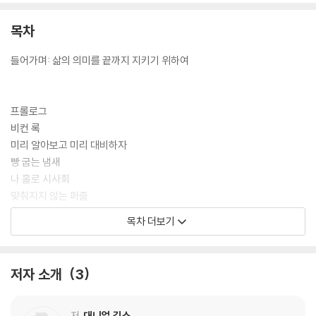
목차
들어가며: 삶의 의미를 끝까지 지키기 위하여
프롤로그
비컨 록
미리 알아보고 미리 대비하자
빵 굽는 냄새
나 홀로 시사회
맞춰지지 않는 퍼즐
잠긴 상자와 가계도
목차 더보기
기억의 척도
아무튼 범고래
나의 뇌, 나 자신
저자 소개
3
감춰진 뇌가 드러나다
인지예비능과 회복력: 저축해둔 뇌세포
실험하는 삶
저
대니얼 깁스