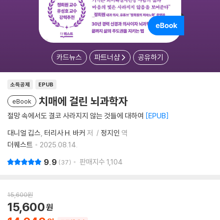
카드뉴스
파트너샵
공유하기
소득공제
EPUB
치매에 걸린 뇌과학자
eBook
절망 속에서도 결코 사라지지 않는 것들에 대하여
EPUB
대니얼 깁스
터리사 H. 바커
저
정지인
역
더퀘스트
2025.08.14.
9.9
판매지수
1,104
37
15,600
원
15,600