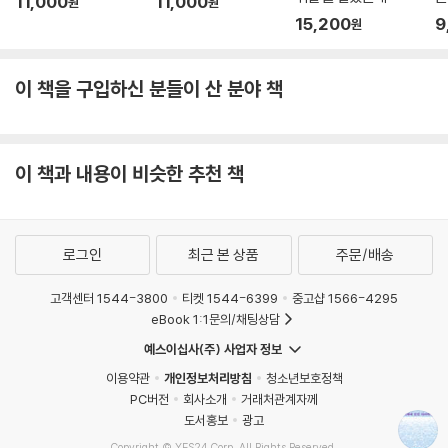
11,000
11,000
원
원
15,200
9
원
이 책을 구입하신 분들이 산 분야 책
이 책과 내용이 비슷한 추천 책
로그인
최근 본 상품
주문/배송
고객센터 1544-3800
티켓 1544-6399
중고샵 1566-4295
eBook 1:1문의/채팅상담
예스이십사(주) 사업자 정보
이용약관
개인정보처리방침
청소년보호정책
PC버전
회사소개
거래처관계자께
도서홍보
광고
Copyright © YES24 Corp. All Rights Reserved.