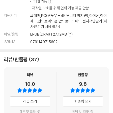
TTS 가능
저작권 보호를 위해 인쇄 기능 제공 안함
지원기기
크레마,PC(윈도우 - 4K 모니터 미지원),아이폰,아이
패드,안드로이드폰,안드로이드패드,전자책단말기(저
사양 기기 사용 불가)
파일/용량
EPUB(DRM) | 27.12MB
ISBN13
9791140715602
리뷰/한줄평
37
리뷰
한줄평
10.0
9.8
리뷰 쓰기
한줄평 쓰기
혜택 및 유의사항
혜택 및 유의사항