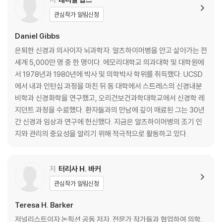
아리아가 오페라 독창곡이라면 좋겠지만
관심작가 알림신청
우리의 모든 선택이 삶을 변화시킨다
마들렌, 음악, 아프리카비둘기
Daniel Gibbs
내려다보지 않으면 무섭지 않다
은퇴한 신경과 의사이자 뇌과학자. 알츠하이머병을 안고 살아가는 전
DNA를 넘어: 가족의 역사를 다시 생각하다
세계 5,000만 명 중 한 명이다. 에모리대학교 의과대학 및 대학원에
5시 뉴스: 은퇴한 신경과 의사 알츠하이머병 투병 중
서 1978년과 1980년에 박사 및 의학박사 학위를 취득했다. UCSD
숲, 나무, 그리고 내가 딛고 선 땅
에서 내과 인턴십 과정을 마친 뒤 동 대학에서 스트레스의 신경내분
알츠하이머병이라 불리는 병의 실체를 다시 생각하다
비학과 신경화학을 연구했고, 오리건보건과학대학교에서 신경학 레
의미 있는 결과
지던트 과정을 수료했다. 환자들과의 만남에 깊이 매료된 그는 30년
에필로그: 글 쓰는 삶
간 신경과 임상과 연구에 헌신했다. 지금은 알츠하이머병의 조기 인
지와 관리의 중요성을 알리기 위해 적극적으로 활동하고 있다.
부록: 마인드 식단의 기초와 임상시험
참고자료 | 주석 | 감사의 말 | 찾아보기
저
터리사 H. 바커
관심작가 알림신청
Teresa H. Barker
저널리스트이자 논픽션 공동 저자. 전문가 작가들과 협업하여 의학,