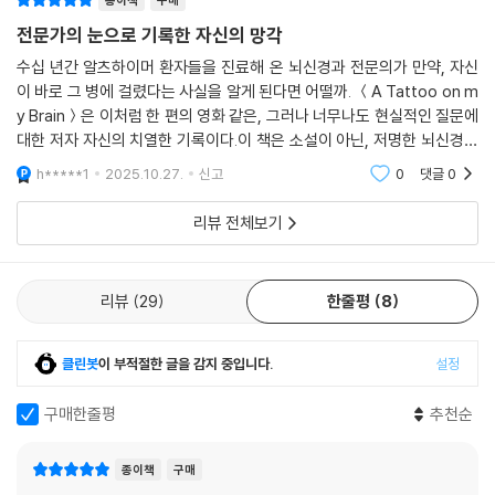
종이책
구매
전문가의 눈으로 기록한 자신의 망각
수십 년간 알츠하이머 환자들을 진료해 온 뇌신경과 전문의가 만약, 자신
이 바로 그 병에 걸렸다는 사실을 알게 된다면 어떨까. ＜A Tattoo on m
y Brain＞은 이처럼 한 편의 영화 같은, 그러나 너무나도 현실적인 질문에
대한 저자 자신의 치열한 기록이다.이 책은 소설이 아닌, 저명한 뇌신경과
의사 '대니얼 깁스'의 회고록이다. 그는 누구보다 알츠하이머에 대해 잘 알
h*****1
2025.10.27.
신고
0
댓글
0
고 있다고 자부
리뷰 전체보기
리뷰
29
한줄평
8
클린봇
이 부적절한 글을 감지 중입니다.
설정
구매한줄평
추천순
종이책
구매