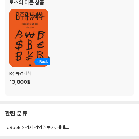
토스
의 다른 상품
심을 담아 『The Money Book: 잘
CHAPTER 3. 투자, 돈이 돈을 벌어주는 날까지
Q22. 위험하다면서, 사람들은 왜 주식 투자를 할까?
Q23. 주식, 하기로 결심했다. 뭐부터 공부해야 할까?
Q24. 이 주식이 오를지 내릴지 어떻게 알 수 있을까?
Q25. 코스피와 코스닥은 뭐가 다를까?
Q26. 왜 삼성 주식 1주가 농심 주식 1주보다 저렴할까?
Q27. 미국 주식에 투자하는 이유는 월까?
Q28. 배당주로 제2의 월급 만들 수 있을까?
B주류경제학
Q29. 이 주식, 지금 싼 걸까 비싼 걸까?
13,800
원
Q30. 세계 최고의 투자자가 투자하는 대로 따라할 방법은 없을까?
Q31. 공매도는 나쁜 걸까?
Q32. 나도 공모주로 ‘따상’ 갈 수 있을까?
Q33. 자산 배분은 어떻게 하는 걸까?
관련 분류
Q34. 투자는 하고 싶지만, 주식은 불안하다. 채권이 대안일까?
Q35. 금 투자 = 골드바 구매?
eBook
경제 경영
투자/재테크
Q36. 최근 주목받은 리셀과 아트테크, 유의점은?