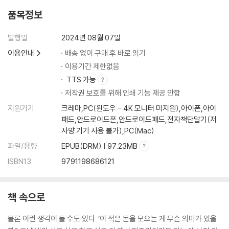
CHAPTER 4. 좋은 대출을 받는 방법
품목정보
Q37. 빚 지는 건 나쁜 일일까?
발행일
2024년 08월 07일
Q38. 대출에도 종류가 있을까?
이용안내
배송 없이 구매 후 바로 읽기
Q39. 성적이 낮아도 학자금대출을 받을 수 있을까?
이용기간 제한없음
Q40. 서울 사는데 지방은행에서 대출받아도 괜찮을까?
TTS 가능
Q41. 신용점수를 자주 조회하면 점수가 떨어질까?
저작권 보호를 위해 인쇄 기능 제공 안함
Q42. 신용대출은 얼마까지 받을 수 있을까?
지원기기
크레마,PC(윈도우 - 4K 모니터 미지원),아이폰,아이
Q43. 10억 원짜리 집을 사고 싶다면, 얼마를 모으고 얼마를 빌려야 할까?
패드,안드로이드폰,안드로이드패드,전자책단말기(저
Q44. 전세자금대출을 받아 다른 곳에 쓸 수 있을까?
사양 기기 사용 불가),PC(Mac)
Q45. 주거래은행이 가장 좋은 조건으로 돈을 빌려줄까?
Q46. 대출 이자를 최대한 적게 내려면 어떻게 해야 할까?
파일/용량
EPUB(DRM) | 97.23MB
Q47. 고정금리와 변동금리, 둘 중 무엇을 선택해야 할까?
ISBN13
9791198686121
Q48. 대출 기간이 길수록 이득일까?
Q49. 신용점수 낮으면 제1금융권에서 대출을 받을 수 없을까?
Q50. 대출이 여러 개일 때 뭐부터 갚아야 할까?
책 속으로
Q51. 다른 은행의 대출 금리가 더 낮다면, 은행을 바꿀 수 있을까?
물론 이런 생각이 들 수도 있다. ‘이 적은 돈을 모으는 게 무슨 의미가 있을
Q52. 마이너스 통장도 대출일까?