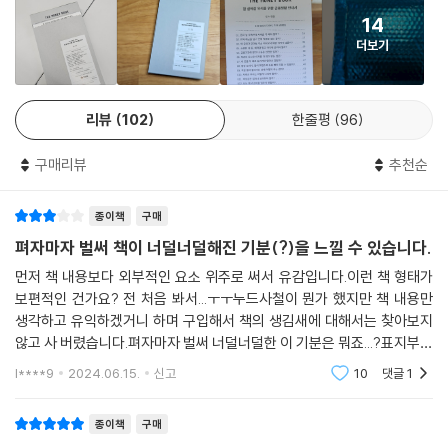
정 어린 질문, “실거주하기 좋은 집은 어떻게 골라야 할까?” 처럼 눈앞의
차 구매 비용인 1,000만 원을 더하면 A씨는 5년간 총 2,800만 원을 사용
Q82. 연말정산 vs 종합소득세 신고, 무슨 차이일까?
14
현실인 질문, “연금, 어디서부터 어떻게 시작해야 할까?” 처럼 인생 설계
한 것으로 계산할 수 있다.
Q83. 소득공제와 세액공제, 어떻게 다를까?
더보기
의 큰 그림에 관한 질문 들에 중요한 점을 콕콕 짚어 답한다.
5년간 차를 잘 타고, 중고로 판매할 때는 감가상각이 적용된다. 1년에 10%
Q84. 신용카드, 체크카드, 현금 증 뭘 제일 많이 써야 할까?
씩 가치가 떨어진다고 계산하면 5년 동안 총 500만 원이 떨어지게 된다.
Q85. 아이에게 주는 돈, 증여세 줄이는 방법은?
“나는 왜 과소비를 멈추지 못할까?”에서는 인지심리학자 김경일이 충동
A씨는 약 500만 원에 차를 되팔았다.
Q86. 헌옷 기부한 것도 세액공제받을 수 있을까?
리뷰
102
한줄평
96
적인 소비 심리에 대해 답하고, “전세 사기 당하지 않으려면 확인할 것
*A씨가 5년간 자동차 구입 및 유지에 소모한 총비용: 2,800만 원?500만
Q87. 세액공제되는 연금, 많이 넣을수록 좋을까?
은?”에서는 부동산 전문가 김윤수가 전세를 알아보는 시점부터 확인해야
원=2,300만 원
구매리뷰
추천순
할 것들과 계약 기간이 끝난 뒤의 안전장치를 알려준다. “지금 자동차를 사
물론 자동차가 주는 여러 가치를 고려하지 않고, 오로지 물건값으로만 봤
CHAPTER 8. 우리는 모두 노인이 된다
도 될까?”에서는 재무 설계사 오상열이 자동차 소유에 따른 이득과 손해
을 때의 계산이다. 차를 살지 말지 고민하는 상황이라면 이 정도 부담을 안
종이책
구매
계산법을 설명하며, “이 주식, 지금 싼 걸까 비싼 걸까?”에서는 펀드매니
고 차를 구매하는 것이 맞는지 신중히 생각해보는 것이 좋다.
Q88. 연금, 어디서부터 어떻게 시작해야 할까?
저 정민규가 기업의 가치를 구체적으로 계산하는 법을 정리했다.
펴자마자 벌써 책이 너덜너덜해진 기분(?)을 느낄 수 있습니다.
--- 「‘Q20. 지금 자동차를 사도 될까?’」 중에서
Q89. 국민연금은 왜 내는 걸까?
먼저 책 내용보다 외부적인 요소 위주로 써서 유감입니다.이런 책 형태가
Q90. 국민연금은 일찍 낼수록 이득일까?
이를 비롯해 똑같은 돈으로 이자를 더 많이 받는 법, 소비를 줄여 평온해지
보편적인 건가요? 전 처음 봐서...ㅜㅜ누드사철이 뭔가 했지만 책 내용만
배당은 장기 투자수익률에 큰 영향을 미친다.예를 들어 현재 주가가 1만 원
Q91. 국민연금은 몇 살부터 받을 수 있을까?
는 법, 사람들이 가장 많이 가입하는 최소한의 보험, 돈을 똑똑하게 빌리고
생각하고 유익하겠거니 하며 구입해서 책의 생김새에 대해서는 찾아보지
인 회사의 배당수익률이 5%라고 가정해보자. 내가 1,000주를 갖고 있다
Q92. 퇴직금 vs 퇴직연금, 뭐가 다를까?
갚는 방법 등 사람들이 가장 많이 묻는 질문 100가지와 그에 관한 답을 한
않고 사 버렸습니다.펴자마자 벌써 너덜너덜한 이 기분은 뭐죠...?표지부터
면 연간 배당금은 50만 원이다. 이 배당금을 받아 다시 이 회사 주식을 50
Q93. 퇴직연금 DB형 vs DC형 무엇을 골라야 할까?
권에 담았다. 그 답을 꼭꼭 씹어 먹는 데 필요한 354개의 경제 용어 뜻풀이
얇은 흰 종이라 뭐가 묻거나 구겨질까봐 고이 모셔야 합니다.그리고 조금
l****9
2024.06.15.
신고
10
댓글
1
주 산다면? 내가 보유한 주식 수는 1,050주가 되고, 이듬해 배당금은 52
Q94. IRP 계좌는 언제, 누가 만드는 걸까?
만 많이 펴면 바
도 함께다.
만 5,000원이 된다. 그렇게 몇 해를 굴리면 복리 효과로 인해 자산을 빠르
Q95. 개인연금, 어떤 걸 골라야 할까? ① 연금저축
종이책
구매
게 늘려갈 수 있다. (중략) 자본주의의 역사가 성숙한 미국에는 매년 꼬박
Q96. 개인연금, 어떤 걸 골라야 할까? ② 연금보험
금융생활의 친절한 안내자가 되어줄 464쪽의 두툼한 『더 머니북』을 곁에