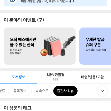
이용 가능한 상품
이며, 배송되지 않습니다.
이 분야의 이벤트
7
리뷰/한줄평
도서정보
배송/반품/교환
198
분류
품목정보
책 속으로
출판사 리뷰
이 상품의 태그