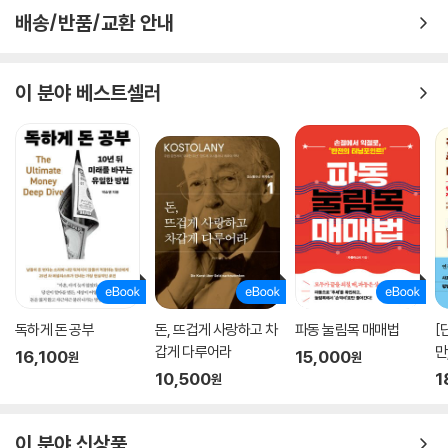
배송/반품/교환 안내
이 분야 베스트셀러
독하게 돈 공부
돈, 뜨겁게 사랑하고 차
파동 눌림목 매매법
[
갑게 다루어라
만
16,100
15,000
원
원
10,500
1
원
이 분야 신상품