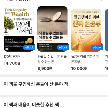
120세 투자법
되돌릴 수 있는 돈 되돌
월급쟁이를 위한 진짜
기
릴 수 없는 돈
돈공부
고
14,700
원
8,900
10,000
1
원
원
이 책을 구입하신 분들이 산 분야 책
이 책과 내용이 비슷한 추천 책