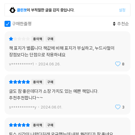
--- 「‘Q57. 전세 사기 당하지 않으려면 확인할 것은?’」 중에서
클린봇
이 부적절한 글을 감지 중입니다.
설정
Q. 김토스 씨에게 다시 아래의 선택지가 주어졌다. 어떤 상품을 고르는 것
구매한줄평
추천순
이 유리할까?
① 보험을 중간에 해지하면 그동안 낸 보험료의 일정 금액을 환급해주는
종이책
구매
상품
책 표지가 별롭니다.책값에 비해 표지가 부실하고, 누드사철이
② 보험을 중간에 해지하면 한 푼도 돌려주지 않는 상품
장점보다는 단점으로 작용하네요
선택지만 보면 1번이 유리해 보이겠지만 2번 상품의 보험료가 20~30%
가까이 저렴하다면 어떨까. 2번과 같은 상품을 무해지환급금형 또는 해약
v**********1
2024.06.26.
8
환급금 미지급형이라고 부른다. 어떤 일이 있어도 보험을 해지하지 않을
수 있다면 월 보험료를 줄이는 2번 상품이 유리할 수 있다. 하지만 급한 일
종이책
구매
이 생겨 해지하게 된다면 지금까지 낸 보험료는 아무 의미가 없게 되는 만
글도 참 좋은데다가 소장 가치도 있는 예쁜 책입니다.
큼 신중한 선택이 필요하다는 것을 잊지 말자.
추천추천합니다~~
--- 「‘Q73. 보험료 적게 내는 방법이 있을까?’」 중에서
s***********y
2024.06.01.
3
연금저축을 하게 되면 세액공제를 받아 연말정산 때 세금을 환급받는다.
연말정산 때 돌려받는 세금은 원금의 13.2~16.5%다. 나중에 연금을 받을
종이책
구매
때는 세금을 3.3~5.5%만 내게 된다. 즉, 수익률은 7.7~13.2%라고 볼 수
토스 신간이 나왔다길래 궁금했는데 내부 퀄리티가 참 좋네요