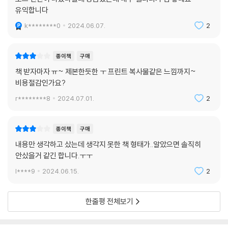
있다. 많은 사람들이 돌려받은 세금을 보너스처럼 생각하곤 한다. 그렇기
유익합니다
때문에 부담 없이 쓰기도 하는데, 이 돈을 다시 연금저축 계좌에 넣으면 높
은 수익률을 자랑하는 투자로도 볼 수 있다.
k********0
2024.06.07.
2
--- 「‘Q95. 개인연금, 어떤 걸 골라야 할까? ① 연금저축'」 중에서
종이책
구매
책 받자마자 ㅠ~ 제본한듯한 ㅜ 프린트 복사물같은 느낌까지~
비용절감인가요?
r********8
2024.07.01.
2
종이책
구매
내용만 생각하고 샀는데 생각지 못한 책 형태가..알았으면 솔직히
안샀을거 같긴 합니다.ㅜㅜ
l****9
2024.06.15.
2
한줄평 전체보기