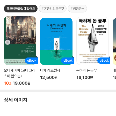
#크레마클럽에있어요
#돈관리의모든것
#금융공부
오디세이아 (고대 그리
니체의 초월자
독하게 돈 공부
내
스어 완역본)
12,500
16,100
1
원
원
10
19,800
%
원
상세 이미지