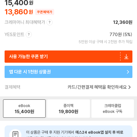
15,400
13,860
쿠폰혜택가
크레마머니 최대혜택가
12,360원
YES포인트
770원 (5%)
5만원 이상 구매 시 2천원 추가 적립
사용 가능한 쿠폰 받기
앱 다운 시 1천원 상품권
결제혜택
카드/간편결제 혜택을 확인하세요
eBook
종이책
크레마클럽
15,400
원
19,800
원
eBook 구독
이 상품은 구매 후 지원 기기에서
예스24 eBook앱 설치 후 바로