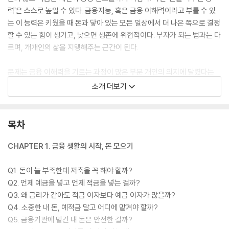
력'은 스스로 높일 수 있다. 금융지능, 혹은 금융 이해력이라고 부를 수 있
는 이 능력은 키웠을 때 돈과 닿아 있는 모든 일상에서 더 나은 쪽으로 결정
할 수 있는 힘이 생기고, 낮으면 생존에 위협적이다. 부자가 되는 법과는 다
르며, 개개인의 삶을 지탱해주는 근간이 된다.
문제는 금융 이해력을 기르는 과정이 많은 부분 개인의 의지에 달렸다는
점이다. 각자 처한 환경과 정보 비대칭 속에서 알음알음 이뤄지다 보니 공
소개 더보기
통적으로 알고 있어야 하는 수준을 가늠하기 어렵다는 것 또한 우리 모두
의 숙제다. 이를 해결하고자 토스는 가장 편리한 금융 서비스인 동시에 생
존에 필수인 ‘돈’에 관해 꼭 필요한 정보를 얻는 곳이 되기 위해 애쓰고 있
목차
다. 이 책은 사용자들에게 자주 받아온 “금융교육은 어디서 받나요?”라는
질문에 토스가 내놓는 답이자, ‘누구나 편리하고 평등하게 금융하는 세상
CHAPTER 1. 금융 생활의 시작, 돈 모으기
만들기’라는 진심을 말하는 시작점이다.
Q1. 돈이 늘 부족한데 저축을 꼭 해야 할까?
Q2. 언제 예금을 넣고 언제 적금을 넣는 걸까?
Q3. 왜 금리가 같아도 적금 이자보다 예금 이자가 많을까?
Q4. 소중한 내 돈, 예적금 말고 어디에 맡겨야 할까?
Q5. 금융기관에 맡긴 내 돈은 안전한 걸까?