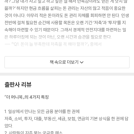
까? 그냥 내가 사고 싶고 하고 싶은 걸 해서 만족감이라도 얻는 게 낫지 않
Q53. 빚을 갚을 수 없는 상황, 어떻게 대처해야 할까?
을까?’ 하지만 현금 흐름을 살피는 돈 관리는 자산의 많고 적음이 중요한
것이 아니다. 아무리 적은 돈이라도 돈 관리 자체를 회피하면 안 된다. 인생
CHAPTER 5. 내 집 마련의 꿈
전반에 걸쳐 필요한 순간에 사용할 목돈은 오랜 기간 ‘저축’과 ‘투자’를 지
속해야 마련할 수 있기 때문이다. 그래서 경제적 안전지대를 마련하는 일
Q54. 실거주하기 좋은 집은 어떻게 골라야 할까?
은 하루아침에 되는 것이 아닌, 오랜 시간과 습관을 필요로 한다.
Q55. 전세 vs 월세, 내 상황에 뭐가 맞을까?
--- 「‘Q1. 돈이 늘 부족한데 저축을 꼭 해야 할까?’」 중에서
Q56. 부동산 중개보수는 언제, 얼마나 내야 할까?
Q57. 전세 사기 당하지 않으려면 확인할 것은?
생활비 통장은 예비비 통장에 10%, 재테크 통장에 45%를 배분하고 남은
Q58. 전세보증보험 어디서 들어야 할까?
책 속으로 더보기
45%로 사용하는 것을 기준으로 삼고, 소득과 목표에 따라 적절히 조절해
Q59. 왜 다들 아파트를 사려고 할까?
볼 것을 권한다. 기준대로 한다면 월급이 200만 원일 경우, 90만 원의 생
Q60. 왜 사람들은 청약에 당첨되고 싶어 할까?
활비 예산을 가지고 한 달을 살아가는 셈이다. 만약 돈이 남게 되면 재테크
Q61. 주택청약통장은 몇 살 때 만들면 좋을까?
출판사 리뷰
통장(특히 저축·투자 통장)에 배분하고, 부족하면 저축·투자 통장에서 유
Q62. 청약통장에는 얼마씩 넣는 게 좋을까?
용하는 방식으로 조절하면 된다.
Q63. 청약 공고문은 어디서, 어떻게 봐야 할까?
『더 머니북』의 4가지 특징
통장 쪼개기의 핵심은 쓰는 돈보다 모으는 돈을 먼저 확보하는 것이다. 나
Q64. 일반공급과 특별공급 중 어떤 청약을 넣어야 할까?
의 수입을 비상예비자금 통장, 예비비 통장, 재테크 통장으로 먼저 보내고
Q65. 살 때, 가지고 있을 때, 팔 때 내야 하는 부동산 세금은?
1. 일상에서 만나는 모든 금융 분야를 한 권에
생활비 통장이 가장 마지막인 이유이기도 하다.
Q66. 집 살 때 제일 먼저 확인할 것은 무엇일까?
저축, 소비, 투자, 대출, 부동산, 세금, 보험, 연금의 기본 상식을 한 권에 담
--- 「‘Q8. 통장 쪼개기, 많이 쪼갤수록 돈을 빨리 모을 수 있을까?’」 중에서
Q67. ‘급매’로 집 살 때 주의할 점은?
았다.
Q68. 부동산 거래 후 마지막으로 점검할 3가지는?
2. 사람들이 자주 묻는 궁금증 해소