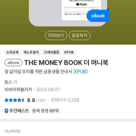
미리보기
공유하기
소득공제
베스트셀러
크레마클럽
EPUB
THE MONEY BOOK 더 머니북
eBook
잘 살아갈 우리를 위한 금융생활 안내서
EPUB
토스
저
비바리퍼블리카
2024.08.07.
8.8
판매지수
2,208
198
주간베스트
경제 경영
88위
15,400
원