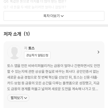
Q6. 똑같은 돈으로 이자를 더 많이 받는 법은?
Q7. 내 돈을 두 배로 늘리려면 얼마나 걸릴까?
Q8. 통장 쪼개기, 많이 쪼갤수록 돈을 빨리 모을 수 있을까?
목차 더보기
Q9. 적금 풍차 돌리기는 언제 어떻게 하는 걸까?
Q10. 저축과 투자는 어떻게 나눠야 할까?
Q11. 비상금은 얼마나 모아둬야 할까?
저자 소개
1
CHAPTER 2. 돈을 잘 쓴다는 것
저
토스
Q12. 나는 왜 과소비를 멈추지 못할까?
관심작가 알림신청
Q13. 소비를 줄이면 삶이 평온해질까?
Q14. ‘원 플러스 원’은 과연 이득일까?
토스 앱을 만든 비바리퍼블리카는 금융이 얼마나 간편하면서도 안전
Q15. 체크카드 vs 신용카드, 뭘 쓰는 게 좋을까?
할 수 있는지에 관한 상상을 현실로 바꾸는 회사다. 공인인증서 없는
Q16. 내 신용점수는 누가, 어떻게 평가하는 걸까?
새로운 송금 경험으로 첫 번째 혁신을 선보인 뒤, 토스는 신용·대출·
Q17. 신용카드를 발급하거나 해지하면 신용점수가 떨어질까?
카드·보험 등 금융의 모든 순간을 다루는 플랫폼으로 성장했고, 지금
Q18. 신용카드 선결제하면 신용점수가 올라갈까?
도 금융의 경계를 허물고 넓히며 새로운 도전을 계속해 나가고 있다.
Q19. 급할 때 리볼빙해도 되는 걸까?
"누구나 편리하고 평등하게 금융생활을 할 수 있는 세상을 만든다"는
펼쳐보기
Q20. 지금 자동차를 사도 될까?
브랜드 미션 아래, 우리 삶에 꼭 필요한 금융·경제 콘텐츠를 토스 앱
Q21. 나를 나답게 만드는 소비는 무엇일까?
과 브랜드 미디어 토스피드를 통해 꾸준히 제작하고 있다. 이러한 진