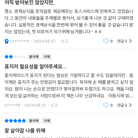
꼬박 주당 배당금을 늘려 가는 종목이 많다. 25년 넘게 매년 주당 배당금을
Q97. 주택연금, 주택담보대출과 뭐가 다를까?
아직 받아보진 않았지만,
두고, 차곡차곡 쌓이는 금융상식과 함께 돈에 관한 마인드셋을 바꾸어, 마
늘려온 주식은 배당 귀족(aristocrats)이라고 부르고, 무려 50년 이상 배
Q98. 주택연금 가입자가 사망하면 집은 어떻게 되는 걸까?
침내 돈에 휘둘리지 않는 하루를 시작해보자.
평소 경제상식을 토막글로 제공해주는 토스서비스에 만족하고 있었습니
당금을 지속적으로 늘려온 주식은 배당 왕(kings)이라고 한다. 코카콜라,
Q99. 주택연금은 집값이 높을 때 가입하는 게 유리할까?
다.그 동안의 내용들을 주제별로 묶어서, 보기좋게 나온 것 같아 구매하였
3M 등 우리에게도 익숙한 기업이 배당 왕에 속한다.
Q100. 연금, 어떻게 하면 더 똑똑하게 받을 수 있을까?
습니다. 실용적인 경제상식을 한번에 묶어 볼 수 있어 좋을 것 같습니다.받
--- 「‘Q28. 배당주로 제2의 월급 만들 수 있을까?’」 중에서
지는 않았는데, 첫 리뷰어가 되기위해 남겨봅니다- ㅎㅎ
낱말퍼즐 정답
c*******v
2024.05.27.
신고
9
댓글
0
대출을 받으려는 많은 사람들이 평소 월급을 입금받는 은행에 먼저 찾아간
TOSS SERVICE MAP
다. 아무래도 오래 거래해온 주거래은행이니 조금이라도 싼 금리로 한푼이
WRITERS, INTERVIEWEES
종이책
구매
라도 더 많은 돈을 빌려줄 것이라는 기대를 품고서. 하지만 주거래은행이
표지의 필요성을 알아주세요...
언제나 기대에 부합하는 것은 아니다. 전국은행연합회 소비자포털에서 미
리 대출금리 비교 공시를 확인하거나, 여러 은행의 대출을 중개하는 대출
종이케이스가 표지가 된다는 발상은 기발하다고 할 수도 있을테지만... 종
이책은 표지가 주는 안정감이 필요합니다. 목차에 손 때를 묻히고 싶지 않
상담사를 통해 현재 가장 좋은 조건을 제시하는 은행을 찾아가는 편이 빠
아요. 땀이 나는 손으로 만졌다가 찢어질까봐 두렵기도 하구요. 책을 더럽
르다. 믿었던 주거래은행보다 나를 새로운 고객으로 맞이하고 싶은 은행에
게 보는걸 싫어하는 사람으로써 이 책은 너무 난감하네요... 이동시에 읽으
서 더 좋은 조건을 제시하는 경우도 있다. 월급 계좌를 옮기거나 카드 한 장
려고 샀는데 가방에 넣기도 어렵겠어요 굳이굳이 종이케이스까지 들고다
을 새로 발급받는 등 부가 조건을 이행하면 주거래은행보다 나은 우대금리
x*****8
2024.06.12.
신고
9
댓글
0
녀야 하고 종이케
혜택을 주기도 한다.
--- 「‘Q45. 주거래은행이 가장 좋은 조건으로 돈을 빌려줄까?’」 중에서
종이책
구매
잘 살아갈 나를 위해
두 번째로 확인하는 것은 용적률이다. 용적률은 땅 안에 건물이 얼마나 많