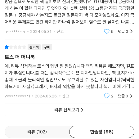
방금 집으로 도착한 책 열어보며 진짜 감탄했어요! (1) 내용이 더 궁금해지
이 밀집돼 있는지를 측정하는 지표이다. 용적률이 높으면 그만큼 빼곡히
게 하는 이 힙한 디자인 무엇인가요! 설렘 설렘 (2) 그동안 진짜 궁금했던
아파트가 들어서 있어서 조망권을 갖기 어렵다는 뜻이고, 보통 200% 중
질문 + 궁금해야 하는지도 몰랐던 질문까지 싹 다 모아놓았네요. 아직 좀
반대가 적당하다고 여겨진다.
어려운 주제들도 있긴 하지만 하나씩 읽어보며 앞으로 잘 살아갈 나를 위
세 번째는 층수를 확인한다. 일반적으로 전체 층수의 70~90% 안에 있는
해 충전할 예정 ??
h********r
2024.05.31.
신고
5
댓글
0
층을 로얄층이라고 한다. 예를 들어 총 20층이라면 14~18층이 로얄층인
셈인데, 요즘에는 층간 소음 문제가 있어서 꼭대기 층을 선호하는 사람들
종이책
구매
도 늘고 있다고 한다. 다만 꼭대기 층의 경우, 천장이 외부와 맞닿아 있어
겨울에 결로가 생기는 등 하자가 있을 수 있다. 그만큼 다른 층보다 가격이
토스 더 머니북
조금 낮게 책정되기도 한다. 이 밖에 누수, 곰팡이, 수압, 난방 등을 기본적
예, 리뷰 삭제하는 토스의 답변 잘 알겠습니다.책의 리뷰를 해보자면, 겉표
으로 확인하는 것이 좋다.
지가 부실합니다.볼 때는 감각적으로 예쁜 디자인입니다만, 책 표지가 배
--- 「‘Q54. 실거주하기 좋은 집은 어떻게 골라야 할까?’」 중에서
송때 조금의 물리적인 힘만으로도 우그러질 수 있는 재질입니다(딱딱한
하드커버 재질x)그래서, 표지의 역할을 하지 못합니다.책에 비해 가격이
해당 매물의 주소를 안다면, 디스코, KB부동산 등 실거래가 정보를 제공하
높다는 생각이 드네요^^
v**********1
2024.06.26.
신고
2
댓글
0
는 서비스에서 시세를 확인할 수 있다. 이곳에서 해당 부동산 또는 인접 부
동산의 매매와 전월세 실거래가를 확인할 수 있다. 여기서 강조하고 싶은
리뷰 전체보기
부분은 전월세 시세뿐 아니라 해당 부동산의 매매 시세까지 파악해야 한다
는 점이다. 내가 원하는 집의 매매 시세가 낮다면, 나중에 그 매물이 경매로
넘어갔을 때 내 보증금을 모두 돌려받을 확률도 낮아진다. 따라서 해당집
리뷰
102
한줄평
96
의 시세 대비 자신의 전세 보증금이 60%를 넘어 갈 경우 주의해야 한다.