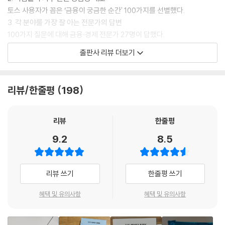
왜 고통받는 사람들은 과소비에 취약해질까? 연구진은 그 이유와 과정을
Q69. 소액으로 부동산 투자를 해볼 수 있을까?
토스 사용자가 꼽은 ‘금융이 궁금한 순간' 100가지를 선별했다.
다음과 같이 밝히고 있다. 우선, 사람들은 마음이 힘든 일을 경험하면 자연
3. 각 분야를 가장 잘 아는 전문가의 답변
스럽게 쪼그라든 마음을 회복하기 위한 욕구가 발생한다. 흥미로운 점은
CHAPTER 6. 보험이 필요한 순간
100가지 질문에 대해 금융·경제 전문가 27명이 답했다.
이 욕구의 상당 부분이 엉뚱하게도 문제 해결과 무관한 물건의 소유욕 같
4. 전체 흐름을 파악하게 하는 키워드 설명
출판사 리뷰 더보기
은 것으로 전이된다는 것이다. 사실 일상에서도 비슷한 현상을 자주 목격
Q70. 사람들이 가장 많이 가입하는 최소한의 보험은 무엇일까?
경제 용어를 잘 몰라도 이해할 수 있도록 중요한 단어 354개 뜻풀이를 수
해왔을 것이다. 실연의 상처를 받고 난 뒤 폭음이나 폭식을 하는 경우는 그
Q71. 처음 보험 가입할 때, 어디서 들어야 할까?
록했다.
나마 무난하다. 존중이 부족한 성장 과정을 거친 학생과 성인들 중 일부가
Q72. 한 번 가입한 보험은 평생 유지하는 게 이득일까?
리뷰/한줄평
198
학교와 직장에서 남들에게 인정받으려는 측면이 강하고, 다른 사람들로부
Q73. 보험료 적게 내는 방법이 있을까?
바로잡을 계기조차 없었던 돈을 벌고 쓰는 습관을,
터 보상받는 것에 과도하게 집착하는 것 등 역시 정확히 여기에 해당한다.
Q74. 갱신형 vs 비갱신형, 무엇이 유리할까?
지속 가능한 금융생활에 가깝게 바꿔가는 책
그리고 사회 전체가 불안하고 고통받는 팬데믹이나 경제 위기의 시대에는
Q75. 80세 만기보다 100세 만기가 더 좋을까?
리뷰
한줄평
엉뚱한 보상 심리로 마음을 회복하려는 현상이 더 광범위하게 관찰되곤 한
Q76. 셀 수 없는 특약, 많이 넣을수록 좋을까?
생애 전반에 활용될 경제·금융 역량을 쌓을 계기가 없었던 우리는 자주 궁
9.2
8.5
다.
Q77. 암보험 가입할 때 체크해야 할 것은?
금해진다. 예적금 외에 어떻게 내 자산을 분배해서 불려야 하는지, 씀씀이
--- 「‘Q12. 나는 왜 과소비를 멈추지 못할까?’」 중에서
Q78. 만기환급형 vs 순수보장형, 어떤 것을 택해야 할까?
는 끝을 모르고 올라가는데 어디까지가 나에게 적절한 만족감과 안온함을
Q79. 사람들은 언제 생명보험에 가입할까?
주는 소비인지, 목돈을 묶어두는 기준이나 투자해도 되는 기준, 집 사도 되
리뷰 쓰기
한줄평 쓰기
〈유지비용과 감가상각을 적용한 자동차 구매 시뮬레이션〉
Q80. 해외여행 갈 때 보험을 꼭 들어야 할까?
는 기준이 따로 있는지 말이다.
A씨가 1,000만 원짜리 중고차를 현금으로 구매해 5년 동안 타고 중고로
혜택 및 유의사항
혜택 및 유의사항
판매한다고 가정해보자. 취득세, 자동차보험료, 유류비, 통행료, 주차비 등
CHAPTER 7. 세금, 절세와 의무 사이
『더 머니북』에서는 이처럼 다양한 궁금증을 해소하기 위해, 금융·경제 전
모든 유지 비용은 매월 30만 원 정도가 든다고 계산한다.
문가 27인이 “돈이 늘 부족한데 저축을 꼭 해야 할까?” 처럼 사소하고 투
60개월(5년) 동안 30만 원씩 빠져나간 유지비는 총 1,800만 원. 여기에
Q81. 세금은 왜 소득에 따라 달라질까?