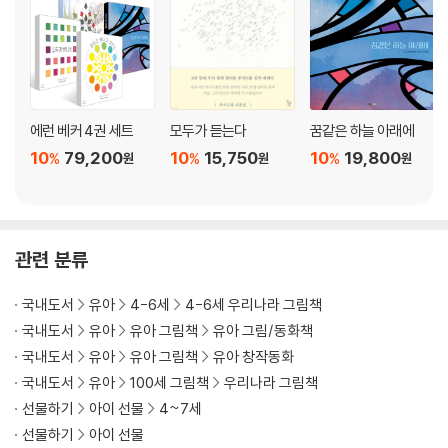
에런 베커 4권 세트
모두가 듣는다
꿈같은 하늘 아래에
10
79,200
10
15,750
10
19,800
%
%
%
원
원
원
관련 분류
국내도서
유아
4-6세
4-6세 우리나라 그림책
국내도서
유아
유아 그림책
유아 그림/동화책
국내도서
유아
유아 그림책
유아 창작동화
국내도서
유아
100세 그림책
우리나라 그림책
선물하기
아이 선물
4~7세
선물하기
아이 선물