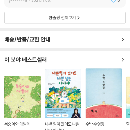
y*******8
2021.11.06.
0
문수와 첫인사를 나누었을 때 할 줄 아는 것도 많고 자신감 넘치는 문수가
한줄평 전체보기
부러웠습니다. 맛있는 걸 좋아하는 문수와 어쩌면 좋은 친구가 될 수 있을
것 같다는 생각이 들었습니다. 긴긴 작업 시간 동안 지쳐 있던 저에게 상상
속에서, 화선지 위에서 꼬리를 흔들며 말을 건네준 문수에게 고맙다는 인
배송/반품/교환 안내
사를 전하고 싶습니다. _김동수 작가의 말
● 창비 노랫말 그림책 시리즈
: 창비에서는 문학성 있고 아름다운 우리말
이 분야 베스트셀러
로 표현된 한국 대중가요를 그림책으로 펴내는 ‘창비 노랫말 그림책’ 시리
즈를 기획, 출간 중이다. 아이와 부모, 조부모까지 세대를 아울러 함께 읽으
며 공감할 수 있기를 기대한다.
복숭아와 애벌레
나쁜 일이 있어도 나쁜
수박 수영장
할