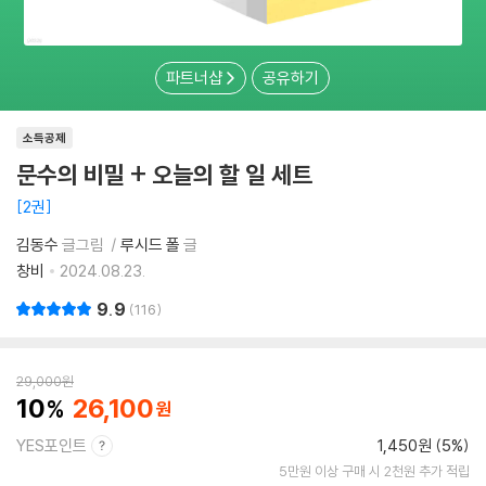
파트너샵
공유하기
소득공제
문수의 비밀 + 오늘의 할 일 세트
2권
김동수
글그림
루시드 폴
글
창비
2024.08.23.
9.9
116
29,000
원
10
26,100
YES포인트
1,450원 (5%)
5만원 이상 구매 시 2천원 추가 적립