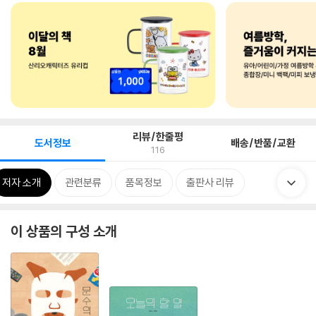
리뷰/한줄평
도서정보
배송/반품/교환
116
저자 소개
관련분류
품목정보
출판사 리뷰
이 상품의 구성 소개