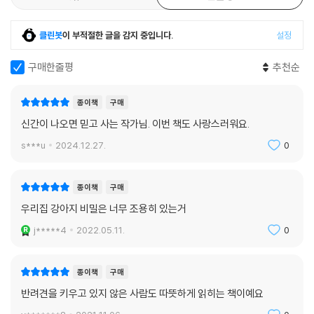
로 묶였다.
클린봇
이 부적절한 글을 감지 중입니다.
설정
작가는 침대에 나란히 잠든 ‘문수’와 ‘아빠’의 모습으로 이야기를 시작한다.
방바닥에는 뮤지션인 ‘아빠’의 바쁜 하루를 짐작게 하는 악보들이 이리저
구매한줄평
추천순
리 흩어져 있다. 책장을 넘기면 문수는 머리에 헤드 랜턴을 낀 채 유유히 방
을 빠져나가고, 문수가 떠난 이부자리에는 문수가 아빠를 위해 정리해 둔
종이책
구매
악보들이 반듯하게 놓여 있다. 아빠가 붙잡고 있던 악보에 작가는 「문수의
신간이 나오면 믿고 사는 작가님. 이번 책도 사랑스러워요.
비밀」이라는 제목을 붙여 놓았다. 아빠가 자리를 비운 장면에서도 어딘가
에서 애정 어린 눈으로 문수를 바라보고 있을 아빠를 그려 보게 하는 장치
s***u
2024.12.27.
0
다. 문수와 아빠가 함께 등장하는 장면에서 둘은 언제나 서로를 마주보거
나, 몸을 맞대거나, 산책 줄로 연결되어 있다.
종이책
구매
우리집 강아지 비밀은 너무 조용히 있는거
두 주인공의 서로를 향한 애틋한 마음은 김동수 작가의 묘사 덕분에 책장
을 넘어 독자의 가슴에 생생하게 전해진다. 노트북 앞에서 무언가에 열중
j*****4
2022.05.11.
0
하는 듯 보이는 문수와 콘센트에 연결되어 있지 않은 코드, 옆집에 사는 늠
름한 강아지 형처럼 되고 싶어 문수가 얼굴에 천연덕스럽게 붙인 커다란
종이책
구매
팩 등 아기자기한 요소들이 이야기 구석구석에서 재잘거린다. 『문수의 비
반려견을 키우고 있지 않은 사람도 따뜻하게 읽히는 책이예요
밀』은 루시드폴과 김동수, 위트와 유머가 빛나는 두 작가가 글과 그림으로
함께 연주한 다정한 합주곡과 같은 그림책이다.