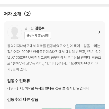
저자 소개
2
글그림
김동수
관심작가 알림신청
동덕여자대학교에서 회화를 전공하였고 어린이 책에 그림을 그리는
작가이다. 2001년 한국출판미술대전에서 대상을 받았고, 『감기 걸린
날』로 2002년 보림창작그림책 공모전에서 우수상을 받았다. 작품으
로 『천하무적 고무동력기』, 『할머니 집에서』, 『으랏차차 탄생 이야
기』 들이 있다.
김동수
인터뷰
[읽다]
그림책으로 독자를 만나는 것은 늘 감사한 일입니다
김동수
의 다른 상품