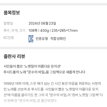
품목정보
발행일
2024년 08월 23일
쪽수, 무게, 크기
108쪽 | 400g | 235*285*17mm
KC인증
인증유형 : 적합성확인
출판사 리뷰
시인들이 뽑은 ‘노랫말이 아름다운 뮤지션’
루시드폴의 노래 「문수의 비밀」을 그림책으로 새롭게 만나다
1998년 데뷔 이래, 스무 해가 넘는 긴 시간 동안 마음을 위로하는 서정적
인 노래를 선보여 온 루시드폴. 시인들이 뽑은 ‘노랫말이 아름다운 뮤지
션’에 이름을 올리기도 한 그의 곡 「문수의 비밀」이 ‘창비 노랫말 그림책’ 다
섯 번째 권 『문수의 비밀』로 출간되었다.