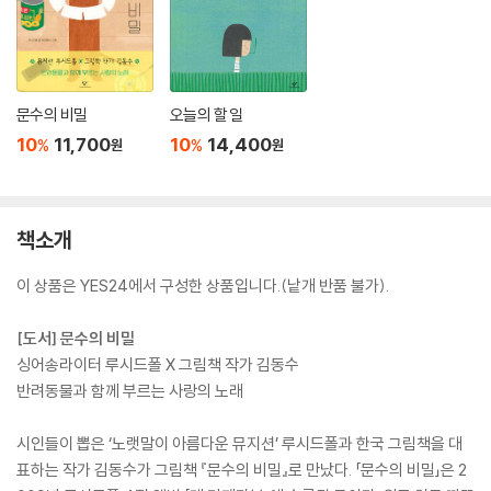
문수의 비밀
오늘의 할 일
10
11,700
10
14,400
%
%
원
원
책소개
이 상품은 YES24에서 구성한 상품입니다.(낱개 반품 불가).
[도서] 문수의 비밀
싱어송라이터 루시드폴 X 그림책 작가 김동수
반려동물과 함께 부르는 사랑의 노래
시인들이 뽑은 ‘노랫말이 아름다운 뮤지션’ 루시드폴과 한국 그림책을 대
표하는 작가 김동수가 그림책 『문수의 비밀』로 만났다. 「문수의 비밀」은 2