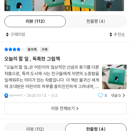
모”르는 아빠에게 섭섭함을 느끼기도 한다.
3
3
그럼에도 불구하고 자신에게 아빠는 언제나 “첫사랑”이고 “큰 우주”이며
리뷰
112
한줄평
4
“하나뿐인 사랑스러운 애인”이라고 고백한다. 이야기는 문수의 시선에서
전개되지만 문수가 태어난 순간부터 성장하는 모든 순간을 기록한 아빠의
구매리뷰
추천순
사진 앨범과 문수를 바라볼 때마다 빙그레 미소 짓고 있는 아빠의 얼굴 등
책 곳곳에서 문수를 향한 아빠의 애정 또한 유감없이 드러난다. 그림책 『문
종이책
구매
수의 비밀』은 반려동물과의 추억을 간직한 독자는 물론 소중한 이들과 ‘함
께’이기에 웃을 수 있는 모두에게 보드라운 시간을 선물할 것이다.
오늘의 할 일 , 독특한 그림책
『오늘의 할 일』은 어린이의 일상적인 신념과 용기를 다룬
한국 그림책을 대표하는 작가 김동수가 그린 사랑의 마음
작품으로, 특히 도시에 사는 친구들에게 자연의 소중함을
일깨워주는 의미가 있는 작품입니다. 이 책은 물귀신 세계
김동수 작가는 2002년 『감기 걸린 날』을 시작으로 『천하무적 고무동력
에 초대받은 어린이의 하루를 흥미진진하게 그려내며, 독
기』 『엄마랑 뽀뽀』 『잘 가, 안녕』 등 창작 그림책을 꾸준히 펴내며 어린이의
자들에게 상상력과 호기심을 자극합니다. 묵묵히 자정작
m****1
2025.01.13.
신고
0
댓글
0
용 하는 자연을 물귀신으로 상징하여 자연이 인간에게 보
단단한 마음과 자유로운 상상 세계를 그려 왔다. 김동수 작가의 그림책들
내는 일침을 명랑하게 풀어냅니다. 자정
은 2005년 프랑크푸르트 국제도서전, 2016년 과달라하라 국제도서전, 2
리뷰 전체보기
016년 파리 도서전, 2017년 이스탄불 국제도서전에서 대표적인 한국 그
림책으로 선정 및 소개되며 주목을 받아 왔다. 김동수 작가만의 섬세하면
서도 따뜻한 상상이 노랫말의 행간을 빼곡히 채우며 그림책 『문수의 비밀』
리뷰
112
한줄평
4