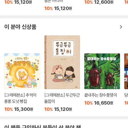
날은 아니야
10
15,120
10
12,600
1
%
%
원
원
10
15,120
%
원
이 분야 신상품
[그래제본소] 추억이
[그래제본소] 두근두근
끝내주는 장수풍뎅이
당
퐁퐁 도넛 빵집
돌잡이
10
16,650
1
%
원
10
15,300
10
15,120
%
%
원
원
이 책을 구입하신 분들이 산 분야 책