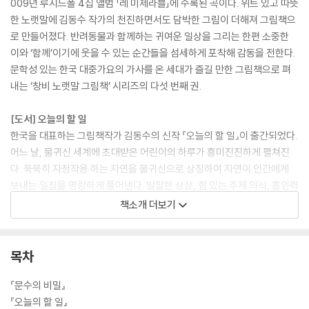
009년 루시드폴 4집 앨범 「레 미제라블」에 수록된 곡이다. 위트 있고 따뜻
한 노랫말에 김동수 작가의 천진하면서도 담박한 그림이 더해져 그림책으
로 만들어졌다. 반려동물과 함께하는 귀여운 일상을 그리는 한편 소중한
이와 ‘함께’이기에 웃을 수 있는 순간들을 섬세하게 포착해 감동을 전한다.
문학성 있는 한국 대중가요의 가사를 온 세대가 즐길 만한 그림책으로 펴
내는 ‘창비 노랫말 그림책’ 시리즈의 다섯 번째 권.
[도서] 오늘의 할 일
한국을 대표하는 그림책작가 김동수의 신작 『오늘의 할 일』이 출간되었다.
어느 날, 물귀신 세계에 초대받은 어린이의 하루가 흥미진진하게 펼쳐진
다. 묵묵히 자정작용 하는 자연을 물귀신으로 상징하여 자연이 인간에게
보내는 일침을 명랑하게 풀어낸다. 발랄한 상상, 힘 있는 주제 의식, 흡인력
있는 모험 이야기가 독자를 처음 만나는 세계에 몰입하게 한다. 아름다운
책소개 더보기
색감으로 환경 위기 시대를 살아가는 오늘날 우리가 해야 할 일을 돌아보
게 하는 작품이다.
목차
『문수의 비밀』
『오늘의 할 일』