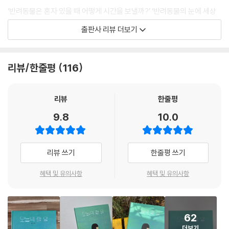
‘반려동물은 혼자 있을 때 어떻게 시간을 보낼까?’ ‘반려동물의 눈에 세상
은 어떻게 보일까?’ 하는 사랑에서 비롯된 질문에 강아지 ‘문수’의 목소리
출판사 리뷰 더보기
로 비밀스러운 이야기를 풀어낸다. 문수가 소중하게 간직하고 있는 반려인
을 향한 애정이 독자에게 온기를 전하며 곁에서 따스하고 순수한 사랑을
보내는 ‘가족’의 의미를 되새기게 한다.
리뷰/한줄평
116
요즘 문수는 저 몰래 SNS 계정을 만들고 동영상 채널을 즐겨 보는 것 같아
요. 못 믿으시겠다고요? 저는 본 적이 없는 강형욱 선생님과 ‘동물 농장’ 채
리뷰
한줄평
널이 시청 기록에 남아 있었거든요. 정말이에요. 모르긴 몰라도 문수뿐 아
9.8
10.0
니라 다른 강아지 친구들도 그럴지 몰라요. _루시드폴 작가의 말
“아빠는 나의 첫사랑 아빠는 나의 큰 우주”
리뷰 쓰기
한줄평 쓰기
‘함께’이기에 웃을 수 있는 보드라운 날들
혜택 및 유의사항
혜택 및 유의사항
강아지 ‘문수’는 반려인 ‘아빠’가 집을 비울 때마다 티브이도 보고, 책도 읽
고, 메신저도 한다. 하지만 아빠는 그런 문수의 비밀은 꿈에도 알지 못한다.
문수는 “버릇이 나빠진다고 하며 내 밥은 정말 적게 주면서” “친구들을 불
62
러 놓고 치킨도 먹고 족발도 먹”는 아빠가 얄밉기도 하고, “나를 너무나
더보기