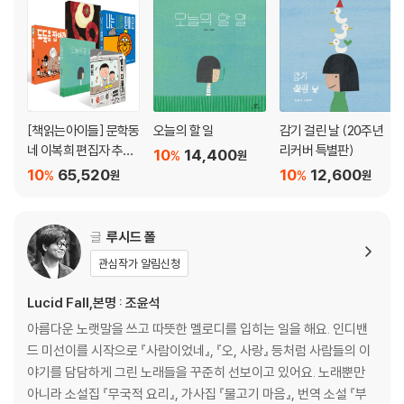
[책읽는아이들] 문학동
오늘의 할 일
감기 걸린 날 (20주년
네 이복희 편집자 추천
리커버 특별판)
10
14,400
%
원
유아 세트
10
65,520
10
12,600
%
%
원
원
글
루시드 폴
관심작가 알림신청
Lucid Fall,본명 : 조윤석
아름다운 노랫말을 쓰고 따뜻한 멜로디를 입히는 일을 해요. 인디밴
드 미선이를 시작으로 『사람이었네』, 『오, 사랑』 등처럼 사람들의 이
야기를 담담하게 그린 노래들을 꾸준히 선보이고 있어요. 노래뿐만
아니라 소설집 『무국적 요리』, 가사집 『물고기 마음』, 번역 소설 『부