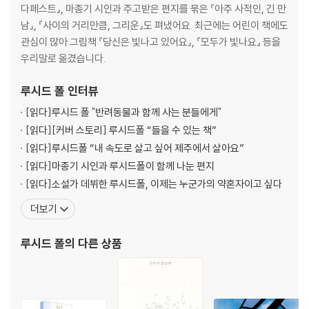
다페스트』, 마종기 시인과 주고받은 편지를 묶은 『아주 사적인, 긴 만
남』, 『사이의 거리만큼, 그리운』도 펴냈어요. 최근에는 어린이 책에도
관심이 많아 그림책 『당신은 빛나고 있어요』, 『모두가 빛나요』 등을
우리말로 옮겼습니다.
루시드 폴
인터뷰
[읽다]
루시드 폴 "반려동물과 함께 사는 분들에게"
[읽다]
[커버 스토리] 루시드폴 “들을 수 있는 책”
[읽다]
루시드폴 “내 속도로 살고 싶어 제주에서 살아요”
[읽다]
마종기 시인과 루시드폴이 함께 나눈 편지
[읽다]
소설가 데뷔한 루시드폴, 이제는 누군가의 약혼자이고 싶다
더보기
루시드 폴
의 다른 상품