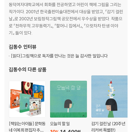
동덕여자대학교에서 회화를 전공하였고 어린이 책에 그림을 그리는
작가이다. 2001년 한국출판미술대전에서 대상을 받았고, 『감기 걸린
날』로 2002년 보림창작그림책 공모전에서 우수상을 받았다. 작품으
로 『천하무적 고무동력기』, 『할머니 집에서』, 『으랏차차 탄생 이야
기』 들이 있다.
김동수
인터뷰
[읽다]
그림책으로 독자를 만나는 것은 늘 감사한 일입니다
김동수
의 다른 상품
[책읽는아이들] 문학동
오늘의 할 일
감기 걸린 날 (20주년
네 이복희 편집자 추천
리커버 특별판)
10
14,400
%
원