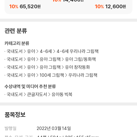
유아 세트
10
65,520
10
12,600
%
%
원
원
관련 분류
카테고리 분류
국내도서
유아
4-6세
4-6세 우리나라 그림책
국내도서
유아
유아 그림책
유아 그림/동화책
국내도서
유아
유아 그림책
유아 창작동화
국내도서
유아
100세 그림책
우리나라 그림책
수상내역 및 미디어 추천 분류
국내도서
큰글자도서
유아동 빅북
품목정보
발행일
2022년 03월 14일