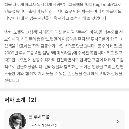
험을 나누게 하고자 독자에게 사랑받는 그림책을 ‘빅북(big book)’으로
만들었습니다. 출력 가능한 최대 사이즈로 만든 빅북은 여러 아이들이 둘
러앉아 함께 책 읽는 시간을 더욱 편하고 즐겁게 해 줄 것입니다.
‘창비 노랫말 그림책’ 시리즈의 다섯 번째 권 『문수의 비밀』을 빅북으로 선
보입니다. 시인들이 뽑은 ‘노랫말이 아름다운 뮤지션’ 루시드폴과 한국 그
림책을 대표하는 작가 김동수가 그림책으로 만났습니다. 「문수의 비밀」은
2009년 루시드폴 4집 앨범 「레 미제라블」에 수록된 곡입니다. 위트 있고
따뜻한 노랫말에 김동수 작가의 천진하면서도 담박한 그림이 더해져 그림
책으로 만들어졌습니다. 반려동물과 함께하는 귀여운 일상을 그리는 한편
소중한 이와 ‘함께’이기에 웃을 수 있는 순간들을 섬세하게 포착해 감동을
전합니다.
저자 소개
2
글
루시드 폴
관심작가 알림신청