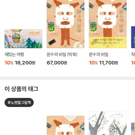
재밌는 여행
문수의 비밀 (빅북)
문수의 비밀
작
10
16,200
67,000
10
11,700
1
%
%
원
원
원
이 상품의 태그
#노랫말그림책