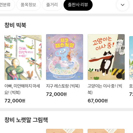
련분류
품목정보
줄거리
출판사 리뷰
창비 빅북
아빠, 미안해하지 마세
지구 레스토랑 (빅북)
고양이는 이사 중! (빅
호
요! (빅북)
북)
72,000
7
원
72,000
67,000
원
원
창비 노랫말 그림책