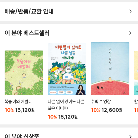
러 놓고 치킨도 먹고 족발도 먹”는 아빠가 얄밉기도 하고, “나를 너무나
배송/반품/교환 안내
모”르는 아빠에게 섭섭함을 느끼기도 한다. 그럼에도 불구하고 자신에게
아빠는 언제나 “첫사랑”이고 “큰 우주”이며 “하나뿐인 사랑스러운 애
인”이라고 고백한다. 이야기는 문수의 시선에서 전개되지만 문수가 태어
이 분야 베스트셀러
난 순간부터 성장하는 모든 순간을 기록한 아빠의 사진 앨범과 문수를 바
라볼 때마다 빙그레 미소 짓고 있는 아빠의 얼굴 등 책 곳곳에서 문수를 향
한 아빠의 애정 또한 유감없이 드러난다. 그림책 『문수의 비밀』은 반려동
물과의 추억을 간직한 독자는 물론 소중한 이들과 ‘함께’이기에 웃을 수 있
는 모두에게 보드라운 시간을 선물할 것이다.
한국 그림책을 대표하는 작가 김동수가 그린 사랑의 마음
김동수 작가는 2002년 『감기 걸린 날』을 시작으로 『천하무적 고무동력
복숭아와 애벌레
나쁜 일이 있어도 나쁜
수박 수영장
할
기』 『엄마랑 뽀뽀』 『잘 가, 안녕』 등 창작 그림책을 꾸준히 펴내며 어린이의
날은 아니야
단단한 마음과 자유로운 상상 세계를 그려 왔다. 김동수 작가의 그림책들
10
15,120
10
12,600
1
%
%
원
원
10
15,120
은 2005년 프랑크푸르트 국제도서전, 2016년 과달라하라 국제도서전, 2
%
원
016년 파리 도서전, 2017년 이스탄불 국제도서전에서 대표적인 한국 그
림책으로 선정 및 소개되며 주목을 받아 왔다. 김동수 작가만의 섬세하면
이 분야 신상품