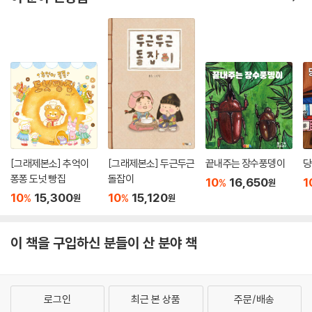
서도 따뜻한 상상이 노랫말의 행간을 빼곡히 채우며 그림책 『문수의 비밀』
로 묶였다.
작가는 침대에 나란히 잠든 ‘문수’와 ‘아빠’의 모습으로 이야기를 시작한다.
방바닥에는 뮤지션인 ‘아빠’의 바쁜 하루를 짐작게 하는 악보들이 이리저
리 흩어져 있다. 책장을 넘기면 문수는 머리에 헤드 랜턴을 낀 채 유유히 방
을 빠져나가고, 문수가 떠난 이부자리에는 문수가 아빠를 위해 정리해 둔
악보들이 반듯하게 놓여 있다. 아빠가 붙잡고 있던 악보에 작가는 「문수의
비밀」이라는 제목을 붙여 놓았다. 아빠가 자리를 비운 장면에서도 어딘가
에서 애정 어린 눈으로 문수를 바라보고 있을 아빠를 그려 보게 하는 장치
[그래제본소] 추억이
[그래제본소] 두근두근
끝내주는 장수풍뎅이
당
다. 문수와 아빠가 함께 등장하는 장면에서 둘은 언제나 서로를 마주보거
퐁퐁 도넛 빵집
돌잡이
10
16,650
1
%
원
나, 몸을 맞대거나, 산책 줄로 연결되어 있다. 두 주인공의 서로를 향한 애
10
15,300
10
15,120
%
%
원
원
틋한 마음은 김동수 작가의 묘사 덕분에 책장을 넘어 독자의 가슴에 생생
하게 전해진다. 노트북 앞에서 무언가에 열중하는 듯 보이는 문수와 콘센
트에 연결되어 있지 않은 코드, 옆집에 사는 늠름한 강아지 형처럼 되고 싶
이 책을 구입하신 분들이 산 분야 책
어 문수가 얼굴에 천연덕스럽게 붙인 커다란 팩 등 아기자기한 요소들이
이야기 구석구석에서 재잘거린다. 『문수의 비밀』은 루시드폴과 김동수, 위
트와 유머가 빛나는 두 작가가 글과 그림으로 함께 연주한 다정한 합주곡
로그인
최근 본 상품
주문/배송
과 같은 그림책이다.