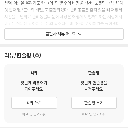
션’에 이름을 올리기도 한 그의 곡 「문수의 비밀」이 ‘창비 노랫말 그림책’ 다
섯 번째 권 『문수의 비밀』로 출간되었다. ‘반려동물은 혼자 있을 때 어떻게
시간을 보낼까?’ ‘반려동물의 눈에 세상은 어떻게 보일까?’ 하는 사랑에서
비롯된 질문에 강아지 ‘문수’의 목소리로 비밀스러운 이야기를 풀어낸다.
문수가 소중하게 간직하고 있는 반려인을 향한 애정이 독자에게 온기를 전
출판사 리뷰 더보기
하며 곁에서 따스하고 순수한 사랑을 보내는 ‘가족’의 의미를 되새기게 한
다.
리뷰/한줄평
0
요즘 문수는 저 몰래 SNS 계정을 만들고 동영상 채널을 즐겨 보는 것 같아
요. 못 믿으시겠다고요? 저는 본 적이 없는 강형욱 선생님과 ‘동물 농장’ 채
널이 시청 기록에 남아 있었거든요. 정말이에요. 모르긴 몰라도 문수뿐 아
리뷰
한줄평
니라 다른 강아지 친구들도 그럴지 몰라요. _루시드폴 작가의 말
첫번째 리뷰어가
첫번째 한줄평을
되어주세요.
남겨주세요.
“아빠는 나의 첫사랑 아빠는 나의 큰 우주”
‘함께’이기에 웃을 수 있는 보드라운 날들
리뷰 쓰기
한줄평 쓰기
강아지 ‘문수’는 반려인 ‘아빠’가 집을 비울 때마다 티브이도 보고, 책도 읽
혜택 및 유의사항
혜택 및 유의사항
고, 메신저도 한다. 하지만 아빠는 그런 문수의 비밀은 꿈에도 알지 못한다.
문수는 “버릇이 나빠진다고 하며 내 밥은 정말 적게 주면서” “친구들을 불