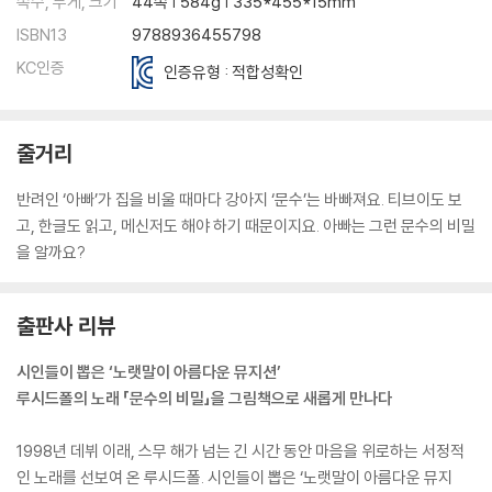
쪽수, 무게, 크기
44쪽 | 584g | 335*455*15mm
ISBN13
9788936455798
KC인증
인증유형 : 적합성확인
줄거리
반려인 ‘아빠’가 집을 비울 때마다 강아지 ‘문수’는 바빠져요. 티브이도 보
고, 한글도 읽고, 메신저도 해야 하기 때문이지요. 아빠는 그런 문수의 비밀
을 알까요?
출판사 리뷰
시인들이 뽑은 ‘노랫말이 아름다운 뮤지션’
루시드폴의 노래 「문수의 비밀」을 그림책으로 새롭게 만나다
1998년 데뷔 이래, 스무 해가 넘는 긴 시간 동안 마음을 위로하는 서정적
인 노래를 선보여 온 루시드폴. 시인들이 뽑은 ‘노랫말이 아름다운 뮤지