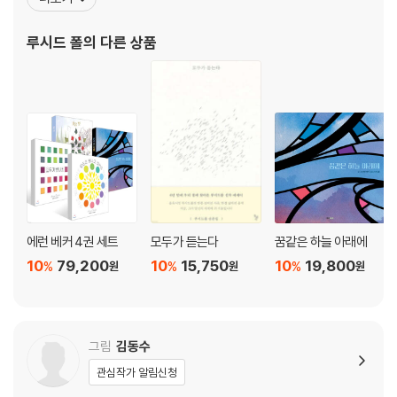
루시드 폴
의 다른 상품
에런 베커 4권 세트
모두가 듣는다
꿈같은 하늘 아래에
10
79,200
10
15,750
10
19,800
%
%
%
원
원
원
그림
김동수
관심작가 알림신청