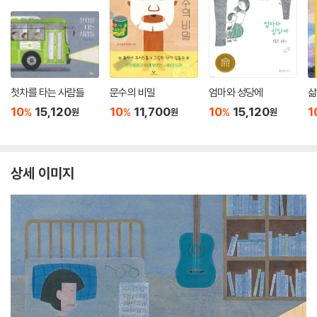
첫차를 타는 사람들
문수의 비밀
엄마와 성당에
삶
10
15,120
10
11,700
10
15,120
1
%
%
%
원
원
원
상세 이미지