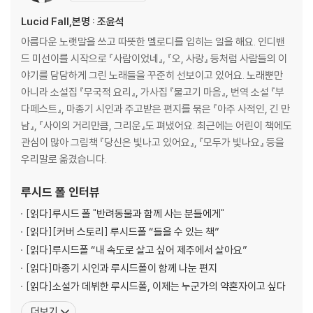
Lucid Fall,본명 : 조윤석
아름다운 노랫말을 쓰고 따뜻한 멜로디를 입히는 일을 해요. 인디밴
드 미선이를 시작으로 『사람이었네』, 『오, 사랑』 등처럼 사람들의 이
야기를 담담하게 그린 노래들을 꾸준히 선보이고 있어요. 노래뿐만
아니라 소설집 『무국적 요리』, 가사집 『물고기 마음』, 번역 소설 『부
다페스트』, 마종기 시인과 주고받은 편지를 묶은 『아주 사적인, 긴 만
남』, 『사이의 거리만큼, 그리운』도 펴냈어요. 최근에는 어린이 책에도
관심이 많아 그림책 『당신은 빛나고 있어요』, 『모두가 빛나요』 등을
우리말로 옮겼습니다.
루시드 폴
인터뷰
[읽다]
루시드 폴 "반려동물과 함께 사는 분들에게"
[읽다]
[커버 스토리] 루시드폴 “들을 수 있는 책”
[읽다]
루시드폴 “내 속도로 살고 싶어 제주에서 살아요”
[읽다]
마종기 시인과 루시드폴이 함께 나눈 편지
[읽다]
소설가 데뷔한 루시드폴, 이제는 누군가의 약혼자이고 싶다
더보기