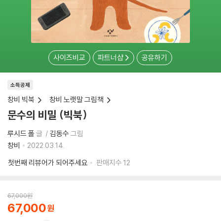
사이즈비교
파트너샵
공유하기
소득공제
창비 빅북
창비 노랫말 그림책
문수의 비밀 (빅북)
루시드 폴
글
김동수
그림
창비
2022.03.14.
첫번째 리뷰어가 되어주세요
판매지수
12
67,000
원
67,000