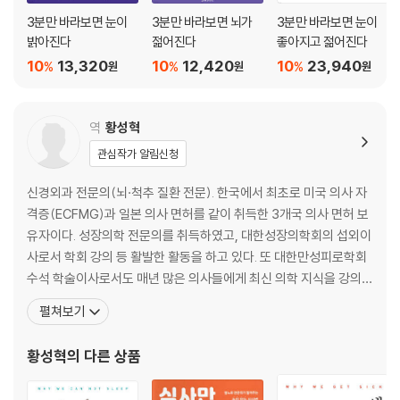
X 눈 훈련은 다양한 방법으로 하면 할수록 좋다
3분만 바라보면 눈이
3분만 바라보면 뇌가
3분만 바라보면 눈이
O 효과가 인정된 것은 가보르 아이뿐이다
밝아진다
젊어진다
좋아지고 젊어진다
10
13,320
10
12,420
10
23,940
%
%
%
원
원
원
2장 눈 건강에 치명적인 습관
10
역
황성혁
X 습관적으로 눈을 씻는다
관심작가 알림신청
O 눈에 이물질이 들어갔을 때만 씻는다
신경외과 전문의(뇌·척추 질환 전문). 한국에서 최초로 미국 의사 자
11
격증(ECFMG)과 일본 의사 면허를 같이 취득한 3개국 의사 면허 보
X 안약을 넣은 후 눈을 깜빡인다
유자이다. 성장의학 전문의를 취득하였고, 대한성장의학회의 섭외이
O 안약을 넣은 후 잠시 눈을 감는다
사로서 학회 강의 등 활발한 활동을 하고 있다. 또 대한만성피로학회
수석 학술이사로서도 매년 많은 의사들에게 최신 의학 지식을 강의하
12
고 있다. 국내 요오드 치료의 선구자이며, 기능의학과 케톤식으로 만
펼쳐보기
X 눈이 충혈되면 충혈 완화 안약을 사용한다
성 피로, 당뇨, 갑상샘 기능 저하증, 성장 장애, 치매, 파킨슨병 등을
O 눈이 충혈되어도 충혈 완화 안약을 자주 사용하지 않는다
겪고 있는 수많은 환자를 치료하고 있다. 현재 맑은샘병원에서 신경
황성혁
의 다른 상품
외과 전문의로 일하면서 유튜브 채널 「닥터쓰리」를
13
X 구입한 지 한 달이 넘은 안약을 사용한다