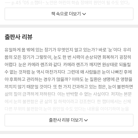
--- p.45 「05 소챕터- 노안은 어린이 학습 장애의 원인이 될 수도 있다」
중에서
3장 방치하면 위험한 눈의 증상
책 속으로 더보기
중요한 점은, 눈을 보호하고 눈 건강에 기여하는 눈물의 양과 질을 양호하
23
게 유지하는 것이다. 감염성 질환으로 인한 실명 위험이 거의 희박해진 지
X 갑자기 시력이 나빠진 증상을 노안이라 생각하고 방치한다
출판사 리뷰
금, 눈을 씻는 것은 오히려 소중한 눈물을 씻어내는 ‘눈에 좋지 않은 습
O 노안이라고 방치하지 말고 다른 질환을 의심한다
관’이다.
유일하게 몸 밖에 있는 장기가 무엇인지 알고 있는가? 바로 '눈'이다. 우리
--- p.71 「10 소챕터- 눈을 보호하는 소중한 눈물을 씻어낸다」 중에서
24
몸의 모든 장기가 그렇듯이, 눈도 한 번 시력이 손상되면 회복하기 굉장히
X 갑자기 한쪽 눈이 안 보이는 증상을 방치한다
어렵다. 눈은 카메라 렌즈와 같다. 카메라 렌즈가 깨지면 원상태로 되돌릴
‘오래된 안약은 감염의 원흉’이라는 말을 명심하고, 약액이 남아 있더라도
O 최대한 빨리 응급실로 간다
수 없는 것처럼 눈 역시 마찬가지다. 그런데 왜 사람들은 눈이 나빠진 후에
한 달이 지나면 주저 없이 교체하는 것이 좋다.
야 후회하고 관리하는 경우가 많을까? 아마도 눈 질환은 생명에 큰 영향을
--- p.81 「13 소챕터- 오래된 안약은 '세균 배양액'으로 변질되고 있다」 중
25
끼치지 않기 때문일 것이다. 또 한 가지 간과하고 있는 점은, 눈이 불편하면
에서
X 사물이 빛나 보이는 증상을 방치한다
삶의 질이 급격하게 저하된다. 이는 반박할 수 없는 사실이다. 저자는 본문
O 광시증일 가능성이 있으므로 빠르게 대처한다
에서 눈의 불편함은 곧 삶의 질 하락이라고 강조한다. 한 챕터에서는 신체
일반인들이 생각하는 것보다 훨씬 더 많은 질환이 눈의 피로에서 비롯되었
다른 부위의 불편함이 눈이 원인일 수도 있다는 내용을 이야기하며 눈을
을 확률이 높다. 만약 도저히 해결할 수 없는 질환으로 고민하고 있다면, 우
26
왜, 어떻게 보호해야 하는지 설명한다.
출판사 리뷰 더보기
선 눈의 피로부터 해결해 볼 필요가 있다.
X 모기가 날아다니는 것처럼 보이는 증상을 방치한다
--- p.149 「29 소챕터- 빠른 해결을 위해 안과에서 상담하는 것이
O 비문증은 심각한 증상이 아니지만 근시가 있다면 검사를 받는다
눈 건강에 대한 관심이 많아진 요즘, 『안과 의사가 경고하는 눈 건강에 치
최선이다」 중에서