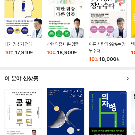
뇌가 멈추기 전에
착한 염증 나쁜 염증
아픈 사람의 99%는 장
백
누수다
10
17,910
10
18,900
1
%
%
원
원
10
18,000
%
원
이 분야 신상품