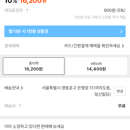
10
16,200
YES포인트
900원 (5%)
5만원 이상 구매 시 2천원 추가 적립
앱 다운 시 1천원 상품권
결제혜택
카드/간편결제 혜택을 확인하세요
종이책
eBook
16,200
원
14,400
원
배송안내
서울특별시 영등포구 은행로 11(여의도동,
변경
일신빌딩)
배송비
무료
이미 소장하고 있다면 판매해 보세요.