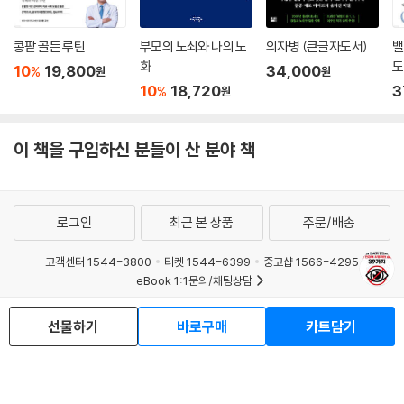
콩팥 골든 루틴
부모의 노쇠와 나의 노
의자병 (큰글자도서)
밸
화
도
10
19,800
34,000
%
원
원
10
18,720
3
%
원
이 책을 구입하신 분들이 산 분야 책
로그인
최근 본 상품
주문/배송
고객센터 1544-3800
티켓 1544-6399
중고샵 1566-4295
eBook 1:1문의/채팅상담
예스이십사(주) 사업자 정보
선물하기
바로구매
카트담기
이용약관
개인정보처리방침
청소년보호정책
PC버전
회사소개
거래처관계자께
도서홍보
광고
Copyright © YES24 Corp. All Rights Reserved.