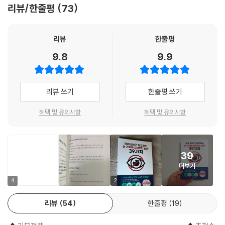
명적인 습관 39가지』는 독자들의 니즈를 충분히 만족시킬 수 있는 '눈 건
리뷰/한줄평
73
27
강 상식 모음집'이다. 눈에 대해 궁금했던 내용들, 여러 상식과 지식, 좋은
X 시야가 좁아진 증상을 방치한다
안과 전문의를 선택하는 방법까지 그야말로 완벽한 책이다. 저자의 말을
O 증상이 한쪽 눈에만 있으면 안과, 양쪽 눈에 있으면 신경외과를 간다
믿고 실천한다면, 더 이상 눈이 나빠질 일은 없다. 시력이 좋은 사람은 평생
리뷰
한줄평
그 시력을 가지고 살아갈 수 있다. 이 말만 보아도 눈 건강을 지키고 싶은
9.8
9.9
28
욕구가 샘솟지 않는가? 그 해답은 이 책에서 찾길 바란다.
X 빛을 봤을 때 비정상적으로 눈부신 증상을 방치한다
O 안구건조증 대처에 효과가 없다면 백내장을 의심한다
내 눈이 소중하다면, 평생 지키고 싶다면 지금 당장 이 책을 펼쳐보라. 눈에
리뷰 쓰기
한줄평 쓰기
대한 모든 궁금증을 해소할 수 있을 뿐만 아니라 여러 위협으로부터 당신
29
의 눈을 안전하게 지킬 수 있을 것이다.
혜택 및 유의사항
혜택 및 유의사항
X 눈이 쉽게 피로해지는 증상을 방치한다
O 눈의 피로를 천천히 해결하면 몸의 피로도 풀린다
39
30
더보기
X 눈이 침침할 때 침침한 눈 전용 안약을 사용한다
O 시판 안약은 질환을 근본적으로 치료하지 못한다
4
2
리뷰
54
한줄평
19
31
X 사물이 이중으로 보이는 증상을 방치한다