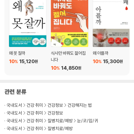
O 안약이 남아있어도 한 달이 지나면 교체한다
14
X 안구건조증을 해소하는 최선의 방법은 안약이다
O 안구건조증을 해소하는 최선의 방법은 눈물의 질을 높이는 것이다
15
왜 못 잘까
식사만 바꿔도 젊어집
왜 아플까
X 콘택트렌즈 관리는 원스텝으로 충분하다
니다
10
15,120
10
15,300
%
%
원
원
O 콘택트렌즈는 규칙에 따라 관리하고, 케이스를 청결하게 유지해야 한다
10
14,850
%
원
16
X 서클 또는 컬러 콘택트렌즈를 매일 사용한다
관련 분류
O 모든 콘택트렌즈는 필요할 때만 사용한다
국내도서
건강 취미
건강정보
건강해지는 법
17
국내도서
건강 취미
건강정보
X 눈이 가려울 때는 눈을 문지른다
국내도서
건강 취미
질병치료/예방
눈/코/입/귀
O 눈이 가려울 때는 안약을 넣거나 눈가를 시원하게 해준다
국내도서
건강 취미
질병치료/예방