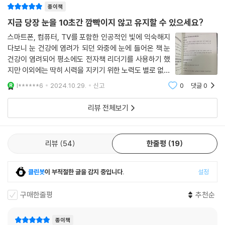
종이책
지금 당장 눈을 10초간 깜빡이지 않고 유지할 수 있으세요?
스마트폰, 컴퓨터, TV를 포함한 인공적인 빛에 익숙해지
다보니 눈 건강에 염려가 되던 와중에 눈에 들어온 책.눈
건강이 염려되어 평소에도 전자책 리더기를 사용하기 했
지만 이외에는 딱히 시력을 지키기 위한 노력도 별로 없었
고 눈 건강에 대한 지식도 전무해서 흥미가 갔다.내가 느
l******6
2024.10.29.
신고
0
댓글
0
끼는 일본책의 특징은 굉장히 읽기 쉽고 문체가 딱딱하지
않다는 점인데 이 책도 마찬가지로 의학적인
리뷰 전체보기
리뷰
54
한줄평
19
클린봇
이 부적절한 글을 감지 중입니다.
설정
구매한줄평
추천순
종이책