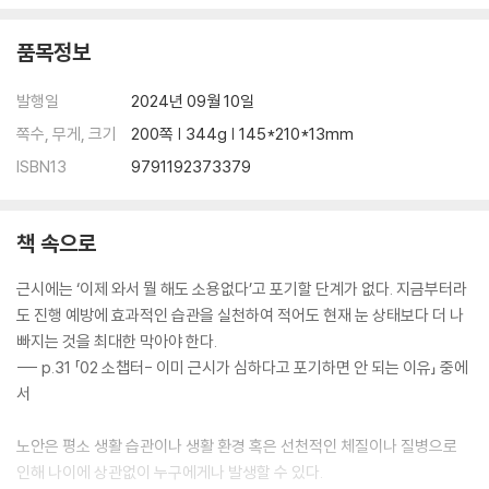
18
X 3년 이상 같은 선글라스를 사용한다
품목정보
O 선글라스는 2년에 한 번 점검한다
발행일
2024년 09월 10일
19
쪽수, 무게, 크기
200쪽 | 344g | 145*210*13mm
X 물을 한 번에 마신다
O 물은 조금씩 나눠 마신다
ISBN13
9791192373379
20
책 속으로
X 마사지나 경혈 자극은 시력 저하 방지와 시력 회복에 효과적이다
O 올바른 방법으로 시행하면 눈의 피로 회복에 효과적이다
근시에는 ‘이제 와서 뭘 해도 소용없다’고 포기할 단계가 없다. 지금부터라
도 진행 예방에 효과적인 습관을 실천하여 적어도 현재 눈 상태보다 더 나
21
빠지는 것을 최대한 막아야 한다.
X 눈이 좋아서 검진을 받지 않는다
--- p.31 「02 소챕터- 이미 근시가 심하다고 포기하면 안 되는 이유」 중에
O 1년에 한 번 안과 검진을 받는다
서
22
노안은 평소 생활 습관이나 생활 환경 혹은 선천적인 체질이나 질병으로
X 누우면 바로 잠들어서 건강하다
인해 나이에 상관없이 누구에게나 발생할 수 있다.
O 약 10분 안에 잠들기가 건강의 척도다