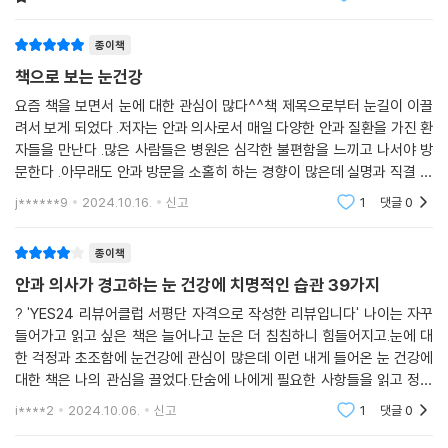
이다. 그런데 눈을 안일하게 생각하는 현대인들에게 매우
X 안과 주치의가 없다
위험한 일이므로, 더이상 눈을 아프게
O 만나기 편하고 궁합이 잘 맞는 의사를 찾는다
종이책
책으로 보는 눈건강
36
요즘 책을 보면서 눈에 대한 관심이 많다^^책 제목으로부터 눈길이 이끌
X 안과 수술은 큰 병원에서 진행한다
려서 보게 되었다 .저자는 안과 의사로서 매일 다양한 안과 질환을 가진 환
O 입소문이나 제3자의 평가가 좋은 의사에게 수술을 받는다
자들을 만난다 .많은 사람들은 병원은 심각한 불편함을 느끼고 나서야 방
문한다 .아무래도 안과 방문을 소홀히 하는 경향이 많은데 실명과 직결 될
37
수 있는 안과 질환에도 환자가 드디어 노안이 시작 되 었 구 나 하면서 방치
j******9
2024.10.16.
신고
1
댓글
0
X 수술은 모두 안과 의사에게 맡긴다
해두어서 진료
O 자신의 요구를 정확히 파악하고 의사와 충분히 상담한다
종이책
38
안과 의사가 경고하는 눈 건강에 치명적인 습관 39가지
X 개인의 판단에 따라 제네릭 안약을 사용한다
? 'YES24 리뷰어클럽 서평단 자격으로 작성한 리뷰입니다' 나이는 자꾸
O 제네릭 안약을 사용했다면 의사에게 알린다
들어가고 읽고 싶은 책은 늘어나고 눈은 더 침침하니 힘들어지고.눈에 대
한 걱정과 초조함에 눈건강에 관심이 많은데 이런 내게 들어온 눈 건강에
39
대한 책은 나의 관심을 끌었다.단숨에 나에게 필요한 사항들을 읽고 정리
X 일본의 안과는 다른 나라에 비해 열악하다
했다. 저자가 소개한 '가보르 아이' 운동도 당장 실천중.나에게 해당하는 잘
i****2
2024.10.06.
신고
1
댓글
0
O 나라마다 안과 실정이 다르므로 일본 안과와 다른 관점으로 바라보는 시
못 알았던 상식과
각이 필요하다