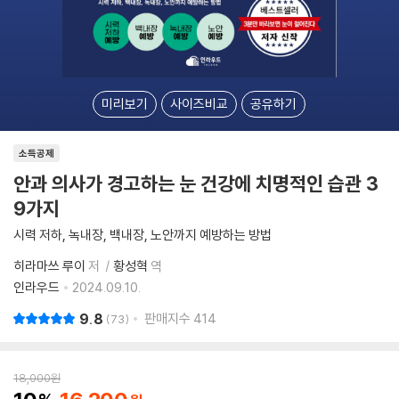
미리보기
사이즈비교
공유하기
소득공제
안과 의사가 경고하는 눈 건강에 치명적인 습관 3
9가지
시력 저하, 녹내장, 백내장, 노안까지 예방하는 방법
히라마쓰 루이
저
황성혁
역
인라우드
2024.09.10.
9.8
판매지수
414
73
18,000
원