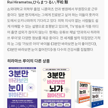
O 안경을 쓰더라도 근시 진행도는 똑같다
Rui Hiramatsu,ひらまつ るい,平松 類
쇼와대학교 의학부 졸업. 니혼마츠 안과 병원에서 부원장으로 근무
05
중이다. 일본 현지에서는 그에게 진료받고 싶어 하는 이들이 훗카이
X 젊을 때는 노안이 진행되지 않는다
도에서 오키나와까지 기다리고 있다. 의학 지식이 없는 사람들도 쉽
O 20대부터 노안이 진행된다
게 이해할 수 있는 설명으로 호평받고 있으며, TV 방송과 각종 미디
어 출연 섭외가 끊이지 않는다. 현재는 유튜브 채널 ‘안과의사 히라마
06
쓰 루이’로 다양한 정보를 제공 중이다. 전 세계를 발칵 뒤집었던 기적
X 블루라이트 차단 안경은 효과가 있다
의 눈 그림 ‘가보르 아이’ 바이블 《3분만 바라보면 눈이 좋아진다》,
O 블루라이트 차단 안경은 별로 효과가 없다
《3분만 바라보면 눈이 젊어진다》 등 다수의 건강서를 집필했다.
07
히라마쓰 루이
의 다른 상품
X 시력은 누구나 개선할 수 있다
O 가성 근시는 즉시 개선할 수 있다
08
X 시력을 되찾기 위해 고민 없이 시력 회복 수술을 받는다
O 감염 위험과 나이를 고려하여 시력 회복 수술을 결정한다
09