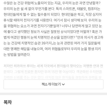
수많은 눈 건강 위험에 노출되어 있는 지금, 우리의 눈은 과연 안녕할까?
우리의 눈은 쉴 새 없이 무언가를 본다. 특히 스마트폰, 태블릿, 컴퓨터는
현대인들에게 뗄 수 없는 필수품이 되었다. 현대인들은 학교, 직장 심지어
휴식할 때마저 전자기기를 사용한다. 여기서 잠시 생각해 보자. 우리의 눈
을 위협하는 요소가 과연 전자기기뿐일까? 너무나 당연하게 알고 있던 눈
에 좋다고 생각했던 정보가 사실은 잘못된 상식이었다면 어떨까? 혹은 가
볍게 여겼던 행동이 눈에 치명적인 손상을 입힌다면? 『안과 의사가 경고하
는 눈 건강에 치명적인 습관 39가지』는 눈과 관련된 여러 가지 질문들에
대한 명쾌한 해답을 내놓으며, 여러 위협들로부터 우리의 눈을 평생 지키
는 방법을 알려준다.
저자인 히라마쓰 루이는 세계 각국에서 환자들이 찾아오는 저명한 안과 전
문의다. 그렇게 진료한 환자만 무려 15만 명 이상이다. 객관화된 수치만큼
강력한 신뢰를 주는 것은 없다. 이처럼 많은 환자들을 경험하며 경력을 쌓
은 저자는, 눈 건강 상식의 잘못된 내용을 바로잡아 독자들이 눈 건강을 평
책소개 더보기
생 지킬 수 있도록 이 책을 집필하였다.
『안과 의사가 경고하는 눈 건강에 치명적인 습관 39가지』는 흥미로운 눈
목차
건강 상식부터 눈에 치명적인 습관이 어떤 영향을 미치는지, 나아가 시력