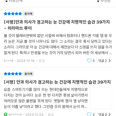
리뷰전체
추천순
O 양쪽 눈으로 볼 때 증상이 있다면 즉시 신경외과를 간다
32
종이책
X 나이가 들면 눈꺼풀이 처지는 증상은 당연하다
[서평]안과 의사가 경고하는 눈 건강에 치명적인 습관 39가지
O 한쪽 눈꺼풀만 단기간에 처졌다면 뇌동맥류를 의심한다
- 히라마쓰 루이
볼 것이 텔레비젼밖에 없던 시절에 비해서 컴퓨터나 핸드폰 각종 탭 등 우
33
리 눈은 지금 볼 것이 너무나도 많다. 그 소리는 결국 혹사 당하고 있다는
X 눈이 충혈되고, 가렵고, 따끔거리고, 시린 증상을 방치한다
소리다. 그러므로 이 눈 건강에 대해서 예전보다 더 신경을 쓰지 않을 수가
O 눈이 건조하지 않더라도 우선 안구건조증을 의심한다
없게 된다. 특히나 안경을 쓰는 것이 거의 당연시 되어 버린 이 세상에서 눈
이라는 존재는 반드시 보호해야 하는 그런 장기 중에 하나이다. 그렇다면
b***8
2024.10.18.
신고
5
댓글
2
34
과연 어떻
X 보고 싶은 곳이 잘 보이지 않고 왜곡되어 보이는 증상을 방치한다
종이책
O 안저 검사로 원인을 밝혀낸다
[서평] 안과 의사가 경고하는 눈 건강에 치명적인 습관 39가지
눈 건강 자가 진단법
요즘 스마트기기를 많이 쓰는 현대인들에게 치명적으로
다치는 것이 눈이다. 눈은 한 번 다치면 평생 살아가면서
4장 모르면 위험한 안과 선택 기준
여러모로 많은 불편을 겪게 된다. 옛말에 '몸이 열 냥이면
눈이 아홉 냥’이라고 했다. 그만큼 우리 몸에서 눈이 하는
역할이 매우 중요하고 절대 잃어서는 안되는 부위라는 것
35
d*****2
2024.10.04.
신고
2
댓글
0