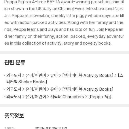
Peppa Pig is a 4-time BAFTA award-winning preschool animat
ion shown in the UK daily on Channel Five’s Milkshake and Nick
Jnr. Peppa is a loveable, cheeky little piggy whose days are fill
ed with action packed activities. Along with her family and frie
nds, Peppa learns and plays and has lots of fun. Join Peppa an
d her family on their funny, action-packed, everyday adventur
es in this collection of activity, story and novelty books.
관련 분류
외국도서
유아/어린이
유아
[액티비티북 Activity Books]
[스
티커책 Sticker Books]
외국도서
유아/어린이
유아
[액티비티북 Activity Books]
외국도서
유아/어린이
캐릭터 Characters
[Peppa Pig]
품목정보
발행일
2025년 02월 27일