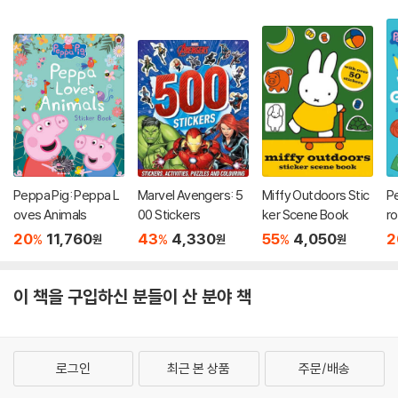
Peppa Pig: Peppa L
Marvel Avengers: 5
Miffy Outdoors Stic
Pe
oves Animals
00 Stickers
ker Scene Book
ro
it
20
11,760
43
4,330
55
4,050
2
%
%
%
원
원
원
이 책을 구입하신 분들이 산 분야 책
로그인
최근 본 상품
주문/배송