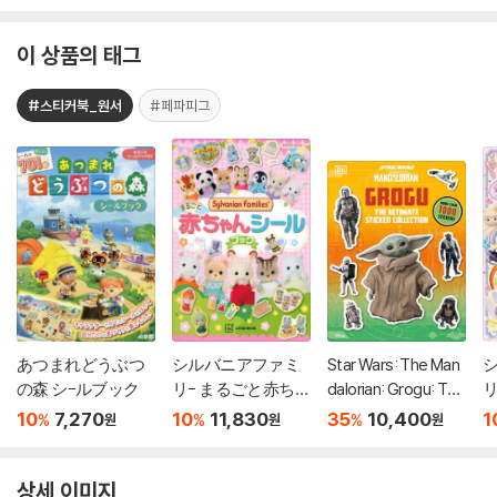
이 상품의 태그
#스티커북_원서
#페파피그
あつまれどうぶつ
シルバニアファミ
Star Wars: The Man
の森 シ-ルブック
リ- まるごと赤ちゃ
dalorian: Grogu: The
リ
んシ-ルブック
Ultimate Sticker Coll
10
7,270
10
11,830
35
10,400
1
%
%
%
원
원
원
ection
상세 이미지