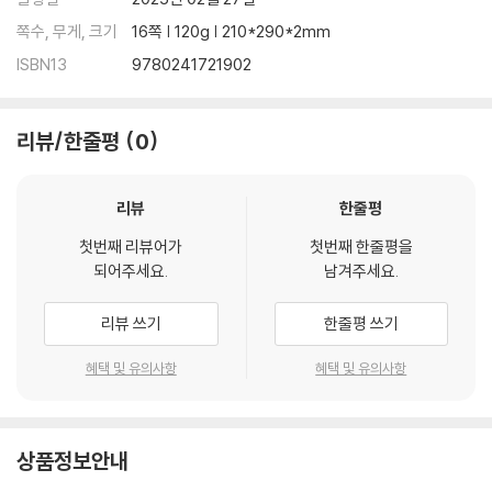
쪽수, 무게, 크기
16쪽 | 120g | 210*290*2mm
ISBN13
9780241721902
리뷰/한줄평
0
리뷰
한줄평
첫번째 리뷰어가
첫번째 한줄평을
되어주세요.
남겨주세요.
리뷰 쓰기
한줄평 쓰기
혜택 및 유의사항
혜택 및 유의사항
상품정보안내