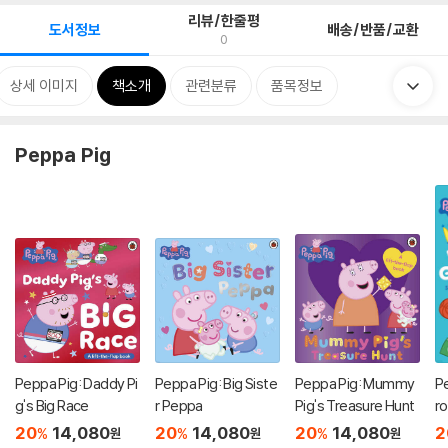
리뷰/한줄평
도서정보
배송/반품/교환
0
상세 이미지
책소개
관련분류
품목정보
Peppa Pig
Peppa Pig: Daddy Pi
Peppa Pig: Big Siste
Peppa Pig: Mummy
Pe
g's Big Race
r Peppa
Pig's Treasure Hunt
ro
it
20
14,080
20
14,080
20
14,080
2
%
%
%
원
원
원