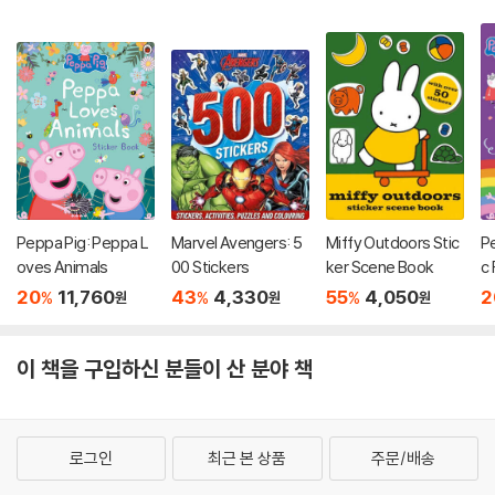
Peppa Pig: Peppa L
Marvel Avengers: 5
Miffy Outdoors Stic
Pe
oves Animals
00 Stickers
ker Scene Book
c 
ct
20
11,760
43
4,330
55
4,050
2
%
%
%
원
원
원
이 책을 구입하신 분들이 산 분야 책
로그인
최근 본 상품
주문/배송