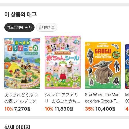
이 상품의 태그
#스티커북_원서
#페파피그
あつまれどうぶつ
シルバニアファミ
Star Wars: The Man
M
の森 シ-ルブック
リ- まるごと赤ちゃ
dalorian: Grogu: The
00
んシ-ルブック
Ultimate Sticker Coll
10
7,270
10
11,830
35
10,400
4
%
%
%
원
원
원
ection
상세 이미지