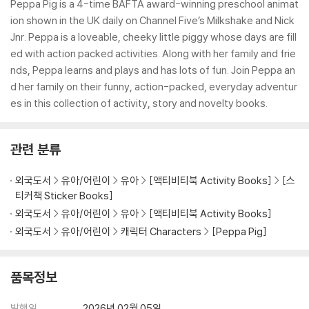
Peppa Pig is a 4-time BAFTA award-winning preschool animat
ion shown in the UK daily on Channel Five’s Milkshake and Nick
Jnr. Peppa is a loveable, cheeky little piggy whose days are fill
ed with action packed activities. Along with her family and frie
nds, Peppa learns and plays and has lots of fun. Join Peppa an
d her family on their funny, action-packed, everyday adventur
es in this collection of activity, story and novelty books.
관련 분류
외국도서
유아/어린이
유아
[액티비티북 Activity Books]
[스
티커책 Sticker Books]
외국도서
유아/어린이
유아
[액티비티북 Activity Books]
외국도서
유아/어린이
캐릭터 Characters
[Peppa Pig]
품목정보
발행일
2026년 02월 05일