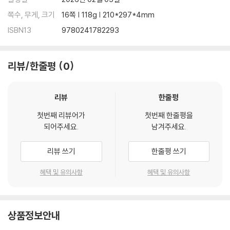
쪽수, 무게, 크기
16쪽 | 118g | 210*297*4mm
ISBN13
9780241782293
리뷰/한줄평
0
리뷰
한줄평
첫번째 리뷰어가
첫번째 한줄평을
되어주세요.
남겨주세요.
리뷰 쓰기
한줄평 쓰기
혜택 및 유의사항
혜택 및 유의사항
상품정보안내