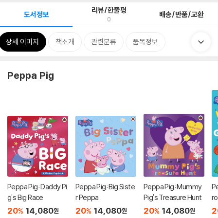
리뷰/한줄평
도서정보
배송/반품/교환
0
상세 이미지
책소개
관련분류
품목정보
Peppa Pig
Peppa Pig: Daddy Pi
Peppa Pig: Big Siste
Peppa Pig: Mummy
Pe
g's Big Race
r Peppa
Pig's Treasure Hunt
ro
it
20
14,080
20
14,080
20
14,080
2
%
%
%
원
원
원