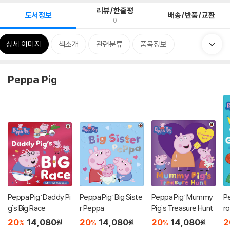
리뷰/한줄평
도서정보
배송/반품/교환
0
상세 이미지
책소개
관련분류
품목정보
Peppa Pig
Peppa Pig: Daddy Pi
Peppa Pig: Big Siste
Peppa Pig: Mummy
Pe
g's Big Race
r Peppa
Pig's Treasure Hunt
ro
it
20
14,080
20
14,080
20
14,080
2
%
%
%
원
원
원