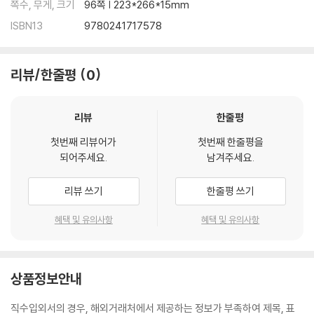
쪽수, 무게, 크기
96쪽 | 223*266*15mm
ISBN13
9780241717578
리뷰/한줄평
0
리뷰
한줄평
첫번째 리뷰어가
첫번째 한줄평을
되어주세요.
남겨주세요.
리뷰 쓰기
한줄평 쓰기
혜택 및 유의사항
혜택 및 유의사항
상품정보안내
직수입외서의 경우, 해외거래처에서 제공하는 정보가 부족하여 제목, 표