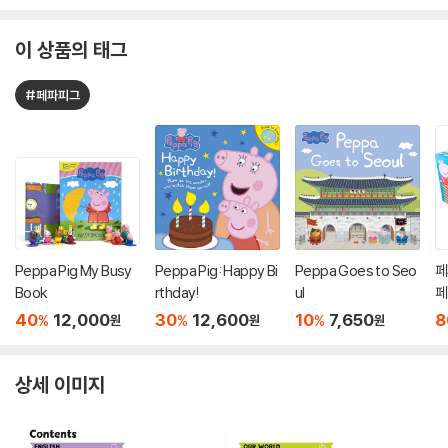
이 상품의 태그
#페파피그
Peppa Pig My Busy
Peppa Pig: Happy Bi
Peppa Goes to Seo
페
Book
rthday!
ul
페
트
40
12,000
30
12,600
10
7,650
8
%
%
%
원
원
원
te
io
t
상세 이미지