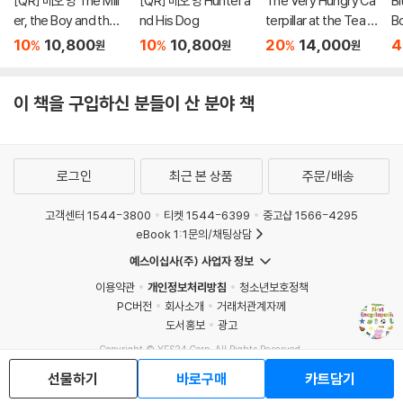
[QR] 베오영 The Mill
[QR] 베오영 Hunter a
The Very Hungry Ca
Bl
er, the Boy and the
nd His Dog
terpillar at the Tea P
B
Donkey
arty
Fl
10
10,800
10
10,800
20
14,000
4
%
%
%
원
원
원
B
이 책을 구입하신 분들이 산 분야 책
로그인
최근 본 상품
주문/배송
고객센터 1544-3800
티켓 1544-6399
중고샵 1566-4295
eBook 1:1문의/채팅상담
예스이십사(주) 사업자 정보
이용약관
개인정보처리방침
청소년보호정책
PC버전
회사소개
거래처관계자께
도서홍보
광고
Copyright © YES24 Corp. All Rights Reserved.
MATOM13
선물하기
바로구매
카트담기