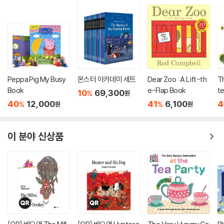
Peppa Pig My Busy
몬스터 아카데미 세트
Dear Zoo : A Lift-th
T
Book
e-Flap Book
te
10
69,300
%
원
40
12,000
41
6,100
4
%
%
원
원
이 분야 신상품