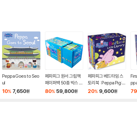
Peppa Goes to Seo
페파피그 원서 그림책
페파피그 베드타임 스
Fir
ul
페이퍼백 50종 박스 세
토리북 : Peppa Pig: B
ppa
트 (블루) The Ultima
edtime Little Library
토
10
7,650
80
59,800
20
9,600
79
%
%
%
원
원
원
te Peppa Pig Collect
북
ion : 50 Book Box Se
t