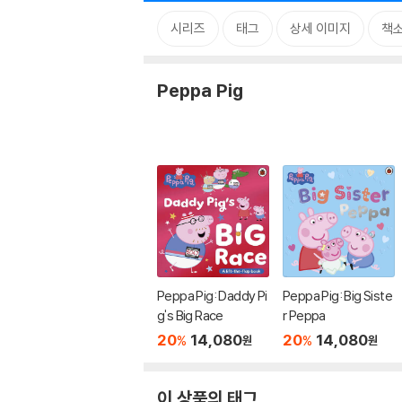
시리즈
태그
상세 이미지
책
Peppa Pig
Peppa Pig: Daddy Pi
Peppa Pig: Big Siste
g's Big Race
r Peppa
20
14,080
20
14,080
%
%
원
원
이 상품의 태그