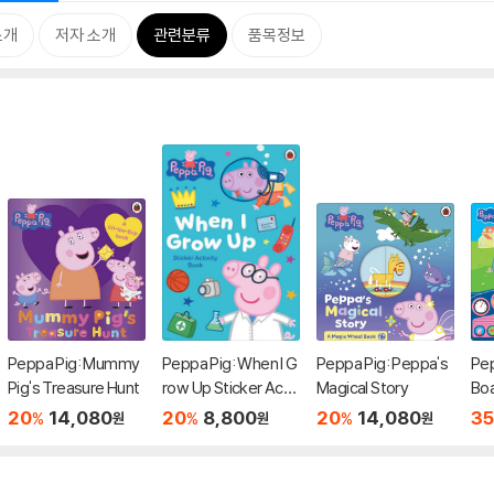
소개
저자 소개
관련분류
품목정보
Peppa Pig: Mummy
Peppa Pig: When I G
Peppa Pig: Peppa's
Pep
Pig's Treasure Hunt
row Up Sticker Activ
Magical Story
Bo
ity Book
[Wi
20
14,080
20
8,800
20
14,080
35
%
%
%
원
원
원