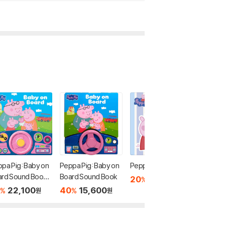
pa Pig: Baby on
Peppa Pig: Baby on
Peppa Pig: Evie
Peppa Pi
ard Sound Book
Board Sound Book
reat: A 
20
10,080
%
원
th Battery]
ft-the-
22,100
40
15,600
20
1
%
%
%
원
원