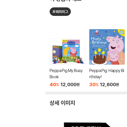
#페파피그
Peppa Pig My Busy
Peppa Pig: Happy Bi
Book
rthday!
40
12,000
30
12,600
%
%
원
원
상세 이미지