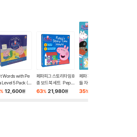
st Words with Pe
페파피그 스토리타임 8
페파 피그 : 페파와 친구
페파피그
 Level 5 Pack (스
종 보드북 세트 : Pepp
들 자석놀이책 Peppa
페이퍼백 
리북4권+액티비티
a's Storytime Hous
Pig: Peppa and Frien
트 (레드)
12,600
63
21,980
35
11,120
80
5
%
%
%
%
원
원
원
4권+QR음원제공)
e 8 Books Set
ds Magnet Book
eppa Pi
50 Book