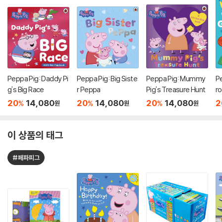
Peppa Pig: Daddy Pi
Peppa Pig: Big Siste
Peppa Pig: Mummy
Pe
g's Big Race
r Peppa
Pig's Treasure Hunt
ro
it
20
14,080
20
14,080
20
14,080
2
%
%
%
원
원
원
이 상품의 태그
#페파피그