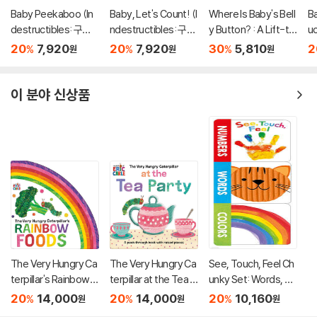
Baby Peekaboo (In
Baby, Let's Count! (I
Where Is Baby's Bell
B
destructibles: 구강
ndestructibles: 구강
y Button? : A Lift-th
u
기 아이를 위한 츄잉북
기 아이를 위한 츄잉북
e-Flap Book
를
20
7,920
20
7,920
30
5,810
2
%
%
%
원
원
원
시리즈)
시리즈)
이 분야 신상품
The Very Hungry Ca
The Very Hungry Ca
See, Touch, Feel Ch
terpillar's Rainbow F
terpillar at the Tea P
unky Set: Words, Nu
oods
arty
mbers and Colors
20
14,000
20
14,000
20
10,160
%
%
%
원
원
원