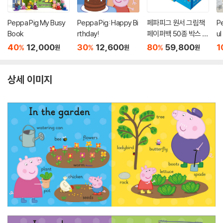
Peppa Pig My Busy
Peppa Pig: Happy Bi
페파피그 원서 그림책
P
Book
rthday!
페이퍼백 50종 박스 세
ul
트 (블루) The Ultima
40
12,000
30
12,600
80
59,800
1
%
%
%
원
원
원
te Peppa Pig Collect
ion : 50 Book Box Se
t
상세 이미지