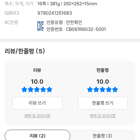
쪽수, 무게, 크기
16쪽 | 381g | 260*262*15mm
ISBN13
9780241251683
KC인증
인증유형 : 안전확인
인증번호 :
CB061R6032-5001
리뷰/한줄평
5
리뷰
한줄평
10.0
10.0
리뷰 쓰기
한줄평 쓰기
혜택 및 유의사항
혜택 및 유의사항
리뷰
2
한줄평
3