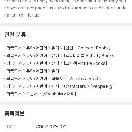
he Park and At a Party by pointing to each picture and saying t
he words. Each page has an extra surprise to find hidden unde
r a fun-to-lift flap!
관련 분류
외국도서
유아/어린이
유아
[컨셉북 Concept Books]
외국도서
유아/어린이
유아
[액티비티북 Activity Books]
외국도서
유아/어린이
유아
[그림책 Picture Books]
외국도서
유아/어린이
유아
외국도서
유아/어린이
학습서
[Vocabulary 어휘]
외국도서
유아/어린이
캐릭터 Characters
[Peppa Pig]
외국도서
학습서
[Vocabulary 어휘]
품목정보
발행일
2016년 07월 07일