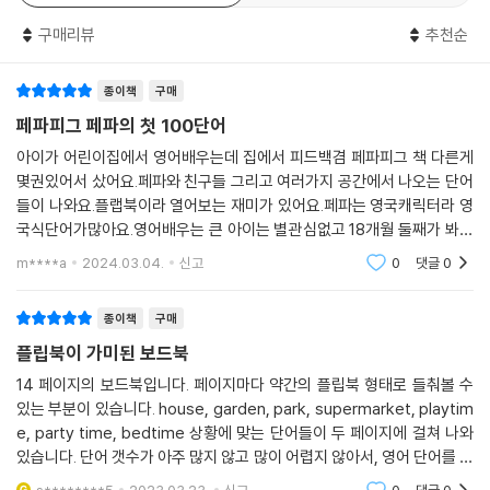
구매리뷰
추천순
종이책
구매
페파피그 페파의 첫 100단어
아이가 어린이집에서 영어배우는데 집에서 피드백겸 페파피그 책 다른게
몇권있어서 샀어요.페파와 친구들 그리고 여러가지 공간에서 나오는 단어
들이 나와요.플랩북이라 열어보는 재미가 있어요.페파는 영국캐릭터라 영
국식단어가많아요.영어배우는 큰 아이는 별관심없고 18개월 둘째가 봐서
읽어주고있어요.단어는 영어랑 한국어 다알려주면서 봅니다.페파좋아하
m****a
2024.03.04.
신고
0
댓글
0
면 영어접하기 좋을거같
종이책
구매
플립북이 가미된 보드북
14 페이지의 보드북입니다. 페이지마다 약간의 플립북 형태로 들춰볼 수
있는 부분이 있습니다. house, garden, park, supermarket, playtim
e, party time, bedtime 상황에 맞는 단어들이 두 페이지에 걸쳐 나와
있습니다. 단어 갯수가 아주 많지 않고 많이 어렵지 않아서, 영어 단어를 익
히기 시작하는 초기에 흥미를 돋우기에 적절한 책으로 보여집니다. 플립북