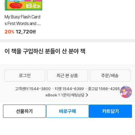
My Busy Flash Card
s First Words and A
BC: Scholastic Early
20
12,720
%
원
Learners
이 책을 구입하신 분들이 산 분야 책
로그인
최근 본 상품
주문/배송
고객센터 1544-3800
티켓 1544-6399
중고샵 1566-4295
eBook 1:1문의/채팅상담
예스이십사(주) 사업자 정보
선물하기
바로구매
카트담기
이용약관
개인정보처리방침
청소년보호정책
PC버전
회사소개
거래처관계자께
도서홍보
광고
Copyright © YES24 Corp. All Rights Reserved.