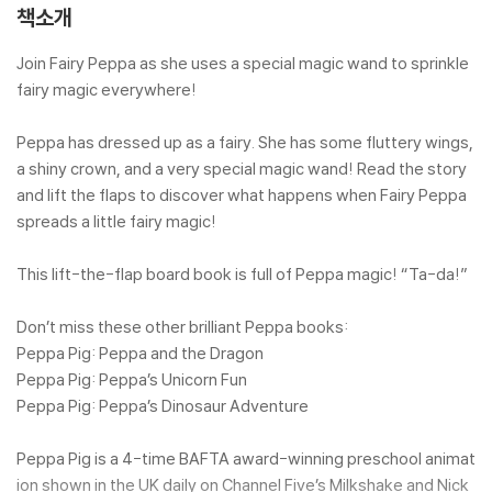
책소개
Join Fairy Peppa as she uses a special magic wand to sprinkle
fairy magic everywhere!
Peppa has dressed up as a fairy. She has some fluttery wings,
a shiny crown, and a very special magic wand! Read the story
and lift the flaps to discover what happens when Fairy Peppa
spreads a little fairy magic!
This lift-the-flap board book is full of Peppa magic! “Ta-da!”
Don’t miss these other brilliant Peppa books:
Peppa Pig: Peppa and the Dragon
Peppa Pig: Peppa’s Unicorn Fun
Peppa Pig: Peppa’s Dinosaur Adventure
Peppa Pig is a 4-time BAFTA award-winning preschool animat
ion shown in the UK daily on Channel Five’s Milkshake and Nick