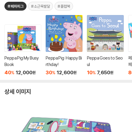
#페파피그
#소근육발달
#플랩북
Peppa Pig My Busy
Peppa Pig: Happy Bi
Peppa Goes to Seo
페
Book
rthday!
ul
페
트
40
12,000
30
12,600
10
7,650
8
%
%
%
원
원
원
te
io
t
상세 이미지