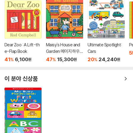
Dear Zoo : A Lift-th
Maisy's House and
Ultimate Spotlight:
P
e-Flap Book
Garden 메이지 하우
Cars
5
스 앤 가든 팝업북
41
6,100
47
15,300
20
24,240
%
%
%
원
원
원
이 분야 신상품