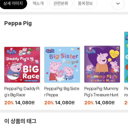
상세 이미지
책소개
관련분류
품목정보
Peppa Pig
Peppa Pig: Daddy Pi
Peppa Pig: Big Siste
Peppa Pig: Mummy
Pe
g's Big Race
r Peppa
Pig's Treasure Hunt
ro
it
20
14,080
20
14,080
20
14,080
2
%
%
%
원
원
원
이 상품의 태그