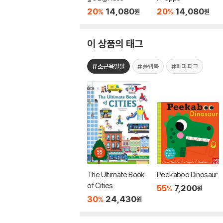
20
14,080
20
14,080
%
%
원
원
이 상품의 태그
#소근육발달
#플랩북
#페파피그
The Ultimate Book
Peekaboo Dinosaur
of Cities
55
7,200
%
원
30
24,430
%
원