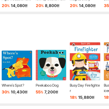
ity Book
[Wi
20
14,080
20
8,800
20
14,080
35
%
%
%
원
원
원
Where's Spot?
Peekaboo Dog
Busy Day: Firefighte
Bus
r
ice
30
10,430
55
7,200
%
%
원
원
18
15,880
18
%
원