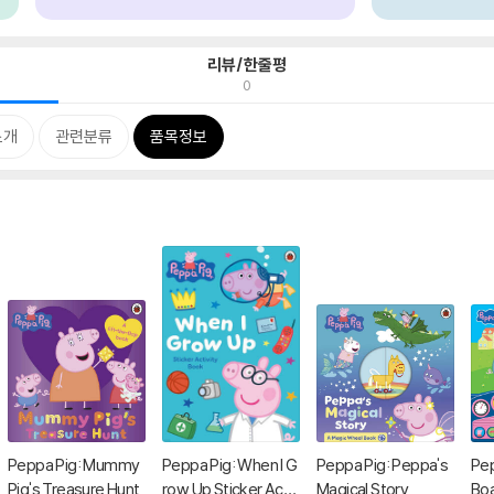
리뷰/한줄평
0
소개
관련분류
품목정보
Peppa Pig: Mummy
Peppa Pig: When I G
Peppa Pig: Peppa's
Pep
Pig's Treasure Hunt
row Up Sticker Activ
Magical Story
Bo