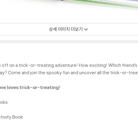
상세 이미지 더보기
ff on a trick-or-treating adventure! How exciting! Which friend’s h
ay? Come and join the spooky fun and uncover all the trick-or-trea
ne loves trick-or-treating!
ooks:
tivity Book