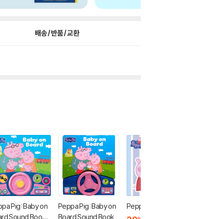
배송/반품/교환
pa Pig: Baby on
Peppa Pig: Baby on
Peppa Pig: Evie
Peppa Pi
ard Sound Book
Board Sound Book
reat: A 