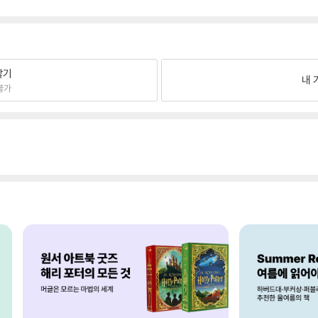
팔기
내 
불가