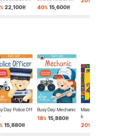
20
10,080
%
원
th Battery]
ft-the-
22,100
40
15,600
20
1
%
%
%
원
원
y Day: Police Off
Busy Day: Mechanic
Maisy's Big Flap Boo
Find Spo
r
k
ft the F
18
15,880
%
원
Collect
15,880
20
15,200
50
5
%
%
%
원
원