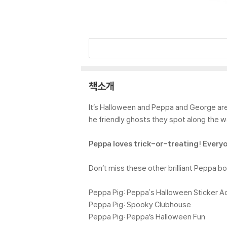
책소개
It’s Halloween and Peppa and George are o
he friendly ghosts they spot along the w
Peppa loves trick-or-treating! Everyo
Don’t miss these other brilliant Peppa b
Peppa Pig: Peppa's Halloween Sticker Ac
Peppa Pig: Spooky Clubhouse
Peppa Pig: Peppa’s Halloween Fun