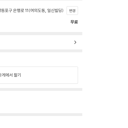
등포구 은행로 11(여의도동, 일신빌딩)
변경
무료
가게에서 팔기