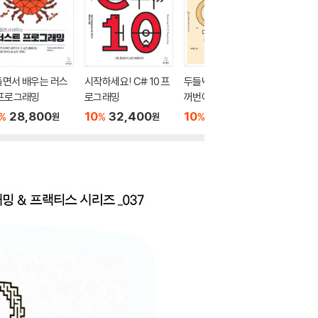
들면서 배우는 러스
시작하세요! C# 10 프
두들낙서의 C/C++ 한
시작하세요
 프로그래밍
로그래밍
꺼번에 배우기
프로그
28,800
10
32,400
10
24,300
10
3
%
%
%
%
원
원
원