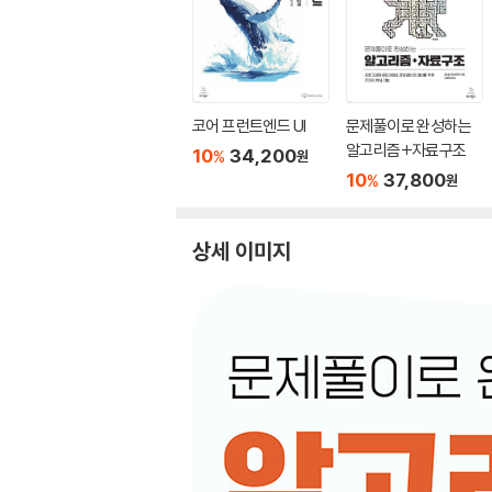
코어 프런트엔드 UI
문제풀이로 완성하는
알고리즘+자료구조
10
34,200
%
원
10
37,800
%
원
상세 이미지