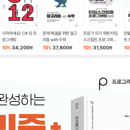
시작하세요! C# 12 프
문제 해결을 위한 알고
프로가 되기 위한 타입
만
로그래밍
리즘 with 수학
스크립트 프로그래밍
트
입문
10
34,200
10
37,800
10
31,500
10
%
%
%
원
원
원