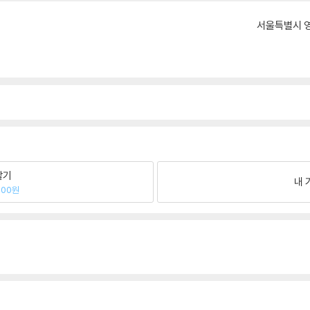
서울특별시 영
팔기
내 
200원