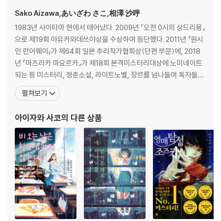
Sako Aizawa,あいざわ さこ,相澤 沙呼
1983년 사이타마 현에서 태어났다. 2009년 『오전 0시의 상드리용』
으로 제19회 아유카와데쓰야상을 수상하며 등단했다. 2011년 「원시
인 런어웨이」가 제64회 일본 추리작가협회상(단편 부문)에, 2018
년 『마츠리카 마요르카』가 제18회 본격미스터리대상에 노미네이트
되는 등 미스터리, 청춘소설, 라이트노벨, 장르를 넘나들며 독자들을
사로잡고 있다. 특히 청춘소설 『소설의 신』은 출간 즉시 열렬한 지지
펼쳐보기
를 받으며 영화로도 제작되었다. 2019년, 데뷔 10년 차에 발표한 『영
매탐정 조즈카』는 죽은 자의 메시지를 읽고 전달하는 영매 소녀 ‘조즈
아이자와 사코
의 다른 상품
카’와 논리적이고 합리적 추론을