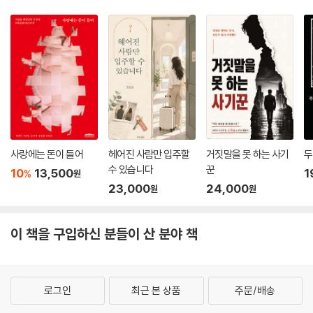
사랑에는 돈이 들어
헤어진 사람만 입주할
거짓말을 못 하는 사기
두
수 있습니다
꾼
10
13,500
1
%
원
23,000
24,000
원
원
이 책을 구입하신 분들이 산 분야 책
로그인
최근 본 상품
주문/배송