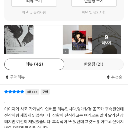
리뷰 쓰기
한줄평 쓰기
“살인의 계획도, 실행도 완벽했다.
혜택 및 유의사항
혜택 및 유의사항
조즈카 히스이가 나타나기 전까지는….”
“독자를 놀라게, 전율하게 만들어보고 싶었습니다.” _출간 기념 작가 인터
9
뷰에서
더보기
《인버트》는 일찍이 작가가 예고한 대로, 일반적 추리소설과 달리 범인의
2
정체와 범행 방식을 서두에 보여준 뒤, 역으로 탐정에게 추적당하는 범인
리뷰
42
한줄평
21
입장에서 이야기를 전개하는 ‘도치서술 추리소설’이다. 주변을 맴돌다가
차츰 옥죄어오는 조즈카의 포위망을 범인 관점에서 함께 느끼게 되는 만큼
구매리뷰
추천순
긴장감과 스릴은 배가될 수밖에 없다. 나아가 아이자와 사코는 중간중간
히스이의 입을 빌려 “당신은 탐정의 추리를 추리할 수 있습니까?”라는 도
eBook
구매
발적 질문까지 던져놓는다. 밴 다인과 엘러리 퀸 이래 고고히 이어져온 ‘작
가와의 두뇌 대결’인 셈. 도전장을 받아든 한국 독자들은 과연 범행의 허점
.
을 논리로 무너뜨릴 수 있을까.
아이자와 사코 작가님의 인버트 리뷰입니다.영매탐정 조즈카 후속편인데
전작처럼 재밌게 읽었습니다. 상황이 전작하고는 여러모로 많이 달라진 상
한층 깊어진 캐릭터 또한 《인버트》를 읽는 즐거움 중 하나다. 추리소설 역
태지만 여전히 재밌었습니다. 후속작이 또 있던데 그것도 읽어보고 싶어지
사에서도 손꼽힐 히로인 조즈카 히스이는 저도 모르게 감정을 폭발시키기
네요 재밌게 잘 읽었습니다.