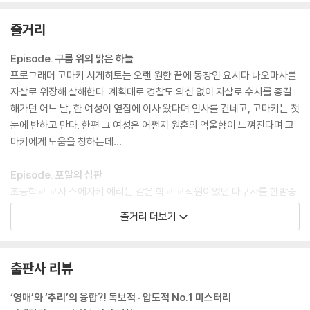
면 숙부님도 입장이 난처해지잖아요. 그래서 최대한 연락드리지 않으려고
했는데……. 이 페트병은 경찰이 조사해볼 가치가 있는 것 같아요.”
줄거리
이야기를 들으며 고마키는 머리를 싸쥐고 싶다는 생각으로 가득해졌다.
Episode. 구름 위의 맑은 하늘
이게 무슨 소리야.
프로그래머 고마키 시게히토는 오랜 원한 끝에 동창인 요시다 나오마사를
영능력자의 증언으로 수사를 해서 사건을 해결해왔다니…….
자살로 위장해 살해한다. 계획대로 경찰도 의심 없이 자살로 수사를 종결
일본 경찰은 대체 어떻게 돌아가고 있는 거지?
해가던 어느 날, 한 여성이 옆집에 이사 왔다며 인사를 건네고, 고마키는 첫
--- p.70
눈에 반하고 만다. 한편 그 여성은 어쩐지 원혼의 억울함이 느껴진다며 고
마키에게 도움을 청하는데….
자, 신사숙녀 여러분. 오래 기다리셨습니다. 지금부터는 해결편이에요. 모
든 단서가 제시됐습니다.”
Episode. 포말의 심판
초등학교 교사 스에자키 에리는 같은 학교 교직원이었던 다구사를 한밤중
익숙한 그 모습을 보고 마코토는 납득했다.
에 교실로 불러내 자살로 보이게끔 살해한다. 끔찍한 사건으로 인한 소동
줄거리 더보기
아무래도 보고서에 적을 내용이 단번에 늘어날 것 같다.
도 잠시뿐. 차츰 평화를 되찾아가던 학교에, 생뚱맞게 화려한 차림의 여성
히스이는 양손 다섯 손가락을 맞대더니 그 끝이 마코토를 향하도록 내밀었
이 나타나 ‘스쿨 카운슬러’라고 자신을 소개한다. 그날부터 여성은 스에자
다.
키 주변에서 출몰하며 자꾸 묘한 질문을 던지는데…
출판사 리뷰
“범인은 자명. 하지만 저는 이렇게 묻겠습니다. 과연, 당신은 탐정의 추리
Episode. 신용할 수 없는 목격자
‘영매’와 ‘추리’의 융합?! 독보적 · 압도적 No.1 미스터리
를 추리할 수 있습니까?”
탐정회사를 크게 성공시킨 전직 형사 운노 야스노리. 부하 직원 소네모토