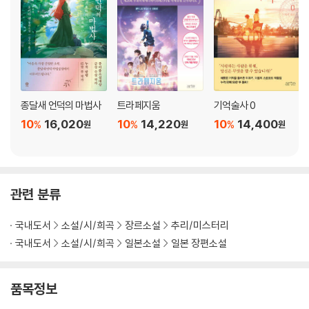
종달새 언덕의 마법사
트라페지움
기억술사 0
10
16,020
10
14,220
10
14,400
%
%
%
원
원
원
관련 분류
국내도서
소설/시/희곡
장르소설
추리/미스터리
국내도서
소설/시/희곡
일본소설
일본 장편소설
품목정보