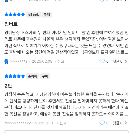
감히 행운이라 불러도 좋겠다. 어떤 농도 · 심도의 추리소설을 읽어온 독자
든 《인버트》는 그 ‘행운’을 절감하게 해주지 않을까. 이제 “두려워할지어
eBook
구매
다, 아이자와 사코”라는 현지 독자평에, 한국의 추리소설 팬들이 공감하게
될 차례다.
인버트
영매탐정 조즈카의 두 번째 이야기인 인버트. 앞 권 후반에 보여주었던 임
펙트 때문에 후속권이 나올까 싶은 생각마저 들었지만, 이번 권을 보면서
이런 식으로 이야기가 이어질 수 있구나라는 것을 느낄 수 있었다. 이번 권
도 후반에 나오는 장면이 정말 인상적이었고... (무엇보다 표지 일러스트가
정말 마음에 들었다)
f*******a
2025.02.08.
신고
0
댓글
0
종이책
구매
2탄
굉장히 수준 높고, 기상천외하며 예측 불가능한 트릭을 구사했다! ‘독자에
게 단서를 당당하게 보여 주면서도 진상을 알아맞히지 못하게 한다.’라는
본격 미스터리의 난제를 멋지게 해결했다.과거의 사건이라는 배경과 치밀
한 복선을 활용하고, 예상치 못한 진실을 짐작하지 못하도록 이야기를 끌
어가는 솜씨가 뛰어나다.
r***********y
2025.01.31.
신고
0
댓글
0