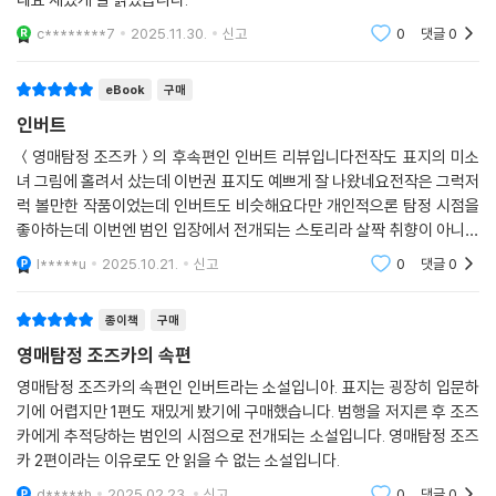
도 하고 어두운 면을 내비치기도 하는 등 다층적인 면모를 드러낸다. 비서
c********7
2025.11.30.
신고
0
댓글
0
겸 도우미 ‘마코토’는 파트너로서 조즈카를 대등히 마주할 만큼 성장해 있
다. 눈 밝은 독자는 작품 곳곳에 녹아 있는 《영매탐정 조즈카》와의 연결고
eBook
구매
리를 발견하는 기쁨도 누릴 수 있을 것이다.
인버트
“《영매탐정 조즈카》는 걸작이다. 《인버트》도 마찬가지다.” _아마존 독자
＜영매탐정 조즈카＞의 후속편인 인버트 리뷰입니다전작도 표지의 미소
녀 그림에 홀려서 샀는데 이번권 표지도 예쁘게 잘 나왔네요전작은 그럭저
평
럭 볼만한 작품이었는데 인버트도 비슷해요다만 개인적으론 탐정 시점을
좋아하는데 이번엔 범인 입장에서 전개되는 스토리라 살짝 취향이 아니었
《영매탐정 조즈카》의 반전을 기억하는 이라면 그 충격을 능가할 《인버트》
던...
의 역대급 반전을 기대해도 좋다. 여운과 함께 마지막 페이지를 넘기고 나
l*****u
2025.10.21.
신고
0
댓글
0
면, 제목부터 일러스트, 디자인까지 이 작품의 모든 요소가 얼마나 치밀한
계획하에 설계되었는지 깨닫고 더욱 놀라게 될 것이다.
종이책
구매
영매탐정 조즈카의 속편
아이자와 사코는 출간 후 한 인터뷰를 통해 “(추리소설을) 좀 어려워서 읽
영매탐정 조즈카의 속편인 인버트라는 소설입니아. 표지는 굉장히 입문하
기 어렵다고 여기는 분도 많을 줄로 안다. 그런 분도 즐기실 수 있게, 그 점
기에 어렵지만 1편도 재밌게 봤기에 구매했습니다. 범행을 저지른 후 조즈
을 의식하며 썼으니 미스터리의 재미를 느껴보시면 좋겠다”라며 《인버
카에게 추적당하는 범인의 시점으로 전개되는 소설입니다. 영매탐정 조즈
트》에 담은 희망과 포부를 밝혔다. 라이트노벨처럼 가볍게 읽히는 재미와
카 2편이라는 이유로도 안 읽을 수 없는 소설입니다.
본격 미스터리로서의 정교함을 고루 갖춘 소설을 만나기란 쉽지 않으니,
d*****h
2025.02.23.
신고
0
댓글
0