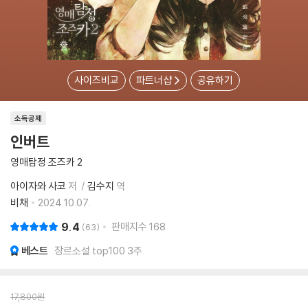
사이즈비교
파트너샵
공유하기
소득공제
인버트
영매탐정 조즈카 2
아이자와 사코
저
김수지
역
비채
2024.10.07.
9.4
판매지수
168
63
베스트
장르소설 top100 3주
17,800
원