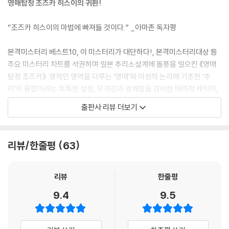
영매탐정 조즈카 히스이의 귀환!
--- p.108
와 갈등을 빚은 끝에 그를 권총으로 사살하는 데 이른다. 형사 시절 쌓은 노
하우와 경험을 바탕으로, 현장에 남았을지 모를 증거를 완벽히 없앴지만,
“조즈카 히스이의 마법에 빠져들 것이다.” _아마존 독자평
누군가 범행을 목격한 것 같다는 의심이 든다. 얼마 후, 형사 두 명과 쭈뼛
대는 여성 한 명이 운노의 회사로 찾아오는데…
본격미스터리 베스트10, 이 미스터리가 대단하다!, 본격미스터리대상 등
주요 미스터리 차트를 석권하며 일본 추리소설계에 돌풍을 일으킨 《영매
탐정 조즈카》. 영적인 영역을 다루는 ‘영매’와 이성적 논리에 기초한 ‘추
리’의 융합이라는 독특한 설정, 무게감과 경쾌함을 겸비한 매력적 캐릭터,
400여 쪽의 서사를 단숨에 뒤엎는 반전 등 장르소설 특유의 쾌감을 유감
출판사 리뷰 더보기
없이 선사한 덕분에 한국에서도 돌풍은 이어졌다. 자연히 속편 집필 요청
또한 빗발쳤으나, 충격적 반전으로 끝맺은 덕분에 후속작은 어려워 보인다
는 것이 중론이었다.
리뷰/한줄평
63
그러나 아이자와 사코는 《영매탐정 조즈카》 출간 이 년 만에, 각종 우려를
불식시키듯 영매탐정의 두 번째 이야기 《인버트》를 당당히 선보이며 조즈
리뷰
한줄평
카 히스이의 귀환을 알렸다. 현지에서는 출간 즉시 폭발적 관심이 쏟아졌
9.4
9.5
고, 웰메이드 속편을 향한 찬사의 독후감이 이어지며 단숨에 10만 부가 판
매되었다. 2022년에는 《영매탐정 조즈카》와 《인버트》가 나란히 기요하
라 가야 주연의 TV드라마로도 제작되면서 다시 한번 나란히 주목받았다.