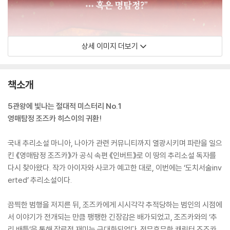
상세 이미지 더보기
책소개
5관왕에 빛나는 절대적 미스터리 No.1
영매탐정 조즈카 히스이의 귀환!
국내 추리소설 마니아, 나아가 관련 커뮤니티까지 열광시키며 파란을 일으
킨 《영매탐정 조즈카》가 공식 속편 《인버트》로 이 땅의 추리소설 독자를
다시 찾아왔다. 작가 아이자와 사코가 예고한 대로, 이번에는 ‘도치서술inv
erted’ 추리소설이다.
끔찍한 범행을 저지른 뒤, 조즈카에게 시시각각 추적당하는 범인의 시점에
서 이야기가 전개되는 만큼 팽팽한 긴장감은 배가되었고, 조즈카와의 ‘추
리 배틀’을 통해 장르적 재미는 극대화되었다. 전무후무한 캐릭터 조즈카