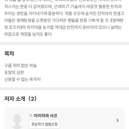
히스이는 한층 더 깊어졌으며, 근래의 IT 기술까지 마음껏 활용한 트릭과
추리는 경탄을 자아내기에 충분하다. 작품 곳곳에 숨겨진 전작과의 연결고
리들은 영매탐정을 오랫동안 기다려온 팬들을 한층 기쁘게 할 것. 《영매탐
정 조즈카》의 마지막을 능가할 역대급 반전까지 준비되어 있으니 설레는
마음으로 책장을 넘겨도 좋다.
목차
구름 위의 맑은 하늘
포말의 심판
신용할 수 없는 목격자
저자 소개
2
저
아이자와 사코
관심작가 알림신청