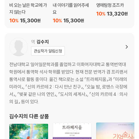
비 오는 날은 학교에 가
내 이야기를 읽어주세
영매탐정 조즈카
지 않는다
요
10
13,320
%
원
10
15,300
10
15,300
%
%
원
원
역
김수지
관심작가 알림신청
전남대학교 일어일문학과를 졸업하고 이화여자대학교 통역번역대
학원에서 통역학 석사 학위를 받았다. 현재 전문 번역가 겸 프리랜서
통역사로 활동 중이다. 옮긴 책으로는 소설 『트라페지움』과 『미래의
미라이』, 『신의 카르테 2 : 다시 만난 친구』, 『오늘 밤, 로맨스 극장에
서』, 『벚꽃 같은 나의 연인』, 『도시의 세계사』, 『신의 카르테 4 : 의사
의 길』 등이 있다.
김수지
의 다른 상품