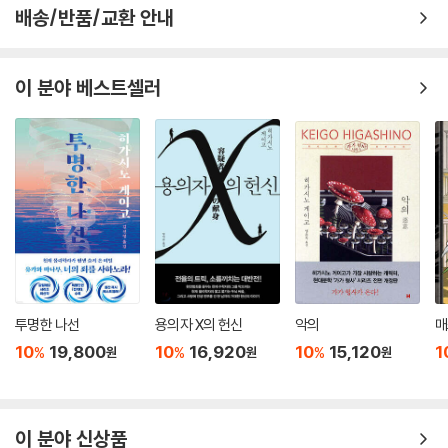
배송/반품/교환 안내
이 분야 베스트셀러
투명한 나선
용의자 X의 헌신
악의
매
10
19,800
10
16,920
10
15,120
1
%
%
%
원
원
원
이 분야 신상품