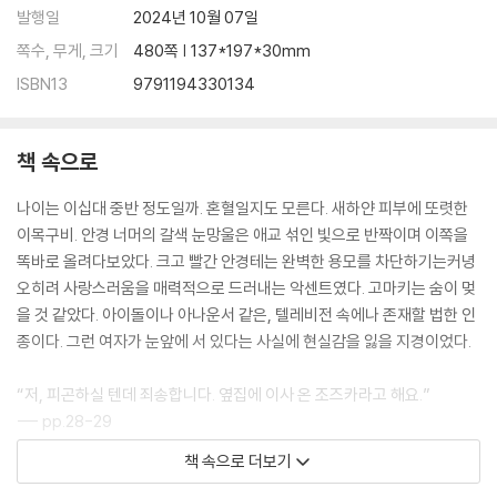
발행일
2024년 10월 07일
쪽수, 무게, 크기
480쪽 | 137*197*30mm
ISBN13
9791194330134
책 속으로
나이는 이십대 중반 정도일까. 혼혈일지도 모른다. 새하얀 피부에 또렷한
이목구비. 안경 너머의 갈색 눈망울은 애교 섞인 빛으로 반짝이며 이쪽을
똑바로 올려다보았다. 크고 빨간 안경테는 완벽한 용모를 차단하기는커녕
오히려 사랑스러움을 매력적으로 드러내는 악센트였다. 고마키는 숨이 멎
을 것 같았다. 아이돌이나 아나운서 같은, 텔레비전 속에나 존재할 법한 인
종이다. 그런 여자가 눈앞에 서 있다는 사실에 현실감을 잃을 지경이었다.
“저, 피곤하실 텐데 죄송합니다. 옆집에 이사 온 조즈카라고 해요.”
--- pp.28-29
책 속으로 더보기
“물론 비공식적으로요. 영감 있는 민간인이 수사에 협조한다는 게 알려지