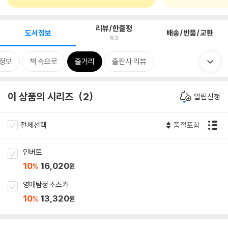
리뷰/한줄평
도서정보
배송/반품/교환
63
정보
책 속으로
줄거리
출판사 리뷰
이 상품의 시리즈
2
알림신청
전체선택
품절포함
인버트
10
16,020
%
원
영매탐정 조즈카
10
13,320
%
원