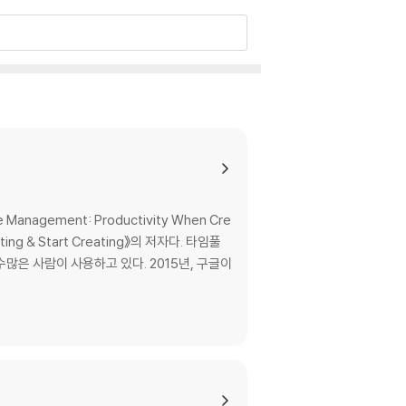
 생각을 내가 가지고 있는 고성능 데이터베이스와
지털 제텔카스텐을 시도할 타이밍이다. 글을 쓰는
gement: Productivity When Cre
ing & Start Creating》의 저자다. 타임풀
수많은 사람이 사용하고 있다. 2015년, 구글이