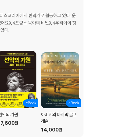
터스코리아에서 번역가로 활동하고 있다. 옮
어요》, 《프랑스 육아의 비밀》, 《우리아이 첫
 있다.
선악의 기원
아버지의 마지막 골프
어떻게 행복해질 것인
레슨
가
17,600
원
14,000
18,000
원
원