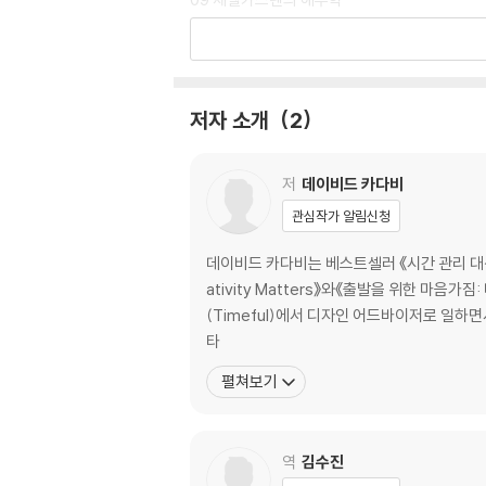
“‘제텔카스텐’을 사용할 때는 자전거를 타는 것
10 독서법
거리낄 것 없이 수월하게 연결할 수 있기 때문이다
11 파일 명명법
12 키워드/태그 선택법
텅 빈 하얀 워드 프로그램 화면을 보면 한숨만 
13 편안한 유지관리 의식
저자 소개
2
이들에게 디지털 제텔카스텐은 작은 힘으로 더 먼 
14 메모에서 완성작으로
15 메타데이터
16 시작하기
저
데이비드 카다비
관심작가 알림신청
데이비드 카다비는 베스트셀러 《시간 관리 대신 마음 
ativity Matters》와《출발을 위한 마음가짐: 미
(Timeful)에서 디자인 어드바이저로 일하면
타
펼쳐보기
역
김수진