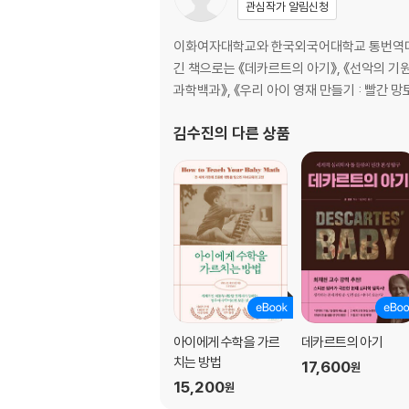
관심작가 알림신청
이화여자대학교와 한국외국어대학교 통번역대학
긴 책으로는 《데카르트의 아기》, 《선악의 기원
과학백과》, 《우리 아이 영재 만들기 : 빨간 망토
김수진
의 다른 상품
아이에게 수학을 가르
데카르트의 아기
치는 방법
17,600
원
15,200
원