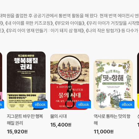
원을 졸업한 후 공공기관에서 통번역 활동을 해 왔다. 현재 번역 에이전시 엔
》, 《내 아이를 위한 키즈코칭》, 《부모와 아이들》, 《우리 아이가 거짓말을 시작했
》, 《우리 아이 영재 만들기 : 아기 돼지 삼 형제》, 《나의 작은 탐험가》 등 다수가
지그문트 바우만 행복
물의 시대
역사로 통하는 맛의 항
해질 권리
해
15,400
원
15,920
11,000
원
원