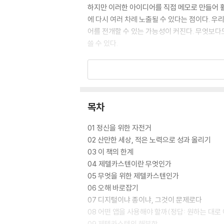
하지만 이러한 아이디어를 직접 메모로 만들어 활
에 다시 여러 차례 노출될 수 있다는 점이다. 
어를 전개할 수 있는 가능성이 커진다. 무엇보다
쓸 수 있다.
스마트 시대의 메모 상자, 디지털 제텔카스텐
제텔카스텐을 활용해 글쓰기를 위한 아이디어를 
장점이 있지만, 요즘에는 디지털 도구를 이용한 
목차
작업 방식을 업그레이드하는 방법들을 안내한다
01 정신을 위한 자전거
디지털 시대에는 순간적으로 떠오른 아이디어를 기
02 산만한 세상, 적은 노력으로 성과 올리기
어디서나 접근할 수 있으며, 태그하기, 링크 걸기
03 이 책의 한계
단한 방법으로 최상의 결과물을 낼 수 있는 다양
04 제텔카스텐이란 무엇인가
05 무엇을 위한 제텔카스텐인가
‘백지 공포증’은 그만! 메모 한 장으로 시작해서
06 오해 바로잡기
07 디지털이냐 종이냐, 그것이 문제로다
제텔카스텐의 쓰임새는 다양하다. 전문적으로 글을
08 어떤 앱을 사용해야 할까(정답: 원하는 대로
09 제텔카스텐의 해부학