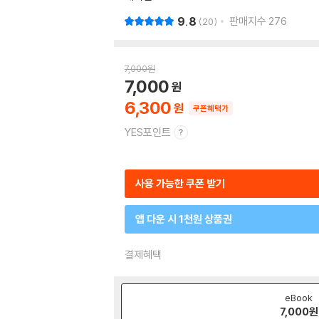
9.8
판매지수
276
20
7,000
원
7,000
6,300
쿠폰혜택가
YES포인트
사용 가능한 쿠폰 받기
앱 다운 시 1천원 상품권
결제혜택
eBook
7,000
원