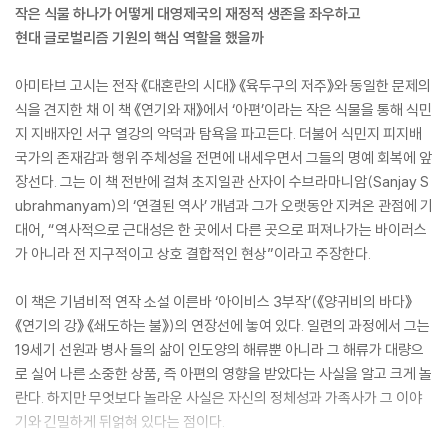
작은 식물 하나가 어떻게 대영제국의 재정적 생존을 좌우하고
현대 글로벌리즘 기원의 핵심 역할을 했을까
아미타브 고시는 전작 《대혼란의 시대》 《육두구의 저주》와 동일한 문제의
식을 견지한 채 이 책 《연기와 재》에서 ‘아편’이라는 작은 식물을 통해 식민
지 지배자인 서구 열강의 악덕과 탐욕을 파고든다. 더불어 식민지 피지배
국가의 존재감과 행위 주체성을 전면에 내세우면서 그들의 명예 회복에 앞
장선다. 그는 이 책 전반에 걸쳐 초지일관 산자이 수브라마니암(Sanjay S
ubrahmanyam)의 ‘연결된 역사’ 개념과 그가 오랫동안 지켜온 관점에 기
대어, “역사적으로 근대성은 한 곳에서 다른 곳으로 퍼져나가는 바이러스
가 아니라 전 지구적이고 상호 결합적인 현상”이라고 주장한다.
이 책은 기념비적 연작 소설 이른바 ‘아이비스 3부작’(《양귀비의 바다》
《연기의 강》 《쇄도하는 불》)의 연장선에 놓여 있다. 일련의 과정에서 그는
19세기 선원과 병사 들의 삶이 인도양의 해류뿐 아니라 그 해류가 대량으
로 실어 나른 소중한 상품, 즉 아편의 영향을 받았다는 사실을 알고 크게 놀
란다. 하지만 무엇보다 놀라운 사실은 자신의 정체성과 가족사가 그 이야
기와 긴밀하게 뒤얽혀 있다는 점이다.