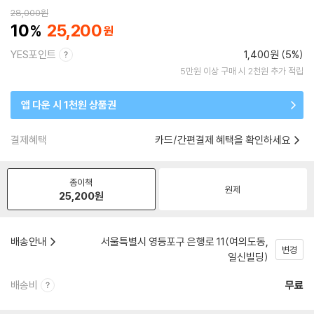
28,000
원
10
25,200
YES포인트
1,400원 (5%)
5만원 이상 구매 시 2천원 추가 적립
앱 다운 시 1천원 상품권
결제혜택
카드/간편결제 혜택을 확인하세요
종이책
원제
25,200
원
배송안내
서울특별시 영등포구 은행로 11(여의도동,
변경
일신빌딩)
배송비
무료