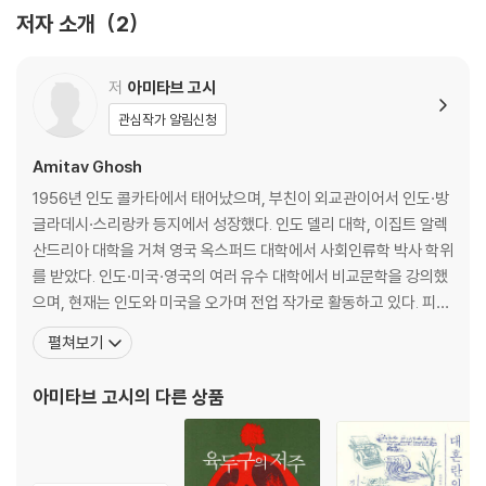
13 미국 이야기
저자 소개
2
14 광저우
15 전하이루
16 제국을 떠받치는 기둥
저
아미타브 고시
17 유사점
관심작가 알림신청
18 불길한 징조와 상서로운 징조
Amitav Ghosh
감사의 글
1956년 인도 콜카타에서 태어났으며, 부친이 외교관이어서 인도·방
주
글라데시·스리랑카 등지에서 성장했다. 인도 델리 대학, 이집트 알렉
옮긴이의 글
산드리아 대학을 거쳐 영국 옥스퍼드 대학에서 사회인류학 박사 학위
를 받았다. 인도·미국·영국의 여러 유수 대학에서 비교문학을 강의했
으며, 현재는 인도와 미국을 오가며 전업 작가로 활동하고 있다. 피카
레스크 소설(악당 소설)로 분류할 법한 첫 장편소설 《이성의 순환(T
펼쳐보기
he Circle of Reason)》으로 메디치상을, 영국이 식민지 인도에서
철수한 때부터 어느 인도인 가족과 영국인 가족의 뒤엉킨 역사를 다
아미타브 고시
의 다른 상품
룬 서사적 내러티브 《섀도 라인스(The