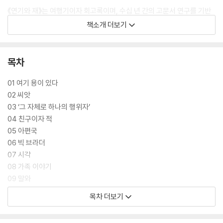
《연기와 재》는 여행기이자 회고록이며, 수십 년 간의 고문서 연구를 기반
으로 한 역사 에세이다. 이 책에서 고시는 아편 무역이 영국, 인도, 중국 그
책소개 더보기
리고 세계 전반에 끼친 막대한 영향을 추적한다. 이 무역을 획책한 대영제
국은 자국의 거대한 무역 불균형을 해소하기 위해 인도 아편을 중국에 수
출했으며, 그에 따른 수입은 제국의 재정적 생존에 필수적이었다. 그 이익
목차
에 대해 더 깊이 파고들던 고시는 아편이 세계 최대 기업 중 일부, 애스터와
쿨리지 등 미국의 가장 강력한 가문, 아이비리그, 그리고 현대 글로벌리즘
01 여기 용이 있다
기원의 핵심이었음을 확인했다.
02 씨앗
03 ‘그 자체로 하나의 행위자’
고시는 《연기와 재》에서 원예사·자본주의 신화·식민주의의 사회문화적 영
04 친구이자 적
향 사이를 솜씨 좋게 누비면서, 하나의 작은 식물이 재앙의 가장자리에서
05 아편국
비틀거리면서 우리 세계를 형성하는 데 어떤 역할을 맡아왔는지 파헤친다.
06 빅 브라더
07 시각
서구 중심의 역사를 비판하고, 늘 제국주의의 그늘에서 핍박받아온 식민지
08 가족 이야기
피지배자의 편에 서고자 하는 저자는 철저한 고증과 끝없는 확인을 통해
09 말와
역사 논픽션으로서 이 책을 완성했다. 90여 쪽에 달하는 미주는 그의 성실
10 동부와 서부
목차 더보기
함과 노력을 말해주는 작은 증거일 뿐이다. 냉철하면서도 따듯한 고시의
11 디아스포라
작품은 그 자체로 감동이다.
12 보스턴 브라만