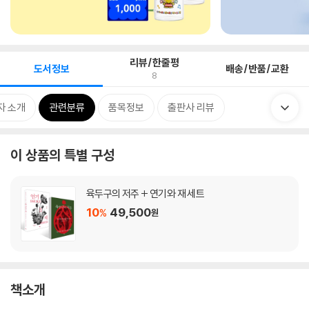
리뷰/한줄평
도서정보
배송/반품/교환
8
자 소개
관련분류
품목정보
출판사 리뷰
이 상품의 특별 구성
육두구의 저주 + 연기와 재 세트
10
49,500
%
원
책소개