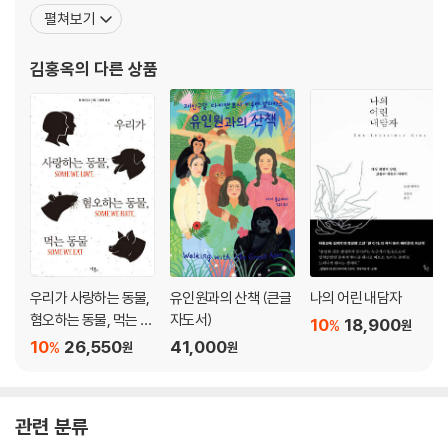
과의 산책》 《육두구의 저주》 《우리편 편향》 《우리는 기후 변화에도
펼쳐보기
적응할 것이다》 《행동의 전염》 《교사 역할 훈련》 《대혼란의 시대》
《느린 폭력과 빈자의 환경주의》 《잃어버린 숲》 《바다의 가장자리》
김홍옥
의 다른 상품
《우리를 둘러싼 바다》 《지구 한계의 경
우리가 사랑하는 동물,
유인원과의 산책 (큰글
나의 어린 내담자
혐오하는 동물, 먹는 동
자도서)
10
18,900
%
원
물
10
26,550
41,000
%
원
원
관련 분류