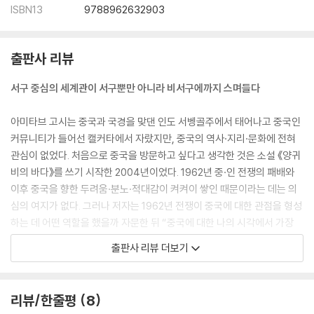
ISBN13
9788962632903
출판사 리뷰
서구 중심의 세계관이 서구뿐만 아니라 비서구에까지 스며들다
아미타브 고시는 중국과 국경을 맞댄 인도 서벵골주에서 태어나고 중국인
커뮤니티가 들어선 캘커타에서 자랐지만, 중국의 역사·지리·문화에 전혀
관심이 없었다. 처음으로 중국을 방문하고 싶다고 생각한 것은 소설 《양귀
비의 바다》를 쓰기 시작한 2004년이었다. 1962년 중·인 전쟁의 패배와
이후 중국을 향한 두려움·분노·적대감이 켜켜이 쌓인 때문이라는 데는 의
심의 여지가 없다. 그러나 저자는 1962년 전쟁이 중국에 대한 관점을 형성
하는 데 어떤 역할을 했을까 자문한 뒤 “중국에 대한 나의 시각에서 가장
주목할 만한 것은 그 나라가 내 인식 속에 거의 존재하지 않았다는 사실이
출판사 리뷰 더보기
다. 나는 이것이 중국뿐만 아니라 세계 전반을 바라보는 특정 시각, 즉 서구
만이 지나치게 도드라져서 다른 모든 것을 보이지 않게 만드는 시각이 낳
은 결과라고 생각한다”고 고백한다. 즉 서구 중심의 세계관이 서구뿐만 아
리뷰/한줄평
8
니라 비서구에까지 스며든 현상에서 원인을 찾는다.