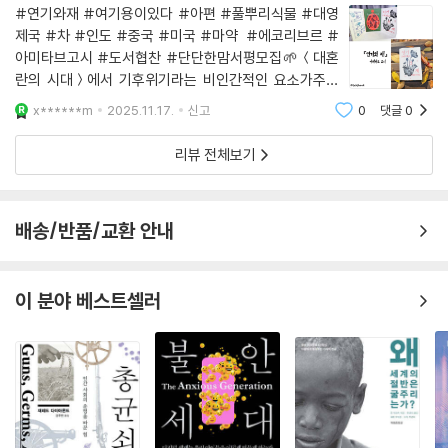
은 대부분의 서양 제품에 관심이 없었을뿐더러 필요성도 거의 느끼지 않았
#연기와재 #여기용이있다 #아편 #풀뿌리식물 #대영
제국 #차 #인도 #중국 #미국 #마약 #에코리브르 #
다. 이는 여러 가지 이유에서 영국을 짜증나게 만들었다. 그중에는 금전적
아미타브고시 #도서협찬 #단단한맘서평모집🌱＜대혼
인 이유가 아닌 것도 포함되었다. 그러나 서양인에게 더 시급한 고민은 중
란의 시대＞에서 기후위기라는 비인간적인 요소가주류
국 상품을 수입할 때 대개 은으로 그 값을 치러야 한다는 사실이었다. 무역
문학에 등장해야 한다고 우리를 설득했던 고시.이번엔 ＜
불균형으로 인해 막대한 양의 은이 서양에서 중국으로 흘러 들어갔다.
x******m
2025.11.17.
신고
0
댓글
0
연기와 재＞에서 ‘양귀비’라는 풀뿌리 식물을 통해 제국
주의의 탐욕과 피지배국의 상처를 그린다.‘연기와 재’는
리뷰 전체보기
이 문제에 대한 간단한 해결책은 인도에서 차 재배를 시작하는 것이었다.
단
그러던 차에 인도 북동부에서 카멜리아 시넨시스라는 품종이 자생한다는
사실은 영국 관리들의 주목을 끌었다. 인도에서 식민지 차 산업은 처음부
배송/반품/교환 안내
터 철저하게 중국의 전문 지식과 노동력 그리고 “중국 대리인”에 의존했
다. 영국이 중국으로부터 차용하지 않은 것은 차를 생산하는 방식인 소작
형태였다. 인도에서 차는 주로 백인 농장주가 소유한 광활한 농장에서 땀
이 분야 베스트셀러
흘려 일하는 계약직 노동자들의 반(半)자유 노동에 의해 재배되었다.
인도 아대륙에서 차 산업은 느리게 시작되었지만 빠른 속도로 발전해 수출
량이 이내 중국을 앞질렀다. 대영제국의 차가 우위를 점한 것은 결정적으
로 중국 차는 더럽고 비위생적인 반면, 식민지 차는 어쩐지 ‘현대적’이고
‘순수’하다는 인식을 전파한 결과였다. 차는 서방과 중국 사이에 계속된 경
제적·사회적·군사적 분쟁이 낳은 필연적 결과로서 인도에 들어왔다.