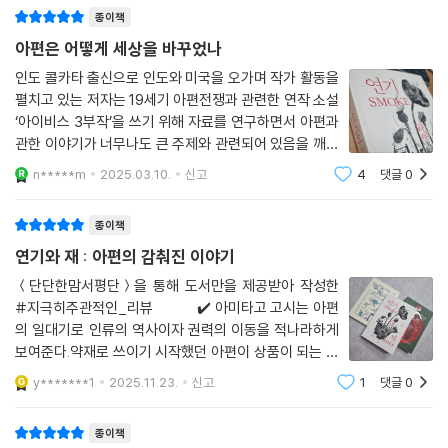
종이책
다면 차 자체도 사물일까? ‘차’는 다양한 형태로 실재하는 방대한 식물 물
질의 복합체다. 즉 하나의 사물이 아니라 끊임없이 진화하고 새로운 표현
아편은 어떻게 세상을 바꾸었나
방식을 찾아내는 살아 있는 실체로서의 무언가다. 우리가 아무 문제 없이
인도 콜카타 출신으로 인도와 미국을 오가며 작가 활동을
‘차’라고 규정했던 것이 모종의 생명력을 지니고 있으며, 눈에 보이든 보이
펼치고 있는 저자는 19세기 아편전쟁과 관련한 연작 소설
지 않든 무수히 많은 방식으로 제 스스로를 드러내는 생명체라는 뜻이다.
‘아이비스 3부작’을 쓰기 위해 자료를 연구하면서 아편과
관한 이야기가 너무나도 큰 주제와 관련되어 있음을 깨닫
식물을 이런 식으로 바라보면, 인간이 특정 식물과 상호 작용할 때 그 관계
게 되었고, 이 책을 쓰게 되었다. 아편전쟁과 관련해서는
n*****m
2025.03.10.
신고
4
댓글
0
조금 아는 게 있다고 생각했다. 영국이 중국으로부터 차
가 일방향적인 게 아니라 사람 역시 그 관계에 의해 변화한다는 점을 인정
(茶)를 수입하면서 대량으로 은화가 반
하게 된다.
종이책
연기와 재 : 아편의 감춰진 이야기
이는 결코 인간의 역사적 ‘행위 주체성’의 중요성을 축소하지 않는다. 오히
려 인간이 서로서로와 맺은 관계 속에서 수많은 종류의 비인간 존재를 이
＜단단한맘서평단＞을 통해 도서만을 제공받아 작성한
#지극히주관적인_리뷰⠀⠀⠀⠀✔️ 아미타고 고시는 아편
용해왔다는 점을 강조한다. 역설적이게도 우리는 오직 인간에게 우선권을
의 일대기로 인류의 역사이자 권력의 이동을 적나라하게
부여하지 않은 채 역사를 생각함으로써만, 그리고 식물의 역사적 행위 주
보여준다.약재로 쓰이기 시작했던 아편이 상품이 되는 과
체성을 인정함으로써만, 차 같은 식물과 관련해 인간이 지닌 의도의 진정
정을 통해 제국주의의 도구로 사용되었으며, 영국과 미국
한 본질을 인식할 수 있다.
y*******1
2025.11.23.
신고
1
댓글
0
을 비롯한 서구 제국주의 국가들이 동양 국가들에게 경제
적, 사회적 불평등을 강요했던 대표적인 사례임
차나무의 씨앗으로 시작하는 이야기
종이책