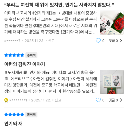
“우리는 여전히 재 위에 있지만, 연기는 사라지지 않았다.”
가장 오래된 찻잎은 2150년 전으로 거슬러 올라가는데, 중국 가경제(嘉
아미타브 고시의 《연기와 재》는 그 방대한 내용이 증명하
慶帝)의 무덤에서 발견되었다. 엘리트층의 관례로서 시작된 차 음용은 중
듯 수십 년간 철저하게 고증된 고문서를 바탕으로 한 논픽
국 전역으로 삽시간에 퍼졌으며, 중세 초기에 이르러 광범위하게 확산했
션 작품이다.앞선 《대혼란의 시대》에서 새로운 시대의 위
다.
기에 대처하는 방안을 촉구했다면 《연기와 재》에서는 인
간 중심의 역사가 아닌 비인간적 주체를 통해 식민지를 지
a******7
2025.11.23.
신고
0
댓글
0
중국 차는 찰스 2세(Charles II)의 아내 캐서린(Catherine of Braganz
배한 서구 열강의 탐욕에 대해 깊이있게 파헤친다.⠀ ⠀⠀
a)에 의해 영국에 도입되었다. 영국에서 차 마시는 문화는 순식간에 인기
그 출발점은 세계 전반을 바라보는
종이책
를 누렸으며, 영국이 인도에 제국을 구축하기 전인 18세기 초에 이미 중국
차는 영국 경제의 중요한 교역품으로 자리 잡았다.
아편의 감춰진 이야기
#도서제공📙 연기와 재✒️ 아미타브 고시/김흥옥 옮김
18세기와 19세기 대부분 시기에 걸쳐 차에 부과한 세금은 영국 세수의 10
🔖 에코리브르＜아편에 감춰진 이야기＞아편이 세계에
퍼센트를 육박했고, 차가 영국 경제에 안겨준 혜택은 이에 그치지 않았다.
미친 영향들과, 예전에 중고등 학교에서 배웠던 그 아편전
영국 상선 대부분은 중국에서 영국으로뿐 아니라 영국에서 여러 식민지로
쟁의 이야기들이 생각이 나면서 이 환각증상을 일으키는
까지 차를 실어 나르는 데 관여했다. 요컨대 산업혁명의 대부분 기간 동안
마약류의 식물이라는 제목이 어떻게 쓰여지는지 너무 궁
k*******1
2025.11.22.
신고
0
댓글
0
금했었다.▪️마치 공부하는것 처럼 책에 밑줄들이 가득했
영국 정부의 재정은 차에 크게 의존했는데, 그 대부분을 중국에서 수입했
다. 모르던 이야기들을 읽어나가며 알아가니
다.
종이책
연기와 재
문제는 영국이 그 대가로 중국에 판매할 게 별로 없었다는 점이다. 중국인