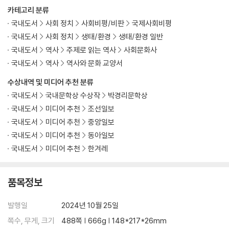
카테고리 분류
국내도서
사회 정치
사회비평/비판
국제사회비평
국내도서
사회 정치
생태/환경
생태/환경 일반
국내도서
역사
주제로 읽는 역사
사회문화사
국내도서
역사
역사와 문화 교양서
수상내역 및 미디어 추천 분류
국내도서
국내문학상 수상작
박경리문학상
국내도서
미디어 추천
조선일보
국내도서
미디어 추천
중앙일보
국내도서
미디어 추천
동아일보
국내도서
미디어 추천
한겨레
품목정보
발행일
2024년 10월 25일
쪽수, 무게, 크기
488쪽 | 666g | 148*217*26mm