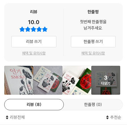
행위 주체성
리뷰
한줄평
10.0
첫번째 한줄평을
중국은 우리의 물질적·문화적 삶에서 커다란 비중을 차지하지만, 그 존재
남겨주세요.
는 종종 주목받지 못한 채 간과되곤 한다. 그 이유는 무엇일까?
리뷰 쓰기
한줄평 쓰기
이 질문과 씨름하는 과정에서 저자는, “내 세계에서 중국의 역사적 존재를
제대로 알아차리지 못한 이유는 그것이 대부분 비언어적이었기 때문”이라
혜택 및 유의사항
혜택 및 유의사항
는 사실을 받아들인다. 즉 중국은 대체로 근대사를 서술하는 데 큰 역할을
맡아온 ‘발전’ ‘진보’ 같은 모종의 담론적 개념과 연관되지 않았다.
3
달리 말해, 서구가 강박에 가까운 단어 및 개념의 정교화를 통해 영향력을
더보기
휘두른 반면, 중국은 관행의 확산과 사물을 통해 거의 보이지 않는 미묘한
방식으로 영향력을 행사했다. 사물은 말이 없는 데다 그 자체로 제 존재에
대해 설명하지 않기에, 사물이 실제로 소통하고 있다는 게 무슨 의미인지
리뷰
8
한줄평
0
인식하려면 개념적 전환이 필요하다.
리뷰전체
추천순
그런데 여기에 문제가 있다. 우리 앞에 놓인 물건들을 모두 사물이라고 정
의할 수 있을까? 이를테면 ‘차’라고 할 때 찻잔, 쟁반은 분명 사물이다. 그렇