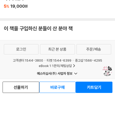
아편은 역사에 영향을 미치는 식으로 인간 사회와 상호 작용할 수 있는 저
5
19,000
%
원
만의 독특한 능력을 키웠다. 미국의 외교관이자 역사가 윌리엄 매컬리스터
(William B. McAllister)는 “아마도 아편을 ‘그 자체로 하나의 행위자’라
고 해석해야 적절할 것이다. 아편은 그저 한 개의 불활성 물질이라기보다
지난 3∼4세기 동안 활약한 일종의 독립적인 생물학적 제국주의 행위 주
이 책을 구입하신 분들이 산 분야 책
체로 간주해야 할지도 모르겠다”고 말한다.
아편 무역으로 이득을 본 나라는 어디인가
로그인
최근 본 상품
주문/배송
양귀비는 일반적으로 자급자족용 농작물의 가장자리 좁다란 땅에서 재배
고객센터 1544-3800
티켓 1544-6399
중고샵 1566-4295
되었다. 생아편은 중개상이 구입해 파트나로 운반했으며, 그곳에서 가공되
eBook 1:1문의/채팅상담
어 인도 아대륙의 여러 지역 및 전 세계에서 달려온 구매자들에게 팔려나
예스이십사(주) 사업자 정보
갔다.
이용약관
개인정보처리방침
청소년보호정책
PC버전
회사소개
거래처관계자께
선물하기
바로구매
카트담기
이런 패턴이 달라지기 시작한 것은 유럽인이 인도양의 정치경제에서 강력
도서홍보
광고
한 신규 세력으로 부상하면서부터였다. 중상주의 유럽의 특징인 국가 권력
Copyright © YES24 Corp. All Rights Reserved.
과 무역 간 결합으로 아편은 전에 없던 존재, 즉 국가 정책의 도구로서 서서
MATOM9
히 그러나 확실히 변신하기에 이르렀다.