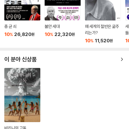
아편 양귀비
총 균 쇠
불안 세대
왜 세계의 절반은 굶주
세
아편은 6000년 된 스위스 유적지와 기원전 2000년 전으로 거슬러 올라
리는가?
돌
가는 이집트의 무덤에서 발견되었다. 그 물질은 그리스와 로마 세계에 널
10
26,820
10
22,320
%
%
원
원
10
11,520
1
리 알려져 있었으며, 《성경》에도 언급됐을 가능성이 있다.
%
원
전통적 서식지 내에서 널리 쓰인 야자술, 토디, 대마초, 코카, 담배, 피처리,
이 분야 신상품
메스칼린 등은 ‘풀뿌리 향정신성 물질’이라고 할 수 있다. 아편은 여러 측면
에서 이런 약물과 다르다. 그중 가장 큰 차이점은 많은 사람이 자신의 의식
을 변화시키려는 특정 목적을 위해 아편을 사용하기 시작한 시기다. 그것
은 고작 수백 년밖에 되지 않는다.
풀뿌리 향정신성 물질이 오피오이드와 또 한 가지 다른 점은 일반적으로
가공이 거의 필요하지 않다는 것이다. 그것들은 대부분 씹거나 피우거나
수확하자마자 곧바로 쓸 수 있다. 반면 덜 익은 양귀비 열매의 유액을 아편
으로 전환하기 위해서는 상당한 가공이 필요하다.
비키니의 고독