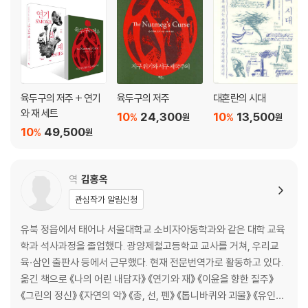
육두구의 저주 + 연기
육두구의 저주
대혼란의 시대
와 재 세트
10
24,300
10
13,500
%
%
원
원
10
49,500
%
원
역
김홍옥
관심작가 알림신청
유북 정읍에서 태어나 서울대학교 소비자아동학과와 같은 대학 교육
학과 석사과정을 졸업했다. 광양제철고등학교 교사를 거쳐, 우리교
육·삼인 출판사 등에서 근무했다. 현재 전문번역가로 활동하고 있다.
옮긴 책으로 《나의 어린 내담자》 《연기와 재》 《이윤을 향한 질주》
《그린의 정신》 《자연의 악》 《총, 선, 펜》 《톱니바퀴와 괴물》 《유인원