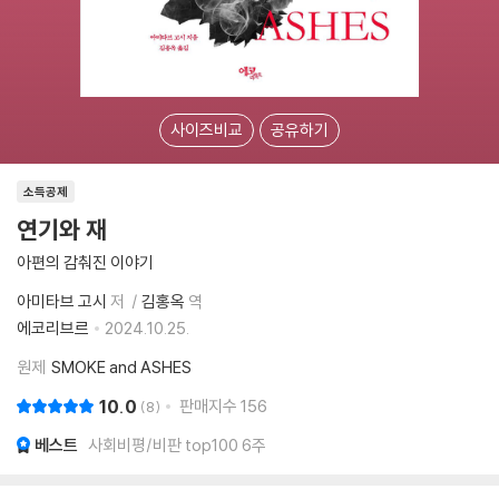
사이즈비교
공유하기
소득공제
연기와 재
아편의 감춰진 이야기
아미타브 고시
저
김홍옥
역
에코리브르
2024.10.25.
원제
SMOKE and ASHES
10.0
판매지수
156
8
베스트
사회비평/비판 top100 6주