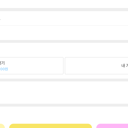
.
팔기
내 
700원