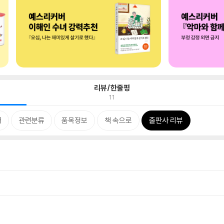
리뷰/한줄평
11
개
관련분류
품목정보
책 속으로
출판사 리뷰