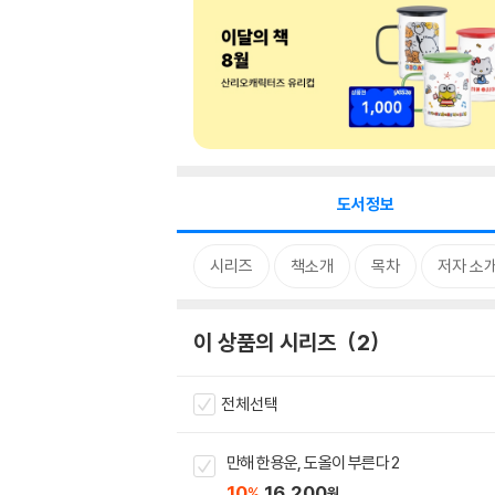
도서정보
시리즈
책소개
목차
저자 소
이 상품의 시리즈
2
전체선택
만해 한용운, 도올이 부른다 2
10
16,200
%
원