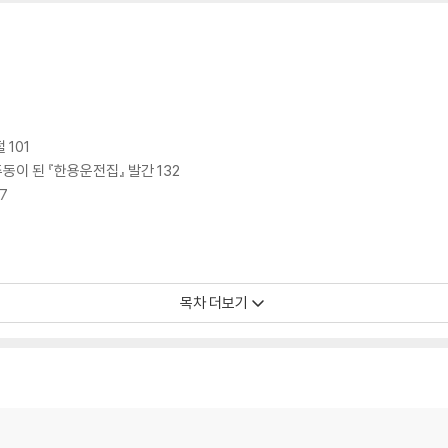
 101
이 된 『한용운전집』 발간 132
7
3
목차 더보기
』 373