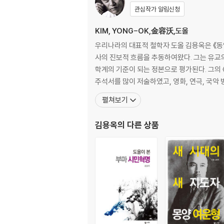
관심작가 알림신청
KIM, YONG-OK,金容沃,도올
우리나라의 대표적 철학자 도올 김용옥은 《동
사의 진보적 흐름을 추동하여왔다. 그는 유교의 
학계의 기준이 되는 정본으로 평가된다. 그의
주석서를 많이 저술하였고, 영화, 연극, 국악
펼쳐보기
김용옥
의 다른 상품