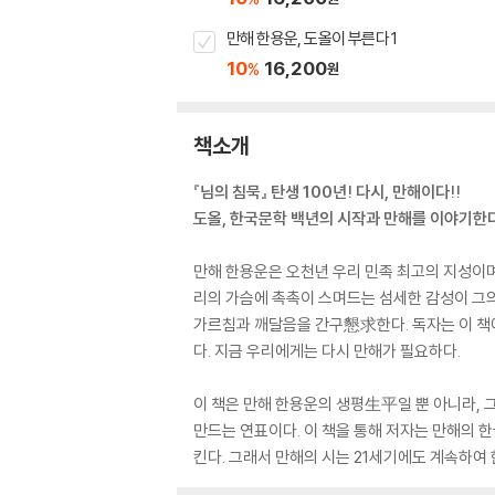
만해 한용운, 도올이 부른다 1
10
16,200
%
원
책소개
『님의 침묵』 탄생 100년! 다시, 만해이다!!
도올, 한국문학 백년의 시작과 만해를 이야기한
만해 한용운은 오천년 우리 민족 최고의 지성이며
리의 가슴에 촉촉이 스며드는 섬세한 감성이 그의
가르침과 깨달음을 간구懇求한다. 독자는 이 책에
다. 지금 우리에게는 다시 만해가 필요하다.
이 책은 만해 한용운의 생평生平일 뿐 아니라, 
만드는 연표이다. 이 책을 통해 저자는 만해의 
킨다. 그래서 만해의 시는 21세기에도 계속하여