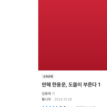
소득공제
만해 한용운, 도올이 부른다 1
김용옥
저
통나무
2024.10.28.