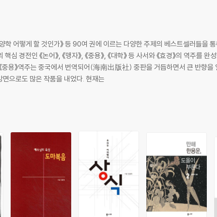
양학 어떻게 할 것인가》 등 90여 권에 이르는 다양한 주제의 베스트셀러들을 
핵심 경전인 《논어》, 《맹자》, 《중용》, 《대학》 등 사서와 《효경》의 역주를 
 《중용》역주는 중국에서 번역되어(海南出版社) 중판을 거듭하면서 큰 반향을 
 방면으로도 많은 작품을 내었다. 현재는