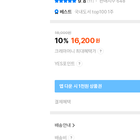
9.8
판매지수
648
11
베스트
국내도서 top100 1주
18,000
원
10
16,200
크레마머니 최대혜택가
YES포인트
앱 다운 시 1천원 상품권
결제혜택
배송안내
배송비