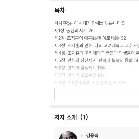
목차
서시序詩: 이 시대가 만해를 부릅니다 5
제1장: 동심의 세계 25
제2장: 조지훈의 예혼藝魂 여로旅路 62
제3장: 조지훈과 만해, 나의 고려대학교 교수시절
제4장: 조지훈과 고려대학교 국문과 학생들이 주동
제5장: 만해의 정신세계: 한학과 불학의 융합 14
제6장: 만해의 감성세계 166
제7장: 만해의 불교수업 187
제8장: 3·1만세혁명, 여운형과 만해 238
제9장: 『십현담주해』, 매월당 김시습과 만해 27
제10장: 만해의 한글사랑 287
제11장: 기독교의 한글성서, 찬송가운동 300
제12장: 님은 무엇일까? 305
저자 소개
1
제13장: 이별의 미학 324
제14장: 타고르라는 이국색異國色의 정체 342
제15장: 만해의 타고르 평가, 만해가 발간한 『유심
저
김용옥