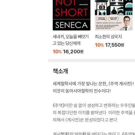
세네카, 오늘을 빼앗기
최소한의 삼국지
고 있는 당신에게
10
17,550
%
원
10
16,200
%
원
책소개
세계철학사에 가장 빛나는 문헌, 〈주역 계사전〉!
이것이 동아시아철학의 진수이다!
《주역》이란 쉼 없이 생성하고 변화하는 우주만물
의 복잡다단한 이치를 밝혀낸다. 이러한 주역을
의해서 〈계사전〉은 완성되었다고 본다.
계사繫辭란 말씀辭을 매단다는 뜻이고, 《주역》