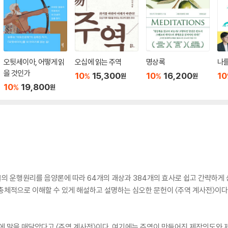
오뒷세이아, 어떻게 읽
오십에 읽는 주역
명상록
나를
을 것인가
10
15,300
10
16,200
10
%
%
원
원
10
19,800
%
원
의 운행원리를 음양론에 따라 64개의 괘상과 384개의 효사로 쉽고 간략하게
 총체적으로 이해할 수 있게 해설하고 설명하는 심오한 문헌이 〈주역 계사전〉이
에 말을 매달았다고 〈주역 계사전〉이다. 여기에는 주역이 만들어진 제작의도와