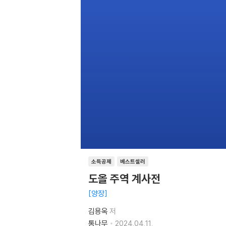
소득공제
베스트셀러
도올 주역 계사전
양장
김용옥
저
통나무
2024.04.11.