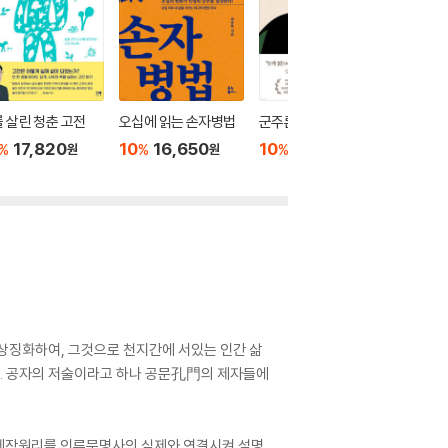
 살린 청춘 고전
오십에 읽는 손자병법
군주론
경전의 
17,820
10
16,650
10
15,300
10
3
%
%
%
%
원
원
원
 상징화하여, 그것으로 천지간에 서있는 인간 삶
다. 공자의 저술이라고 하나 공문孔門의 제자들에
 제작원리를 인류문명사의 실제와 연결시켜 설명