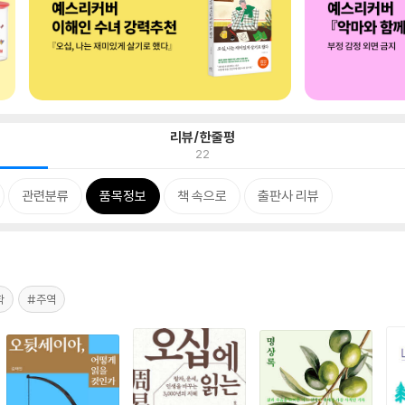
리뷰/한줄평
22
관련분류
품목정보
책 속으로
출판사 리뷰
학
#주역