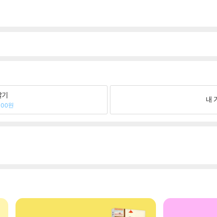
팔기
내 
600원