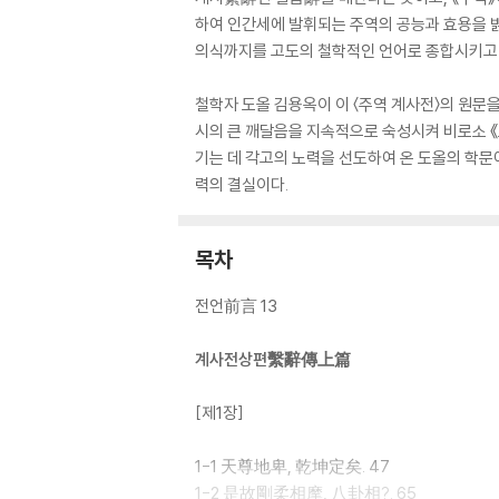
하여 인간세에 발휘되는 주역의 공능과 효용을 
의식까지를 고도의 철학적인 언어로 종합시키고 
철학자 도올 김용옥이 이 〈주역 계사전〉의 원문
시의 큰 깨달음을 지속적으로 숙성시켜 비로소 《
기는 데 각고의 노력을 선도하여 온 도올의 학문여
력의 결실이다.
목차
전언前言 13
계사전상편繫辭傳上篇
[제1장]
1-1 天尊地卑, 乾坤定矣. 47
1-2 是故剛柔相摩, 八卦相?. 65