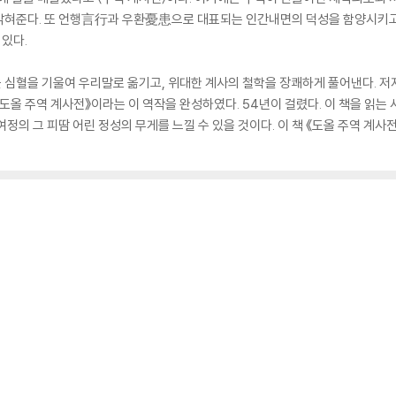
밝혀준다. 또 언행言行과 우환憂患으로 대표되는 인간내면의 덕성을 함양시키고
있다.
을 심혈을 기울여 우리말로 옮기고, 위대한 계사의 철학을 장쾌하게 풀어낸다. 저
도올 주역 계사전》이라는 이 역작을 완성하였다. 54년이 걸렸다. 이 책을 읽는
정의 그 피땀 어린 정성의 무게를 느낄 수 있을 것이다. 이 책 《도올 주역 계