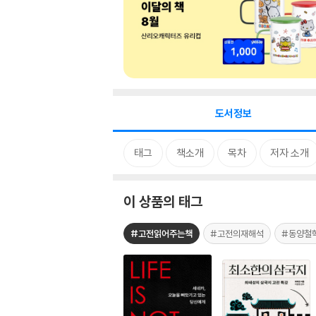
도서정보
태그
책소개
목차
저자 소개
이 상품의 태그
#고전읽어주는책
#고전의재해석
#동양철