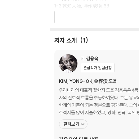
1-3 乾知大始, 坤作成物. 68
[제2장]
2-1 聖人設卦觀象, 繫辭焉而明吉凶, 73
저자 소개
1
2-2 是故君子所居而安者, 易之序也; 78
[제3장]
저
김용옥
관심작가 알림신청
3-1 彖者, 言乎象者也. 85
3-2 是故列貴賤者, 存乎位; 89
KIM, YONG-OK,金容沃,도올
우리나라의 대표적 철학자 도올 김용옥은 《동
[제4장]
사의 진보적 흐름을 추동하여왔다. 그는 유교의 
학계의 기준이 되는 정본으로 평가된다. 그의
4-1 易與天地準, 93
주석서를 많이 저술하였고, 영화, 연극, 국악
4-2 與天地相似, 故不違. 101
펼쳐보기
4-3 範圍天地之化而不過, 106