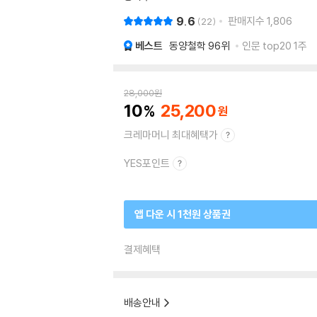
9.6
판매지수
1,806
22
베스트
동양철학
96위
인문 top20 1주
28,000
원
10
25,200
크레마머니 최대혜택가
YES포인트
앱 다운 시 1천원 상품권
결제혜택
배송안내