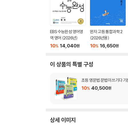
EBS 수능완성 영어영
완자 고등 통합과학 2
역 영어 (2026년)
(2026년용)
10
14,040
10
16,650
%
%
원
원
이 상품의 특별 구성
초등 영문법 문법이 쓰기다 기본
10
40,500
%
원
상세 이미지