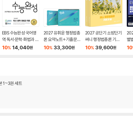
EBS 수능완성 국어영
2027 유휘운 행정법총
2027 공단기 소방단기
20
역 독서·문학·화법과 작
론 요약노트+기출문제
써니 행정법총론 기본
별
문 (2026년)
(요.플.)
서
력검
10
14,040
10
33,300
10
39,600
10
%
%
%
원
원
원
급)
 1~3권 세트