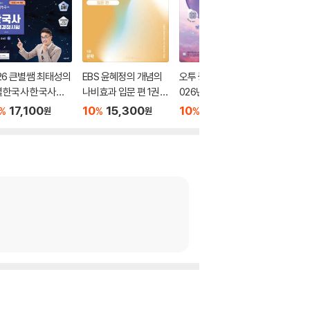
26 큰별쌤 최태성의
EBS 윤혜정의 개념의
오투 중학 과학 2-2 (2
2026 
별한국사 한국사능
나비효과 입문 편 1권
026년)
별별한국
정시험 심화(1,2,3
문학 (2026년용)
력검정시험
17,100
10
15,300
10
17,550
10
1
%
%
%
%
원
원
원
 상
급) 하