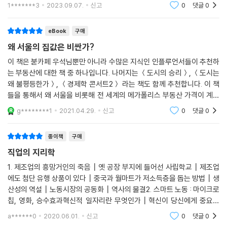
과 그것을 가지지 못한 지역의 차이를 극명하게 다르다는 것을 보여주는
그 변화가 어떻게 우리의 직장 생활, 우리의 공동체, 우리의 생활방식에 영
1*******3
2023.09.07.
신고
0
댓글
0
책입니다.
향을 미치는지도 살펴본다.
eBook
구매
왜 서울의 집값은 비싼가?
이 책은 붇카페 우석님뿐만 아니라 수많은 지식인 인플루언서들이 추천하
는 부동산에 대한 책 중 하나입니다. 나머지는 ＜도시의 승리＞, ＜도시는
왜 불평등한가＞, ＜경제학 콘서트2＞ 라는 책도 함께 추천합니다. 이 책
들을 통해서 왜 서울을 비롯해 전 세계의 메가폴리스 부동산 가격이 계속
상승하는지, 지방은 왜 소외되는지 등등에 대해 알 수 있습니다. 대강 매
g********1
2021.04.29.
신고
0
댓글
0
커니즘이 이렇
종이책
구매
직업의 지리학
1. 제조업의 흥망거인의 죽음┃옛 공장 부지에 들어선 사립학교┃제조업
에도 첨단 유행 상품이 있다┃중국과 월마트가 저소득층을 돕는 방법┃생
산성의 역설┃노동시장의 공동화┃역사의 물결2. 스마트 노동 : 마이크로
칩, 영화, 승수효과혁신적 일자리란 무엇인가┃혁신이 당신에게 중요한
이유┃새 일자리, 옛 일자리, 재순환되는 일자리┃혁신 부문 일자리가 계
a******0
2020.06.01.
신고
0
댓글
0
속 늘어나는 이유3. 거