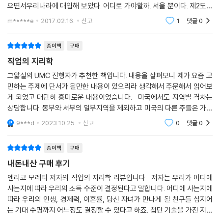
“어느 지역에 사는 사람이 연봉을 더 받을까?”
으면서우리나라에 대입해 보았다. 어디로 가야할까. 서울 뿐이다. 제2도시
새너제이의 변호사와 워싱턴의 변호사, 덴버의 고졸 근로자와 솔트레이크
인 부산마저도 동력을 잃어가는 나라.정상이라 할 수 없지만 지역균형이란
m*****e
2017.02.16.
신고
1
댓글
0
시티의 고졸 근로자, 라스베이거스의 웨이터와 샌디에이고의 웨이터, 시
대의를 실현하기
애틀의 대졸 근로자와 앨버커키의 대졸 근로자, 샌프란시스코의 컴퓨터 과
종이책
구매
학자와 뉴욕의 컴퓨터 과학자, 보스턴의 고졸 근로자와 플린트의 대졸 근
로자……. 어디에 사는 사람이 연봉을 더 많이 받을까?
직업의 지리학
저자의 분석에 따르면 보건학 연구, 첨단기술 연구개발, 금융업이 발달한
그앓실의 UMC 진행자가 추천한 책입니다. 내용을 살펴보니 제가 요즘 고
보스턴의 고졸 근로자가 전통 제조업에 속하는 자동차 생산을 중심으로 하
민하는 주제에 단서가 될만한 내용이 있으리라 생각해서 주문해서 읽어보
는 플린트의 대졸 근로자보다 연봉을 2만 달러나 더 받는다. 사는 곳에 따
게 되었고 대단히 흥미로운 내용이었습니다. 미국에서도 지역별 격차는
라 이러한 격차가 발생하는 원인을 자세히 분석하고, 그 거대한 차이를 줄
상당합니다. 동부와 서부의 일부지역을 제외하고 미국의 다른 주들은 가난
일 수 있는 대안을 제안한다.
합니다. 소득 뿐만 아니라 일자리, 문화, 교육, 치안 등의 격차도 상당합니
9***d
2023.10.25.
신고
0
댓글
0
다. 이
이밖에도 저자는 픽사Pixar에서 색채학자를, 샌프란시스코에서 제본업자
를 만나고 최신 유행을 뽐내는 시애틀의 ‘개척자 광장’을 걷다가 유럽에서
종이책
구매
가장 재미있는 도시이지만 의외로 아직도 가난한 베를린과 상대적으로 볼
내돈내산 구매 후기
거리가 적음에도 갈수록 번성하는 롤리-더럼을 방문한다. 이러한 과정을
통해 세계 경제의 변화가 어떻게 지구촌의 작업장을 개조하고 있는지 생생
엔리코 모레티 저자의 직업의 지리학 리뷰입니다. 저자는 우리가 어디에
사는지에 따라 우리의 소득 수준이 결정된다고 말합니다. 어디에 사는지에
하게 풀어낸다. 또한 중국의 공업력이 어떻게 확대되었는지, 이것이 한국
따라 우리의 인생, 경제력, 이혼률, 당신 자녀가 만나게 될 친구들 심지어
과 일본 근로자들에게 무엇을 의미하는지 알아보고, 무엇이 미래 일자리의
는 기대 수명까지 어느정도 결정할 수 있다고 하죠. 첨단 기술을 가진 지역
소재지, 특정한 도시들과 지역들의 운명을 결정하는 변화를 일으키는지,