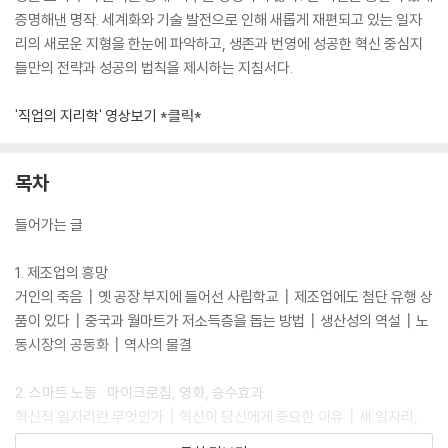
증명해낸 명작. 세계화와 기술 발전으로 인해 새롭게 재편되고 있는 일자
리의 새로운 지형을 한눈에 파악하고, 생존과 번영에 성공한 혁신 중심지
들만의 전략과 성공의 법칙을 제시하는 지침서다.
'직업의 지리학' 영상보기
*클릭*
목차
들어가는 글
1. 제조업의 흥망
거인의 죽음┃옛 공장 부지에 들어선 사립학교┃제조업에도 첨단 유행 상
품이 있다┃중국과 월마트가 저소득층을 돕는 방법┃생산성의 역설┃노
동시장의 공동화┃역사의 물결
2. 스마트 노동 : 마이크로칩, 영화, 승수효과
혁신적 일자리란 무엇인가┃혁신이 당신에게 중요한 이유┃새 일자리,
옛 일자리, 재순환되는 일자리┃혁신 부문 일자리가 계속 늘어나는 이유