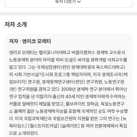
목차 더보기
3. 거대한 분리의 물결
두 도시 이야기┃중심지는 어디인가?┃급여는 이력서보다 거주지에 의
저자 소개
해 더 많이 좌우된다┃이웃의 학력이 당신 급여에 미치는 영향┃대분기와
불평등의 새 지형도┃죽음의 불공평한 분배┃이혼과 정치적 참여에서 커
저자 : 엔리코 모레티
지는 격차┃자선 불평등
엔리코 모레티는 캘리포니아대학교 버클리캠퍼스 경제학 교수로서
4. 끌어당기는 힘
노동경제학 분야의 마이클 피비·도널드 바이얼 경력개발 석좌교수를
월마트의 샌프란시스코 짝사랑┃두꺼운 시장┃생태계와 모험자본가들
맡고 있다. 그는 국제성장센터(런던 경제대학원과 옥스퍼드대학교)
┃지식 전파의 경제학┃두뇌 유출은 왜 좋은 일일까┃세 개로 나누어진
의 사회 기반시설?도시화 프로그램 책임자이며, 미국 경제조사국(케
국가┃적응이 성공의 비결인 이유
임브리지) 연구원, 경제정책연구센터(런던) 연구위원, 노동연구원
(본) 연구위원을 겸하고 있다. 2008년 경제학 연구 분야에서 뛰어난
5. 이동성과 생활비의 불평등
연구 업적을 낸 이탈리아 출신의 40세 미만 경제학자에게 수여하는
이주 바우처로 실업 줄이기┃불평등과 부동산 사이의 놀라운 관계┃주택
카를로 알베르티 메달을 받았고, 풀브라이트 장학금, 독일노동연구
고급화와 그 불만
소 올해의 젊은 노동경제학자상을 포함해 국제적인 상도 여럿 수상했
다. 미국 국립과학재단과 국립보건원의 지원을 받은 그의 연구는 [뉴
6. 빈곤의 덫과 매력적인 도시들
욕타임스] [월스트리트저널] [슬레이트] 등 여러 언론매체에서 특집
별들이 가지런해질 때┃생명공학과 할리우드의 공통점┃가난하지만 재
으로 소개되었다.