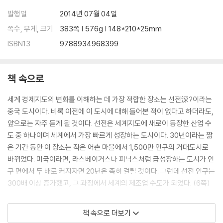
발행일
2014년 07월 04일
쪽수, 무게, 크기
383쪽 | 576g | 148*210*25mm
ISBN13
9788934968399
책 속으로
세계 경제지도의 변화를 이해하는 데 가장 적합한 장소는 선전深?이라는
중국 도시이다. 비록 이전에 이 도시에 대해 들어본 적이 없다고 하더라도,
앞으로는 자주 듣게 될 것이다. 선전은 세계지도에 새로이 등장한 산업 수
도 중 하나이며 세계에서 가장 빠르게 성장하는 도시이다. 30년이라는 짧
은 기간 동안 이 장소는 작은 어촌 마을에서 1,500만 인구의 거대도시로
바뀌었다. 미국이라면, 라스베이거스나 피닉스처럼 급성장하는 도시가 인
구 면에서 두 배로 커지자면 20년은 족히 걸릴 것이다. 그런데 선전 인구는
300배 이상 증가했고, 그 과정에서 세계의 제조업 수도가 되었다. (6쪽)
고통스러운 일자리 상실에 직면하면 많은 사람들은, 모든 외부와 내부의
책 속으로 더보기
위협에서부터 제조업 부문을 보호함으로써 시계를 거꾸로 돌릴 수 있으며