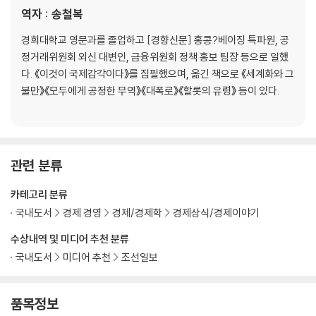
미있는┃대학이 성장엔진일 수 있는가?┃빈곤의 덫과 대대적 지원의 경
역자 : 송철복
제학┃산업 정책, 녹색 일자리 그리고 승자를 골라내는 어려움┃기업 혜
택과 근로자 고용┃동네 살리기
경희대학교 영문과를 졸업하고 [경향신문] 홍콩?베이징 특파원, 공
정거래위원회 외신 대변인, 금융위원회 정책 홍보 팀장 등으로 일했
7. 새로운 인적 자본의 세기
다. 《이것이 국제감각이다》를 집필했으며, 옮긴 책으로 《세계화와 그
연구의 사회적 수익┃불평등이 교육에서 비롯되는 이유┃수학 경주┃소
불만》《모두에게 공정한 무역》《대폭로》《할롯의 유령》 등이 있다.
수민족 발명가들┃일자리와 비자┃지역적이고 지구적인 경제
감사의 글
옮긴이의 글
관련 분류
미주
카테고리 분류
국내도서
경제 경영
경제/경제학
경제상식/경제이야기
수상내역 및 미디어 추천 분류
국내도서
미디어 추천
조선일보
품목정보