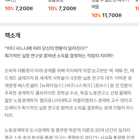
벼움
10
7,200
10
7,200
1
%
%
원
원
10
11,700
%
원
책소개
“어디 사느냐에 따라 당신의 연봉이 달라진다!”
획기적인 실증 연구로 밝혀낸 소득을 결정하는 직업의 지리학!
오바마 대통령이 미래 경제를 위해 저자에게 직접 보고받은 책. 매튜 칸, 에
드워드 글레이저 등 세계적 석학들이 극찬한 실증 연구의 대가. 아마존 경
제경영 베스트셀러. [뉴욕타임스] [비즈니스위크] [포브스] 등 전 언론이
주목한 경제학자. 풀브라이트 장학금 수상, 독일 노동연구소 선정 올해의
젊은 노동경제학자. 캘리포니아대학교 버클리캠퍼스 경제학 교수 엔리코
모레티가 획기적인 실증 연구로 밝혀낸 소득을 결정하는 경제 지형의 미스
터리.
노동경제학과 도시경제학 등 풍부한 학문적 이론과 20여 년간의 일자리·
평균 소득 추이 분석을 통해 ‘지구는 평평하지 않다!’는 사실을 통찰력 있게