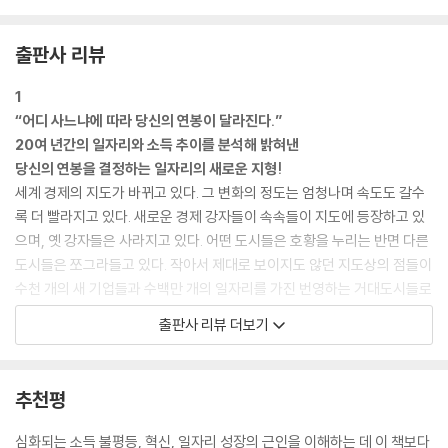
그래야 한다고 주장한다. 이 ‘제조업 운동가들’은 역사와 싸우자고 제안한
다. 그들의 주장은, 제조업의 쇠퇴를 가져온 힘을 제지하기란 매우 어렵다
출판사 리뷰
는 단순한 사실을 무시하는 것이다. 육지로 밀려오는 바닷물을 되돌릴 수
있다고 믿었다가 물에 빠져 죽을 뻔했던 영국 왕 크누트와 마찬가지로, 그
1
운동가들도 역사의 힘을 거스를 수는 없다. (74쪽)
“어디 사느냐에 따라 당신의 연봉이 달라진다.”
20여 년간의 일자리와 소득 추이를 분석해 밝혀낸
신흥국가들에서 점점 더 많은 젊은이들이 대학과 대학원 교육을 받음에 따
당신의 연봉을 결정하는 일자리의 새로운 지형!
라, 세계적으로 혁신 능력을 갖춘 숙련되고 창의적인 근로자들의 공급이
세계 경제의 지도가 바뀌고 있다. 그 변화의 정도는 엄청나며 속도도 갈수
늘고 있다. 이에 비해 숙련되고 창의적인 근로자들을 원하는 수요는 더더
록 더 빨라지고 있다. 새로운 경제 강자들이 속속들이 지도에 등장하고 있
욱 빠르게 늘고 있다. 최근의 불황 때문에 이러한 수요 증가세가 일시적으
으며, 옛 강자들은 사라지고 있다. 어떤 도시들은 호황을 누리는 반면 다른
로 둔화되었지만, 장기적으로 세계화와 기술 발전은 새 아이디어와 신제품
도시들은 쪼그라들고 있다. 작아서 제대로 보이지도 않던 지도상의 점들이
을 생산하는 창의적 근로자들에게 ‘더 많은 일자리, 더 많은 보상’을 의미한
수천 개의 새 기업들과 수백만 개의 일자리를 가진 번영하는 거대도시들로
다. 이것은 사회 전체에는 좋은 소식이지만, 이런 변화의 효과는 지리적으
변모했다. 이러한 변화는 승자와 패자를 만들어내고 있으며, 이 둘 사이의
출판사 리뷰 더보기
로 불균등하게 나타난다. 새 일자리의 창출은 국가 전체에 걸쳐 균등하게
거리는 갈수록 멀어져만 간다.
퍼져 있지 않다. 일부 도시들과 지역들을 선호하는 반면 다른 곳들은 무시
[뉴욕타임스] [비즈니스위크] [포브스] 등 전 언론이 집중 조명한 떠오르
되는 경향이 있는 것이다. 그만큼 지리는 갈수록 더 중요해지고 있다. (114
는 경제학자 엔리코 모레티는 샌프란시스코, 캘리포니아, 시애틀, 뉴욕, 워
추천평
쪽)
싱턴, 디트로이트 등 주요 도시들의 20여 년간 일자리와 평균 소득 추이를
분석해 소득을 결정하는 경제 지형의 비밀을 밝혀낸다. 경제의 미래를 걱
심화되는 소득 불평등, 혁신, 일자리 성장의 근인을 이해하는 데 이 책보다
어느 도시가 변호사에게 가장 많이 지불할까? 필자가 이것을 잘못 짚었음