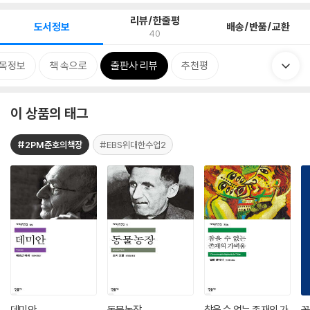
리뷰/한줄평
도서정보
배송/반품/교환
40
목정보
책 속으로
출판사 리뷰
추천평
이 상품의 태그
#2PM준호의책장
#EBS위대한수업2
데미안
동물농장
참을 수 없는 존재의 가
꽃