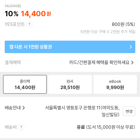
16,000
원
10
14,400
YES포인트
800원 (5%)
5만원 이상 구매 시 2천원 추가 적립
앱 다운 시 1천원 상품권
결제혜택
카드/간편결제 혜택을 확인하세요
종이책
원서
eBook
14,400
원
28,510
원
9,990
원
배송안내
서울특별시 영등포구 은행로 11(여의도동,
변경
일신빌딩)
배송비
유료
(도서 15,000원 이상 무료)