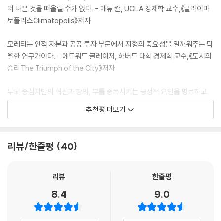
정하던 오바마 대통령이 저자에게 직접 보고받을 만큼 획기적인 내용과 생
더 나은 것을 떠올릴 수가 없다. - 매튜 칸, UCLA 경제학 교수,《클라이마
을 고백해야겠다. 자료를 보기 전 필자는 뉴욕이나 워싱턴의 변호사들이
존 전략을 제시한다. 세계 경제 흐름과 일자리의 변화를 읽어내는 저자의
토폴리스Climatopolis》저자
미국에서 가장 수입이 많으리라고 생각했다. 5,000달러짜리 맞춤 양복을
뛰어난 연구 성과가 담겨 있는 이 책은 출간 즉시 아마존 경제경영 분야 베
입고 금융과 권력의 중심지에서 수십억 달러짜리 거래를 중개하는, 영향력
스트셀러에 오르는 등 독자들의 눈과 머리를 사로잡았다.
모레티는 인적 자본과 공공 투자 부문에서 지형의 중요성을 일깨워주는 탁
이 큰 변호사들을 필자는 상상했다. 그런데 미국 도시들 가운데 뉴욕과 워
소득뿐 아니라 교육, 기대수명, 가계 건전성, 정치적 참여 등에서도 크나큰
월한 연구가이다. - 에드워드 글레이저, 하버드 대학 경제학 교수,《도시의
싱턴에 변호사가 가장 많은 것은 분명하지만, 이들 도시의 변호사들이 가
격차를 초래하는 경제 지형의 변화는 우리 삶의 모든 측면에 영향을 준다.
승리The Triumph of the City》저자
장 돈을 많이 버는 것은 아니었다. 인구조사국에서 수집한 자료를 사용해
이러한 거대한 분리의 물결을 다루는 일, 즉 혁신 중심지들의 성장을 장려
조사해보니 새너제이 변호사들이 가장 많이 벌며(연간 평균 소득 20만 달
하는 한편 여타 지역의 쇠퇴를 억제하는 일은 우리가 당면한 과제이다.《직
두뇌 중심지만의 혁신과 창의, 부를 증폭시키는 긍정적 요인을 명료하고
러 이상) 샌프란시스코 변호사들이 그보다 약간 덜 버는 것으로 나타났다.
업의 지리학》은 바로 그 길을 비춰주는 안내서다.
통찰력 있게 묘사해낸 책이다. - 데이비드 브룩스, [뉴욕타임스] 칼럼니스
(140쪽)
추천평 더보기
트,《소셜 애니멀The Social Animal》저자
2
우리는 급속히 격차가 벌어지고 있는 세계에 살고 있다. 번성하는 산업들
‘지구는 평평하지 않다’는 사실을 통찰력 있게 증명해낸 명작
저자는 올 한 해를 통틀어 가장 중요한 책을 냈다. 경제학 논쟁을 가리는 수
은 일부 도시들에 몰리는 경향이 있다. 이들 도시는 좋은 일자리를 창출하
리뷰/한줄평
40
닷컴 광풍이 정점에 달했던 2000년대 초반 각계각층의 전문가들은 한목
많은 신화를 절묘하게 걷어낸다. - [포브스]
고 높은 봉급을 발생시키는 반면, 그렇지 않은 다른 도시들은 갈수록 뒤처
소리로 “신경제는 기업과 근로자 모두에게 더 많은 장소의 자유를 준다”고
지고 있다. 사람들은 실패하고 있는 도시들을 떠나 번영하는 도시들로 이
결론 내렸다. 세계화에 대해 논한 책 중 가장 영향력 있는 저서《세계는 평
왜 어떤 도시들은 지난 수십 년 사이 번성했는데 다른 도시들은 쇠퇴했는
리뷰
한줄평
동할 수 있다. 하지만 우리가 보았듯이 이동이 만병통치약은 아니다. 문제
평하다》에서 토머스 프리드먼은 휴대전화, 이메일, 인터넷 덕분에 통신장
지에 대한 설득력 있는 관찰이다. - [비즈니스위크]
는, 일자리와 숙련도가 잘못 혼합된 상태에 있는 공동체들을 우리가 어떻
8.4
9.0
벽이 너무도 크게 낮아졌기 때문에 물리적 위치가 더는 중요하지 않다는
게 살릴 수 있는가이다. (267쪽)
유명한 주장을 펼쳤다. 물리적 접촉이 굳이 필요하지 않으므로 실리콘밸리
--- 본문 중에서
와 같은 곳들은 지도에서 사라지리라는 것이었다. 이러한 견해는 가장 상