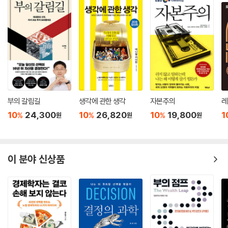
부의 갈림길
생각에 관한 생각
자본주의
레
10
24,300
10
26,820
10
19,800
1
%
%
%
원
원
원
이 분야 신상품