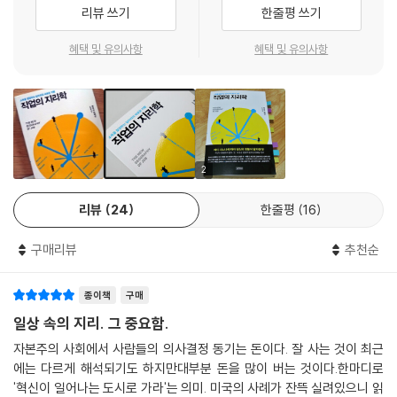
리뷰 쓰기
한줄평 쓰기
징적이고 영향력 큰 실리콘밸리 기업들 가운데 하나인 선마이크로시스템
스에서 22년간 최고경영자를 지낸 스콧 맥닐리의 다음과 같은 말에도 잘
혜택 및 유의사항
혜택 및 유의사항
요약되어 있다. “집 사는 데 350만 달러를 쓰지 않아도 되고 봉급의 절반
을 세금으로 내지 않아도 되기 때문에 기술자들이 많은 아시아와 여타 지
역들로 실리콘밸리가 죄 이동하고 있다.”
그런데 사실 이러한 주장은 우리의 현실과는 별로 관계가 없다. 매튜 칸, 에
드워드 글레이저 등 세계적 석학들이 극찬한 실증 연구의 대가인 엔리코
모레티는 기술 발달과 세계화로 인한 ‘거리의 종말’은 사실이 아님을 노동
2
경제학과 도시경제학 등 풍부한 학문적 이론과 실제 사례를 들어가며 통찰
력 있게 실증해낸다. 예를 들어, 지난 10년에 걸쳐 인터넷, 소프트웨어 그
리뷰
24
한줄평
16
리고 생명과학 부문의 일자리 성장률은 경제 여타 부문들의 전체 일자리
성장률보다 여덟 배 이상 높았으며, 경제의 여타 부문들이 이들 세 부문처
구매리뷰
추천순
럼 성장했더라면 실업이 발생하지 않음 물론이고 아기와 노인을 포함한 시
민 한 사람에게 새 일자리가 다섯 개씩이나 돌아갔을 것임을 명확하게 보
종이책
구매
여준다.
일상 속의 지리. 그 중요함.
자본주의 사회에서 사람들의 의사결정 동기는 돈이다. 잘 사는 것이 최근
3
에는 다르게 해석되기도 하지만대부분 돈을 많이 버는 것이다.한마디로
당신의 소득을 좌우하는 경제 지형의 미스터리!
'혁신이 일어나는 도시로 가라'는 의미. 미국의 사례가 잔뜩 실려있으니 읽