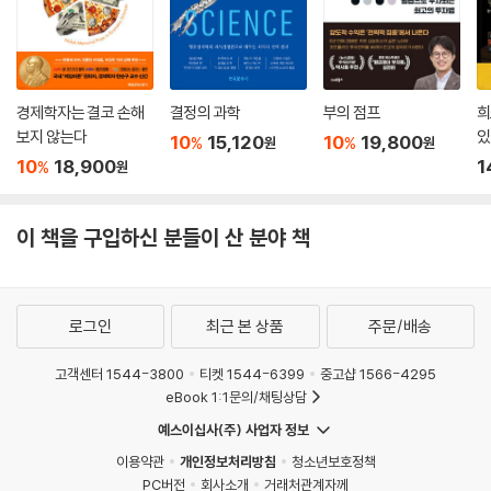
경제학자는 결코 손해
결정의 과학
부의 점프
희
보지 않는다
있
10
15,120
10
19,800
%
%
원
원
10
18,900
1
%
원
이 책을 구입하신 분들이 산 분야 책
로그인
최근 본 상품
주문/배송
고객센터 1544-3800
티켓 1544-6399
중고샵 1566-4295
eBook 1:1문의/채팅상담
예스이십사(주) 사업자 정보
이용약관
개인정보처리방침
청소년보호정책
PC버전
회사소개
거래처관계자께