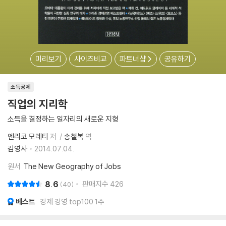
미리보기
사이즈비교
파트너샵
공유하기
소득공제
직업의 지리학
소득을 결정하는 일자리의 새로운 지형
엔리코 모레티
저
송철복
역
김영사
2014.07.04.
원서
The New Geography of Jobs
8.6
판매지수
426
40
베스트
경제 경영 top100 1주