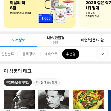
리뷰/한줄평
도서정보
배송/반품/교환
145
관련분류
품목정보
책 속으로
추천평
이 상품의 태그
#2PM준호의책장
#서울대권장도서