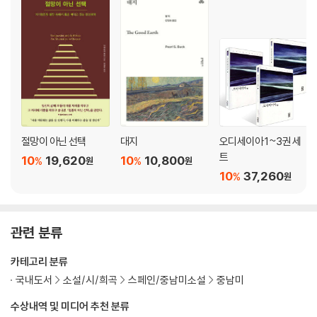
절망이 아닌 선택
대지
오디세이아 1~3권 세
트
10
19,620
10
10,800
%
%
원
원
10
37,260
%
원
관련 분류
카테고리 분류
국내도서
소설/시/희곡
스페인/중남미소설
중남미
수상내역 및 미디어 추천 분류