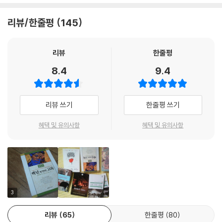
방에서 담배를 경작하던 부지런한 본토인이었다. 그러나 그는 스페인계 상
굳어지는 대신, 멜뀌아데스의 마지막 비밀을 깨달아 그 양피지 원고에서
인 가문의 우르슬라 이구아란을 만나 결혼함으로써 처음으로 외지인과 관
인간의 시간과 공간의 질서를 가리키는 글귀를 터득하게 되었다. '역사의
리뷰/한줄평
145
계를 맺는다.
시포는 나무와 연결되어 있고, 종말은 개미들에게 먹히울지니라.'
--- p.
이 작품에는 우르슬라 말고도 「카탈로니아의 현인」이라고 불리는 스페인
리뷰
한줄평
사람이 한 명 등장한다. 내란중 마콘도에 들어온 그는 이 마을이 폐허가 되
8.4
9.4
멜키아데스가 큰소리로 외치곤 했다. 이글이글 타오른느 어느 날 정오, 집
기 직전까지 서점을 경영하면서 이 마을에서 산다. 책더미 속에 묻혀 세 상
시들은 그 거대한 돋보기를 가지고 놀라운 광경을 보여주었다. 그들은 길
자에 달하는 많은 양의 원고를 집필하는 그는 콜롬비아에 대한 스페인의
한가운데에 마른 풀잎들ㅇ르 쌓아놓고서 태양 광선을 모아 불을 붙였다.
정신적 지배를 상징적으로 보여 준다.
그 자석 건이 실패로 돌아간 것 때문에 아직 마음을 달래지 못하고 있던 호
리뷰 쓰기
한줄평 쓰기
세 아르까디오 부엔디아는 그 발명품을 전쟁 무기로 사용할 수 있을 거라
비록 잠시나마 콜롬비아는 스페인 말고도 영국의 지배를 받기도 한다. 영
혜택 및 유의사항
혜택 및 유의사항
는 생각을 품게 되었다. 멜키아데스는 다시금 그의 생각을 고치려고 애쓴
국의 지배는 해적 프랜시스 드레이크경을 통하여 나타난다. 우르슬라 가족
다.
이 리로아차로 피신하여 온 것도 바로 드레이크경의 공격을 피하기 위해서
였다는 점을 상기할 필요가 있다.
그러나 결국 멜키아데스는 그 돋보기를 그에게 내주고 자석들과 식민지 시
대 금화 세닢을 받고 말았다. 우르술라는 속이 상해 울었다. 그 돈은 그녀
더욱이 정치적인 차원에서도 <백년 동안의 고독>은 콜롬비아가 직면하고
아버지가 궁핍하게 살면서 평생에 걸쳐 모은 것으로, 좋은 기회가 오면 투
있는 구체적인 사회적 현실을 여실히 보여준다. 자본주의가 본질적으로 도
3
자하기 위해 침대 밑에 숨겨두었던 궤짝에 든 금화들 가운데 일부였던 것
입되기 전까지만 하더라도 마콘도 마을은 목가적인 낙원과 같은 평화스러
이다.
리뷰
65
한줄평
80
운 마을이었다. 그러나 미국의 자본주의가 들어오면서부터 평화스럽기 그