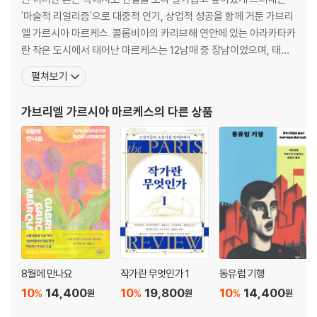
'마술적 리얼리즘'으로 대중적 인기, 상업적 성공을 함께 거둔 가브리
엘 가르시아 마르케스. 콜롬비아의 카리브해 연안에 있는 아라카타카
란 작은 도시에서 태어난 마르케스는 12남매 중 장남이었으며, 태어
난 후 8년 간을 외조모부의 집에서 살았다. 1946년에 마르케스는 보
펼쳐보기
고타 근처의 시파키아에서 고등학교를 졸업하고 콜롬비아 국립대학
에서 잠깐 동안 법학을 공부했다. 그 후 1950~1965년까지 콜롬비
가브리엘 가르시아 마르케스
의 다른 상품
아, 프랑스, 베네수엘라, 미국, 멕시코 등지에서
8월에 만나요
작가란 무엇인가 1
동유럽 기행
10
14,400
10
19,800
10
14,400
%
%
%
원
원
원