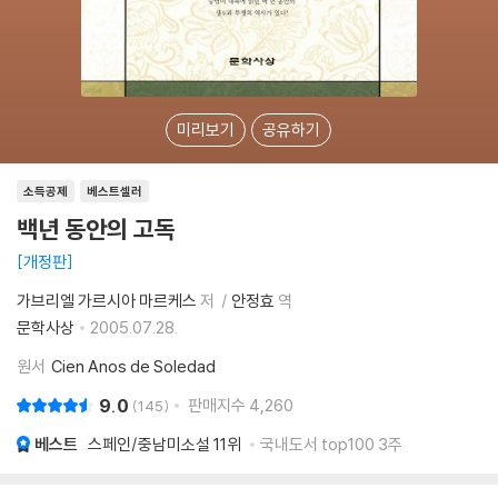
미리보기
공유하기
소득공제
베스트셀러
백년 동안의 고독
개정판
가브리엘 가르시아 마르케스
저
안정효
역
문학사상
2005.07.28.
원서
Cien Anos de Soledad
9.0
판매지수
4,260
145
베스트
스페인/중남미소설
11위
국내도서 top100 3주