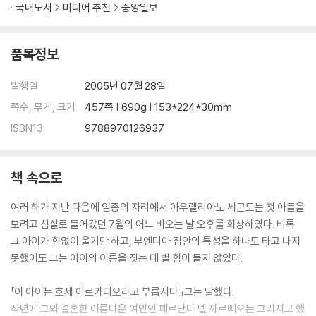
국내도서
미디어 추천
중앙일보
품목정보
발행일
2005년 07월 28일
쪽수, 무게, 크기
457쪽 | 690g | 153*224*30mm
ISBN13
9788970126937
책 속으로
여러 해가 지난 다음에 임종의 자리에서 아우렐리아노 세군도는 첫 아들을
보려고 침실로 들어갔던 7월의 어느 비오는 날 오후를 회상하였다. 비록
그 아이가 힘없이 울기만 하고, 부엔디아 집안의 특성을 하나도 타고 나지
못했어도 그는 아이의 이름을 짓는 데 별 힘이 들지 않았다.
「이 아이는 호세 아르카디오라고 부릅시다.」그는 말했다.
작년에 그와 결혼한 아름다운 여인인 페르난다 델 까르삐오는 그러자고 했