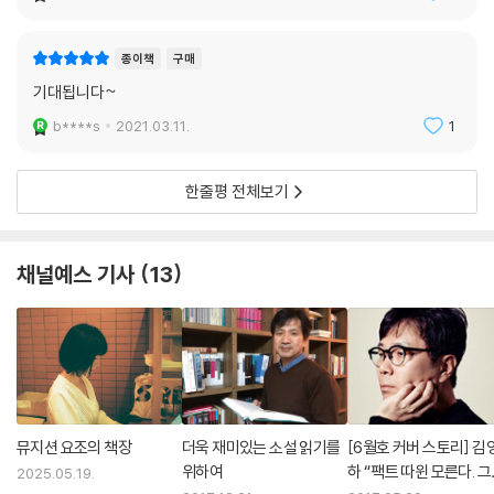
루의 마리오 바르가스 요사, 쿠바의 기예르모 카브레라 인판테, 멕시코의
카를로스 후엔테스, 칠레의 호세 도노소 등이 유명하다. 다양한 국적, 다양
종이책
구매
한 문학관을 지니고 있으면서도 그들은 한결같이 라틴 아메리카 문학을 세
계 문학의 굳건한 반열에 올려놓은 데에 크게 이바지한 작가들이다.
기대됩니다~
b****s
2021.03.11.
1
이러한 '붐' 소설가 가운데에서도 가장 주목받아 온 작가가 바로 가브리엘
가르시아 마르케스다. <백년 동안의 고독>(1967)으로 1982년도 노벨문
한줄평 전체보기
학상을 수상하여 국제적인 명성을 얻었고, 그후 <족장의 가을>(1975)을
발표하여 작가로서의 위치를 확고하게 굳혔다. 그리고 <예견된 죽음의 연
대기>(1981)를 발표하여 작가로서 여전히 건재하다는 사실을 과시하고
채널예스 기사
13
있다. 이제 마르케스는 현대 라틴 아메리카 문학을 대변하는 가장 대표적
인 작가로 높이 평가받고 있다.
<백년 동안의 고독>을 논의할 때마다 '마술적 리얼리즘'이라는 꼬리표가
마치 그림자처럼 늘 따라다닌다. 좁게는 리얼리즘의 한 유형, 넓게는 세계
인식의 한 방법이라고 할 수 있는 마술적 리얼리즘은 문자 그대로 현실과
환상, 사실과 허구가 초현실주의적 수법으로 교묘하게 결합되어 있는 형태
뮤지션 요조의 책장
더욱 재미있는 소설 읽기를
[6월호 커버 스토리] 김
위하여
하 “팩트 따윈 모른다. 
를 말한다.
2025.05.19.