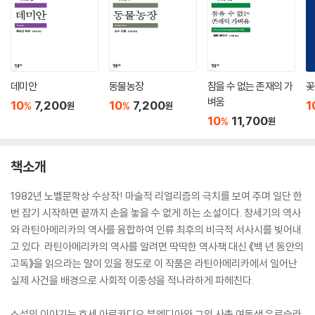
데미안
동물농장
참을 수 없는 존재의 가
꽃
벼움
10
7,200
10
7,200
1
%
%
원
원
10
11,700
%
원
책소개
1982년 노벨문학상 수상작! 마술적 리얼리즘의 극치를 보여 주며 일단 한
번 잡기 시작하면 끝까지 손을 놓을 수 없게 하는 소설이다. 창세기의 역사
와 라틴아메리카의 역사를 융합하여 인류 최후의 비극적 서사시를 빚어내
고 있다. 라틴아메리카의 역사를 알려면 딱딱한 역사책 대신 《백 년 동안의
고독》을 읽으라는 말이 있을 정도로 이 작품은 라틴아메리카에서 일어난
실제 사건을 배경으로 사회적 이중성을 적나라하게 파헤친다.
소설의 이야기는 호세 아르카디오 부엔디아와 그의 사촌 여동생 우르슬라