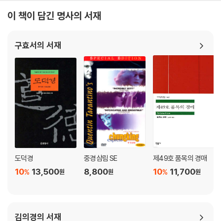
한다. 「소설의 종말에 대하여 말하는 것은 서구 작가들, 특히 프랑스인들의
이 책이 담긴 명사의 서재
기우에 지나지 않을 따름이다. 동유럽이나 라틴 아메리카 작가들에게 이러
한 말을 한다는 것은 어불성설이나 다름없다. 책꽂이에 가르시아 마르케스
구효서의 서재
의 <백년 동안의 고독>을 꽂아 놓고 어떻게 소설의 죽음을 말할 수 있단 말
인가?」그렇다면 마르케스는 바로 그동안 사망 상태에 놓여 있던 소설을 다
시 살려낸 언어의 마술사라고 할 수 있을 것이다.
도덕경
중경삼림 SE
제49호 품목의 경매
10
13,500
8,800
10
11,700
%
%
원
원
원
김의경의 서재