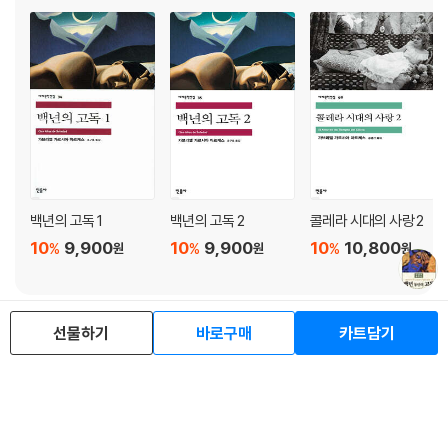
백년의 고독 1
백년의 고독 2
콜레라 시대의 사랑 2
10
9,900
10
9,900
10
10,800
%
%
%
원
원
원
선물하기
바로구매
카트담기
로그인
최근 본 상품
주문/배송
고객센터 1544-3800
티켓 1544-6399
중고샵 1566-4295
eBook 1:1문의/채팅상담
예스이십사(주) 사업자 정보