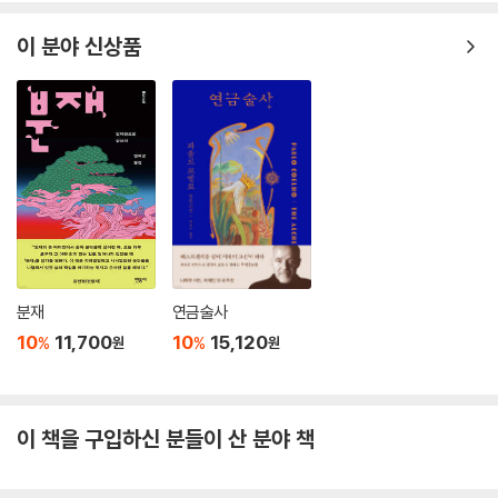
한 바 있다. 마르케스의 작품은 좁게는 콜롬비아, 넓게는 라틴 아메리카라
는 특정한 지방에 뿌리를 박고 있으면서도 지방성을 초월하는 보편적인 문
이 분야 신상품
학이라는 말이다.
이러한 점에서 마르케스는 그가 지대한 영향을 받은 윌리엄 포크너와 아주
비슷하다. 포크너의 작품 또한 미국 남부 지방이라는 구체적 공간에 뿌리
를 두고 있으면서도, 실제로 포크너가 다루는 문제는 좀더 보편 타당성 있
는 삶의 문제, 그의 표현을 빌린다면 '서로 갈등하는 인간 마음의 여러 문
제'를 설득력 있게 형상화하고 있다.
제2차 세계대전 이후 소설은 이제 죽음을 맞이하였다는 말이 심심치 않게
들리고 있다. 신의 죽음을 선포한 프리드리히 니체처럼 서유럽과 미국의
분재
연금술사
몇몇 작가들은 문학의 죽음을 선포하였던 것이다. 그러나 마르케스를 비롯
10
11,700
10
15,120
%
%
원
원
한 라틴 아메리카 작가들은 제1세계의 작가들이 이미 죽었다고 선포한 소
설에 새로운 활력을 불어넣고 있다. 소설 장르는 죽음을 맞이하기는 커녕
오히려 불사조처럼 잿더미를 헤치고 되살아났다는 사실을 그들은 여실히
이 책을 구입하신 분들이 산 분야 책
보여주고 있다.
소설의 죽음과 관련하여 체코슬로바키아의 작가 밀란 쿤데라는 이렇게 말