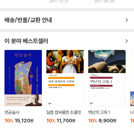
그들을 느낀다”
2017.12.21.
2017.05.29.
집시들이 마콘도 마을에 가져온 '끓고 있는 얼음'처럼, 일종의 모순 어법에
해당하는 마술적 리얼리즘은 역사적 · 문학적으로 큰 혼란을 겪어 온 라틴
배송/반품/교환 안내
아메리카 작가들이 창안해 낸 독특한 문학적 산물이라고 할 수 있다. 그들
은 이러한 장치나 세계 인식을 통하여 그들 특유의 경험을 예술적으로 형
상화하는 데에 성공하였다.
이 분야 베스트셀러
이 작품에서 마술적 리얼리즘은 여러 행태를 통하여 나타난다. 예를 들어
작중 인물들 가운데에는 죽은 사람들이 다시 나타난 마치 살아 있는 사람
처럼 활약하는가 하면, 어떤 사내아이는 부모의 말을 듣지 않다가 뱀이 되
어 버린다. 부엔디아 집안의 한 선조는 돼지 꼬리를 달고 이 세상에 태어난
다. 레베카라는 인물은 흙과 벽에서 긁은 석회를 먹고 산다. 한 작품 인물이
항해 도중 바다에서 바다용을 잡았는데, 그 뱃속에는 십자군 병정의 투구
와 허리띠 그리고 무기가 발견되기도 한다. 난로에 얹어 둔 우유가 끓지 않
아 주전자 뚜껑을 열어 보았더니 그 안에는 구더기가 득실거린다. 그런가
하면 어떤 작중 인물들은 담요나 양탄자를 타고 하늘 높이 날아가 이 지상
연금술사
달콤 쌉싸름한 초콜릿
백년의 고독 1
나
에서 영원히 사라져 버린다.
10
15,120
10
11,700
10
9,900
1
%
%
%
원
원
원
한 비평가는 마르케스 문학의 특성을 '초월적 지방주의'라는 용어로 요약