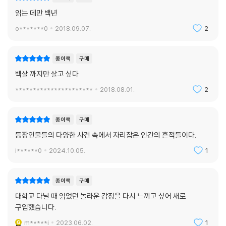
이하여 물려받고 있다는 점에서 더욱 뒷받침된다.
읽는 데만 백년
o*******0
2018.09.07.
2
20세기 초엽까지만 하더라도 서양 문학은 서유럽과 미국이 주도적인 역할
을 담당하였다. 경제적 발전과 정치적 패권에 힘입어 제1세계 국가에 속한
종이책
구매
작가들이 세계 문단에서 주도적인 역할을 한 것은 어쩌면 지극히 당연한
일인지도 모른다.
백살 까지만 살고 싶다
**********************
2018.08.01.
2
그러나 20세기 중엽에 들어오면서부터 사태는 전혀 달라지게 되었다. 이
때부터 서유럽이나 미국 작가들 대신에 라틴 아메리카 작가들이 세계 문단
종이책
구매
에서 주도권을 행사하였기 때문이다. 그동안 주변부에 머무른 채 기껏해야
'타자(他仔)'의 위치밖에는 차지하지 못하던 라틴 아메리카 작가들이 서
등장인물들의 다양한 사건 속에서 자리잡은 인간의 흔적들이다.
서히 세계 문학의 중심부로 이행하였다. 말하자면 세계 문학은 이제 라틴
i******0
2024.10.05.
1
아메리카에서 문자 그대로 '붐'을 맞았던 것이다.
종이책
구매
그리하여 많은 문학사가들은 라틴 아메리카에서 나타난 이러한 문예 부흥
현상을 두고 '붐' 문학 또는 '붐' 소설이라는 용어로 표현한다. 제2차 세계대
대학교 다닐 때 읽었던 놀라운 감정을 다시 느끼고 싶어 새로
전 이후 라틴 아메리카에서 주로 활약한 '붐'소설가들로서는 콜롬비아의
구입했습니다.
가브리엘 가르시아 마르케스, 파라과이의 아우구스토 로아 바스토스, 페
m*****i
2023.06.02.
1