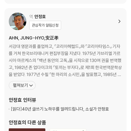
역
안정효
관심작가 알림신청
AHN, JUNG-HYO,安正孝
서강대 영문과를 졸업하고, 『코리아헤럴드』와 『코리아타임스』 기자
를 거쳐 한국브리태니커 편집부장을 지냈다. 1975년 가브리엘 가르
시아 마르케스의 『백년 동안의 고독』을 시작으로 130여 권을 번역했
고, 1982년 존 업다이크의 『토끼는 부자다』로 제1회 한국번역문학상
을 받았다. 1977년 수필 『한 마리의 소시민』을 발표했고, 1985년 장
편소설 『하얀 전쟁』으로 등단해, 『할리우드 키드의 생애』, 『가을바다
펼쳐보기
사람들』, 『은마는 오지 않는다』 등을 선보였다. 영문판 『하얀 전쟁』과
『은마는 오지 않는다』가 각각 1989년과 1990년 『뉴욕 타임스』 추천
안정효
인터뷰
도서로 선정됐고, 그
[읽다]
40년 글쓰기 노하우를 알려드립니다, 소설가 안정효
안정효
의 다른 상품