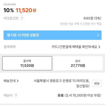
12,800
원
10
11,520
YES포인트
640원 (5%)
5만원 이상 구매 시 2천원 추가 적립
앱 다운 시 1천원 상품권
결제혜택
카드/간편결제 혜택을 확인하세요
종이책
원서
11,520
원
27,770
원
배송안내
서울특별시 영등포구 은행로 11(여의도동,
변경
일신빌딩)
배송비
유료
(도서 15,000원 이상 무료)