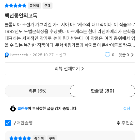
다. 이러한 현상은 비록 정도의 차이는 있지만, 아우렐리아노 부엔디아 대
종이책
구매
령의 형인 호세 아르카디오 부엔디아를 비롯하여 부엔디아 가문의 다른 후
백년동안의고독
손들에게서도 마찬가지로 찾아볼 수 있다. 이러한 점에서 본다면, '좋은 나
날' 또는 '좋은 시대'라는 뜻을 지니는 '부엔디아'라는 스페인 이름은 이 작
콜롬비아 소설가 가브리엘 가르시아 마르케스의 대표작이다. 이 작품으로
1982년도 노벨문학상을 수상했다.마르케스는 현대 라틴아메리카 문학을
품에서 반어적으로 사용되고 있다고 할 수 있을 것이다.
대표하는 세계적인 작가로 높이 평가받는다. 이 작품은 여러 층위에서 읽
을 수 있는 복잡한 작품이다. 문학비평가들과 학자들이 문학이론을 탐구하
무엇보다도 근친 상간으로 상징되는 도덕적 타락은 부엔디아 가문의 몰락
고 적용하여 온 일종의 문학적 실험실과도 같은 소설이다.
을 재촉하는 견인차 구실을 한다. 그들은 근친 상간을 수없이 되풀이 한다.
b******h
2025.10.27.
신고
0
댓글
0
유전학적 관점에서 볼 때에 동종 교배가 열등한 자손을 낳듯이 부엔디아
리뷰 전체보기
가문의 사람들 또한 근친 상간이라는 동종 교배를 통하여 점점 우생학적으
로 열등한 자손을 낳는다.이 작품의 마지막 부분에 으르러, 이모와 조카 사
이인 아우렐리아노와 아마란타 우르슬라가 관계를 맺어 마침내 돼지 꼬리
리뷰
65
한줄평
80
가 달린 자손을 낳기에 이른다. 이렇게 기형아를 낳음으로써, 5대에 걸친
부엔디아 가문은 선조들의 경고에도 불구하고 치욕적인 종말을 고하는 것
이다.
클린봇
이 부적절한 글을 감지 중입니다.
설정
그들이 자폐적인 순환에서 결코 벗어나지 못한다는 것은, 호세 아르카디오
구매한줄평
추천순
부엔디아을 제외한 나머지 부엔디아 가문 사람들이 한결같이 자기에 고유
한 이름다운 이름 없이 오직 선조의 이름 가운데에서 오직 일부만을 되풀
종이책
구매