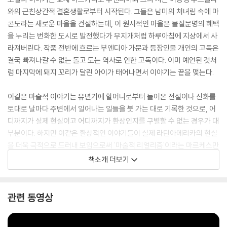
와의 근친상간적 결혼생활로부터 시작된다. 그들은 남미의 처녀림 속에 마
콘도라는 새로운 마을을 건설하는데, 이 원시적인 마을은 물질문명의 혜택
을 누리는 번화한 도시로 발전했다가 무지개처럼 하루아침에 지상에서 사
라져버린다. 작품 전반에 흐르는 부엔디아 가문과 등장인물 개인의 고독은
결국 빠져나갈 수 없는 돌고 도는 역사로 인한 고독이다. 이미 예언된 것처
럼 마지막에 돼지 꼬리가 달린 아이가 태어나면서 이야기는 끝을 맺는다.
이같은 마술적 이야기는 유년기에 할머니로부터 들어온 전설이나 신화를
토대로 날마다 주변에서 일어나는 일들을 붓 가는 대로 기록한 것으로, 어
디까지가 실제 현실이고 어디까지가 환상인지를 구별할 수 없는 경우가 대
부분이다. 하지만 이같은 환상적인 이야기들이 실제 라틴아메리카의 현실
을 더욱 극적으로 드러내 보임으로써 '마술적 리얼리즘'이라는 마르케스만
의 영역을 인정받게 하였다.
책소개 더보기
한편, 저자 마르케스는 『백년 동안의 고독』을 오랜 시간에 걸쳐 완성한 것
으로 알려졌으며, 작품 전체에 흐르는 미세하고 집약적인 묘사는 이러한
관련 동영상
오랜 노력으로 가능할 수 있었다는 평가를 받고 있다. 뉴욕 타임즈로부터
'책이 생긴 이래 모든 인류가 읽어야 할 첫 번째 문학 작품'이라는 극찬을