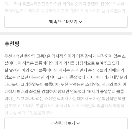
다. 그러나 우르슬라만큼은 막연한 회의를 숨기지 못했다. 집안의 역사를
돌이켜보건대 똑같은 이름들이 자꾸만 되풀이되어 쓰이다 보니 우르슬라
는 어떤 단정적인 결론들을 얻게 되었다. 아우렐리아노라는 이름을 가진
책 속으로 더보기
아이들은 머리는 좀 좋은 편이면서도 성격만은 내성적이었고, 호세 아르카
디오라는 이름을 받은 아이들은 충동적이며 모험심을 타고나서 어떤 비극
적인 면모를 지녔다. 그 차이점을 얼핏 가려낼 수 없는 경우라고는 호세 아
추천평
르카디오 세군도와 아울렐리아노 세군도뿐이었다.
--- p.207
우선 <백년 동안의 고독>은 역사적 의미가 아주 강하게 부각되어 있는 소
설이다. 이 작품은 콜롬비아의 과거 역사를 상징적으로 보여주고 있다.
잘 알려진 바와 같이 콜롬비아의 역사는 곧 식민지 종주국들의 지배와 억
순간적으로 자기의 영혼이 그토록 엄청나게 무서운 과거를 감당할 수 없음
압으로 점철된 비극적인 역사나 크게 다름없었다. 라티 아메리카 대부분의
을 깨달았다. 자기 자신의 향수와 남들의 향수가 찔러대는 필사적인 창 끝
나라들이 그러하였듯이 콜롬비아 또한 오랫동안 스페인의 지배와 통치 아
에 상처를 입은 그는 말라죽은 장미숲을 얽은 거미줄을 끈질김과, 독보리
래에서 패배와 좌절을 경험하지 않으면 안되었다. 16세기 중업부터 콜롬
풀의 참을성과, 찬란한 2월 새벽 하늘의 인내심을 우러러보았다. 그리고
비아는 뉴그라나다라는 스페인 식미지 가운데에서도 가장 핵심적인 역할
그는 갓난아이를 보았다.
을 하였고, 19세기 초엽에 이르러서야 비로소 스페인의 억압에서 해방되
어 독립 국가로 발돋움하였다.
온 세상에서 다 모여든 듯 바글바글한 개미떼가 정원의 돌길을 따라서, 바
짝 쿨기가 빠지고 껍질만 자루처럼 붕싯하게 부푼 아기를 끌고 그들의 굴
추천평 더보기
마콘도를 처음 건설한 호세 아르카디오 부엔디아는 본디 콜롬비아 내륙 지
로 나아가고 있었다. 이 기막힌 장면을 보는 순간, 그는 공포에 질려 몸이