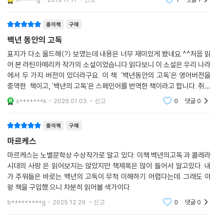
간을 위해서는 책에
마콘도 마을에서 '가장 뛰어난 두뇌의 소유자'로 존경을 받으며 근면하게
일하던 호세 아르카디아는, 집시가 전하여 준 문명의 도구에 크게 고무된
종이책
구매
나머지 거의 미치광이에 가까운 사람이 된다. 그는 족장으로서의 모든 일
백년 동안의 고독
상적 의무와 책임을 포기한 채 오직 무익한 연구에만 몰두한다. 심지어 그
표지가 다소 올드해(?) 보였는데 내용은 너무 재미있게 봤네요.^^처음 읽
는 신의 존재를 증명하기 위하여 과학적 실험을 하기도 한다.
어 본 라틴아메리카 작가의 소설이었습니다.읽다보니 이 소설은 우리 나라
에서 두 가지 버전이 있더라구요. 이 책 '백년동안의 고독'은 영어버전을
한편 서른두 차례나 반정부 봉기에 참여하여 그때마다 패배하는 그의 아들
중역한 책이고, '백년의 고독'은 스페인어를 번역한 책이라고 합니다. 취향
아우렐리아노 부엔디아 대령은, 진정한 의미에서의 영웅적 혁명가라기보
에 따라 고르시면 될 것 같아요.
s*******k
2026.01.03.
신고
0
댓글
0
다는 오히려 '어릿광대'나 '단순한 모험가'와 크게 다르지 않다. 아우렐리아
노 부엔디아 대령은 추상적 이념을 위하여 많은 생명을 희생시키기를 주저
종이책
구매
하지 않는 그야말로 비인간적인 인물이다. 이 점과 관련하여 이 소설의 저
자는 「그는 손으로 만져 볼 수도 없는 이념들을 가지고 전쟁이라는 극한 상
마르케스
황에 도달하게 되었다」고 말한다.
마르케스는 노벨문학상 수상작가로 알고 있다. 이책 백년의고독 과 콜레라
시대의 사랑 은 읽어보지는 않았지만 책제목은 많이 들어서 알고있다. 내
아우렐리아노 부엔디아 대령은 젊은이들에게 「가장 효과적인 방법은 폭력
가 주워들은 바로는 백년의 고독이 무척 이해하기 어렵다는데. 그래도 이
뿐」이라고 가르치면서 자유파의 승리를 위하여 정부군과 싸울 것을 독려
왕 책을 구입했 으니 차분히 읽어볼 색가이다.
한다. 20년에 걸치 내란이 끝난 다음 그는 사회와의 모든 교통을 차단한 채
b*********g
2025.12.29.
신고
0
댓글
0
골방에 들어앉아 황금 붕어 장식을 만들며 이른바 '삶 속의 죽음'을 영위한