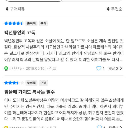
--- p.
지없던 이 마을은 점차 폭력과 타락에 시달린 채 멸망의 길을 걷기 시작한
구매리뷰
추천순
다.
종이책
구매
이 작품에서 서구 자본주의는 제1차 세계대전이 일언던 시기에 시작하여
전쟁이 끝날 때까지 콜롬비아에 진출한 미국의 바나나 회사의 형태로 그
백년동안의 고독
모습을 드러낸다. 마콘도에 바나나 농장을 건설한 미국 회사들은 원주민
백년동안의 고독과 같은 소설이 있는 한 앞으로도 소설은 계속 발전할 것
노동자를 고용하여 막대한 돈을 벌어들였다. 그러나 낮은 임금과 열악한
같다. 환상적 사실주의의 최고봉인 가브리엘 가르시아 마르케스의 이야기
작업 환경 등으로 착취당하던 노동자들은 마침내 극한적인 파업을 단행하
는 말그대로 환상적이다. 거기다 최고의 번역가 안정효님의 좋은 번역이
였고, 미국 회사 편을 드는 정부는 파업에 맞서 노동자들을 대량으로 학살
어우러져 최고의 문학을 낳았다고 할 수 있다. 이러한 이야기를 또 다시 들
하기에 이르렀다.
을 수 있을까 해서 결국 민음사와 문학사상의 두종류 백년 시리즈를 살 수
n****e
2019.05.10.
신고
1
댓글
0
밖에 없었다. 인
적어도 이러한 관점에서 본다면, 이 소설은 서구 제국주의의 식민지 수탈
종이책
구매
행위를 폭로하는 사회주의 리얼리즘에 입각한 고발 소설이라고 할 수 있을
읽을때 가계도 복사는 필수
것이다.
아니 도대체 노벨문학상은 이렇게 이상하고도 잘 이해되지 않은 소설에게
만 주어지는 영광인건지...다들 마술적 리얼리즘이니 뭐니 하면서 의미부
그러나 엄밀히 따지고 보면 부엔디아 가문의 몰락과 쇠퇴는 단순히 외부의
여를 하는데어디까지가 현실이고 어디까지가 상상, 허구인지 분간이 안갔
힘 탓만으로 돌릴 수 없다. 왜냐하면 부엔디아 가문의 내부안에 이미 몰락
다 그리고 등장인물의 이름들이 어찌나 비슷한지 할아버지때 이름이 손자
과 쇠퇴의 씨앗이 뿌려져 있기 때문이다.
들에게 다시 반복되고 형과 아우의 이름도 비슷비슷해서 누가 누구인지 분
h*****g
2019.11.11.
신고
1
댓글
1