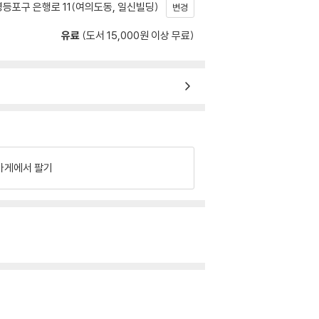
등포구 은행로 11(여의도동, 일신빌딩)
변경
유료
(도서 15,000원 이상 무료)
가게에서 팔기