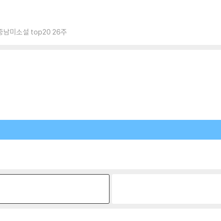
남미소설 top20 26주
원