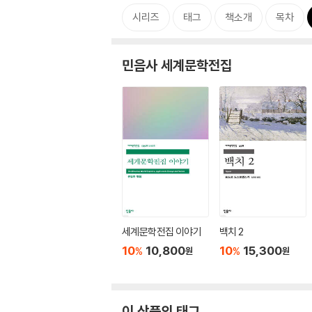
시리즈
태그
책소개
목차
민음사 세계문학전집
세계문학전집 이야기
백치 2
10
10,800
10
15,300
%
%
원
원
이 상품의 태그