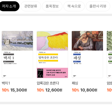
저자 소개
관련분류
품목정보
책 속으로
출판사 리뷰
백치 1
압록강은 흐른다
패싱
암
10
15,300
10
12,600
10
10,800
10
%
%
%
원
원
원