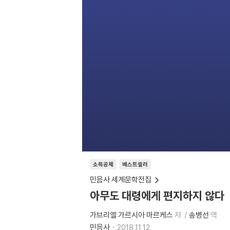
소득공제
베스트셀러
민음사 세계문학전집
아무도 대령에게 편지하지 않다
가브리엘 가르시아 마르케스
저
송병선
역
민음사
2018.11.12.