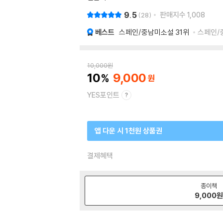
9.5
판매지수
1,008
28
베스트
스페인/중남미소설
31위
스페인/중
10,000
원
10
9,000
YES포인트
앱 다운 시 1천원 상품권
결제혜택
종이책
9,000