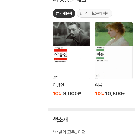
#세계문학
#내맘대로올해의책
이방인
여름
10
9,000
10
10,800
%
%
원
원
책소개
『백년의 고독』 이전,