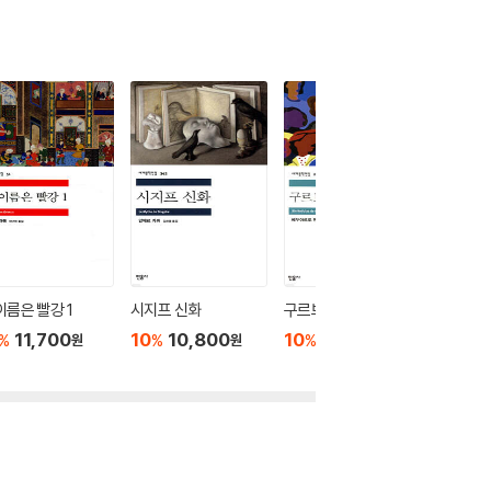
이름은 빨강 1
시지프 신화
구르브 연락 없다
페스트
11,700
10
10,800
10
9,900
10
1
%
%
%
%
원
원
원