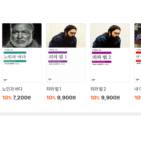
노인과 바다
죄와 벌 1
죄와 벌 2
내 
10
7,200
10
9,900
10
9,900
10
%
%
%
원
원
원