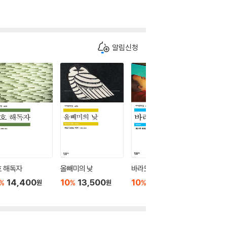
알림신청
호 해독자
올빼미의 낮
바라모
사건
14,400
10
13,500
10
10,800
10
1
%
%
%
%
원
원
원