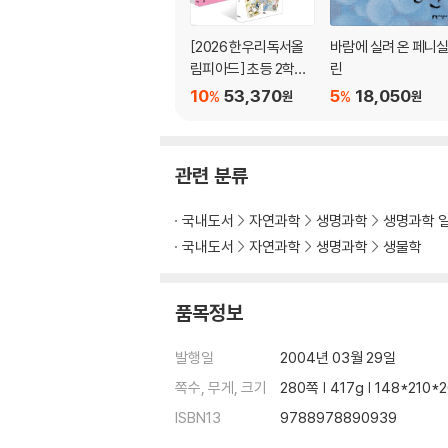
[2026 한우리독서올
바람에 실려 온 페니
림피아드] 초등 2학년
린
필독서 세트
10
53,370
5
18,050
%
%
원
원
관련 분류
국내도서
자연과학
생명과학
생명과학 
국내도서
자연과학
생명과학
생물학
품목정보
발행일
2004년 03월 29일
쪽수, 무게, 크기
280쪽 | 417g | 148*210
ISBN13
9788978890939