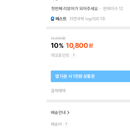
첫번째 리뷰어가 되어주세요
판매지수
12
베스트
자연과학 top100 1주
12,000
원
10
10,800
YES포인트
앱 다운 시 1천원 상품권
결제혜택
배송안내
배송비