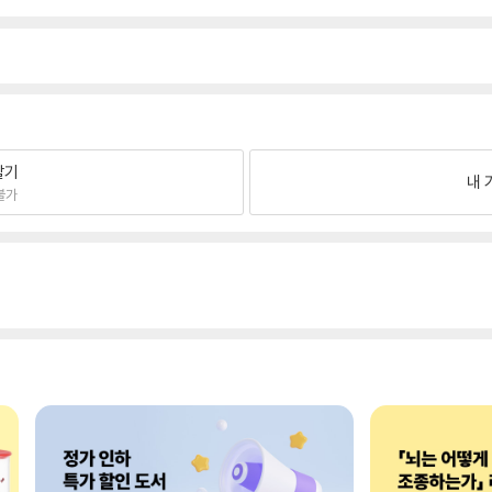
팔기
내 
불가