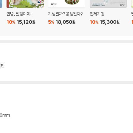
실
안녕, 달팽이야!
기생일까? 공생일까?
인체기행
10
15,120
5
18,050
10
15,300
%
%
%
원
원
원
일반
*20mm