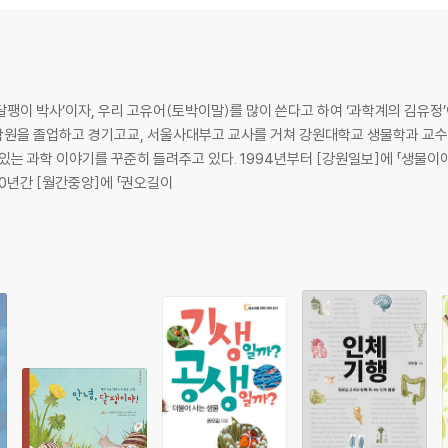
팽이 박사’이자, 우리 고유어(토박이말)를 많이 쓴다고 하여 ‘과학계의 김유정
학원을 졸업하고 경기고교, 서울사대부고 교사를 거쳐 강원대학교 생물학과 교수
1994년부터 [강원일보]에 「생물이야기」를, 2009년부터 [교수신문]에 칼럼을 연
 10년간 [월간중앙]에 「권오길이