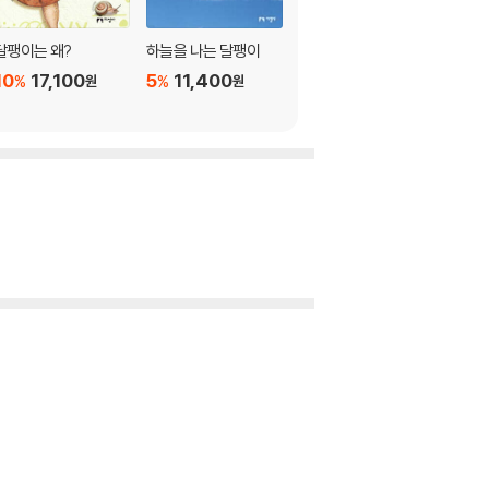
달팽이는 왜?
하늘을 나는 달팽이
과학비빔밥 3
10
17,100
5
11,400
5
18,050
%
%
%
원
원
원