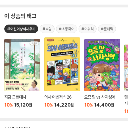
이 상품의 태그
#어린이상식채우기
#속담
#초등국어
#어휘력
#문해력
지금 근현대사
의사 어벤저스 26
요즘 말 vs 사자성어
멜
사
10
15,120
10
14,220
10
14,400
%
%
%
원
원
원
1