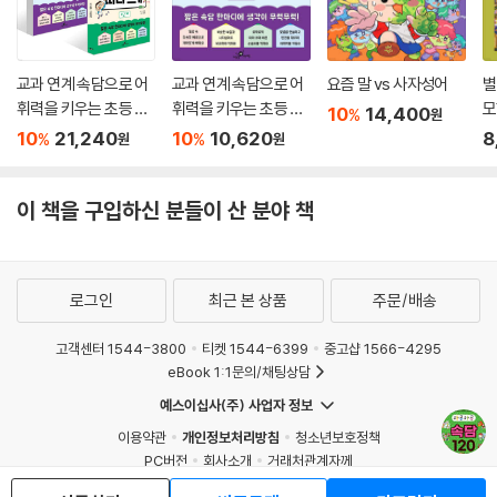
못된 송아지 엉덩이에 뿔이 난다
쇠귀에 경 읽기
고래 싸움에 새우 등 터진다
교과 연계 속담으로 어
교과 연계 속담으로 어
요즘 말 vs 사자성어
별
까마귀가 아저씨 하겠다
휘력을 키우는 초등 속
휘력을 키우는 초등 속
모
10
14,400
%
원
굼벵이도 구르는 재주가 있다
담 따라 쓰기 1~2 단계
담 따라 쓰기 2단계
10
21,240
10
10,620
8
%
%
원
원
우물 안 개구리
세트
익히기 6
이 책을 구입하신 분들이 산 분야 책
찾아보기
정답
로그인
최근 본 상품
주문/배송
고객센터 1544-3800
티켓 1544-6399
중고샵 1566-4295
eBook 1:1문의/채팅상담
예스이십사(주) 사업자 정보
이용약관
개인정보처리방침
청소년보호정책
PC버전
회사소개
거래처관계자께
도서홍보
광고