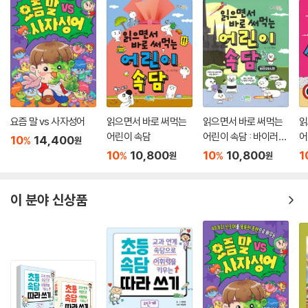
고생 끝에 낙이 온다
공든 탑이 무너지랴
티끌 모아 태산
개천에서 용 난다
익히기 5
음식 & 동물
시장이 반찬
요즘 말 vs 사자성어
읽으면서 바로 써먹는
읽으면서 바로 써먹는
읽
마파람에 게 눈 감추듯
어린이 속담
어린이 속담 : 바이러스
어
10
14,400
%
원
편
고기도 먹어 본 사람이 많이 먹는다
10
10,800
10
10,800
1
%
%
원
원
떡 본 김에 제사 지낸다
다 된 죽에 코 빠졌다
이 분야 신상품
개밥에 도토리
빛 좋은 개살구
싼 것이 비지떡
수박 겉 핥기
꿩 먹고 알 먹기
꿩 대신 닭
고양이 목에 방울 달기