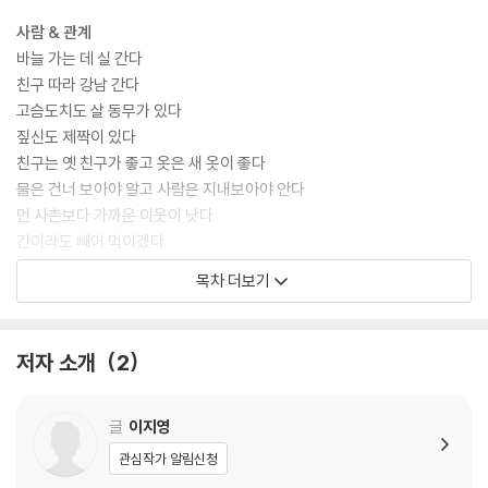
사람 & 관계
바늘 가는 데 실 간다
친구 따라 강남 간다
고슴도치도 살 동무가 있다
짚신도 제짝이 있다
친구는 옛 친구가 좋고 옷은 새 옷이 좋다
물은 건너 보아야 알고 사람은 지내보아야 안다
먼 사촌보다 가까운 이웃이 낫다
간이라도 빼어 먹이겠다
가재는 게 편
목차 더보기
도토리 키 재기
소나무가 무성하면 잣나무도 기뻐한다
사촌이 땅을 사면 배가 아프다
저자 소개
2
될성부른 나무는 떡잎부터 알아본다
작은 고추가 더 맵다
뛰는 놈 위에 나는 놈 있다
글
이지영
사람은 죽으면 이름을 남기고 범은 죽으면 가죽을 남긴다
관심작가 알림신청
물이 너무 맑으면 고기가 아니 모인다