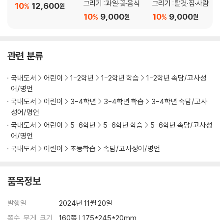
고양이 쥐 생각
그리기 : 과일·꽃·음식
그리기 : 탈것·집·사람
10
12,600
%
원
손가락에 장을 지지겠다
10
9,000
10
9,000
%
%
원
원
자다가 봉창 두드린다
눈에는 눈 이에는 이
낫 놓고 기역 자도 모른다
관련 분류
벼 이삭은 익을수록 고개를 숙인다
울며 겨자 먹기
국내도서
어린이
1-2학년
1-2학년 학습
1-2학년 속담/고사성
팥죽 단지에 생쥐 달랑거리듯
어/명언
숭어가 뛰니까 망둥이도 뛴다
국내도서
어린이
3-4학년
3-4학년 학습
3-4학년 속담/고사
남의 잔치에 감 놓아라 배 놓아라 한다
성어/명언
감나무 밑에 누워서 홍시 떨어지기를 기다린다
국내도서
어린이
5-6학년
5-6학년 학습
5-6학년 속담/고사성
닭 잡아먹고 오리발 내놓기
어/명언
돌다리도 두들겨 보고 건너라
국내도서
어린이
초등학습
속담/고사성어/명언
오르지 못할 나무는 쳐다보지도 마라
익히기 3
품목정보
상황 & 교훈
발행일
2024년 11월 20일
땅 짚고 헤엄치기
달걀로 바위 치기
쪽수, 무게, 크기
160쪽 | 175*245*20mm