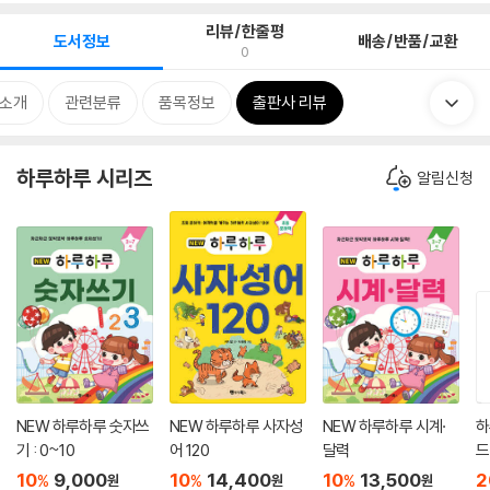
리뷰/한줄평
도서정보
배송/반품/교환
0
 소개
관련분류
품목정보
출판사 리뷰
하루하루 시리즈
알림신청
NEW 하루하루 숫자쓰
NEW 하루하루 사자성
NEW 하루하루 시계·
하
기 : 0~10
어 120
달력
드
10
9,000
10
14,400
10
13,500
2
%
%
%
원
원
원