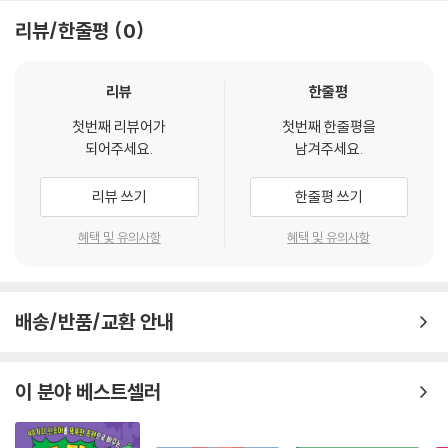
# 학습하기
콩 심은 데 콩 나고 팥 심은 데 팥 난다
리뷰/한줄평
0
속담의 뜻을 알아보고, 실제 어떻게 이용할 수 있는지 예문으로 확인합니
사공이 많으면 배가 산으로 간다
다.
강물도 쓰면 준다
비슷한 표현도 배워 봅니다.
리뷰
한줄평
익히기 4
첫번째 리뷰어가
첫번째 한줄평을
# 익히기
노력 & 성공
되어주세요.
남겨주세요.
연습 문제를 통해, 앞에서 배운 속담을 반복 학습하여 내 것으로 익힙니다.
천 리 길도 한 걸음부터
첫술에 배부르랴
리뷰 쓰기
한줄평 쓰기
구르는 돌은 이끼가 안 낀다
구슬이 서 말이라도 꿰어야 보배라
혜택 및 유의사항
혜택 및 유의사항
부뚜막의 소금도 집어넣어야 짜다
우물을 파도 한 우물을 파라
세 살 적 버릇이 여든까지 간다
배송/반품/교환 안내
열 번 찍어 아니 넘어가는 나무 없다
거지도 부지런하면 더운밥을 얻어먹는다
서당 개 삼 년에 풍월을 읊는다
이 분야 베스트셀러
구더기 무서워 장 못 담글까
비 온 뒤에 땅이 굳어진다