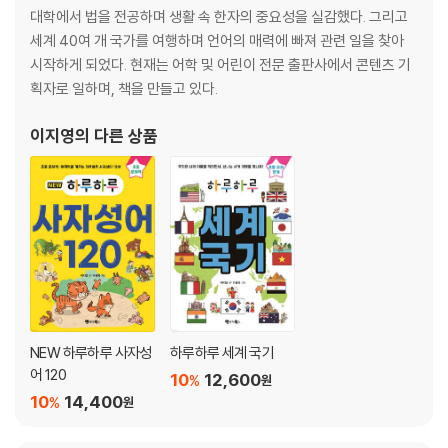
집에서 새는 바가지는 들에 가도 샌다
대학에서 법을 전공하며 생활 속 한자의 중요성을 실감했다. 그리고
바늘 도둑이 소도둑 된다
세계 40여 개 국가를 여행하며 언어의 매력에 빠져 관련 일을 찾아
바늘로 찔러도 피 한 방울 안 난다
시작하게 되었다. 현재는 어학 및 어린이 전문 출판사에서 콘텐츠 기
새도 가지를 가려서 앉는다
획자로 일하며, 책을 만들고 있다.
남의 눈에 눈물 내면 제 눈에는 피눈물이 난다
익히기 1
이지영
의 다른 상품
말 & 태도
낮말은 새가 듣고 밤말은 쥐가 듣는다
발 없는 말이 천 리 간다
가는 말이 고와야 오는 말이 곱다
말 한마디에 천 냥 빚도 갚는다
말은 해야 맛이고 고기는 씹어야 맛이다
입이 열 개라도 할 말이 없다
말이란 아 해 다르고 어 해 다르다
NEW 하루하루 사자성
하루하루 세계 국기
말 속에 뜻이 있고 뼈가 있다
어 120
10
12,600
%
원
가루는 칠수록 고와지고 말은 할수록 거칠어진다
10
14,400
%
원
말이 씨가 된다
세 치 혀가 사람 잡는다