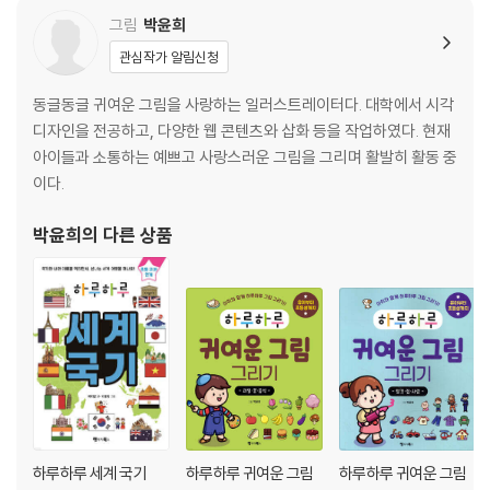
입은 비뚤어져도 말은 바로 해라
그림
박윤희
빈 수레가 요란하다
관심작가 알림신청
핑계 없는 무덤이 없다
똥 묻은 개가 겨 묻은 개 나무란다
동글동글 귀여운 그림을 사랑하는 일러스트레이터다. 대학에서 시각
눈 가리고 아웅
디자인을 전공하고, 다양한 웹 콘텐츠와 삽화 등을 작업하였다. 현재
익히기 2
아이들과 소통하는 예쁘고 사랑스러운 그림을 그리며 활발히 활동 중
이다.
마음 & 행동
자라 보고 놀란 가슴 솥뚜껑 보고 놀란다
박윤희
의 다른 상품
똥 누러 갈 적 마음 다르고 올 적 마음 다르다
우물에 가 숭늉 찾는다
번갯불에 콩 볶아 먹겠다
참는 자에게 복이 있다
도둑이 제 발 저리다
집이 타도 빈대 죽으니 좋다
믿는 도끼에 발등 찍힌다
식혜 먹은 고양이 속
도둑놈 개 꾸짖듯
하루하루 세계 국기
하루하루 귀여운 그림
하루하루 귀여운 그림