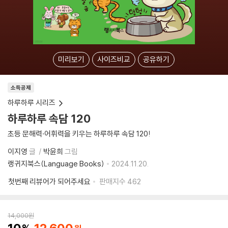
미리보기
사이즈비교
공유하기
소득공제
하루하루 시리즈
하루하루 속담 120
초등 문해력·어휘력을 키우는 하루하루 속담 120!
이지영
글
박윤희
그림
랭귀지북스(Language Books)
2024.11.20.
첫번째 리뷰어가 되어주세요
판매지수
462
14,000
원