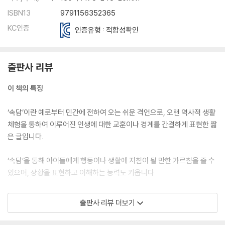
하늘이 무너져도 솟아날 구멍이 있다
ISBN13
9791156352365
아니 땐 굴뚝에 연기 날까
KC인증
인증유형 : 적합성확인
귀신이 곡할 노릇이다
불난 집에 부채질한다
바람 앞의 등불
출판사 리뷰
배보다 배꼽이 더 크다
가랑비에 옷 젖는 줄 모른다
이 책의 특징
언 발에 오줌 누기
마른하늘에 날벼락
‘속담’이란 예로부터 민간에 전하여 오는 쉬운 격언으로, 오랜 역사적 생활
까마귀 날자 배 떨어진다
체험을 통하여 이루어진 인생에 대한 교훈이나 경계를 간결하게 표현한 짧
물에 빠진 놈 건져 놓으니까 내 봇짐 내라 한다
은 글입니다.
미꾸라지 한 마리가 온 웅덩이를 흐려 놓는다
갈수록 태산
‘속담’을 통해 아이들에게 행동이나 생활에 지침이 될 만한 가르침을 줄 수
달도 차면 기운다
있으며, 상황을 표현하고 이해하는 능력도 키웁니다.
싸움은 말리고 흥정은 붙이랬다
하나를 보면 열을 안다
‘속담’을 이용한 예문을 중심으로 학습하면서 필수 낱말도 함께 익히다 보
꼬리가 길면 잡힌다
출판사 리뷰 더보기
면, 글을 읽고 이해하는 문해력이 향상됩니다.
입에 쓴 약이 병에는 좋다
소 잃고 외양간 고친다