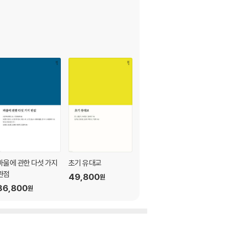
바울에 관한 다섯 가지
초기 유대교
역사적 그리스도와 신
관점
학적 예수
49,800
원
36,800
10
12,600
%
원
원