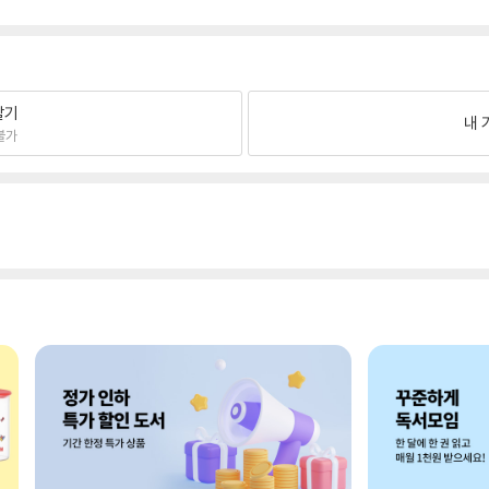
팔기
내 
불가