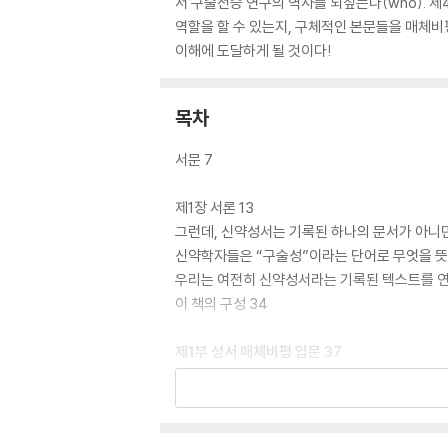
서 구술전승 연구의 역사를 되짚는다(who). 
역할을 할 수 있는지, 구체적인 본문들을 매체비
이해에 도달하게 될 것이다!
목차
서문 7
제1장 서론 13
그런데, 신약성서는 기록된 하나의 문서가 아니던
신약학자들은 “구술성”이라는 단어로 무엇을 뜻
우리는 여전히 신약성서라는 기록된 텍스트를 연구
이 책의 구성 34
제1부 성서 매체비평 입문 37
제2장 구술전승과 신약성서─무엇을 연구하는가?
용어 설명(ABC 순) 42