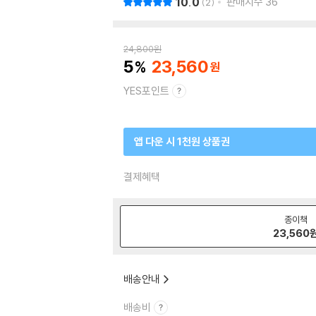
10.0
판매지수
36
2
24,800
원
5
23,560
YES포인트
앱 다운 시 1천원 상품권
결제혜택
종이책
23,560
배송안내
배송비