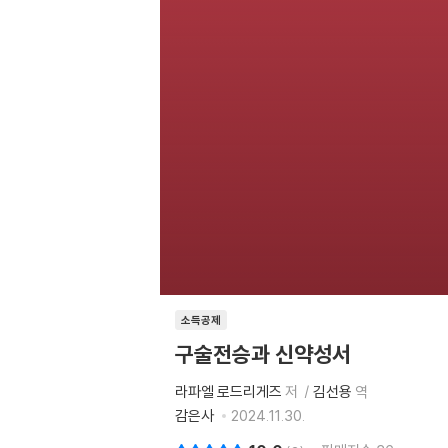
소득공제
구술전승과 신약성서
라파엘 로드리게즈
저
김선용
역
감은사
2024.11.30.