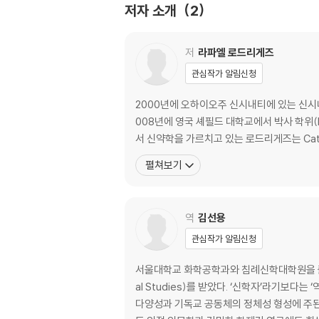
저자 소개
2
제3장 구술전승과 신약성서를 연구한 학자들 6
비르예르 예르핫숀(Birger Gerhardsson) 71
베르너 H. 켈버(Werner H. Kelber) 77
저
라파엘 로드리게즈
조애나 듀이(Joanna Dewey) 83
관심작가 알림신청
폴 악트마이어(Paul J. Achtemeier) 88
피테르 J. J. 부에타(Pieter J. J. Botha) 91
2000년에 오하이오주 신시내티에 있는 신시내티 
케네스 베일리(Kenneth E. Bailey) 99
008년에 영국 셰필드 대학교에서 박사 학위(P
리처드 호슬리(Richard Horsley) 104
서 신약학을 가르치고 있는 로드리게즈는 Catholic Bi
펼쳐보기
제2부 매체비평적 성서 해석의 실례 109
제4장 구술전승과 신약학─어떻게 하는 것인가? 
역
김선용
구술전승과 신약에 대한 형태론적 접근 112
구전과 신약에 대한 배경 맥락적(contextual) 
관심작가 알림신청
한 작품은 어떻게 의미 있게 되는가 144
서울대학교 화학공학과와 침례신학대학원을 졸업하고
전승적 공연에서 전승적 텍스트로 151
al Studies)를 받았다. ‘신학자’라기보
단어의 힘과 구술에서 유래한 텍스트 158
다양성과 기독교 공동체의 정체성 형성에 주된 
구술에서 유래한 텍스트에 관한 모델 164