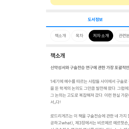
도서정보
책소개
목차
저자 소개
관련
책소개
신약성서와 구술전승 연구에 관한 가장 포괄적인
1세기에 예수를 따르는 사람들 사이에서 구술로 
을 둔 학계의 논의도 그만큼 발전해 왔다. 그럼
그 논의는 고도로 복잡해져 갔다. 이런 현실 가
서』다!
로드리게즈는 이 책을 구술전승에 관한 네 가지 질문
공하고what), 제3장에서는 비르예르 예르핫숀, 베