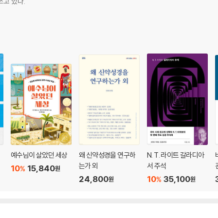
쓰고 있다.
1
예수님이 살았던 세상
왜 신약성경을 연구하
N. T. 라이트 갈라디아
는가 외
서 주석
10
15,840
%
원
24,800
10
35,100
%
원
원