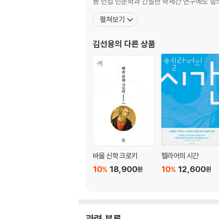
등 인접 인문학과 긴밀한 학제간 연구에도 힘
제5장 구술전승과 신약성서를 연구하는 이유 17
펼쳐보기
참고 문헌 236
김선용
의 다른 상품
성구 색인 248
저자 색인 252
주제 색인 255
바울 신학 크로키
헬라어의 시간
10
18,900
10
12,600
%
%
원
원
관련 분류