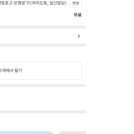
등포구 은행로 11(여의도동, 일신빌딩)
변경
무료
가게에서 팔기