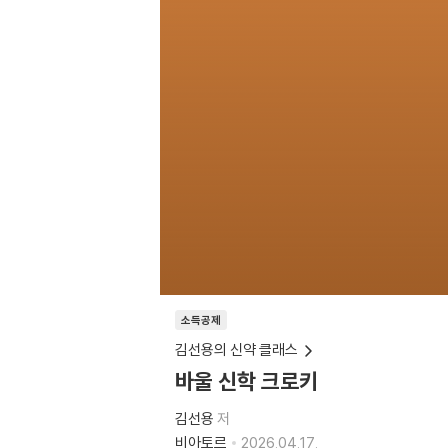
소득공제
김선용의 신약 클래스
바울 신학 크로키
김선용
저
비아토르
2026.04.17.