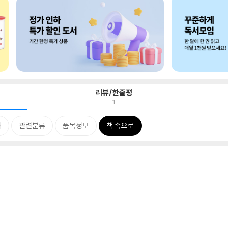
리뷰/한줄평
1
개
관련분류
품목정보
책 속으로