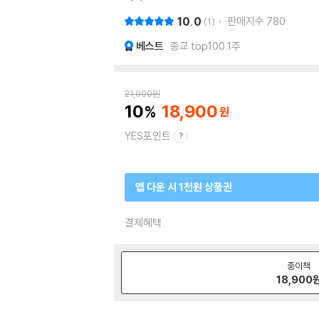
10.0
판매지수
780
1
베스트
종교 top100 1주
21,000
원
10
18,900
YES포인트
앱 다운 시 1천원 상품권
결제혜택
종이책
18,900