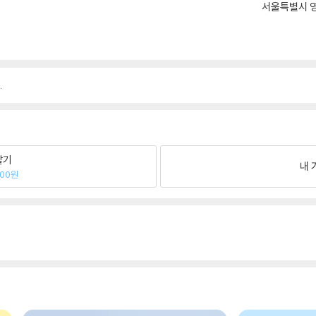
서울특별시 영
.
팔기
내 
500원