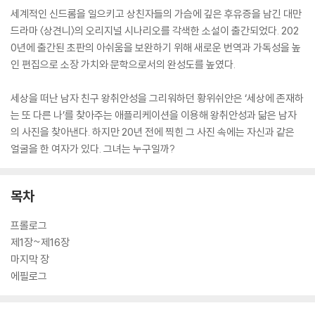
세계적인 신드롬을 일으키고 상친자들의 가슴에 깊은 후유증을 남긴 대만
드라마 〈상견니〉의 오리지널 시나리오를 각색한 소설이 출간되었다. 202
0년에 출간된 초판의 아쉬움을 보완하기 위해 새로운 번역과 가독성을 높
인 편집으로 소장 가치와 문학으로서의 완성도를 높였다.
세상을 떠난 남자 친구 왕취안성을 그리워하던 황위쉬안은 ‘세상에 존재하
는 또 다른 나’를 찾아주는 애플리케이션을 이용해 왕취안성과 닮은 남자
의 사진을 찾아낸다. 하지만 20년 전에 찍힌 그 사진 속에는 자신과 같은
얼굴을 한 여자가 있다. 그녀는 누구일까?
목차
프롤로그
제1장~제16장
마지막 장
에필로그