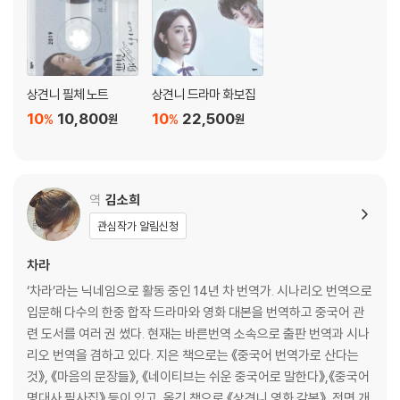
상견니 필체 노트
상견니 드라마 화보집
10
10,800
10
22,500
%
%
원
원
역
김소희
관심작가 알림신청
차라
‘차라’라는 닉네임으로 활동 중인 14년 차 번역가. 시나리오 번역으로
입문해 다수의 한중 합작 드라마와 영화 대본을 번역하고 중국어 관
련 도서를 여러 권 썼다. 현재는 바른번역 소속으로 출판 번역과 시나
리오 번역을 겸하고 있다. 지은 책으로는 《중국어 번역가로 산다는
것》, 《마음의 문장들》, 《네이티브는 쉬운 중국어로 말한다》,《중국어
명대사 필사집》 등이 있고, 옮긴 책으로 《상견니 영화 각본》, 전면 개