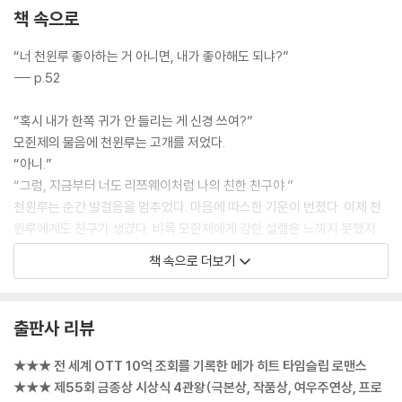
책 속으로
“너 천윈루 좋아하는 거 아니면, 내가 좋아해도 되냐?”
--- p.52
“혹시 내가 한쪽 귀가 안 들리는 게 신경 쓰여?”
모쥔제의 물음에 천윈루는 고개를 저었다.
“아니.”
“그럼, 지금부터 너도 리쯔웨이처럼 나의 친한 친구야.”
천윈루는 순간 발걸음을 멈추었다. 마음에 따스한 기운이 번졌다. 이제 천
윈루에게도 친구가 생겼다. 비록 모쥔제에게 강한 설렘은 느끼지 못했지
만, 둘 사이의 거리가 한층 좁혀진 느낌이었다. 소년의 친절과 배려에 소녀
책 속으로 더보기
는 더 이상 외롭지 않았다. 소년은 소녀의 내면 깊숙이 자리한 무력감과 어
둠을 이해하는 것 같았다. 두 소년은 소녀의 삶에 어느 날 갑자기 찾아온 빛
이었다. 그때, 소녀는 그렇게 믿었다.
출판사 리뷰
--- p.59
★★★ 전 세계 OTT 10억 조회를 기록한 메가 히트 타임슬립 로맨스
사실 리쯔웨이가 천윈루의 미묘한 감정을 눈치채지 못한 건 아니었다. 다
★★★ 제55회 금종상 시상식 4관왕(극본상, 작품상, 여우주연상, 프로
만 친한 친구가 좋아하는 여자에게는 관심이 없었다. 게다가 자폐에 가까