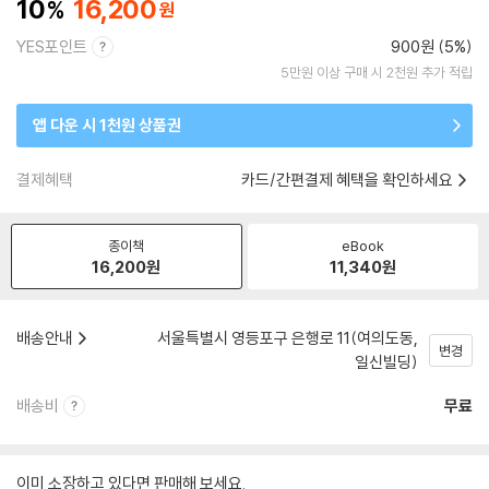
10
16,200
YES포인트
900원 (5%)
5만원 이상 구매 시 2천원 추가 적립
앱 다운 시 1천원 상품권
결제혜택
카드/간편결제 혜택을 확인하세요
종이책
eBook
16,200
원
11,340
원
배송안내
서울특별시 영등포구 은행로 11(여의도동,
변경
일신빌딩)
배송비
무료
이미 소장하고 있다면 판매해 보세요.