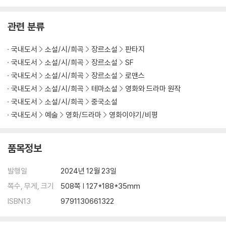
관련 분류
국내도서
소설/시/희곡
장르소설
판타지
국내도서
소설/시/희곡
장르소설
SF
국내도서
소설/시/희곡
장르소설
로맨스
국내도서
소설/시/희곡
테마소설
영화와 드라마 원작
국내도서
소설/시/희곡
중국소설
국내도서
예술
영화/드라마
영화이야기/비평
품목정보
발행일
2024년 12월 23일
쪽수, 무게, 크기
508쪽 | 127*188*35mm
ISBN13
9791130661322