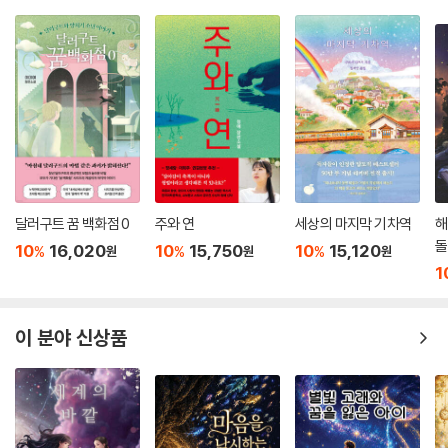
달러구트 꿈 백화점 0
주와 연
세상의 마지막 기차역
해
돌
10
16,020
10
15,750
10
15,120
%
%
%
원
원
원
1
이 분야 신상품