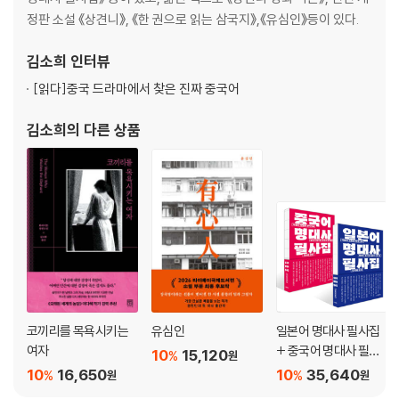
정판 소설 《상견니》, 《한 권으로 읽는 삼국지》,《유심인》등이 있다.
김소희
인터뷰
[읽다]
중국 드라마에서 찾은 진짜 중국어
김소희
의 다른 상품
코끼리를 목욕시키는
유심인
일본어 명대사 필사집
여자
+ 중국어 명대사 필사
10
15,120
%
원
집 세트
10
16,650
10
35,640
%
%
원
원