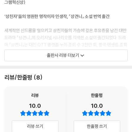
그램혁신상)
울 만큼 지나치게 내성적인 천윈루의 성격은 매력적으로 느껴지지 않았다.
그 많고 많은 여학생 중, 모쥔제가 왜 이 아이를 좋아하는지 이해가 안 되기
‘상친자’들의 영원한 명작이자 인생작, 『상견니』 소설 번역 출간
도 했다. 하지만, 사랑이란 이성적으로 설명이 불가능한 것. 모쥔제가 천윈
루를 좋아한다고 하니 전적으로 밀어줄 생각이었다.
세계적인 신드롬을 일으키고 상친자들의 가슴에 깊은 후유증을 남긴 대만
--- pp.68-69
드라마 『상견니』의 오리지널 시나리오를 각색한 소설이 출간되었다. 드라
마 『상견니』는 대만 OTT 플랫폼 누적 조회 수 3천만 회, 중국 텐센트 조회
여름날의 밤하늘을 가득 메운 별빛이 무척이나 아름다웠다. 공원의 풀숲
수 7억 회, 전 세계 OTT 플랫폼 조회 수 10억 회를 기록한 2020년 최고의
출판사 리뷰 더보기
여기저기에서 벌레 소리가 들려왔다. 가로등의 희미한 불빛이 두 사람 위
화제작이었으며, 4년이 지난 지금까지도 ‘상친자(상견니에 미친 사람)’를
로 쏟아졌다. 이 세상에 마치 둘만 존재한다는 듯이. 문득 천윈루는 상처로
무한 양산해 내고 있다. 오브제에서 새롭게 출간하는 소설 『상견니』는 202
시작되었던 이 밤이 조금만 더 오래 이어지기를 바랐다. 알아가기에도 시
0년에 출간된 초판의 아쉬움을 보완하기 위해 새로운 번역과 가독성을 높
리뷰/한줄평
8
간이 부족한데, 머지않아 소년은 떠나게 될 터였다.
인 편집으로 소장 가치와 문학으로서의 완성도를 높였다.
--- p.69
과거로 돌아가고 싶을 만큼 보고 싶은 사람이 있나요?
리뷰
한줄평
“보고 싶어. 다시 한번만 만나고 싶어. 언제 어느 때의 너라도 좋아. 우리가
10.0
10.0
만나기 전의 너일지라도.”
『상견니』는 우연히 만나 사랑에 빠진 두 남녀가 뒤엉킨 시간 속에서 서로
--- p.181
를 구하려 하는 판타지 로맨스다. 세상을 떠난 남자 친구 왕취안성을 그리
워하던 황위쉬안은 ‘세상에 존재하는 또 다른 나’를 찾아주는 애플리케이
리뷰 쓰기
한줄평 쓰기
“그럼 넌? 만약 과거로 돌아간다면, 날 알기 전의 너에게 갈 거야?”
션을 이용해 왕취안성과 닮은 남자의 사진을 찾아낸다. 하지만 20년 전에