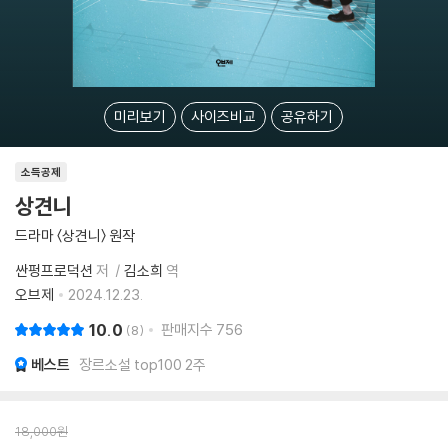
미리보기
사이즈비교
공유하기
소득공제
상견니
드라마 〈상견니〉 원작
싼펑프로덕션
저
김소희
역
오브제
2024.12.23.
10.0
판매지수
756
8
베스트
장르소설 top100 2주
18,000
원