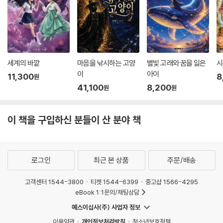
세계의 바깥
마음을 낚시하는 고양
별빛 고래와 꿈을 잃은
시
이
아이
11,300
8
원
41,100
8,200
원
원
이 책을 구입하신 분들이 산 분야 책
로그인
최근 본 상품
주문/배송
고객센터 1544-3800
티켓 1544-6399
중고샵 1566-4295
eBook 1:1문의/채팅상담
예스이십사(주) 사업자 정보
이용약관
개인정보처리방침
청소년보호정책