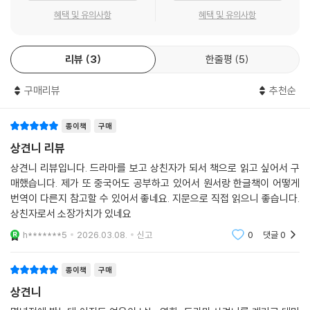
이어폰에서 예의 그 익숙하고 허스키한 저음의 노랫소리가 흘러나오고 있
찍힌 그 사진 속에는 자신과 같은 얼굴을 한 여자가 있다. 그녀는 누구일
혜택 및 유의사항
혜택 및 유의사항
었다. 황위쉬안은 자신도 모르게 가볍게 심
까? “언제 어느 때의 너라도, 우리가 만나기 전의 너라도 좋으니 다시 한번
호흡을 하며, 그때 자신이 했던 답을 떠올렸다. 그날 밤, 이렇게 대답했었
만 만나고 싶”은 두 사람의 간절한 그리움을 나타낸다.
다. 언젠가 과거로 돌아간다면, 내가 아니라 왕취안성을 찾아가서 말해줄
리뷰
3
한줄평
5
거라고. 미래에는 오직 나만 좋아하게 될 거라고, 그 누구도 널 빼앗아 갈
“이제야 『상견니』의 서사를 100퍼센트 이해하게 되었다!”
수 없다고.”
구매리뷰
추천순
--- pp.182-183
『상견니』는 시간대가 복잡하게 얽히고설켜 드라마를 여러 번 정주행해도
파악하기 어렵기로 유명하다. 그래서 타임라인을 정리해 주는 콘텐츠도 나
종이책
구매
황위쉬안은 과거로 돌아가는 데 필요한 조건들을 종이에 하나씩 적어 내려
올 정도다. 『상견니 영화 각본』 『상견니 영화 포토에세이』 『상견니 드라마
상견니 리뷰
가는 리쯔웨이를 바라보았다. 우바이의 '라스트 댄스', 워크맨, 이어폰, 이
화보집』에 이어 소설까지, 『상견니』 전담 번역가라 할 정도로 작품에 대한
상견니 리뷰입니다. 드라마를 보고 상친자가 되서 책으로 읽고 싶어서 구
동 중인 교통수단…….”
이해와 애정이 깊은 김소희 번역가는 소설 번역을 마친 소감을 이렇게 전
매했습니다. 제가 또 중국어도 공부하고 있어서 원서랑 한글책이 어떻게
--- p.399
했다. “‘아, 이런 서사였어?’ ‘이런 심리였구나’ 하고 감탄했던 부분이 많다.
번역이 다른지 참고할 수 있어서 좋네요. 지문으로 직접 읽으니 좋습니다.
이제야 겨우 『상견니』의 서사를 100퍼센트 이해하게 되었다.” 드라마를
상친자로서 소장가치가 있네요
여러 번 정주행하고도 여전히 풀리지 않는 질문이 남는 독자라면 소설 속
h*******5
2026.03.08.
신고
0
댓글
0
에서 많은 의문을 해소할 수 있을 것이다. 이뿐만 아니라 소설에는 드라마
에 담기지 못한 인물들의 서사와 속마음을 깊이 있게 담아냈다. 특히 극에
종이책
구매
서 크게 부각되지 않았던 모쥔제의 감정선이 풍부하게 실려 있다는 점도
상견니
소설만의 매력이다.