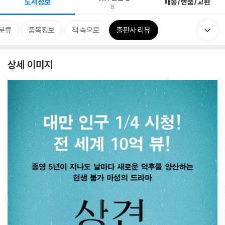
도서정보
배송/반품/교환
8
분류
품목정보
책 속으로
출판사 리뷰
상세 이미지