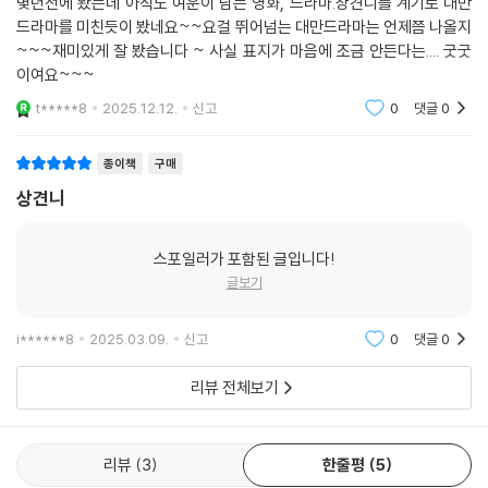
몇년전에 봤는데 아직도 여운이 남는 영화, 드라마.상견니를 계기로 대만
먼저 읽은 독자들의 찬사
드라마를 미친듯이 봤네요~~요걸 뛰어넘는 대만드라마는 언제쯤 나올지
~~~재미있게 잘 봤습니다 ~ 사실 표지가 마음에 조금 안든다는.... 굿굿
이여요~~~
“잘 짜인 미스터리 소설을 읽은 것 같다. 책을 펼치자마자 멈출 수 없을 정
도로 이야기 자체의 서스펜스가 굉장하다.” _T*****y
t*****8
2025.12.12.
신고
0
댓글
0
“드라마를 두 번이나 봤지만 소설은 또 다른 관점으로 상견니의 세계에 푹
종이책
구매
빠져들어 갈 수 있었다.” _e********1
상견니
“주인공을 연기한 배우들의 모습을 떠올리며 우바이의 'LAST DANCE'를
스포일러가 포함된 글입니다!
틀어놓고 책을 읽으니 여운이 100배 1000배 10000배!!! 드라마를 보며
글보기
이해가지 않았던 장면, 조금 더 설명해 줬으면 했던 장면들이 책을 읽으며
비로소 이해되었다. 그래서 책을 다 읽고 나니 다시 드라마가 보고 싶어졌
다.” _u***n
i******8
2025.03.09.
신고
0
댓글
0
리뷰 전체보기
리뷰
3
한줄평
5