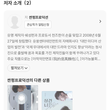
저자 소개
2
저
싼펑프로덕션
관심작가 알림신청
유명 제작자 쉐성펀과 프로듀서 천즈한이 손을 맞잡고 2008년 6월
27일에 창립했다. 유쑹엔터테인먼트의 자매회사다. ‘대만 미디어 산
업의 발전’과 ‘국제 무대에서의 대만 드라마 인지도 향상’이라는 청사
진으로 출발해 꿈과 목표를 가진 제작진들이 함께 꾸려나가고 있다.
주요 작품으로는 [아적억만면포(我的億萬麵包)], [아가능불회애
니(我可能不會愛?)], [애적생존지도(愛的生存之道)], [필취여
펼쳐보기
인(必娶女人)], [초식립정아애니(稍息立正我愛?)], [상견니]가
있다. 대만 본토의 오리지널 각본을 고수하며, 작품마다 당시 트렌드
싼펑프로덕션
의 다른 상품
를 잘 그려내고 있다. 이를 통해 대만의 정신과 가치를 국제