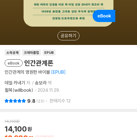
공유하기
소득공제
크레마클럽
EPUB
인간관계론
eBook
인간관계의 영원한 바이블
EPUB
데일 카네기
저
송보라
역
윌북(willbook)
2024.11.29.
9.8
판매지수
12
23
14,100
원
14,100