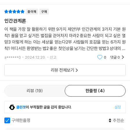
종이책
구매
인간 본성을 꿰뚫어 행동하게 만드는 ‘전략과 행동’이 겸비된 자기계발의
원전
인간관계론
카네기의 『인간관계론』을 읽다 보면, 이 책의 이야기가 1936년에 쓰였다
이 책을 가장 잘 활용하기 위한 9가지 제안1부 인간관계의 3가지 기본 원
고는 생각되지 않다고 느껴진다. 그 이유는 이 책이 ‘인간의 본성’을 먼저
칙1 꿀을 얻고 싶거든 벌집을 걷어차지 마라2 중요한 사람이 되고 싶은 열
이해하고 있기 때문이다. 현대의 자기계발서, 심리서적, 처세술, 뇌과학까
망3 이렇게 하는 이는 세상을 얻는다2부 사람들의 호감을 얻는 6가지 원
지 그 수많은 기술과 연구가 밝혀낸 인간의 속성들이 카네기의 『인간관계
칙1 어디서든 환영받는 법2 좋은 첫인상을 남기는 간단한 방법3 상대의 이
론』의 변주처럼 느껴질 정도로 이미 카네기의 『인간관계론』에서 나온 원
름을 기억하라4 대화를 잘하는 사람이 되는 비결5 사람의 마음을 얻는 법
a******0
2024.12.20.
신고
0
댓글
0
6 단번에 상대의 호
칙들은 시대를 뛰어넘는다. 아니 시대 불변에 가깝다. 카네기가 근본적으
로 주장하는 것은 ‘모든 사람은 인정 욕구가 있다’는 사실을 기반으로, ‘상
리뷰 전체보기
대가 중요한 사람이다’라는 느낌을 내가 주어야 한다는 것이다. 이 원리를
알면 『인간관계론』의 원칙은 이해가 쉬워진다. ‘상대의 이름을 기억하고
불러주라’, ‘논쟁에서 이기는 것이 이기는 것이 아니다’ 등 아주 단순한 원
리뷰
19
한줄평
4
리를 기반으로 파생되는 행동의 원칙들을 알려준다. 카네기는 이 책이 “행
동을 위한 책”이라고 했다. 이 책을 부르는 ‘처세술’이라는 말은 마치 우리
클린봇
이 부적절한 글을 감지 중입니다.
설정
가 상대에 맞춰 가면을 쓰면서 행동하라는 오해를 불러일으키기도 한다.
그러나 『인간관계론』을 읽어보면 오해가 풀린다. 우리가 상대를 진심으로
구매한줄평
추천순
이해하고, 그를 움직이는 화술과 태도를 견지할 때 나와 상대 모두가 얻는