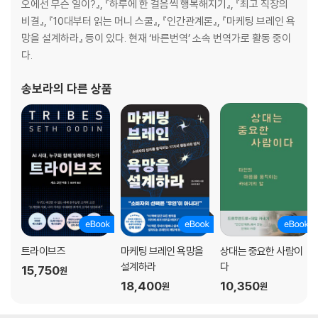
오에선 무슨 일이?』, 『하루에 한 걸음씩 행복해지기』, 『최고 직장의
비결』, 『10대부터 읽는 머니 스쿨』, 『인간관계론』, 『마케팅 브레인 욕
6부 행복한 결혼 생활을 위한 7가지 원칙
망을 설계하라』 등이 있다. 현재 ‘바른번역’ 소속 번역가로 활동 중이
다.
1 결혼 생활의 무덤을 파는 가장 빠른 방법
2 있는 그대로를 존중하라
송보라
의 다른 상품
3 이혼으로 향하는 지름길
4 모두가 행복한 지름길
5 여성에게 중요한 것
6 행복해지고 싶은 당신이 지켜야 할 것
7 ‘결혼 문맹’이 되지 마라
트라이브즈
마케팅 브레인 욕망을
상대는 중요한 사람이
설계하라
다
15,750
원
18,400
10,350
원
원