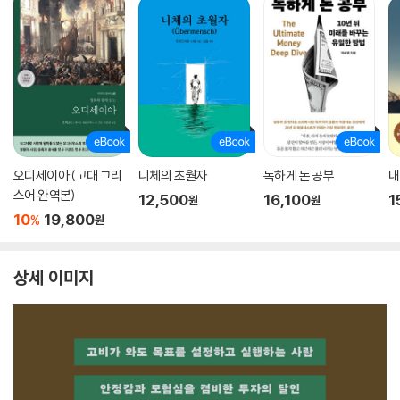
오디세이아 (고대 그리
니체의 초월자
독하게 돈 공부
내
스어 완역본)
12,500
16,100
1
원
원
10
19,800
%
원
상세 이미지