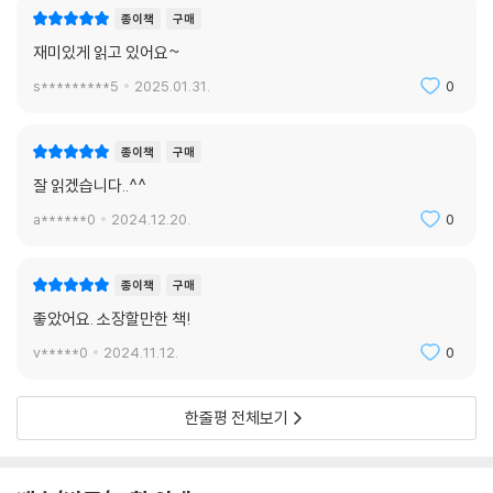
것이 더 커진다는 것을 이 책은 많은 사례로서 보여준다. 이 책의 원제는
종이책
구매
‘친구를 사귀고 상대에게 영향을 끼치는 법’이다. 우리가 관점을 ‘나’가 아
재미있게 읽고 있어요~
니라 상대에게 둘 때 풀리는 것들이 얼마나 많은지, 책에서는 놀랍게도 현
실적이고 쉬운 우화처럼 펼쳐진다. 그리고 변화를 위한 행동들은 생각보다
s*********5
2025.01.31.
0
간단하다. 인간 본성을 이해하고 관점을 바꾸고, 그 행동이 주는 변화가 어
떤 것인지를 알고 나면 풀지 못할 ‘인간관계’란 없다.
종이책
구매
잘 읽겠습니다..^^
a******0
2024.12.20.
0
종이책
구매
좋았어요. 소장할만한 책!
v*****0
2024.11.12.
0
한줄평 전체보기