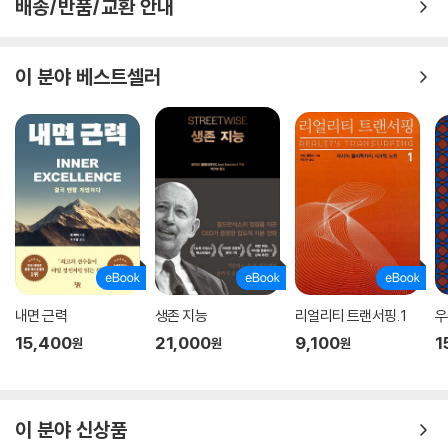
배송/반품/교환 안내
이 분야 베스트셀러
내면 근력
생존 지능
리얼리티 트랜서핑. 1
우
15,400
21,000
9,100
1
원
원
원
이 분야 신상품