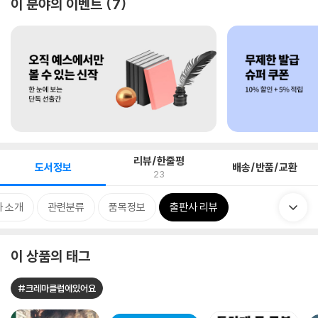
이 분야의 이벤트
7
리뷰/한줄평
도서정보
배송/반품/교환
23
 소개
관련분류
품목정보
출판사 리뷰
이 상품의 태그
#크레마클럽에있어요