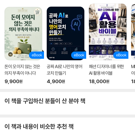
돈이 모이지 않는 것은
공짜 AI로 나만의 영어
패션 디자이너를 위한
M
의지 부족이 아니다
코치 만들기
AI 활용 바이블
이
9,900
4,900
18,000
1
원
원
원
이 책을 구입하신 분들이 산 분야 책
이 책과 내용이 비슷한 추천 책