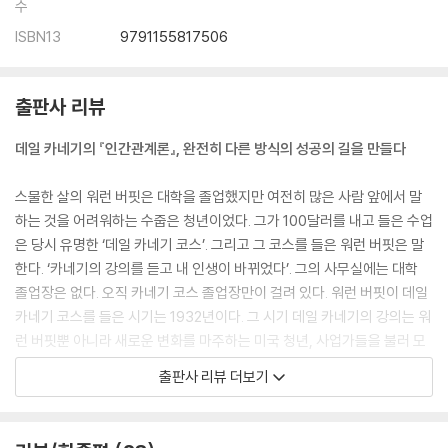
수
ISBN13
9791155817506
출판사 리뷰
데일 카네기의 『인간관계론』, 완전히 다른 방식의 성공의 길을 만들다
스물한 살의 워런 버핏은 대학을 졸업했지만 여전히 많은 사람 앞에서 말
하는 것을 어려워하는 수줍은 청년이었다. 그가 100달러를 내고 들은 수업
은 당시 유명한 ‘데일 카네기 코스’. 그리고 그 코스를 들은 워런 버핏은 말
한다. ‘카네기의 강의를 듣고 내 인생이 바뀌었다’. 그의 사무실에는 대학
졸업장은 없다. 오직 카네기 코스 졸업장만이 걸려 있다. 워런 버핏이 데일
카네기 코스를 들은 시기는 1932년이다. 그 시기 데일 카네기의 강의는 워
런 버핏뿐 아니라 새로운 변화를 마주하는 미국 청년, 사업가들을 불러 모
았다. 어떤 책에서도 대학에서도 ‘인간관계’와 ‘화술’에 대해서는 알려주지
출판사 리뷰 더보기
않았기 때문이다. 그야말로 카네기의 강연에 미국 각지에서 구름처럼 몰려
들었다. 카네기는 마치 새롭게 태동하는 대공황 이후 미국 산업과 함께 미
국인의 정신에 깃들었다. 버락 오바마, 케네디, 바이든, 부시 등 미국 전 대