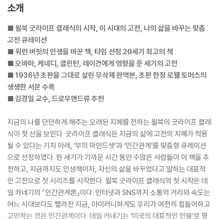
소개
■ 윌북 굿라이프 클래식의 시작, 이 시대의 고전, 나의 삶을 바꾸는 맞춤
고전 큐레이션
■ 워런 버핏의 인생을 바꾼 책, 타임 선정 20세기 최고의 책
■ 오바마, 케네디, 클린턴, 레이건에게 영향을 준 세기의 고전
■ 1936년 초판을 그대로 살린 무삭제 완역본, 초판 한정 로웰 토머스의
생생한 서문 수록
■ 김경일 교수, 드로우앤드류 추천
지금의 나를 단단하게 해주는 오래된 지혜를 전하는 윌북의 굿라이프 클래
식이 첫 선을 보인다. 굿라이프 클래식은 지금의 삶에 고전의 지혜가 적용
될 수 있다는 기치 아래, ‘부의 마인드셋’과 ‘인간관계’를 맞춤형 큐레이션
으로 선정하였다. 한 세기가 가까운 시간 동안 수많은 사람들이 이 책을 추
천하고, 지금까지도 인생책이자, 자신의 삶을 바꾸었다고 말하는 대표적
인 고전으로 첫 시리즈를 시작한다. 윌북 굿라이프 클래식의 첫 시작은 데
일 카네기의 『인간관계론』이다. 인터넷과 SNS까지 소통의 거리와 속도는
어느 시대보다도 빨라진 지금, 아이러니하게도 우리가 여전히 힘들어하고
고민하는 것은 인간관계이다. 데일 카네기는 ‘미국의 대표적인 인물’로 평