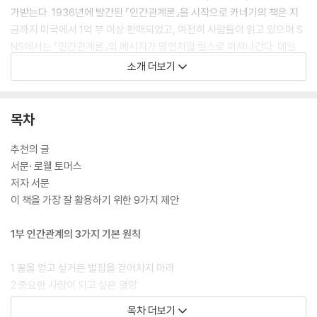
가받는다. 1936년에 발간된 『인간관계론』을 시작으로 카네기의 책은 지
금까지 미국에서 1억 부 이상 판매되었고, 여전히 사람들이 읽고 있으며 S
NS에서는 『인간관계론』의 메시지가 명언처럼 릴스로 퍼져나간다. 데일
카네기가 약 90년 전에 이야기한 것들이 지금 사람에게도 바이블처럼 여
소개 더보기
겨지는 데는 인간관계란 인간의 영원한 난제이며, 이 책이 여전히 그 해답
을 주고 있기 때문일 것이다.
목차
실제로 이 책이 가진 타이틀은 대단하다. 타임은 ‘미국에서 가장 영향력 있
는 자기계발서’라고 했고 미국의회도서관협회는 ‘미국 역사상 가장 영향력
추천의 글
있는 책’ 가운데 하나라고 했고, 아메리칸 헤리티지는 ‘미국인의 사상을 만
서문· 로웰 토머스
드는 데 기여한 책’이라고 했다. 많은 명사들은 자신의 인생을 바꾸었다고
저자 서문
말한다. 스물한 살의 워런 버핏은 카네기의 강의가 자신의 인생을 바꾸었
이 책을 가장 잘 활용하기 위한 9가지 제안
다고 했고 버락 오바마, 케네디, 오프라 윈프리, 바이든, 부시 등 수많은 명
사들이 이 책이 자신에게 영향을 주었다고 말했다. 도대체 이 책이 어떤 해
1부 인간관계의 3가지 기본 원칙
답을 주길래 이렇게 열광하는 것일까? 데일 카네기의 『인간관계론』이 ‘인
생을 바꾸었다’고 말하는 데는 이 책은 카네기의 말대로 ‘행동을 위한 책’이
1 꿀을 얻고 싶거든 벌집을 걷어차지 마라
기 때문이다. 행동으로 연결되지 못하는 탁상공론의 책이 아니다. 명언으
2 중요한 사람이 되고 싶은 열망
로 마음에 새기기만 하는 책도 아니다. 사람을 다루는 기술, 사람에게 영향
3 이렇게 하는 이는 세상을 얻는다
목차 더보기