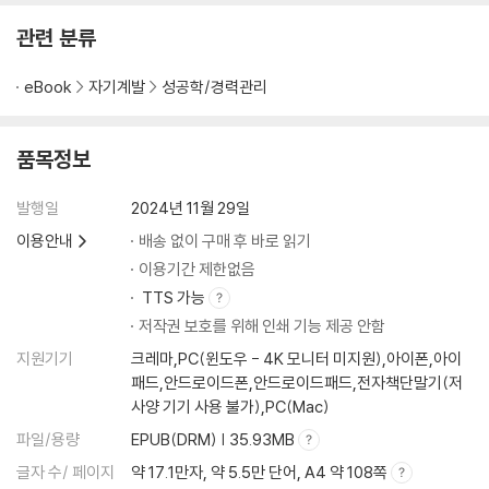
관련 분류
eBook
자기계발
성공학/경력관리
품목정보
발행일
2024년 11월 29일
이용안내
배송 없이 구매 후 바로 읽기
이용기간 제한없음
TTS 가능
저작권 보호를 위해 인쇄 기능 제공 안함
지원기기
크레마,PC(윈도우 - 4K 모니터 미지원),아이폰,아이
패드,안드로이드폰,안드로이드패드,전자책단말기(저
사양 기기 사용 불가),PC(Mac)
파일/용량
EPUB(DRM) | 35.93MB
글자 수/ 페이지
약 17.1만자, 약 5.5만 단어, A4 약 108쪽