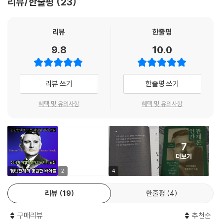
리뷰/한줄평
23
통령들과 총리가 카네기에게 영향을 받았다고 말한다. 미국의회도서관은
‘미국인의 사상을 만드는 데 기여한 책’이라는 타이틀을 주었다. 새로운 시
대, 새로운 산업이 태동하는 그 시기에 많은 미국인들은 학교에서는 배우
리뷰
한줄평
지 않았던 인간관계를 다루는 법에 대해 애를 먹었던 것이다. 카네기의 강
9.8
10.0
의가 이렇게 폭발적인 인기를 끈 데는, 세일즈와 마케팅, 서비스산업 등이
수없이 생겨났기 때문인 점도 있으나, 실제 강의를 듣고 효과를 본 사람들
의 ‘후기’ 또한 대단했기 때문이었다. 카네기의 강의를 듣고 사회생활이 더
리뷰 쓰기
한줄평 쓰기
쉬워지고, 사업가는 더 많은 고객과 만나게 되었고, 이 강의에는 수많은 수
강생들이 몰리게 된다.
혜택 및 유의사항
혜택 및 유의사항
새로운 세계에 나갈 때 우리가 가장 힘든 것은 ‘사람’이다. 내 앞의 공부, 내
앞의 일이 아니라, 타인과 함께하는 것에는 감정이 얽혀 있고 내가 아니라
7
는 점에서 불확실성도 내포한다. 카네기는 ‘타인’이라는 세계를 인간의 본
더보기
성을 꿰뚫고 하나하나 사례로 짚어나가며, 그들이 불확실한 것이 아니라
모두가 공유하고 있는, 궁극적으로는 ‘나와 동일한’ 사람이라는 것을 전제
10
2
4
로 두기를 바란다. 인간관계가 힘든 것은 나의 시선에서 상대를 바라보기
리뷰
19
한줄평
4
때문이다. 하지만 카네기는 모든 중심을 ‘상대’에 두고, 인간의 본성이 무엇
인지, 내가 원하는 것을 상대도 원한다는 아주 기본적인 원칙을 책에서 다
구매리뷰
추천순
룬 대로 하나하나 알고 실천하면 관계는 선명해진다.