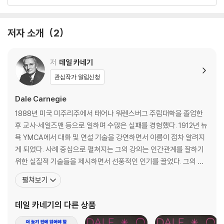
을 미치는 방법을 인생에 다룰 수 있는 행동 원칙으로 알려준다. 단순히 인
간관계의 기술을 배우는 것이 아니라, 이 법칙을 알면 결국 내가 얻는 것이
2부 사람들의 호감을 얻는 6가지 원칙
라는 것을 수많은 사례로 알려준다. 이 점이 결국 이 책의 원칙을 실천하게
저자 소개
2
되는 강력한 동기가 되는 셈이다.
1 어디서든 환영받는 법
2 좋은 첫인상을 남기는 간단한 방법
추천사를 쓴 인지심리학자 김경일 교수는, 이 책이 인간 본성을 꿰뚫어 행
3 상대의 이름을 기억하라
저
데일 카네기
동의 진정성을 끌어내는 책이기에, 여전히 심리학자들이 이 책을 이야기한
4 대화를 잘하는 사람이 되는 비결
관심작가 알림신청
다고 말한다. 90년 전 카네기는 가장 먼저 그 원리를 깨닫고, 실천을 위한
5 사람의 마음을 얻는 법
자기계발서를 펴냈던 것이다. 한편, 『인간관계론』을 시작으로 새롭게 시작
6 단번에 상대의 호감을 얻는 법
Dale Carnegie
되는 윌북 굿라이프 클래식은 새로운 독자와 만나기 위해 감각적인 표지를
1888년 미국 미주리주에서 태어나 워렌스버그 주립대학을 졸업한
선보인다. 그리고 이전 번역서들에서는 삭제되거나 누락된 1936년 초판
3부 사람을 설득하는 12가지 원칙
후 교사·세일즈맨 등으로 일하며 수많은 실패를 경험했다. 1912년 뉴
수록된 로웰 토머스의 서문을 그대로 실어 그 당시 미국 사회에서 전례 없
욕 YMCA에서 대화 및 연설 기술을 강연하면서 이름이 점차 알려지
던 카네기의 강의 현장과 열광했던 사람들의 모습을 생생하게 전달한다. 1
1 논쟁에는 승자가 없다
게 되었다. 사례 중심으로 펼쳐지는 그의 강의는 인간관계를 잘하기
936년 초판의 원전을 원본 그대로 번역하였고, 원전은 살리되 현대적인
2 적을 만들지 마라
위한 실질적 기술들을 제시하면서 선풍적인 인기를 끌었다. 그의 강
번역으로 독자에게 다가간다. 초판에만 수록되어 있는 데일 카네기의 위트
3 틀리면 인정하라
연은 사람들이 자신의 경험과 성취를 나누는 나눔의 장이 되었다. 이
펼쳐보기
있는 헌사도 놓치지 않았다. (카네기는 실제로 화법에 일가견이 있는 사람
4 사람을 이끄는 꿀 한 방울
어서 그는 카네기 연구소를 설립해 인간 경영과 자기 계발 분야에서
이다.)
5 소크라테스의 비결
기념비적인 업적을 남겼다. 처세, 자기 관리, 화술, 리더십 등에 대한
데일 카네기
의 다른 상품
6 불만을 잠그는 안전밸브
그의 가르침은 지금까지도 수많은 사람들을 성공으로
7 자기 생각이라고 느끼면 협력한다