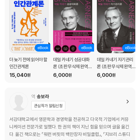
8 기적을 안겨줄 공식
9 모두가 원하는 것
10 상대가 원하게끔 호소하라
11 방송 매체처럼 극적으로 표현하라
12 아무것도 통하지 않을 때 최후의 수단
4부 사람의 변화를 이끄는 리더가 되는 9가지 원칙
더 늦기 전에 읽어야 할
데일 카네기 성공대화
데일 카네기 자기관리
1 비판해야 한다면 이렇게 시작하라
인간관계론
론 (초판 무삭제 완역
론 (초판 무삭제 완역
2 미움을 사지 않고 비판하는 법
본)
본)
15,040
6,000
6,000
원
원
원
3 당신의 잘못을 먼저 말하라
4 명령받기 좋아하는 사람은 없다
5 상대방의 체면을 세워주자
역
송보라
6 다른 이를 성공으로 이끄는 방법
관심작가 알림신청
7 좋은 평판을 부여하라
8 고치기 쉬운 잘못이라 느끼게 하라
서강대학교에서 영문학과 경영학을 전공하고 다국적 기업에서 커뮤
9 기꺼이 협력하게 만드는 법
니케이션 전문가로 일했다. 한 권의 책이 지닌 힘을 믿으며 글을 옮긴
다. 옮긴 책으로는 『워런 버핏의 백만장자 비밀클럽』, 『지브리 스튜디
5부 기적을 가져다준 편지들