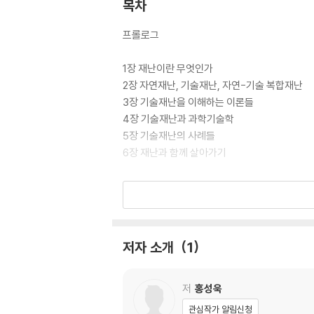
목차
프롤로그
1장 재난이란 무엇인가
2장 자연재난, 기술재난, 자연-기술 복합재난
3장 기술재난을 이해하는 이론들
4장 기술재난과 과학기술학
5장 기술재난의 사례들
6장 재난과 함께 살아가기
에필로그
부록 1: 위험, 기술위험과 숙의의 정치
부록 2: 후쿠시마 오염수 위험 논쟁
참고문헌
저자 소개
1
찾아보기
저
홍성욱
관심작가 알림신청