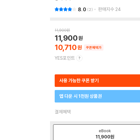
8.0
판매지수
24
2
11,900
원
11,900
10,710
쿠폰혜택가
YES포인트
사용 가능한 쿠폰 받기
앱 다운 시 1천원 상품권
결제혜택
eBook
11,900
원