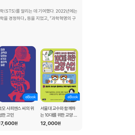
(STS)를 알리는 데 기여했다. 2022년에는
학을 경청하다』 등을 지었고, 『과학혁명의 구
호모 사피엔스 씨의 위
서울대 교수와 함께하
대한민국 재난의 탄생
험한 고민
는 10대를 위한 교양 수
11,900
원
업 7
17,600
12,000
원
원