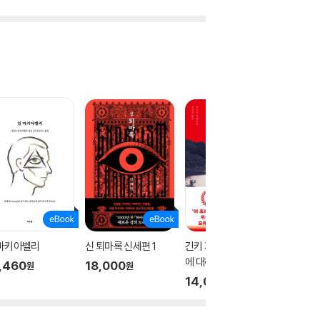
 마키아벨리
신 퇴마록 신세편 1
긴키 지방의 어느 장소
테오
에 대하여
,460
18,000
17,00
원
원
14,000
원