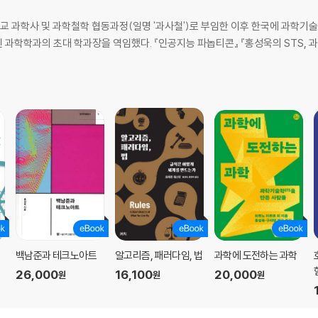
교 과학사 및 과학철학 협동과정(일명 '과사철')로 부임한 이후 한국에 과학기술학
과학학과의 초대 학과장을 역임했다. 『인공지능 파놉티콘』 『홍성욱의 STS, 과
백남준과 테크노아트
알고리즘, 패러다임, 법
과학에 도전하는 과학
26,000
16,100
20,000
원
원
원