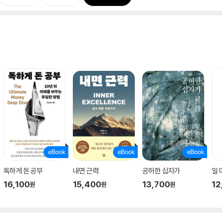
독하게 돈 공부
내면 근력
공허한 십자가
일
16,100
15,400
13,700
12
원
원
원