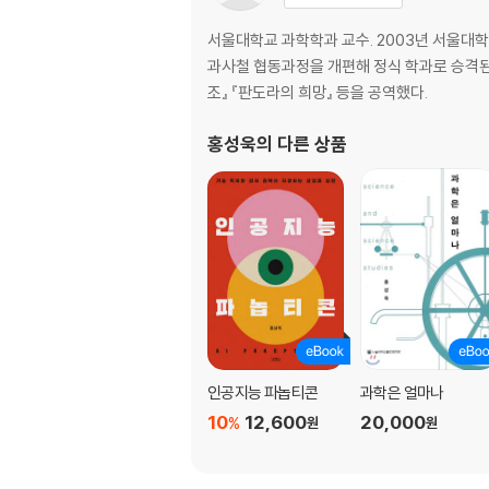
서울대학교 과학학과 교수. 2003년 서울대학
과사철 협동과정을 개편해 정식 학과로 승격된 
조』 『판도라의 희망』 등을 공역했다.
홍성욱
의 다른 상품
인공지능 파놉티콘
과학은 얼마나
10
12,600
20,000
%
원
원