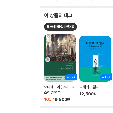
이 상품의 태그
#크레마클럽에있어요
오디세이아 (고대 그리
니체의 초월자
스어 완역본)
12,500
원
10
19,800
%
원