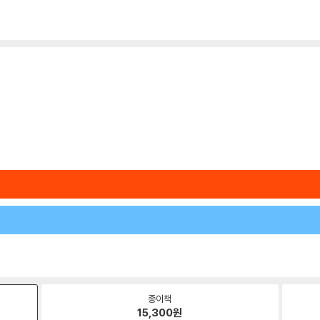
종이책
15,300
원