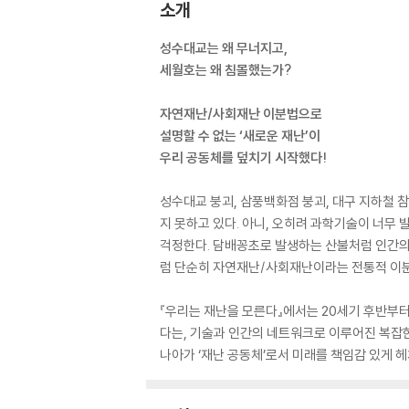
소개
성수대교는 왜 무너지고,
세월호는 왜 침몰했는가?
자연재난/사회재난 이분법으로
설명할 수 없는 ‘새로운 재난’이
우리 공동체를 덮치기 시작했다!
성수대교 붕괴, 삼풍백화점 붕괴, 대구 지하철 
지 못하고 있다. 아니, 오히려 과학기술이 너무
걱정한다. 담배꽁초로 발생하는 산불처럼 인간의
럼 단순히 자연재난/사회재난이라는 전통적 이분
『우리는 재난을 모른다』에서는 20세기 후반부
다는, 기술과 인간의 네트워크로 이루어진 복잡한
나아가 ‘재난 공동체’로서 미래를 책임감 있게 