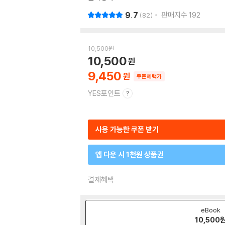
9.7
판매지수
192
82
10,500
원
10,500
9,450
쿠폰혜택가
YES포인트
사용 가능한 쿠폰 받기
앱 다운 시 1천원 상품권
결제혜택
eBook
10,500