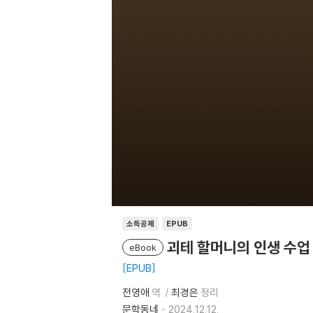
소득공제
EPUB
괴테 할머니의 인생 수업
eBook
EPUB
전영애
역
최경은
정리
문학동네
2024.12.12.