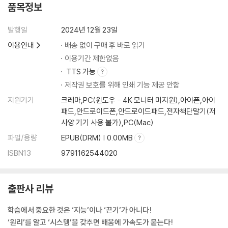
피드백이다
품목정보
제3부. 피드백 받기(Feedback): 경험을 통해 배워라
발행일
2024년 12월 23일
이용안내
배송 없이 구매 후 바로 읽기
제9장. 경험이 많다고 전문가는 아니다
이용기간 제한없음
경험과 피드백의 힘을 보여주는 포커/ 불확실성을 이기는 실력 기르는 법/
TTS 가능
직감을 믿어야 할 때는 언제인가/ 전문가의 직관은 기술인가, 자만인가?/
저작권 보호를 위해 인쇄 기능 제공 안함
예측하기 어려운 환경을 다루는 방법/ 불확실성을 극복하는 4가지 학습
전략/ 경험은 피드백으로 보완한다
지원기기
크레마,PC(윈도우 - 4K 모니터 미지원),아이폰,아이
패드,안드로이드폰,안드로이드패드,전자책단말기(저
사양 기기 사용 불가),PC(Mac)
제10장. 연습은 현실과 맞닿아야 한다
실전을 위한 연습이 중요한 이유/ 기술이 뛰어나도 피드백은 필수다/ 실전
파일/용량
EPUB(DRM) | 0.00MB
연습은 어떻게 이뤄져야 할까?/ 주변 환경과 소통하며 배운다/ 이론보다
ISBN13
9791162544020
견습 활동이 실전에 강하다/ 실전 학습에서 주의해야 할 것들/ 현실 속에
서 연습하라
출판사 리뷰
제11장. 개선의 길은 직선이 아니다
탈학습: 도약을 위해 웅크리기/ 기존 능력이 새로운 성과를 방해한다면/
학습에서 중요한 것은 ‘지능’이나 ‘끈기’가 아니다!
나쁜 습관을 싹둑 자르다/ 잘못된 사고방식을 마주하는 법/ 성공적인 탈학
‘원리’를 알고 ‘시스템’을 갖추면 배움에 가속도가 붙는다!