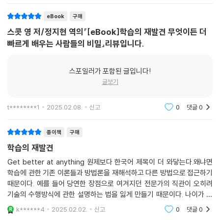
수 있는 실제 사례와 유용한 지침들이 담겨 있다. 무언가를 학습해야 하는
eBook
구매
학습자에게는 일상생활에서 더 뛰어나지기 위해 필요한 전략과 기술을 알
려준다. 만약 당신이 교사나 코치, 학부모 또는 조직 내 구성원의 학습을 도
스콧 영 저/정지현 역의『[eBook]학습의 재발견 무엇이든 더
모하는 사람이라면 어떻게 학습자를 이끌어야 하는지 통찰을 얻을 수 있
빠르게 배우는 사람들의 비밀』리뷰입니다.
다. 이 책은 당신이 성공적인 학습을 통해 더 빠르고 압도적인 성취를 이루
도록 도와줄 것이다.
스포일러가 포함된 글입니다!
글보기
t********1
2025.02.08.
신고
0
댓글
0
종이책
구매
학습의 재발견
Get better at anything 원제보다 한국어 제목이 더 와닿는다.왜냐면
학습에 관한 기존 이론들과 방법론을 재해석하고 다른 방법으로 접근하기
때문이다. 예를 들어 당연한 장점으로 여겨지던 전문가의 직관이 오히려
기술의 수행방식에 관한 설명하는 법을 잃게 만들기 때문이다. 나이가 들
어 새로운 것을 받아 들이지 못하는 뇌의 노화와도 관련이 있다고 본다.
k******4
2025.02.02.
신고
0
댓글
0