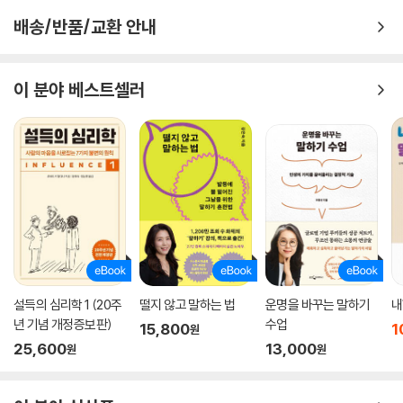
배송/반품/교환 안내
이 분야 베스트셀러
설득의 심리학 1 (20주
떨지 않고 말하는 법
운명을 바꾸는 말하기
내
년 기념 개정증보판)
수업
15,800
1
원
25,600
13,000
원
원