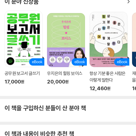
이 분야 신상품
공무원 보고서 글쓰기
우지은의 힐링 보이스
항상 기분 좋은 사람은
재
이렇게 말한다
을
17,000
20,000
원
원
12,460
1
원
이 책을 구입하신 분들이 산 분야 책
이 책과 내용이 비슷한 추천 책