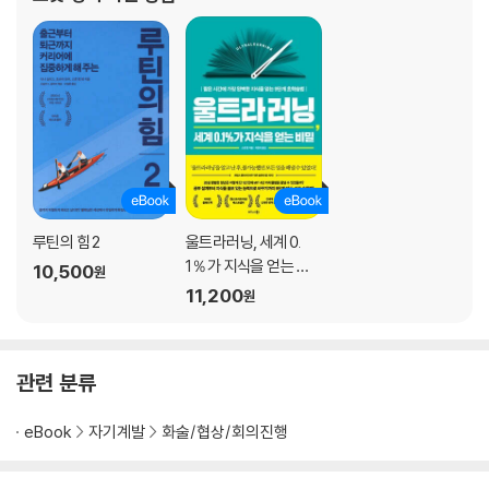
치영닷컴(ScottHYoung.com)을
제5장. 난이도의 스위트 스폿을 찾아라
작가는 왜 글쓰기에 어려움을 느낄까?/ 언제 어려움이 도움이 될까?/ 올
바른 연습 주기 만들기/ 예시 vs. 시도, 무엇이 우선?/ 올바른 난이도를 찾
는 3가지 전략/ 최적의 난이도가 핵심이다
제6장. 마음은 근육이 아니다
하나를 배우면 다른 것도 잘하게 될까?/ 한 기술을 배우는 것이 다른 기술
로 얼마나 일반화될까?/ 우리가 기술을 습득하는 방식/ 머릿속 지식을 제
대로 쓰려면/ 정밀한 기술의 실용적 결과/ 마음은 지식 도구의 집합이다
루틴의 힘 2
울트라러닝, 세계 0.
1％가 지식을 얻는 비
10,500
원
제7장. 반복 후에 변화가 중요하다
밀
11,200
원
여러 기술을 섞어서 연습하라/ 비슷하거나 완전히 다른 예를 살핀다/ 다양
한 표현 도구를 가져야 한다/ 가변적 연습은 언제 도움이 되는가?/ 학습에
활용하는 4가지 변화 전략/ 유연성을 키웠다면 이제 창의성이다
관련 분류
제8장. 질은 양에서 나온다
eBook
자기계발
화술/협상/회의진행
천재들은 다작할까?/ 창의성의 세 가지 요건 결합하기/ 창의적 아웃풋이
늘면 질도 좋아질까?/ 양과 질을 보장하는 생산성 전략/ 연습했다면 이제