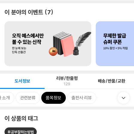
이 분야의 이벤트
7
리뷰/한줄평
도서정보
배송/반품/교환
129
 소개
관련분류
품목정보
출판사 리뷰
이 상품의 태그
#공부잘하는방법