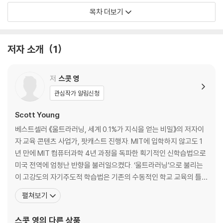
을 배우는 직장인이든, 시험을 준비하는 학생이든, 그저 관심 분야에서 더
목차 더보기
잘하고 싶은 사람이든, 이 책은 당신이 성공적인 학습을 통해 더 빠르고 압
제2장. 창의성은 모방에서 시작한다
도적인 성취를 이루도록 도와줄 것이다. “학습에 관해 『울트라러닝』을 뛰
학습 vs. 창의성, 무엇이 우선인가/ 문제를 혼자 무작정 풀면 안 된다/ 인
어넘는 좋은 책!”이라는 박문호 뇌과학 박사의 추천사처럼, 이 책은 전작
간의 머리가 소화할 수 있는 용량/ 정보의 과부하를 경계하라/ 스스로 답
저자 소개
1
에 대한 높은 기대를 단숨에 뛰어넘는 놀라운 후속작이다!
을 찾는 것이 더 도움 될까?/ 모방 이후에 직접 움직여야 한다/ 새로운 것
을 효과적으로 배우는 방법/ 앞선 사람들의 방식을 연구하라
저
스콧 영
제3장. 성공은 최고의 스승이다
관심작가 알림신청
올바른 토대가 학습 가능성을 키운다/ 학교 수업이 일대일 학습처럼 효과
적이려면?/ 실패가 아닌 성공이 최고의 동기부여인 이유/ 초기의 성공이
Scott Young
전문성이 되는 순간
베스트셀러 《울트라러닝, 세계 0.1%가 지식을 얻는 비밀》의 저자이
자 교육 콘텐츠 사업가, 팟캐스트 진행자. MIT에 입학하지 않고도 1
제4장. 경험은 때로는 지식의 적이다
년 만에 MIT 컴퓨터과학 4년 과정을 독파한 획기적인 신학습법으로
설명할 수 없는 지식, ‘직관’/ 전문가들이 가진 능력의 비밀/ 전문가가 항상
미국 전역에 엄청난 반향을 불러일으켰다. ‘울트라러닝’으로 불리는
최고의 교사는 아닌 이유/ 전문가의 지식 뽑아내기/ 보기에서 연습하기로
이 고강도의 자기주도적 학습법은 기존의 수동적인 학교 교육의 틀을
나아가기
완벽히 깨부수었다는 평을 듣는다. 2006년부터 자신의 블로그에 학
펼쳐보기
습, 생산성에 대한 글을 꾸준히 써온 그는 학습법에 관한 연구·조사
제2부. 연습하기(Do): 연습을 통해 배워라
내용을 더 많은 사람에게 전문적으로 전하기 위해 2014년 스콧에이
스콧 영
의 다른 상품