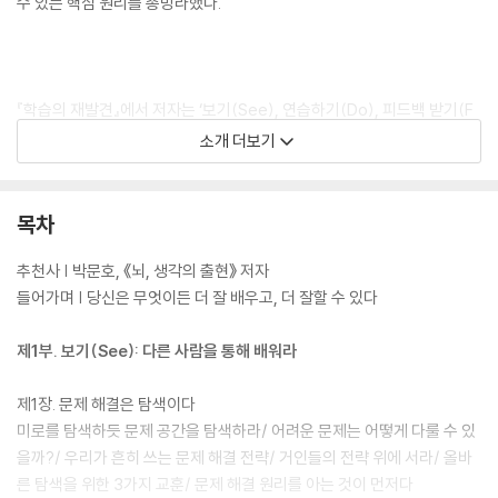
수 있는 핵심 원리를 총망라했다.
『학습의 재발견』에서 저자는 ‘보기(See), 연습하기(Do), 피드백 받기(F
eedback)’로 이어지는 3단계 프로세스를 제시한다. 다른 사람을 통해 배
소개 더보기
우고, 스스로 광범위하게 연습하며, 신뢰할 수 있는 피드백을 받을 때 빠른
진전이 이루어진다는 것. 이 중 하나 또는 전부가 억제되면 개선은 불가능
하다고 단언한다. 그러면서 무엇이든 더 빠르게 배우는 데 도움 되는 패턴
목차
을 추출하여 12가지 세부 지침을 제시한다. 책을 읽다 보면 우리의 마음과
뇌가 어떤 메커니즘으로 움직이는지, 어떻게 동기부여하고 어떻게 보상해
추천사 | 박문호, 《뇌, 생각의 출현》 저자
야 즐거워하는지 최신 연구들을 통해 우리 자신을 들여다보는 지적 즐거움
들어가며 | 당신은 무엇이든 더 잘 배우고, 더 잘할 수 있다
도 느낄 수 있다.
제1부. 보기(See): 다른 사람을 통해 배워라
제1장. 문제 해결은 탐색이다
어떤 일을 그저 하는 데 그치지 않고 남들보다 더 잘하고 뛰어난 사람이 되
미로를 탐색하듯 문제 공간을 탐색하라/ 어려운 문제는 어떻게 다룰 수 있
고 싶다면 학습이 이루어지는 원리를 알아야 한다. 학습의 깊은 원리를 깨
을까?/ 우리가 흔히 쓰는 문제 해결 전략/ 거인들의 전략 위에 서라/ 올바
치면 누구나 분야를 막론하고 본질적인 도약을 이룰 수 있다. 새로운 기술
른 탐색을 위한 3가지 교훈/ 문제 해결 원리를 아는 것이 먼저다