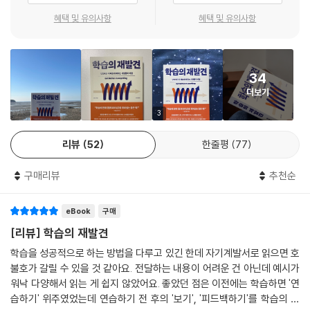
마지막으로 적절한 피드백을 통해(feedback) 부족하거나 잘못된 부분
혜택 및 유의사항
혜택 및 유의사항
을 조정한다. 먼저 우리는 다른 사람이 수행하는 것을 봄으로써 가장 쉽게
배운다. 흔히 레오나르도 다빈치나 미켈란젤로와 같은 천재들이 혼자 고뇌
하며 훌륭한 예술작품을 탄생시켰다고 생각하지만, 그들은 견습 노동자처
34
럼 스승을 따라 하고 걸작을 모방하면서 배웠다. 창의성과는 거리가 멀어
더보기
보이는 이런 시스템이 수많은 거장을 배출했다는 사실은 창의성을 기르는
학습법에 대해 우리에게 새로운 관점을 던진다.
3
리뷰
52
한줄평
77
또 “실패는 성공의 어머니”라는 통념이 널리 퍼져 있지만, 저자는 실패보
다 성공으로부터 더 크게 배운다고 단언한다. 성공은 학습 시간을 효과적
구매리뷰
추천순
으로 줄여주고, 동기부여에도 큰 도움이 된다. 특히 간단한 문제에서 자주
성공하면 자신감이 생기며 더 큰 문제를 해결할 힘이 생긴다. 전문가가 꼭
eBook
구매
훌륭한 교사는 아니며 때로는 최악의 교사가 될 수도 있다는 사실도 흥미
롭다. 무언가를 가르친다는 것은 그저 그것에 능숙해서 되는 일이 아니기
[리뷰] 학습의 재발견
때문이다. 자신이 아는 기술을 분해하고, 교육학을 알고, 기술을 분해하는
학습을 성공적으로 하는 방법을 다루고 있긴 한데 자기계발서로 읽으면 호
방법을 배워야만 가능하다.
불호가 갈릴 수 있을 것 같아요. 전달하는 내용이 어려운 건 아닌데 예시가
워낙 다양해서 읽는 게 쉽지 않았어요. 좋았던 점은 이전에는 학습하면 '연
그 밖에도 재즈 연주자들처럼 즉흥적이고 가변적인 기술을 습득하는 요령,
습하기' 위주였었는데 연습하기 전 후의 '보기', '피드백하기'를 학습의 일