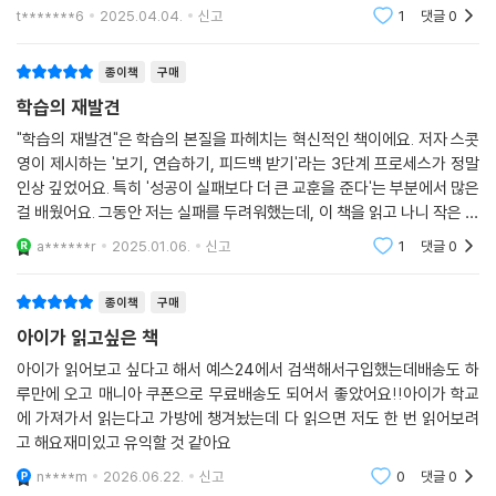
학습이 효율적으로 이루어지는 최적의 난이도를 찾는 방법, 한꺼번에 몰아
부로 생각하여 계획을 세울 수 있을 것 같아 기대됩니다.
t*******6
2025.04.04.
신고
1
댓글
0
보는 것보다 더 오래 지식을 기억하게 만드는 플래시카드 학습법, 개선하
는 데 실질적으로 도움이 되는 피드백 루프를 구성하는 법, 최고의 수준에
종이책
구매
도달하기 위해 기존에 터득한 기술을 무너뜨리고 재건하는 법 등 다양한
학습의 재발견
지식과 기술의 유형별로 알맞은 학습법을 제시한다.
"학습의 재발견"은 학습의 본질을 파헤치는 혁신적인 책이에요. 저자 스콧
영이 제시하는 '보기, 연습하기, 피드백 받기'라는 3단계 프로세스가 정말
이론을 뒷받침하는 다양한 사례와 연구도 흥미롭다. 정상의 위치에서 자신
인상 깊었어요. 특히 '성공이 실패보다 더 큰 교훈을 준다'는 부분에서 많은
의 스윙을 몇 차례나 바꾼 타이거 우즈의 결단, 테트리스 게임이 출시된 지
걸 배웠어요. 그동안 저는 실패를 두려워했는데, 이 책을 읽고 나니 작은 성
20년이 지나서야 게임 기술이 크게 발전한 이유, 르네상스 거장 화가들의
공들을 쌓아가는 게 얼마나 중요한지 깨달았죠.또 '최적의 난이도 찾기'와
훈련 비결, 재즈 음악가들이 즉흥연주를 익히는 요령 등 뛰어난 학습자들
a******r
2025.01.06.
신고
1
댓글
0
'플래시
의 사례를 들여다본다. 또한 수백 권의 학술 서적과 논문을 검토하여 학습
에 가장 중요한 개념과 실용적인 요점들을 종합했다.
종이책
구매
아이가 읽고싶은 책
‘배움’ 자체를 마스터한 사람들의 비밀!
아이가 읽어보고 싶다고 해서 예스24에서 검색해서구입했는데배송도 하
루만에 오고 매니아 쿠폰으로 무료배송도 되어서 좋았어요!!아이가 학교
무엇을 배우거나 연습하든, 학습이 어떻게 이루어지는지를 이해한다면 그
에 가져가서 읽는다고 가방에 챙겨놨는데 다 읽으면 저도 한 번 읽어보려
모든 과정을 훨씬 더 빠르고 효율적으로 할 수 있다. 우리가 ‘배움’ 자체를
고 해요재미있고 유익할 것 같아요
배워야 하는 이유다. 시험을 준비하거나, 직장에서 새로운 기술을 습득하
n****m
2026.06.22.
신고
0
댓글
0
거나, 취미나 관심 분야에 대해 더 잘하고 싶은 사람이라면 누구나 참고할