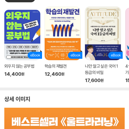
외우지 않는 공부법
학습의 재발견
나만 알고 싶은 국어 1
4
등급의 비밀
기
14,400
12,460
원
원
17,600
1
원
상세 이미지