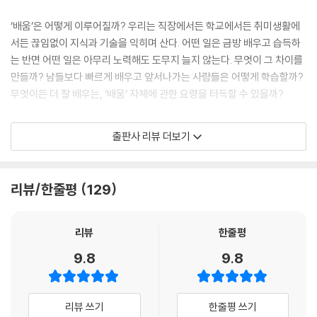
습을 위한 3가지 전략
‘배움’은 어떻게 이루어질까? 우리는 직장에서든 학교에서든 취미생활에
제12장. 두려움은 마주할수록 약해진다
서든 끊임없이 지식과 기술을 익히며 산다. 어떤 일은 금방 배우고 습득하
두려움과 안전의 심리학/ 노출만으로 두려움을 극복할 수 있을까?/ 두려
는 반면 어떤 일은 아무리 노력해도 도무지 늘지 않는다. 무엇이 그 차이를
움을 없애야 학습이 쉬워진다/ 두려움을 극복하는 4가지 전략/ 무엇이든
만들까? 남들보다 빠르게 배우고 앞서나가는 사람들은 어떻게 학습할까?
더 잘하는 법
무엇이든 더 잘 배우는, ‘배움’ 자체에 관한 요령을 터득할 수 있을까?
나오며 | 우리는 더 잘하는 사람이 될 수 있다
1년 만에 MIT 4년 과정을 수료하고 4개 국어를 습득하는 초학습법으로
출판사 리뷰 더보기
미국을 비롯한 전 세계에 ‘울트라러닝’ 열풍을 일으킨 스콧 영이 5년 만에
돌아왔다. 『학습의 재발견』은 학습이 이루어지는 근본적인 원리를 파헤쳐,
무엇이든 더 빠르게 배우는 사람들의 비밀을 담은 책이다. 전작 『울트라러
리뷰/한줄평
129
닝』을 극찬했던 박문호 뇌과학 박사는 “『울트라러닝』을 뛰어넘는 좋은
책!”이라며 찬사를 보냈고, 칼 뉴포트, 니르 이얄 등 학습과 생산성에 관해
연구해 온 지식인들뿐 아니라 〈파이낸셜 타임스〉 등 주요 언론의 호평도 이
리뷰
한줄평
어지고 있다.
9.8
9.8
『학습의 재발견』에서 저자는 ‘보기(See), 연습하기(Do), 피드백 받기(F
eedback)’로 이어지는 3단계 프로세스를 제시한다. 첫째, 우리는 다른
리뷰 쓰기
한줄평 쓰기
사람의 모범을 보며(see) 배우고, 그다음에는 지속적으로 연습한다(do).