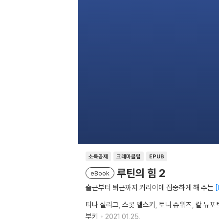
소득공제
크레마클럽
EPUB
루틴의 힘 2
eBook
출근부터 퇴근까지 커리어에 집중하게 해 주는
티나 실리그
스콧 벨스키
토니 슈워츠
칼 뉴포
부키
2021.01.25.