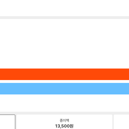
종이책
13,500
원