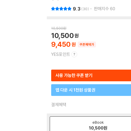
9.3
판매지수
60
30
10,500
원
10,500
9,450
쿠폰혜택가
YES포인트
사용 가능한 쿠폰 받기
앱 다운 시 1천원 상품권
결제혜택
eBook
10,500
원