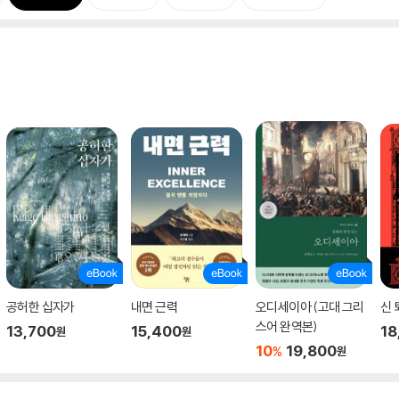
공허한 십자가
내면 근력
오디세이아 (고대 그리
신 
스어 완역본)
13,700
15,400
18
원
원
10
19,800
%
원