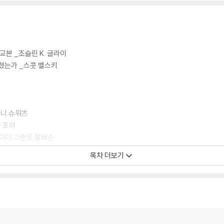
교본 _조슬린 K. 글라이
쳤는가 _스콧 벨스키
토니 슈워츠
아 포어
이디 그랜트 할버슨
 애머빌, 스티븐 크레이머, 엘라 벤 우르
목차 더보기
다우어
스태니어
 베이츠
이비드 버커스