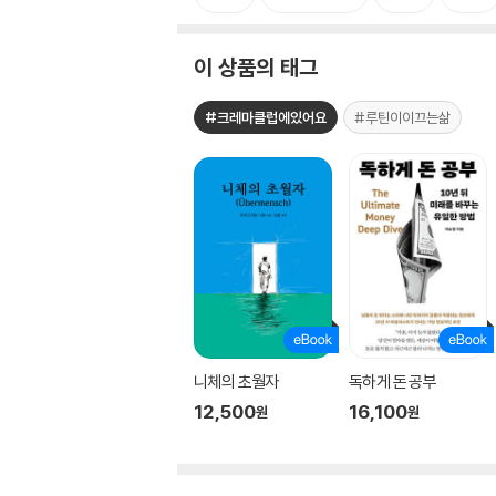
이 상품의 태그
#크레마클럽에있어요
#루틴이이끄는삶
니체의 초월자
독하게 돈 공부
12,500
16,100
원
원