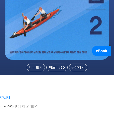
미리보기
파트너샵
공유하기
EPUB
트
조슈아 포어
저
외 19명