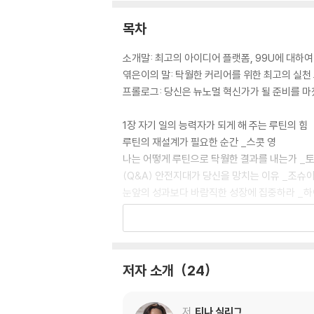
목차
소개말: 최고의 아이디어 플랫폼, 99U에 대하여
엮은이의 말: 탁월한 커리어를 위한 최고의 실천 
프롤로그: 당신은 뉴노멀 혁신가가 될 준비를 마
1장 자기 일의 능력자가 되게 해 주는 루틴의 힘
루틴의 재설계가 필요한 순간 _스콧 영
나는 어떻게 루틴으로 탁월한 결과를 내는가 _
(Q&A) 안전지대가 당신을 망치는 이유 _조슈
눈앞의 성과보다 바람직한 성장에 집중하라 _하
일기 쓰기로 나만의 성공 패턴 만드는 법 _테리사
2장 꼭 필요한 네트워크를 만드는 루틴의 힘
도움을 청할 줄 아는 사람이 이긴다 _슈테펜 랜
저자 소개
24
인간관계에 탄력성을 더하라 _마이클 번게이 
(Q&A) 인맥을 쌓을 때 주의해야 할 것들 _서니
작은 세상 네트워크로 최강의 팀 완성하기 _데
저
티나 실리그