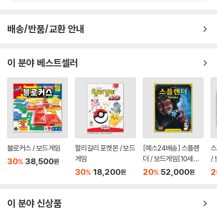
배송/반품/교환 안내
이 분야 베스트셀러
블로커스 / 보드게임
할리갈리 포켓몬 / 보드
[예스24배송] 스플렌
스
게임
더 / 보드게임[10세이
/
30
38,500
%
원
상,2인~4인]
~
30
18,200
20
52,000
2
%
%
원
원
이 분야 신상품