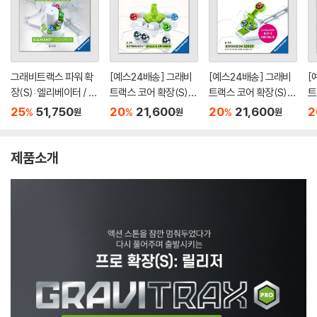
그래비트랙스 파워 확
[예스24배송] 그래비
[예스24배송] 그래비
[
장(S): 엘리베이터 / 마
트랙스 코어 확장(S):
트랙스 코어 확장(S):
트
블런[8세이상,1인이
볼&스피너 / 마블런[8
스쿠프 / 마블런[8세이
버
25
51,750
20
21,600
20
21,600
2
%
%
%
원
원
원
상]
세이상,1인이상]
상,1인이상]
상
제품소개