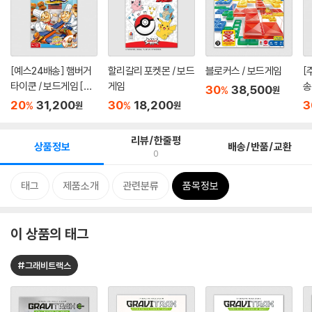
[예스24배송] 햄버거
할리갈리 포켓몬 / 보드
블로커스 / 보드게임
[
타이쿤 / 보드게임 [만
게임
송
30
38,500
%
원
6세...
임
20
31,200
30
18,200
3
%
%
원
원
리뷰/한줄평
상품정보
배송/반품/교환
0
태그
제품소개
관련분류
품목정보
이 상품의 태그
#그래비트랙스