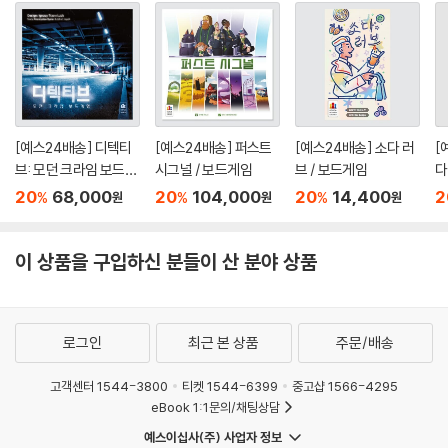
[예스24배송] 디텍티
[예스24배송] 퍼스트
[예스24배송] 소다 러
[
브: 모던 크라임 보드게
시그널 / 보드게임
브 / 보드게임
다
임 / 보드게임
20
68,000
20
104,000
20
14,400
2
%
%
%
원
원
원
이 상품을 구입하신 분들이 산 분야 상품
로그인
최근 본 상품
주문/배송
고객센터 1544-3800
티켓 1544-6399
중고샵 1566-4295
eBook 1:1문의/채팅상담
예스이십사(주) 사업자 정보