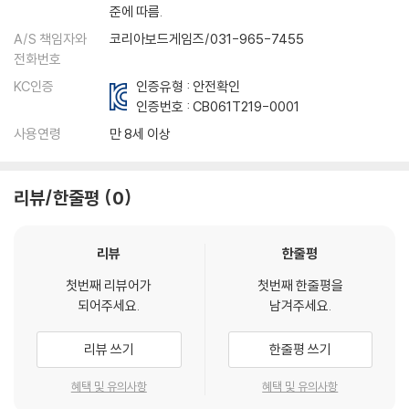
준에 따름.
A/S 책임자와
코리아보드게임즈/031-965-7455
전화번호
KC인증
인증유형 : 안전확인
인증번호 :
CB061T219-0001
사용연령
만 8세 이상
리뷰/한줄평
0
리뷰
한줄평
첫번째 리뷰어가
첫번째 한줄평을
되어주세요.
남겨주세요.
리뷰 쓰기
한줄평 쓰기
혜택 및 유의사항
혜택 및 유의사항