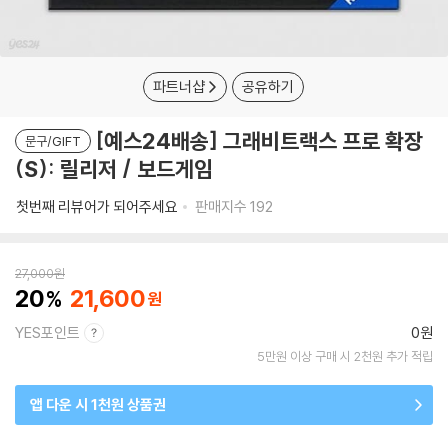
파트너샵
공유하기
[예스24배송] 그래비트랙스 프로 확장
문구/GIFT
(S): 릴리저 / 보드게임
첫번째 리뷰어가 되어주세요
판매지수
192
27,000
원
20
21,600
YES포인트
0원
5만원 이상 구매 시 2천원 추가 적립
앱 다운 시 1천원 상품권