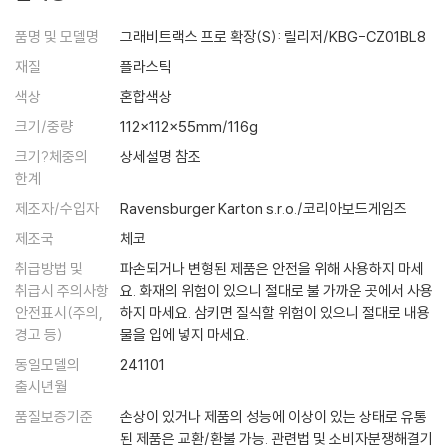
품명 및 모델명
그래비트랙스 프로 확장(S): 릴리저/KBG-CZ01BL8
재질
플라스틱
색상
혼합색상
크기/중량
112x112x55mm/116g
크기?체중의
상세설명 참조
한계
제조자/수입자
Ravensburger Karton s.r.o./코리아보드게임즈
제조국
체코
취급방법 및
파손되거나 변형된 제품은 안전을 위해 사용하지 마세
취급시 주의사항
요. 화재의 위험이 있으니 절대로 불 가까운 곳에서 사용
안전표시(주의,
하지 마세요. 삼키면 질식할 위험이 있으니 절대로 내용
경고 등)
물을 입에 넣지 마세요.
동일모델의
241101
출시년월
품질보증기준
손상이 있거나 제품의 성능에 이상이 있는 상태로 유통
된 제품은 교환/환불 가능. 관련법 및 소비자분쟁해결기