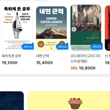
독하게 돈 공부
내면 근력
오디세이아 (고대 그리
신 
스어 완역본)
16,100
15,400
18
원
원
10
19,800
%
원