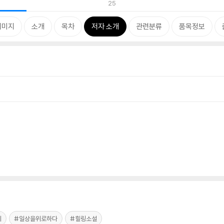
25
이미지
소개
목차
저자 소개
관련분류
품목정보
기
#일상을위로하다
#힐링소설