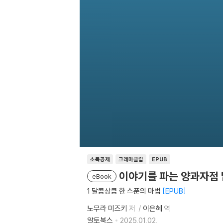
소득공제
크레마클럽
EPUB
이야기를 파는 양과자점 달
eBook
1 달콤상큼 한 스푼의 마법
EPUB
노무라 미즈키
저
이은혜
역
알토북스
2025.01.02.