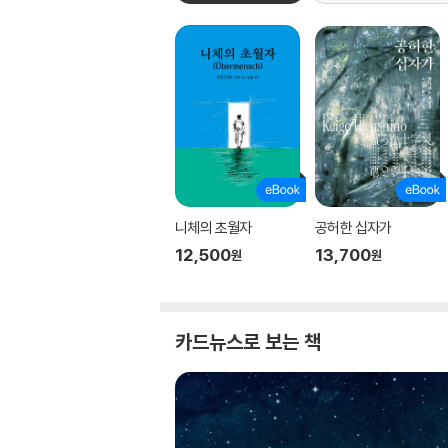
니체의 초월자
공허한 십자가
12,500
13,700
원
원
카드뉴스로 보는 책