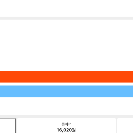
종이책
16,020
원