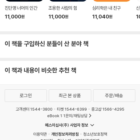
진단명 너머의 인간
조용한 사람의 힘
심리학은 내 친구
신
11,000
11,000
11,040
1
원
원
원
이 책을 구입하신 분들이 산 분야 책
이 책과 내용이 비슷한 추천 책
로그인
최근 본 상품
주문/배송
고객센터 1544-3800
티켓 1544-6399
중고샵 1566-4295
eBook 1:1문의/채팅상담
예스이십사(주) 사업자 정보
이용약관
개인정보처리방침
청소년보호정책