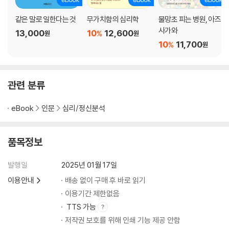
-열위자를 향한 질투 ─ 데이비드 흄
-인간 질투 기원론 ─ 장 자크 루소
같은 말로 일한다는 것
무가치함의 심리학
물망초 피는 병원, 아즈
-질투의 팀플레이 ─ 쇼펜하우어
사가와
13,000
10
12,600
%
원
원
-경쟁과 질투 ─ 프리드리히 니체
10
11,700
%
원
-‘비(非) 질투 정치’의 가능성 ─ 마사 누스바움
-진정한 악덕 ─ 후쿠자와 유키치
-질투는 평균을 목표한다 ─ 미키 기요시
관련 분류
제3장 과시 혹은 자랑에 대해서
eBook
인문
심리/정신분석
-불쾌한 자랑
(르네 지라르 ‘욕망의 삼각형’ | 과시와 자랑에 대한 고찰)
품목정보
-질투 받지 않으면서 자신을 칭찬하는 방법
(자랑을 피하는 방법 | 선물을 동반하는 과시)
발행일
2025년 01월 17일
‘통 큰 사람’과 ‘통 작은 사람’ ─ 아리스토텔레스
이용안내
배송 없이 구매 후 바로 읽기
(위신을 위한 소비)
이용기간 제한없음
-부의 화려한 낭비
TTS 가능
(사치에 대해서 | 사치 논쟁 | ‘과시적 여가’와 ‘과시적 소비’)
저작권 보호를 위해 인쇄 기능 제공 안함
-과시적 민주화와 과시자의 고독