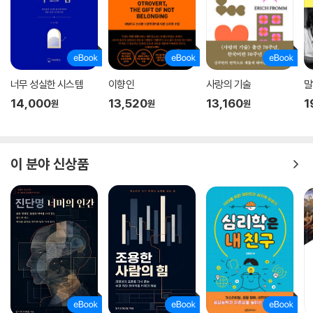
너무 성실한 시스템
이향인
사랑의 기술
말
14,000
13,520
13,160
1
원
원
원
이 분야 신상품