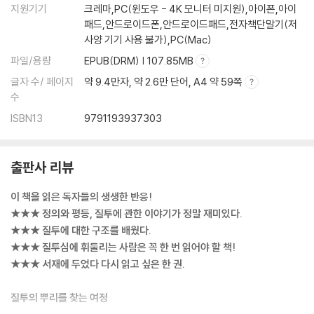
지원기기
크레마,PC(윈도우 - 4K 모니터 미지원),아이폰,아이
-현대인을 지배하는 ‘타인 지향적 성격’ ─ 데이비드 리스먼
패드,안드로이드폰,안드로이드패드,전자책단말기(저
(소셜미디어 시대의 과시 | 사적인 일들이 노출되는 시대)
사양 기기 사용 불가),PC(Mac)
-‘진정성’에 대한 문제
파일/용량
EPUB(DRM) | 107.85MB
-과시와 자본주의의 관계
글자 수/ 페이지
약 9.4만자, 약 2.6만 단어, A4 약 59쪽
제4장 질투·정의·공산주의
수
ISBN13
9791193937303
-평등 폭탄
(정의의 탈을 쓴 질투심)
-정의와 질투
출판사 리뷰
(롤스의 《정의론》 | ‘원초적 입장’이란 무엇인가)
-원초적 입장에서 배제된 질투
이 책을 읽은 독자들의 생생한 반응!
(제80절 질투 문제 / 제81절 질투와 평등)
★★★ 정의와 평등, 질투에 관한 이야기가 정말 재미있다.
-‘정의라는 지옥’ ─ 고자카이 도시아키의 비판
★★★ 질투에 대한 구조를 배웠다.
-슬로베니아의 한 농부 이야기 ─ 슬라보예 지젝의 비판
★★★ 질투심에 휘둘리는 사람은 꼭 한 번 읽어야 할 책!
(격차의 감소가 질투를 부른다 | 질투는 장소를 가리지 않는다)
★★★ 서재에 두었다 다시 읽고 싶은 한 권.
-공산주의와 질투 ─ 유리 올레샤의 『질투』
(약자의 정의)
질투의 뿌리를 찾는 여정
-이스라엘의 키부츠에서 일어난 ‘평등주의 딜레마’