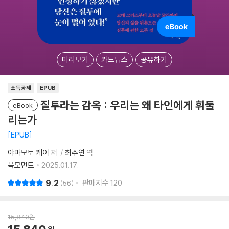
미리보기
카드뉴스
공유하기
소득공제
EPUB
질투라는 감옥 : 우리는 왜 타인에게 휘둘
eBook
리는가
EPUB
야마모토 케이
저
최주연
역
북모먼트
2025.01.17.
9.2
판매지수
120
56
15,840
원