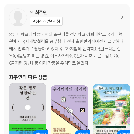
リズム 〈以後〉 の民主主義》, 공편저로는 《포스트 대표제의 정치
(은닉 / 부인 / 작은 선물 / 공유)
학ポスト代表制の政治?》, 《 ‘연결’의 현대 사상〈つながり〉 の現
역
최주연
-질투 공포는 끝없이 이어진다
代思想》, 《정치에서
(자신의 질투심을 타인이 알게 되는 공포 | 자신의 질투심을 스스로 인정하
관심작가 알림신청
는 공포)
중앙대학교에서 중국어와 일본어를 전공하고 경희대학교 국제대학
-도덕적 질투
원에서 국제개발협력을 공부했다. 현재 출판번역에이전시 글로하나
-질투의 경제학
에서 번역가로 활동하고 있다. 《무가치함의 심리학》, 《질투라는 감
(누진세는 질투심의 산물인가)
옥》, 《물망초 피는 병원, 아즈사가와》, 《긴자 시호도 문구점 1, 2》,
《금지된 장난》 등 여러 작품을 우리말로 옮겼다.
제2장 질투의 사상사
최주연
의 다른 상품
-질투 감정을 파악하는 방식
-쾌락과 고통의 혼합 ─ 플라톤
-질투자의 전략 분석 ─ 이소크라테스
-질투와 미움 ─ 플루타르코스
-질투와 사랑 ─ 토마스 아퀴나스
-질투의 효용 ─ 프랜시스 베이컨
-인간증오의 악덕? 임마누엘 칸트
-교양인의 질투 ─ 버나드 맨더빌