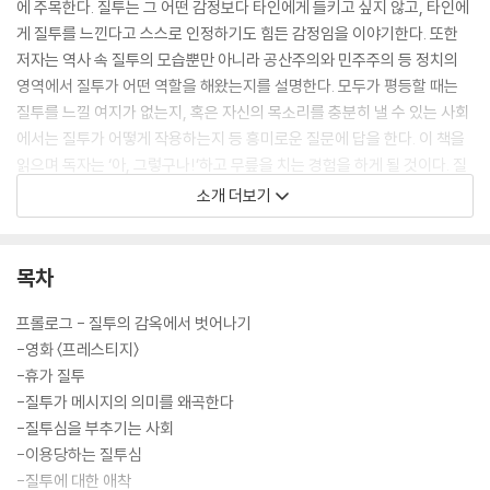
에 주목한다. 질투는 그 어떤 감정보다 타인에게 들키고 싶지 않고, 타인에
게 질투를 느낀다고 스스로 인정하기도 힘든 감정임을 이야기한다. 또한
저자는 역사 속 질투의 모습뿐만 아니라 공산주의와 민주주의 등 정치의
영역에서 질투가 어떤 역할을 해왔는지를 설명한다. 모두가 평등할 때는
질투를 느낄 여지가 없는지, 혹은 자신의 목소리를 충분히 낼 수 있는 사회
에서는 질투가 어떻게 작용하는지 등 흥미로운 질문에 답을 한다. 이 책을
읽으며 독자는 ‘아, 그렇구나!’하고 무릎을 치는 경험을 하게 될 것이다. 질
투를 아예 하지 않는 방법은 존재하지 않는다. 또한 인간에게 질투라는 감
소개 더보기
정이 없다면 우리 삶에서 어떤 변화도 일어나지 않을 것이다. 저자는 본인
이 질투를 느꼈던 경험도 솔직하게 고백한다. 이 책을 통해서 질투가 무엇
으로부터 기인했는지 파악하고 이를 현명하게 대처할 수 있는 방법을 알게
목차
될 것이다. 그리고 이 책을 통해 질투로 힘들어하는 누군가의 마음을 조금
이라도 달래기를 바라는 마음을 조심스럽게 전한다.
프롤로그 - 질투의 감옥에서 벗어나기
-영화 〈프레스티지〉
-휴가 질투
-질투가 메시지의 의미를 왜곡한다
-질투심을 부추기는 사회
-이용당하는 질투심
-질투에 대한 애착