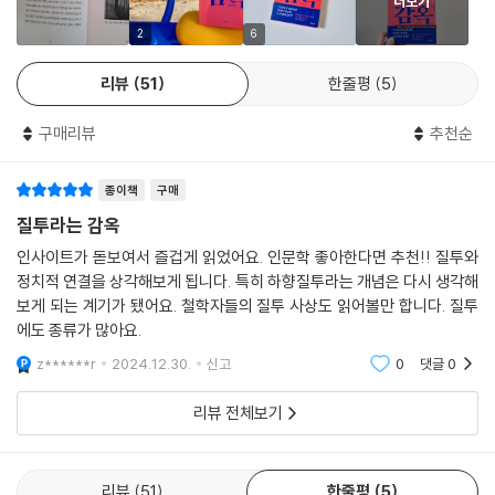
더보기
-수평화의 미래
움직여 왔는지 페이지를 넘길 때마다 확인할 수 있다. 만약 제어할 수 없는
(질투의 고향으로서의 민주주의)
질투심에 마음이 괴로운 사람들, 타인에게 쉽게 부러움을 느끼는 사람들은
2
6
질투심을 달래고, 마음의 중심을 잡을 수 있는 방법을 알게 될 것이다.
리뷰
51
한줄평
5
에필로그 - 질투 마주하기
나의 질투는 나만의 것
구매리뷰
추천순
질투로 세상 바로잡기
능력주의의 문제점
종이책
구매
질투에 내성 있는 사회를
자신감과 개성 가지기
질투라는 감옥
질투의 출구
인사이트가 돋보여서 즐겁게 읽었어요. 인문학 좋아한다면 추천!! 질투와
정치적 연결을 상각해보게 됩니다. 특히 하향질투라는 개념은 다시 생각해
후기
보게 되는 계기가 됐어요. 철학자들의 질투 사상도 읽어볼만 합니다. 질투
에도 종류가 많아요.
z******r
2024.12.30.
신고
0
댓글
0
리뷰 전체보기
리뷰
51
한줄평
5