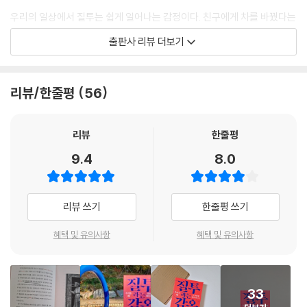
-현대 공산주의론이 간과하는 것
우리의 일상에서 질투는 쉽게 일어나는 감정이다. 친구에게 차를 바꿨다는
말을 들었을 때, 동기가 나보다 먼저 승진을 할 때, SNS에서 잘 나가는 인
출판사 리뷰 더보기
제5장 질투와 민주주의
플루언서의 일상을 볼 때 겉으로는 아무렇지 않은 척하지만 ‘왜 내가 아니
라 쟤가 잘 나가는 거지?’ 하는 생각에 배가 아팠던 경험이 한 번쯤은 있을
-질투는 민주주의에 해가 되는가
것이다. 친한 친구 사이에서, 연인 사이에서, 직장 안에서, 혹은 전혀 모르
리뷰/한줄평
56
(민주사회에서 진가를 발휘하는 질투)
는 타인에게도 우리는 질투를 느끼는 경우가 있다. 질투는 아주 역사가 깊
-민주주의란 무엇인가
은 감정이다. 서양에서는 7대 죄악 중에 하나였고, 우리나라에서는 칠거지
(질투심 배출구로서의 도편추방)
악의 하나였던 만큼 동서양을 막론하고 멀리해야 할 감정으로 여겨졌다.
리뷰
한줄평
-아리스티데스의 추방 ─ 플루타르코스
같은 7대 죄악에 속하는 폭식은 음식을 마구 먹다가도 더 이상 먹을 수 없
9.4
8.0
-질투와 평등
는 순간이 오고, 나태는 쉬는 게 지루해지는 순간이 온다. 그러나 질투는 절
-롤스와 프로이트
대 적당히 남을 부러워하는 것으로 그치지 않는다. 질투의 대상과 질투하
(질투를 정의로 위장한다)
는 사람 모두를 파멸의 늪으로 끌어들이기 전에는 멈출 수 없기 때문이다.
리뷰 쓰기
한줄평 쓰기
-토크빌 《미국의 민주주의》
-이동성을 향한 질투 ─ 가산 하게
이 책에서는 질투의 근원을 파헤치며 플라톤과 아리스토텔레스, 키르케고
혜택 및 유의사항
혜택 및 유의사항
(꽉 막힌 느낌)
르에서 니체까지 질투라는 감정을 다룬 철학자들의 목소리를 들을 수 있
-질투와 수평화 ─ 키르케고르
다. 또한 모든 것이 평등한 사회에서도 결코 사라지지 않는 질투와 민주적
-인정 욕구 ─ 프랜시스 후쿠야마의 ‘기개론’
인 사회에서 교묘히 파고들어 사람들을 조종하는 질투의 모습을 상세하게
33
(우월 욕망과 대등 욕망)
관찰할 수 있다. 우리 삶에서 질투의 힘이 얼마나 강력한지, 역사를 어떻게