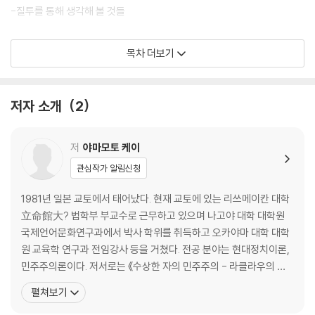
-질투를 통해 생각해 볼 것들
제1장 질투란 무엇인가
목차 더보기
-악명 높은 질투
-질투의 보편성
저자 소개
2
-양성 질투와 악성 질투
(질투는 왜 인정받지 못했나 | 질투란 무엇인가)
-아리스토텔레스의 질투론
저
야마모토 케이
(질투는 언제 발생하는가)
관심작가 알림신청
-상향 비교와 하향 비교
(상향 질투와 하향 질투)
1981년 일본 교토에서 태어났다. 현재 교토에 있는 리쓰메이칸 대학
-상대적 박탈감과 질투
立命館大? 법학부 부교수로 근무하고 있으며 나고야 대학 대학원
(원숭이를 이용한 실험)
국제언어문화연구과에서 박사 학위를 취득하고 오카야마 대학 대학
-‘Envy’와 ‘Jealousy’
원 교육학 연구과 전임강사 등을 거쳤다. 전공 분야는 현대정치이론,
(결여와 상실 | 채워지지 않는 욕구를 채우기 위해)
민주주의론이다. 저서로는 《수상한 자의 민주주의 - 라클라우의 정
-샤덴프로이데 ─ 남의 불행은 나의 기쁨
치사상不審者のデモクラシ?―ラクラウの政治思想》, 《대립
펼쳐보기
(질투의 대상 | 질투를 해부하다)
주의 - 포퓰리즘 이후의 민주주의アンタゴニズムス―ポピュ…
-질투를 피하는 네 가지 전략