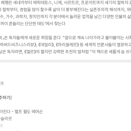
를 페팽은 세네카부터 에픽테토스, 니체, 사르트르, 프로이트까지 세기의 철학자 2
 철학부터, 경험을 많이 할수록 삶이 더 풍부해진다는 실존주의적 해석까지, 
수, 가수, 과학자, 정치인까지 각 분야에서 놀라운 업적을 남긴 다양한 인물의 
기꺼이 흔들리는 단단한 태도’에서 찾는다.
학』은 독자들에게 새로운 희망을 준다. “앞으로 계속 나아가라고 몰아붙이는 사
《하버드비즈니스리뷰》, 《데일리》, 《마리끌레르》 등 세계적 언론사들이 열광하
은 독자라면, 《엘르》의 짧지만 강력한 추천의 말처럼 “이 책으로 새롭게 숨 쉬게
는가
주하기]
나아진다 - 랠프 월도 에머슨
 바슐라르
토스