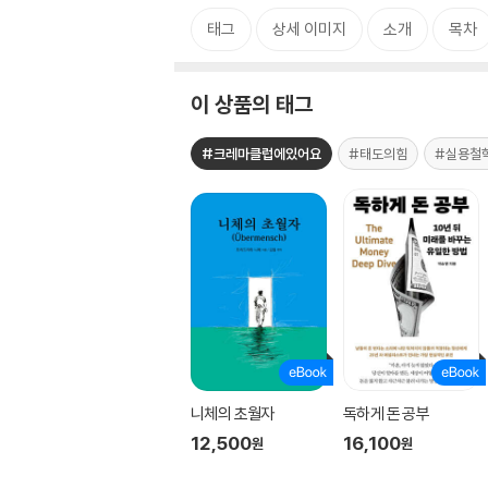
태그
상세 이미지
소개
목차
이 상품의 태그
#크레마클럽에있어요
#태도의힘
#실용철
니체의 초월자
독하게 돈 공부
12,500
16,100
원
원