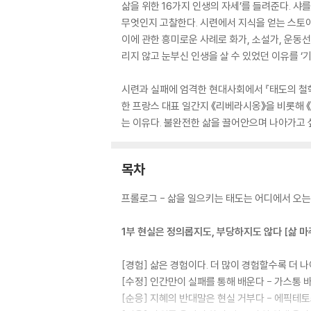
삶을 위한 16가지 인생의 자세’를 들려준다. 샤
무엇인지 고찰한다. 시련에서 지식을 얻는 스토아
이에 관한 흥미로운 사례로 화가, 소설가, 운동선
리지 않고 눈부신 인생을 살 수 있었던 이유를 ‘
시련과 실패에 엄격한 현대사회에서 『태도의 철
한 프랑스 대표 일간지 《리베라시옹》을 비롯해 
는 이유다. 불완전한 삶을 끌어안으며 나아가고 싶
목차
프롤로그 - 삶을 일으키는 태도는 어디에서 오
1부 현실은 정의롭지도, 부당하지도 않다 [삶 마
[경험] 삶은 경험이다. 더 많이 경험할수록 더 
[수정] 인간만이 실패를 통해 배운다 - 가스통
[순응] 지혜의 반대말은 현실 거부다 - 에픽테