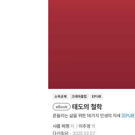
소득공제
크레마클럽
EPUB
태도의 철학
eBook
흔들리는 삶을 위한 16가지 인생의 자세
EPUB
샤를 페팽
저
이주영
역
다산초당
2025.02.07.