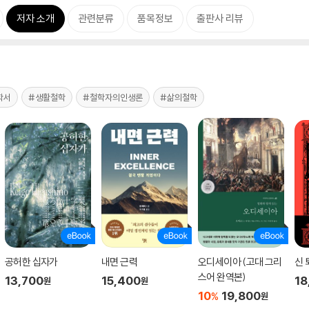
저자 소개
관련분류
품목정보
출판사 리뷰
학서
#생활철학
#철학자의인생론
#삶의철학
공허한 십자가
내면 근력
오디세이아 (고대 그리
신 
스어 완역본)
13,700
15,400
18
원
원
10
19,800
%
원