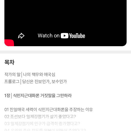
목차
작가의 말│나의 책무와 애국심
프롤로그│당신은 진보인가, 보수인가
1장│식민지근대화론 거짓말을 그만하라
01 친일매국 세력이 식민지근대화론을 주장하는 이유
02 조선보다 일제강점기가 살기 좋았다고?
03 일제강점기에 인구가 급격히 증가했다고?
04 우리의 주요 철도를 일본이 만들어 주었다고?