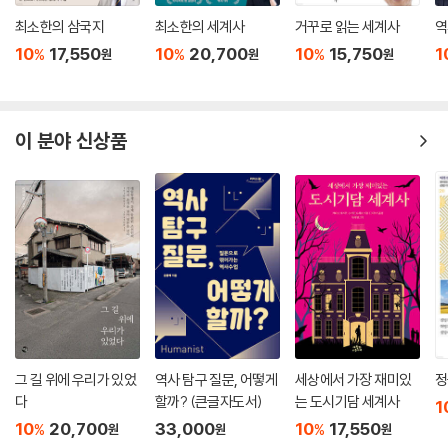
최소한의 삼국지
최소한의 세계사
거꾸로 읽는 세계사
역
10
17,550
10
20,700
10
15,750
1
%
%
%
원
원
원
이 분야 신상품
그 길 위에 우리가 있었
역사 탐구 질문, 어떻게
세상에서 가장 재미있
정
다
할까? (큰글자도서)
는 도시기담 세계사
1
10
20,700
33,000
10
17,550
%
%
원
원
원