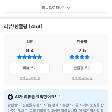
승리하면서 우리가 독립된 것도 사실이지만, 독립지사들의 가열한 독립운
46 제주도민 학살의 주범은 미국인가? 이승만인가?
책 속으로 더보기
동이 우리의 완전한 독립에 지대한 영향을 끼쳤단다. 그래서 우리는 독립
47 6 · 25전쟁 중에도 예비검속으로 제주도민을 또 죽였다고?
운동가를 존경하는 마음을 가져야 한단다.”
48 제주4 · 3사건은 이념의 문제가 아니라 인간의 문제다
---「우리의 독립은 미국 때문이고 독립운동은 헛발질이었다고?」중에서
리뷰/한줄평
454
7장│이승만 국부 만들기를 그만두라
4·3의 시작은 대한민국 정부 수립 이전이었지만, 학살은 대한민국 정부 수
립 이후에 본격적으로 행해졌다. 제주4·3위원회가 발표한 4·3사건 희생
리뷰
한줄평
49 친일매국 세력이 이승만을 추종하는 이유
자 14,442명 중에 미군정기의 사망자 수는 1천여 명 미만이었던 반면에
50 우리 역사상 최초의 탄핵은 이승만이었다고?
9.4
7.5
대한민국 정부가 들어선 후 사망자는 1만 3천명이 넘었다. 겨우 350명의
51 이승만을 부정하면 대한민국을 부정하는 거라고?
무장대 때문에 이렇게 많은 민간인이 죽었다. 민간인 학살은 군대와 육지
52 이승만이 없었다면 우리가 공산화되었다고?
경찰, 서북청년단이 자행했다. 군대와 경찰에 대한 명령권자는 초대 대통
53 이승만을 가장 싫어하는 정치인이 박정희였다고?
리뷰 쓰기
한줄평 쓰기
령 이승만이었다.
54 이승만이 죽인 사람 중에 가장 아까운 인물은?
55 이승만이 런승만이 아니라고?
혜택 및 유의사항
혜택 및 유의사항
이승만은 1949년 1월 21일 국무회의에서 분명히 이렇게 말했다. “제주도
56 이승만 때문에 친일파 청산이 실패했다고?
와 여수·순천사건의 여파를 완전히 발본색원하여 지방 토색 반도 및 절도
57 우리 역사상 이승만이 민간인을 가장 많이 죽였다고?
등 악당을 가혹한 방법으로 탄압하여 법의 존엄을 표시할 것이 요청된다.”
58 부정선거 때문에 4 · 19혁명이 시작되었다고?
AI가 리뷰를 요약했어요!
이승만은 제주도민을 악당으로 표현했고, 가혹한 방법으로 탄압하라고 했
59 진보가 이승만을 싫어하는 백만서른한 가지 이유
황현필의 "진보를 위한 역사"는 현재의 혼란스러운 시기에 중심을 잡
다. 이승만을 변호하자고 제주에서 무고하게 희생당한 노약자와 어린아이
아주는 책으로, 그의 강의를 집대성한 작품입니다. 이 책은 역사적 통