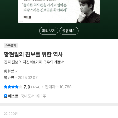
미리보기
공유하기
소득공제
황현필의 진보를 위한 역사
진짜 진보의 지침서&가짜 극우의 계몽서
황현필
저
역바연
2025.02.07.
7.9
판매지수
10,788
454
베스트
국내도서 1위 1주
22,000
원