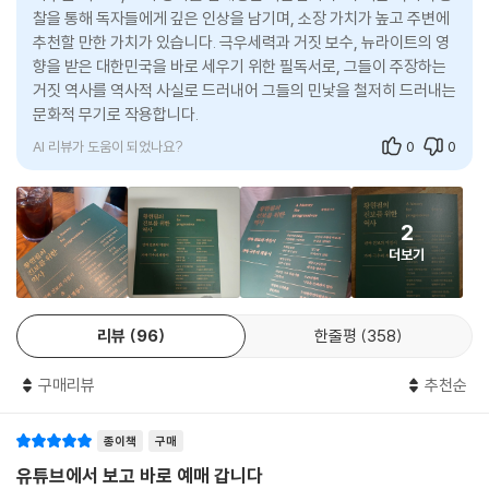
를 빨갱이로 몰지 말라.
8장│6 · 25전쟁의 사실을 은폐하지 말라
찰을 통해 독자들에게 깊은 인상을 남기며, 소장 가치가 높고 주변에
---「제주도민 학살의 주범은 미국인가? 이승만인가?」중에서
추천할 만한 가치가 있습니다. 극우세력과 거짓 보수, 뉴라이트의 영
60 6 · 25전쟁은 남침인가? 북침인가?
향을 받은 대한민국을 바로 세우기 위한 필독서로, 그들이 주장하는
노무현과 이재명은 전라도 출신이 아니다. 그들의 고향은 아이러니하게도
61 6 · 25전쟁을 미국이 일으켰다고?
거짓 역사를 역사적 사실로 드러내어 그들의 민낯을 철저히 드러내는
경상도다. 호남은, 경상도 출신의 정치인이라 할지라도 광주의 아픔을 공
62 6 · 25전쟁은 미국과 소련의 큰 그림이었다고?
문화적 무기로 작용합니다.
유하고 올바른 역사관을 지녔을 때 출신과 상관없이 지지할 수 있는 선진
63 6 · 25전쟁이 미국과 일본을 구했다고?
AI 리뷰가 도움이 되었나요?
0
0
적 정치의식을 보여 준 것이다. 호남의 몰표가 나쁜 지역감정이라면 어찌
64 한강 인도교 폭파로 민간인이 죽지 않았다고?
경상도 출신의 후보에게 몰표가 갔겠는가. 호남의 몰표는 지역 감정의 표
65 미군은 왜 한국인을 존엄하게 생각하지 않았을까?
출이 아니라 정상과 비정상, 정의와 불의에 대한 정확한 몰표였다. 만약 보
66 6 · 25전쟁 영웅(?)이라서 백선엽을 존경한다고?
2
수 대통령 후보로 전라도 출신이 출마했더라도 경상도에서 일방적인 지지
67 6 · 25전쟁의 진정한 4대 영웅은?
더보기
를 보여 줄 수 있는지를 고민해 보아야 한다. 개인적으로는, 북한에 살면서
68 국민방위군사건을 아는가?
도 ‘김일성 개새끼’라고 하는 사람과 경상도에 살면서도 진보적 역사관을
갖는 사람들이 가장 멋있어 보인다.
9장│박정희 신격화를 중단하라
리뷰
96
한줄평
358
---「박정희가 지역감정을 유발했다고?」중에서
69 박정희가 일왕에 충성을 맹세하는 혈서를 썼다고?
구매리뷰
추천순
70 박정희가 빨갱이였다고?
71 5 · 16쿠데타를 가장 기뻐했던 나라가 일본과 북한이었다고?
종이책
구매
72 한일수교가 굴욕적이지 않았다고?
유튜브에서 보고 바로 예매 갑니다
73 박정희가 경제개발을 했다고?