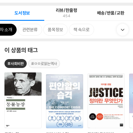
리뷰/한줄평
도서정보
배송/반품/교환
454
자 소개
관련분류
품목정보
책 속으로
이 상품의 태그
#사회비판
#ㅁㅁ로읽는역사