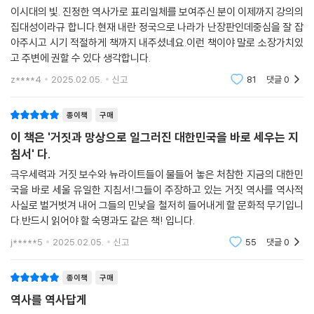
74 박정희의 경부고속도로 건설이 칭송받는다고?
이시대의 빛. 진정한 역사가로 표리일체를 보여주신 분이 이제까지 강의의
집대성이라규 합니다.현재 내란 정국으로 나라가 난장판인데중심을 잘 잡
75 김대중 납치사건의 주범이 박정희가 아니라고?
아주시고 시기 적절하게 책까지 내주셨네요.이런 책이야 말로 소장가치있
76 장준하의 죽음도 박정희와 연관없다고?
고 주변에 권할 수 있다 생각합니다.
77 박정희가 지역 감정을 유발했다고?
78 진보가 박정희를 싫어하는 27가지 이유
z****4
2025.02.05.
신고
81
댓글
0
10장│5 · 18광주민주화운동을 폄훼하지 말라
종이책
구매
이 책은 '거짓과 망상으로 일그러진 대한민국을 바로 세우는 지
79 독재추종 세력이 5 · 18광주민주화운동을 부정하는 이유
침서' 다.
80 서울역회군이 광주에 비극을 불렀다고?
극우세력과 거짓 보수와 뉴라이트들이 물들어 놓은 처참한 지금의 대한민
81 광주 학살은 전두환의 기획이었다고?
국을 바로 세울 유일한 지침서!그들이 주장하고 있는 거짓 역사를 역사적
82 학살이 먼저였는가? 저항이 먼저였는가?
사실로 벌거벗겨 내어 그들의 민낯을 철저히 들어내게 할 문화적 무기입니
83 광주 시민들이 어떻게 무장할 수 있었냐고?
다.반드시 읽어야 할 숙명과도 같은 책! 입니다.
84 공수부대는 광주에서 여성과 어린이들을 정말 죽였는가?
j*****5
2025.02.05.
신고
55
댓글
0
85 광주 시민들이 교도소를 습격했다고?
86 5 · 18광주민주화운동 때 북한군이 광주에 왔다고?
종이책
구매
87 5 · 18 유공자 명단을 공개하라고?
88 5 · 18광주민주화운동이 자랑스러운 진짜 이유
역사를 역사답게
89 내가 기억하는 5 · 18광주민주화운동