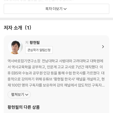
05 일제강점기에 공장과 발전소가 많이 만들어졌다고?
목차 더보기
06 조선의 신분제도를 일본이 폐지시켜 주었다고?
07 조선인들이 가난하고 더럽고 미개했다고?
08 놀라운 변화는 일제강점기 때가 아니었다고?
저자 소개
1
2장│식민지 수탈과 학살의 진실을 말하라
저
황현필
09 일본은 우리에게 얼마나 나빴나?
관심작가 알림신청
10 일본의 수탈 DNA를 아는가?
11 토지조사사업으로 토지를 빼앗지 않았다고?
역사바로잡기연구소장. 전남대학교 사범대와 고려대학교 대학원에
12 산미증식계획으로 일본에 건너간 쌀이 수출이라고?
서 역사교육학을 공부하고, 인문계 고교 교사로 7년간 재직했다. 이
13 일본의 인간사냥과 여성 성노예 DNA를 아는가?
후 EBS와 수능과 공무원 인강 등을 통해 수험 한국사를 가르쳤다. 대
14 징용 · 징병 · 정신대로 끌려간 조선인의 숫자가 무려?
중적으로 강의하기 위해 유튜브 ‘황현필 한국사’ 채널을 개설하고, 현
15 일본의 학살 DNA를 아는가?
재 100만 명의 구독자를 보유하여 강의 채널에서 압도적인 구독자
16 3 · 1운동이 아니라 3 · 1학살이라고?
수와 인기를 자랑한다. 역사바로잡기연구소를 설립하며 다양한 분야
펼쳐보기
17 간도참변은 청산리대첩에 대한 복수였다고?
의 역사 전문가들과 함께 왜곡된 역사를 바로잡는 노력을 하고 있다.
18 일본 민간인들이 조선 민간인들을 대량 학살했다고?
2023년에는 남해를 ‘이순신해’로 병행 표기하자는 의견을 제시하여
황현필
의 다른 상품
19 일본이 조선인 수천 명이 탄 배를 폭파시켰다고?
76명의 국회의원들이 함께하여 입법발의를 이끌어내기도 했다