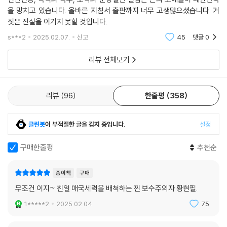
102 광복절인가? 건국절인가?
을 망치고 있습니다. 올바른 지침서 출판까지 너무 고생많으셨습니다. 거
103 홍범도 흉상을 육사에서 철거한다고?
짓은 진실을 이기지 못할 것입니다.
104 이화여대의 뿌리는 유관순인가? 김활란인가?
s***2
2025.02.07.
신고
45
댓글
0
105 중국은 천년의 적, 일본은 백년의 적이라고?
106 일본군 성노예 위안부가 자발적 매춘이었다고?
리뷰 전체보기
107 독도가 우리 땅이 아니라고?
108 윤석열의 비상계엄이 계몽령이라고?
리뷰
96
한줄평
358
에필로그│대한민국에서 올바르게 산다는 것
클린봇
이 부적절한 글을 감지 중입니다.
설정
구매한줄평
추천순
종이책
구매
무조건 이지~ 친일 매국세력을 배척하는 찐 보수주의자 황현필.
1*****2
2025.02.04.
75