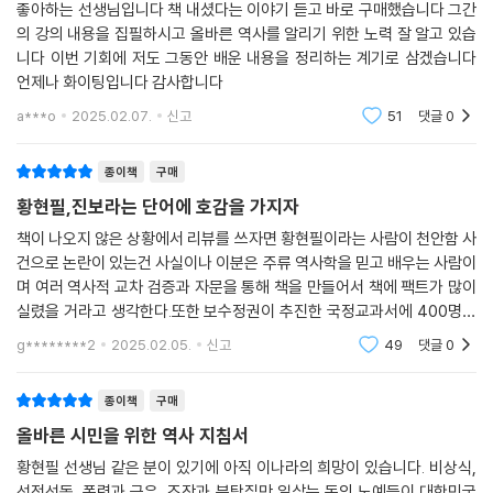
좋아하는 선생님입니다 책 내셨다는 이야기 듣고 바로 구매했습니다 그간
의 강의 내용을 집필하시고 올바른 역사를 알리기 위한 노력 잘 알고 있습
11장│통일을 반대하지 말라
니다 이번 기회에 저도 그동안 배운 내용을 정리하는 계기로 삼겠습니다
언제나 화이팅입니다 감사합니다
90 이승만정권에서 평화통일을 이야기하면 간첩으로 몰렸다고?
a***o
2025.02.07.
신고
51
댓글
0
91 박정희와 김일성이 짜고 치는 고스톱을 했다고?
92 노태우의 통일정책만큼은 인정해야 한다고?
종이책
구매
93 1994년 전쟁이 일어날 뻔했다고?
황현필,진보라는 단어에 호감을 가지자
94 햇볕정책을 펼쳤는데 연평해전이 일어났다고?
95 김대중이 북한에 핵을 만들어 주었다고?
책이 나오지 않은 상황에서 리뷰를 쓰자면 황현필이라는 사람이 천안함 사
건으로 논란이 있는건 사실이나 이분은 주류 역사학을 믿고 배우는 사람이
96 이명박근혜와 윤석열은 통일정책을 제시하지 않았다고?
며 여러 역사적 교차 검증과 자문을 통해 책을 만들어서 책에 팩트가 많이
97 통일을 꼭 이루어야만 하는 이유
실렸을 거라고 생각한다.또한 보수정권이 추진한 국정교과서에 400명이
넘는 한국에 있는 대학 역사 교수들이 반대할 정도로 역사 라는 학문의 주
12장│대한민국의 정신을 훼손하지 말라
g********2
2025.02.05.
신고
49
댓글
0
류는 한국의 현
98 뉴라이트가 이렇게 출현했다고?
종이책
구매
99 일본은 조선왕조와 전쟁을 한 적이 없다고?
올바른 시민을 위한 역사 지침서
100 우리가 일제강점기에 일본인이었다고?
황현필 선생님 같은 분이 있기에 아직 이나라의 희망이 있습니다. 비상식,
101 나라를 팔아먹은 이완용을 옹호한다고?
선전선동, 폭력과 극우, 조작과 분탕질만 일삼는 돈의 노예들이 대한민국