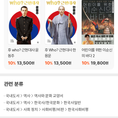
3장│독립운동을 상처 내지 말라
20 안중근이 이토 히로부미를 죽인 것은 실수라고?
21 봉오동전투와 청산리대첩이 부풀려졌다고?
22 홍범도가 자유시참변을 일으켜 독립군을 죽였다고?
23 독립운동가는 사회주의자가 많았다고?
24 이봉창 · 윤봉길이 테러리스트라고?
후 who? 근현대사 윤
후 Who? 근현대사 한
어린이를 위한 이순신
25 김원봉을 존경하면 빨갱이라고?
동주
용운
의 바다 2
26 김일성이 독립운동가였다고?
10
13,500
10
13,500
10
19,800
%
%
%
원
원
원
27 대한민국 화폐에 독립운동가가 한 명도 없다고?
28 대한민국 군대의 뿌리는 한국광복군이다
29 독립운동에 대한 나의 생각
관련 분류
4장│김구를 모욕하지 말라
국내도서
역사
역사와 문화 교양서
국내도서
역사
한국사/한국문화
한국사일반
30 친일매국 세력이 김구를 죽여야 하는 이유
31 김구가 치하포에서 죽인 일본인이 민간인이었다고?
국내도서
사회 정치
사회비평/비판
한국사회비평
32 김구가 테러리스트라고?