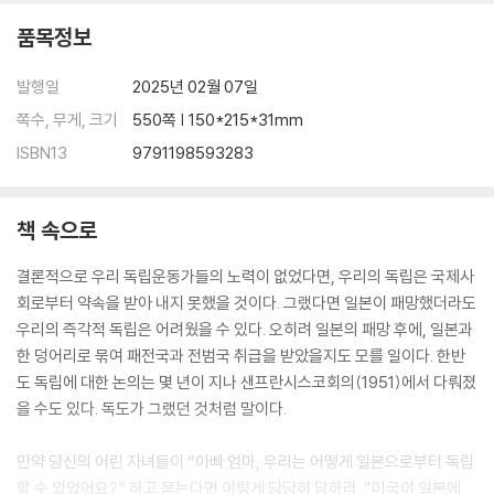
33 김구가 대통령이 되었다면 대한민국이 공산화됐을 거라고?
품목정보
34 김구를 죽인 것은 이승만인가? 미국인가?
35 진보가 김구를 존경하는 이유
발행일
2025년 02월 07일
쪽수, 무게, 크기
550쪽 | 150*215*31mm
5장│해방정국을 감추지 말라
ISBN13
9791198593283
36 우리의 독립은 미국 때문이고 독립운동은 헛발질이었다고?
37 38도선이 이렇게 만들어졌다고?
책 속으로
38 미군은 점령군, 소련군은 해방군이었다고?
39 맥아더 포고문이 친일파를 부활시켰다고?
결론적으로 우리 독립운동가들의 노력이 없었다면, 우리의 독립은 국제사
40 찬탁이 옳았을까? 반탁이 옳았을까?
회로부터 약속을 받아 내지 못했을 것이다. 그랬다면 일본이 패망했더라도
41 해방정국 최고의 인물이 여운형이었다고?
우리의 즉각적 독립은 어려웠을 수 있다. 오히려 일본의 패망 후에, 일본과
42 남북한 분단시대 정통은 어디인가?
한 덩어리로 묶여 패전국과 전범국 취급을 받았을지도 모를 일이다. 한반
도 독립에 대한 논의는 몇 년이 지나 샌프란시스코회의(1951)에서 다뤄졌
6장│제주4 · 3사건의 왜곡을 멈추라
을 수도 있다. 독도가 그랬던 것처럼 말이다.
43 제주에서 4 · 3사건이 일어난 진짜 이유
만약 당신의 어린 자녀들이 “아빠 엄마, 우리는 어떻게 일본으로부터 독립
44 제주4 · 3사건이 북한 김일성의 지령을 받아 일어났다고?
할 수 있었어요?” 하고 묻는다면 이렇게 당당히 답하라. “미국이 일본에
45 제주에서 얼마나 많은 민간인이 죽었나?