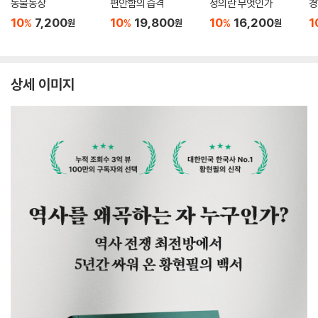
동물농장
편안함의 습격
정의란 무엇인가
경
10
7,200
10
19,800
10
16,200
1
%
%
%
원
원
원
상세 이미지