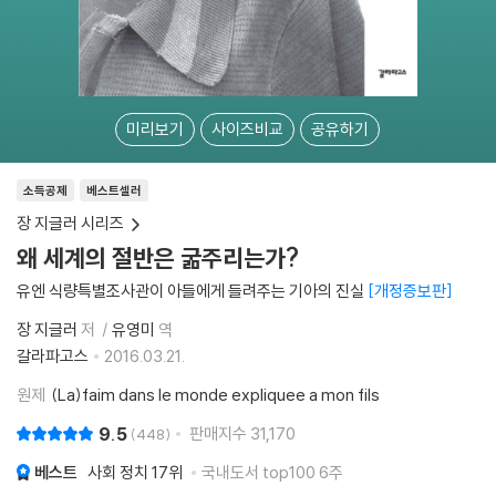
미리보기
사이즈비교
공유하기
소득공제
베스트셀러
장 지글러 시리즈
왜 세계의 절반은 굶주리는가?
유엔 식량특별조사관이 아들에게 들려주는 기아의 진실
개정증보판
장 지글러
저
유영미
역
갈라파고스
2016.03.21.
원제
(La)faim dans le monde expliquee a mon fils
9.5
판매지수
31,170
448
베스트
사회 정치
17위
국내도서 top100 6주