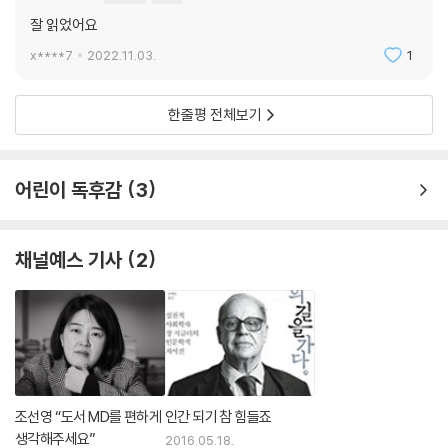
종이책
구매
잘 읽었어요
x****7
2022.11.03.
1
한줄평 전체보기
어린이 독후감
3
채널예스 기사
2
조선영 “도서 MD를 편하게
인간 되기 참 힘들죠