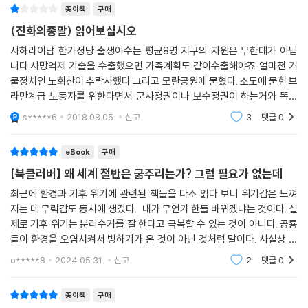
종이책
구매
(진화의종말) 읽어보십시오
사하라이남 한가정당 출생아수는 평균8명 지구의 자원은 무한대가 아닙
니다.사망억제 기술을 수출했으면 가족계획도 같이수출해야죠 얼마전 거
물정치인 노회찬이 추락사했다 그리고 모란공원에 묻혔다. 소도에 묻힌 브
라만계급 노동자를 위한다면서 군사정권이나 보수정권이 하는거와 똑같
은 일을한다.. (적멸의 즐거움,에코다잉 세계수목장) 읽어보십시오 여기서
s*****6
2018.08.05.
신고
3
댓글
0
도 무덤에 대해서 많이
eBook
구매
[북클러버] 왜 세계 절반은 굶주리는가? 그럴 필요가 없는데
최근에 환경과 기후 위기에 관련된 책들을 다소 읽다 보니 위기감은 느껴
지는 데 무력감도 동시에 생겼다. 내가 무언가 한들 바뀌겠냐는 것이다. 실
제로 기후 위기는 분리수거를 잘 한다고 극복할 수 있는 것이 아니다. 공룡
들이 환경을 오염시켜서 빙하기가 온 것이 아닌 것처럼 말이다. 사실상 자
연에게 맡길 일이다. 그러나 기아 문제는 다르다. 인간 종족을 살리는 일이
o*****8
2024.05.31.
신고
2
댓글
0
다. 동물도