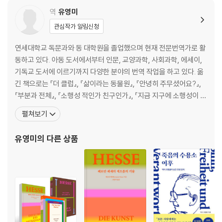
역
유영미
관심작가 알림신청
연세대학교 독문과와 동 대학원을 졸업했으며 현재 전문번역가로 활
동하고 있다. 아동 도서에서부터 인문, 교양과학, 사회과학, 에세이,
기독교 도서에 이르기까지 다양한 분야의 번역 작업을 하고 있다. 옮
긴 책으로는 『더 클럽』, 『삶이라는 동물원』, 『안녕히 주무셨어요?』,
『부분과 전체』, 『소행성 적인가 친구인가』, 『지금 지구에 소행성이 돌
진해 온다면』, 『왜 세계의 절반은 굶주리는가』, 『감정 사용 설명서』,
펼쳐보기
『인간은 유전자를 어떻게 조종할 수 있을까』, 『내 몸에 이로운 식사를
하고 있습니까?』, 『엄마, 나는 자라고 있어요』, 『여자와 책』, 『평정심,
유영미
의 다른 상품
나를 지켜내는 힘』