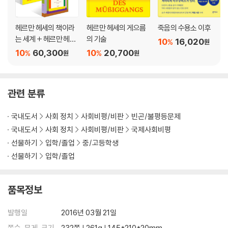
헤르만 헤세의 책이라
헤르만 헤세의 게으름
죽음의 수용소 이후
는 세계 + 헤르만 헤세
의 기술
10
16,020
%
원
의 나로 존재하는 법 +
10
60,300
10
20,700
%
%
원
원
헤르만 헤세의 게으름
의 기술 세트
관련 분류
국내도서
사회 정치
사회비평/비판
빈곤/불평등문제
국내도서
사회 정치
사회비평/비판
국제사회비평
선물하기
입학/졸업
중/고등학생
선물하기
입학/졸업
품목정보
발행일
2016년 03월 21일
쪽수, 무게, 크기
232쪽 | 261g | 145*210*20mm