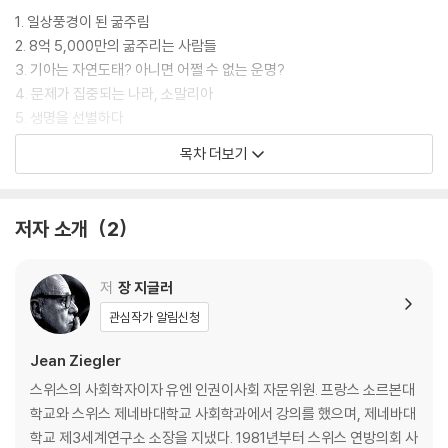
1. 일상풍경이 된 굶주림
2. 8억 5,000만의 굶주리는 사람들
3. 기아는 자연도태? 아니면 어쩔 수 없는 운명?
4. 문제가 집중되는 나라, 소말리아
5. 생명을 선별하다
6. 긴급구호로 문제해결?
목차 더보기
7. 부자들의 쓰레기는 가난한 사람들의 먹을거리
8. 이름도 없는 작은 이들의 무덤
9. 자금부족으로 고민하는 국제기구
저자 소개
2
10. 소는 배를 채우고, 사람은 굶는다?
11. 시장가격의 이면
12. 세계에서 식량을 가장 쓸모없게 만드는 남자
저
장 지글러
13. 기아에 관해 가르치지 않는 학교
관심작가 알림신청
14. 설상가상의 전쟁
15. 무기로 변한 기아
Jean Ziegler
16. 기아를 악용하는 국제기업
스위스의 사회학자이자 유엔 인권이사회 자문위원. 프랑스 소르본대
17. 국가 테러의 도구가 된 기아
학교와 스위스 제네바대학교 사회학과에서 강의를 했으며, 제네바대
18. 사막화로 인한 환경난민
학교 제3세계연구소 소장을 지냈다. 1981년부터 스위스 연방의회 사