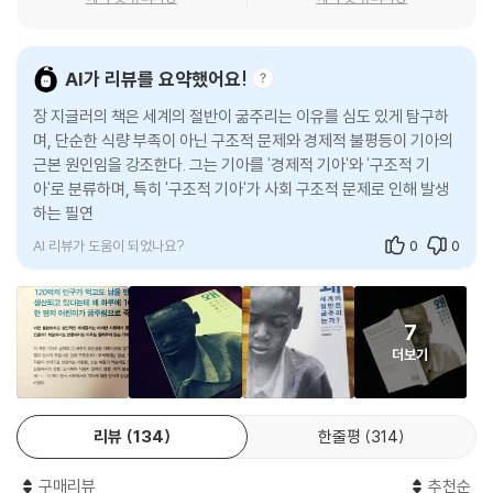
는 현실은 우리 시대가 낳은 수치스러운 스캔들이라 규정한다. 이 책이 출
서 식량에 관한 책을 읽게 되었죠. …… 세상에는 68억 인구를 모두 뚱뚱하
간되고 나서 시간이 꽤 흘렀지만, 그럼에도 아직도 기아가 기승을 부리고
게 만들 수 있는 식량이 있다면서, 왜 세계의 절반은 굶주리는지? 현장에
있다. 다국적 기업의 남반구 농경지 약탈, 식량투기꾼들의 주식을 대상으
서 오랫동안 있었던 식량담당관이 어린 아들과 ‘식량은 많다면서 왜 굶주
AI가 리뷰를 요약했어요!
로 한 투기, 어마어마한 양의 곡물을 태워 만드는 농업연료, 유럽 연합이 세
려?’와 같은 질문을 주고받는 이야기거든요. 단숨에 읽을 수 있으면서도 무
계 식량 시장에서 자행하는 농업 덤핑 정책 등 이 세계를 지배하는 살인적
장 지글러의 책은 세계의 절반이 굶주리는 이유를 심도 있게 탐구하
게가 느껴지는 책이에요. 그러면서 세상에서 가장 중요한 문제인 식량 문
체제와 구조적 폭력성은 전혀 달라지지 않았다. 오히려 이로 인한 희생자
며, 단순한 식량 부족이 아닌 구조적 문제와 경제적 불평등이 기아의
제에 대해, 지금 이 시대를 사는 사람으로서 적어도 알고 있어야 하는 것이
근본 원인임을 강조한다. 그는 기아를 '경제적 기아'와 '구조적 기
들만 증가했다. 지글러는 온 인류를 먹이고도 남을 식량이 있는 지금, 기아
구나, 이런 생각을 하게 될 거예요.
아'로 분류하며, 특히 '구조적 기아'가 사회 구조적 문제로 인해 발생
로 인한 죽음에는 어떠한 필연성도 없으며 기아로 죽는 어린아이는 살해당
- 한비야 (국제구호 전문가, [네이버 지식인의 서재] 2009년 인터뷰)
하는 필연적인 결과임을 지적한다. 기아를 해결하기 위해서는 단순한
하는 것이라 말한다. 기아 희생자들과 우리의 차이는 출생의 우연뿐이다.
구
지글러는 이런 비극을 막기 위해 민주 시민들이 분연히 떨쳐 일어서기를
이 책이 한국에서 30만권이 팔렸다는 사실 자체가 희망의 징조처럼 보입
촉구한다. 우리들이 조직적으로 행동에 나서 농업 덤핑이나 주식을 대상으
AI 리뷰가 도움이 되었나요?
0
0
니다. 이 책이 이렇게 큰 반응을 얻게 된 것은 내용이 훌륭하면서 쓰여진 방
로 하는 거래소발 투기, 농업연료 제조업자들로 인한 식량 파괴, 금융자본
식 자체가 이해가 쉽도록 되어 있어서가 아닐까 생각됩니다. 문제에 대한
포식자들에 의한 빈곤국가에서의 경작지 남획 금지 조치를 얻어낸다면 굶
해답을 제대로 얻기 위해서는 먼저 제대로 물어야겠지요. 『왜 세계의 절반
주림으로 죽어가는 수많은 사람들을 구할 수 있다. 이렇듯 다국적 기업과
7
은 굶주리는가?』는 무엇보다 제대로 묻고 있는 책입니다.
강대국 위주로 돌아가는 냉엄한 시장질서와 그로 인한 파괴적 상황을 극복
더보기
- 이동진 (팟캐스트 방송 [이동진의 빨간책방])
하고 기아를 종식시키기 위해서는 국제적인 정치개혁이 필요하다. 지글러
는 기아의 고통 앞에서 무심해지지 말아달라고 호소하며, 이 책을 통해 인
이 책은 이미 스테디셀러로 자리잡았다. 하지만 아직도 더 많은 사람들이
류가 불평등한 구조를 넘어서기 위해 서로 돕고 연대하기를 희망한다. 우
리뷰
134
한줄평
314
읽게 되기를 바란다. 왜냐하면 이 책은 빈곤과 기아의 문제를 방치하다 못
리가 하지 않으면 아무도 그 일을 하려 하지 않을 것이다. 인간만이 다른 사
해 조장하는 여러 정부와 다국적 기업의 낯부끄러운 결탁을 드러내며, 그