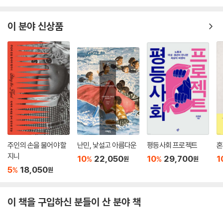
10
15,750
%
원
이 분야 신상품
주인의 손을 물어야 할
난민, 낯설고 아름다운
평등사회 프로젝트
혼
지니
10
22,050
10
29,700
1
%
%
원
원
5
18,050
%
원
이 책을 구입하신 분들이 산 분야 책