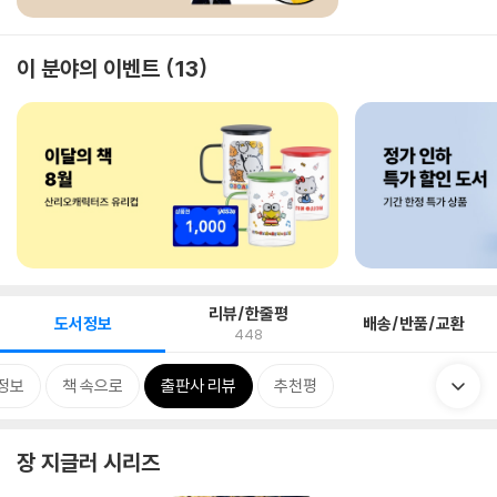
이 분야의 이벤트
13
리뷰/한줄평
도서정보
배송/반품/교환
448
정보
책 속으로
출판사 리뷰
추천평
장 지글러 시리즈