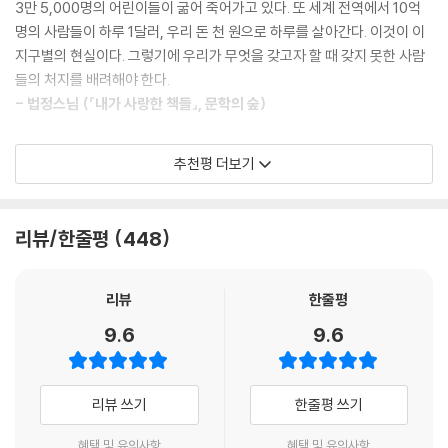
3만 5,000명의 어린이들이 굶어 죽어가고 있다. 또 세계 전역에서 10억
을 굶주림으로 내몰고 있는가를 상세하게 알 수 있다.
명의 사람들이 하루 1달러, 우리 돈 천 원으로 하루를 살아간다. 이것이 이
2007년 출간된 이후 사회과학 분야 스테디셀러이자 장기 베스트셀러가
지구별의 현실이다. 그렇기에 우리가 무엇을 갖고자 할 때 갖지 못한 사람
된 이 책은 우리가 꼭 알아야 하는 빈곤과 기아 문제를 다루면서도 남녀노
들의 처지를 배려해야 한다.
소 누구나 이해하기 쉽게 쓰여 간행물윤리위원회, 책따세, 국립중앙도서
- 법정스님 (『내가 사랑한 책들』, 문학의 숲)
관 등 다수 기관에서 추천 도서로 선정되었으며 유시민, 이동진, 한비야 등
저명인사들이 추천하였다. 이 책을 통해 한국의 많은 독자들은 혹독한 기
당장 굶주리고 있는 목숨보다 강대국의 이익이 앞서는, 빈민국을 도와주는
추천평 더보기
아의 참상을 알게 되었고, 저자의 따뜻한 인류애에 공감하였다. 특히 자라
일조차 강대국의 정치적·경제적 이익에 따라 좌지우지돼야 하는, 정의가
나는 세대들에게는 비참하게 살아가는 세계의 이웃들을 돌아보게 함으로
사라진 현실에 분노가 치밀었다. …… 이 책을 읽으면서 한 끼가 얼마나 소
써 세계시민으로서의 자세를 가지게 해줄 것이다. 2007년 출간된 이후 9
중한지, 평온한 하루가 얼마나 감사한지, 소소한 일상이 얼마나 귀중한지
리뷰/한줄평
448
년간 독자들에게 끊임없는 사랑을 받아온 이 책은 세계의 정치 상황과 통
연신 고개를 끄덕이게 된다. 이 책을 읽으며 잠깐 만났다가 헤어진 몽골의
계 자료의 변화를 반영하기 위해 개정판을 출간하게 되었다. 이번 개정판
아이들이 떠올랐다. 같은 지구에서 같은 사람으로 태어나서 이 행복을 누
에서는 장 지글러의 최신 글과 가장 최근의 통계자료가 추가 보완되었다.
리지 못하는 이들이 너무나 안타깝고 미안해서 견딜 수 없다.
리뷰
한줄평
- 이보영 (배우,『사랑의 시간들』, 예담)
9.6
9.6
기아의 고통 앞에서 무심해지지 않기를
우리가 기아에 맞서지 않는다면 아무도 그 일을 하지 않을 것이다
저는 긴급구호 현장 식량 담당인데, 올해 전세계적 금융위기, 식량위기로 1
50만 명에 대한 지원을 접어야 했어요. 그 150만 명은 하루 한 끼로 겨우
리뷰 쓰기
한줄평 쓰기
장 지글러는 새로 덧붙인 글에서 여전히 참담한 기아 상황에 대해 말하며
연명하는 사람이에요. 이미 벼랑 끝에 와 있는 사람을 밀쳐버린다는 느낌
부가 넘쳐나는 지구상에서 해마다 수백만 명이 기아로 인해 떼죽음을 당하
에 너무 가슴 아프고, 어떻게 하면 좋을지 생각을 계속하게 되었어요. 그래
혜택 및 유의사항
혜택 및 유의사항