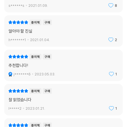
논리는 없고 감정만 가득해서 어쩌면 더 안타까운 책
s******s
2021.01.09.
8
종이책
구매
알아야 할 진실
h*******1
2021.01.04.
2
종이책
구매
추천합니다!
j*******6
2023.05.03.
1
종이책
구매
잘 읽었습니다
l*****2
2023.01.21.
1