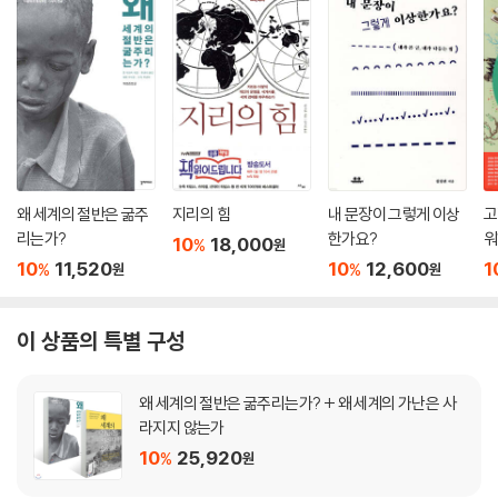
왜 세계의 절반은 굶주
지리의 힘
내 문장이 그렇게 이상
고
리는가?
한가요?
워
10
18,000
%
원
10
11,520
10
12,600
1
%
%
원
원
이 상품의 특별 구성
왜 세계의 절반은 굶주리는가? + 왜 세계의 가난은 사
라지지 않는가
10
25,920
%
원