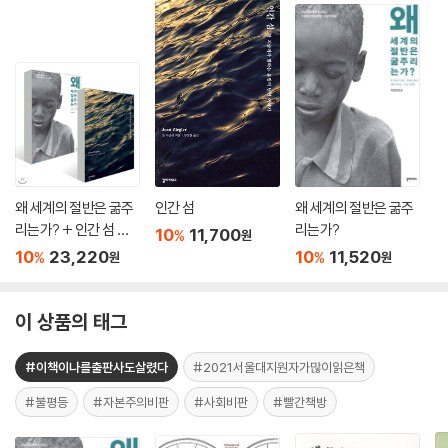
왜 세계의 절반은 굶주
인간 섬
왜 세계의 절반은 굶주
리는가? + 인간 섬 세
리는가?
10
11,700
%
원
트
10
23,220
10
11,520
%
%
원
원
이 상품의 태그
#이책이나를출판사도살렸다
#2021서울대지원자가많이읽은책
#불평등
#자본주의비판
#사회비판
#빨간책방