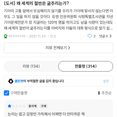
종이책
구매
[도서] 왜 세계의 절반은 굶주리는가?
기아의 고통 앞에서 무심해지지 않기를 우리가 기아에 맞서지 않는다면 아
무도 그 일을 하지 않을 것이다. 유엔 인권위원회 식량특별조사관을 지낸
기아문제전문가 장 지글러는 120억 명을 먹이고도 남을 식량이 있는데도
왜 세계의 절반이 굶주리는지를 아버지와 아들의 대화 형식으로 알기 쉽게
조목조목 설명한다. 실제 기아 현장에 깊이 관여해온 지글러의 기아 문제
h*******0
2021.11.23.
신고
2
댓글
0
에 관해서 가장
리뷰 전체보기
리뷰
134
한줄평
314
클린봇
이 부적절한 글을 감지 중입니다.
설정
구매한줄평
추천순
종이책
구매