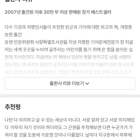
아빠는 구호단체의 방침에 동의해. 구호단체는 극단적인 조건에서 활동하
2007년 출간된 이후 30만 부 이상 판매된 장기 베스트셀러
고, 갖가지 모순들과 싸워야 해. 그러나 어떤 대가도 한 아이의 생명에 비할
수는 없단다. 단 한 명의 아이라도 더 살릴 수 있다면 그 모든 손해를 보상
다수 기관과 저명인사들이 추천한 빈곤과 기아에 대한 최고의 책, 개정증
받게 되는 것이지.
보판 출간
--- p.107
유엔 인권위원회 식량특별조사관을 지낸 저명한 기아문제전문가 장 지글
러는 세계 곳곳을 누비며 굶주리는 어린이를 돕기 위해 온 힘을 쏟아온 실
천적 지식인이다. 지글러는 이 책에서 120억 명을 먹이고도 남을 식량이
있는데도 왜 세계의 절반이 굶주리는지를 아버지와 아들의 대화 형식으로
알기 쉽게 조목조목 설명한다. 전쟁과 정치적 무질서로 인해 구호 조치가
무색해지는 현실, 국제구호기구 활동의 딜레마, 부자들의 쓰레기로 연명
출판사 리뷰 더보기
하는 사람들, 소는 배불리 먹고 사람은 굶는 현실, 사막화와 삼림파괴로 인
한 환경난민, 도시화와 식민지 정책의 영향, 특히 불평등을 가중시키는 금
융과두지배 같은 정치, 경제적 관계가 ‘먹고 사는 문제’와 어떻게 얽혀 있는
추천평
지 잘 보여준다. 학자이자 활동가로서 실제 기아 현장에 깊이 관여해온 지
글러의 이 책은 기아 문제에 관해서 가장 높은 수준의 전문성을 확보한 책
나만 다 차지하고 살 수 있는 세상이 아니다. 서로 얽혀 있고 서로 의지해있
이면서 어른과 청소년이 함께 읽기에 문제없을 만큼 쉽게 쓰인 책이기도
다. 아무리 자기 것이라 하더라도 그 근원을 추적해보면 다른 누군가가 가
하다. 독자들은 이 책을 통해 기아의 현장에서 어떤 사람들이 부당하게 이
져야 할 것을 도중에 가로챈 것이나 다름없다. 날마다 지구촌에서 하루에
득을 보고 있고, 그런 이득들이 어떻게 재생산되며 더욱더 많은 어린이들