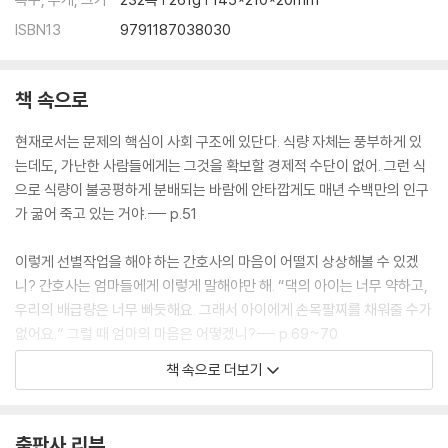
ISBN13
9791187038030
책 속으로
현재로서는 문제의 핵심이 사회 구조에 있단다. 식량 자체는 풍부하게 있
는데도, 가난한 사람들에게는 그것을 확보할 경제적 수단이 없어. 그런 식
으로 식량이 불공평하게 분배되는 바람에 안타깝게도 매년 수백만의 인구
가 굶어 죽고 있는 거야.--- p.51
이렇게 선별작업을 해야 하는 간호사의 마음이 어떨지 상상해볼 수 있겠
니? 간호사는 엄마들에게 이렇게 말해야만 해. “댁의 아이는 너무 약하고,
우리의 배급량은 너무 빠듯해요. 그래서 아이에게 손목팔찌를 채워줄 수가
없어요.” 그럴 때 엄마의 마음은 어떻겠니?--- p.69~70
책 속으로 더보기
카림, 그런데 더욱 비참한 것은 배고픔의 저주가 세대에서 세대로 대물림
된다는 거야. 심각한 영양실조에 걸린 수백만의 엄마들이 매년 지구 곳곳
에서 수백만의 건강하지 않은 아이들을 낳고 있어.--- p.77
출판사 리뷰