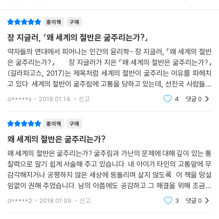
람이 처한 고통에 함께 아파할 수 있는 유일한 생물이기 때문이다.
구매리뷰
추천순
에 대처해야 할 개인들의 자세까지 가다듬어주고 있기 때문이다.
조한욱 (한국교원대 서양사 교수,「조한욱의 서양사람」,《한겨레》)
종이책
구매
장 지글러, 『왜 세계의 절반은 굶주리는가?』
약자들의 연대에서 피어나는 인간의 윤리학- 장 지글러, 『왜 세계의 절반
은 굶주리는가?』 장 지글러가 지은 『왜 세계의 절반은 굶주리는가?』
(갈라파고스, 2017)는 제목처럼 세계의 절반이 굶주리는 이유를 파헤치
고 있다. 세계의 절반이 굶주림에 고통을 당하고 있는데, 선진국 사람들은
남아도는 음식을 처리하는 문제로 고심하고 있다. 지금 전 세계에서 생산
o*****s
2018.01.14.
신고
4
댓글
0
되는
종이책
구매
왜 세계의 절반은 굶주리는가?
왜 세계의 절반은 굶주리는가? 굶주림과 가난의 문제에 대해 깊이 있는 통
찰력으로 알기 쉽게 서술해 주고 있습니다. 내 아이가 타인의 고통앞에 무
감각해지거나 공평하지 않은 세상에 등돌리며 살지 않도록 이 책을 망설
임없이 권해 주었습니다. 남의 아픔에도 공감하고 그 해결을 위해 조금이
나마 고민하고 살아갈 수 있길 바라는 마음으로 몇 번이고 반복해서 읽었
d*****2
2018.01.09.
신고
3
댓글
0
으면 하는 바램입