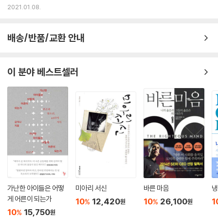
생각해주세요”
2016.05.18.
2021.01.08.
배송/반품/교환 안내
이 분야 베스트셀러
가난한 아이들은 어떻
미아리 서신
바른 마음
냉
게 어른이 되는가
10
12,420
10
26,100
1
%
%
원
원