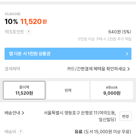
12,800
원
10
11,520
YES포인트
640원 (5%)
5만원 이상 구매 시 2천원 추가 적립
앱 다운 시 1천원 상품권
결제혜택
카드/간편결제 혜택을 확인하세요
종이책
eBook
원제
11,520
원
9,000
원
배송안내
서울특별시 영등포구 은행로 11(여의도동,
변경
일신빌딩)
배송비
유료
(도서 15,000원 이상 무료)