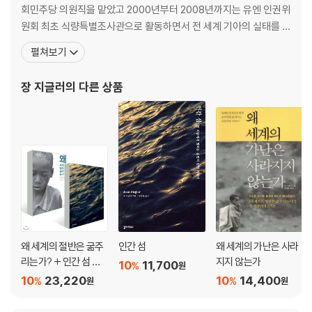
19. 삼림 파괴
회민주당 의원직을 맡았고 2000년부터 2008년까지는 유엔 인권위
20. 사막화 대처에 430억 달러?
원회 최초 식량특별조사관으로 활동하면서 전 세계 기아의 실태를 파
21. 르 라이으를 찾아서
헤치는 데 총력을 기울였다. 실천적인 사회학자로 유명하며, 사회 구
펼쳐보기
22. 계속 늘어나는 도시 인구
조 속에서 발생하는 빈곤과 불평등 문제에 깊은 관심을 가지고 적극
23. 치유되지 않는 식민지 정책의 상흔
적으로 글을 썼다. 쓴 책으로 《왜 세계의 절반은 굶주리는가?》, 《굶주
장 지글러
의 다른 상품
24. 토마스 상카라와의 만남
리는 세계, 어떻게 구할 것인가?》, 《유엔을 말하다》, 《
25. 메말라가는 대지, 사헬
26. 용기 있는 개혁자, 상카라
27. 상카라의 최후
28. 진정한 활로를 찾아서
에필로그
후기
해제 기아에 관한 어느 국제 전문가의 비망록
부록 신자유주의를 말한다
왜 세계의 절반은 굶주
인간 섬
왜 세계의 가난은 사라
옮긴이의 말
리는가? + 인간 섬 세
지지 않는가
10
11,700
%
원
트
10
23,220
10
14,400
%
%
원
원