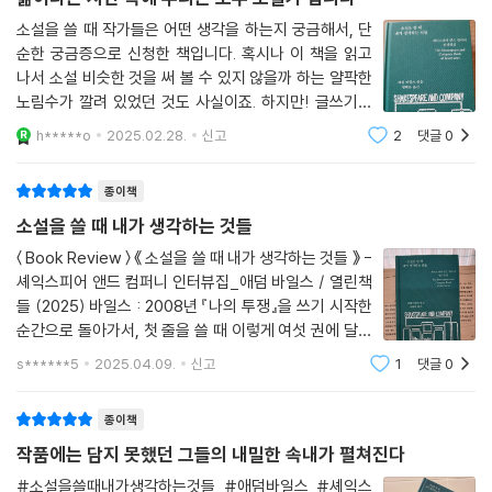
작품에 관한 다채로운 이야기를 전한다. 애독자에게는 궁금했던 소설가의
소설을 쓸 때 작가들은 어떤 생각을 하는지 궁금해서, 단
작품 세계로 접근하는 방법을 알려 주고, 작가나 작품을 아직 알지 못하는
순한 궁금증으로 신청한 책입니다. 혹시나 이 책을 읽고
이들에게는 호기심과 흥미로움을 겸한 훌륭한 진입로가 되어 준다. 아직
나서 소설 비슷한 것을 써 볼 수 있지 않을까 하는 얄팍한
노림수가 깔려 있었던 것도 사실이죠. 하지만! 글쓰기의
한국에 소개되지 않은 촉망받는 신진 작가들의 새로운 작품 세계도 엿볼
길은 그렇게 쉽지 않았어요. 여러분도 함께 스무고개 같은
수 있으며, 로베르토 볼라뇨, 마크 피셔, 실라 헤티 등 작가들에게 영감을
h*****o
2025.02.28.
신고
2
댓글
0
스무 명의 작가들을 함께 만나 보실래요?엮은이 애덤 바
준 또 다른 작가들까지 살펴보며 풍부한 레퍼런스를 소개받을 수 있는 기
일스는 파리에 거주하는 영국 작가이자
회가 될 것이다. 글을 쓰는 이들과 책을 사랑하는 독자들 모두에게 작가로
종이책
살아가는 일과 쓰기와 읽기에 관한 반짝이는 영감을 제공할 뿐만 아니라
소설을 쓸 때 내가 생각하는 것들
예술과 세계, 인간의 욕망과 같은 보편적인 주제까지 담겨 시간이 흘러도
〈 Book Review 〉 《 소설을 쓸 때 내가 생각하는 것들 》 -
언제고 다시 펼쳐 보며 빛나는 통찰을 얻을 수 있는 대담집이다.
셰익스피어 앤드 컴퍼니 인터뷰집_애덤 바일스 / 열린책
들 (2025) 바일스 : 2008년 『나의 투쟁』을 쓰기 시작한
세상의 모든 독립 서점을 운영하는 사람들과
순간으로 돌아가서, 첫 줄을 쓸 때 이렇게 여섯 권에 달하
작가와 독자를 연결하는 공간을 향한 찬사이자 헌사
는 긴 소설이 되리라는 느낌이 들었나요? 크네우스고르 :
s******5
2025.04.09.
신고
1
댓글
0
아뇨, 전혀요. 처음엔 제 아버지에 관한 이야기를 쓰려고
나는 서점뿐만이 아니라 도서관, 공원처럼 누구나 자유로이 드나들 수 있
했는데 4~5년의 노력 끝에 결국 실
는 공유 공간을 지켜 나가는 일이 얼마나 중요한지 믿어 의심치 않는다. - 1
종이책
7면, 실비아 휘트먼 소개 글
작품에는 담지 못했던 그들의 내밀한 속내가 펼쳐진다
#소설을쓸때내가생각하는것들 #애덤바일스 #셰익스