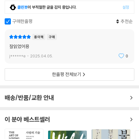
수 있다. 책, 그리고 책과 연결된 공간을 사랑하는 독자들에게 이 작품집은
클린봇
이 부적절한 글을 감지 중입니다.
설정
이렇게 손을 흔들 것이다. 「셰익스피어 앤드 컴퍼니의 친구들, 누구나 환
영!」
구매한줄평
추천순
옮긴이의 한마디
종이책
구매
잘읽었어용
이런 이름의 서점이 오랜 세월 동안 이처럼 훌륭한 작가들과 전 세계 독자
가 만나는 가교가 되어 주고 있는 것도 얼마나 자연스럽게 느껴지는지. 그
j******e
2025.04.05.
0
런데 부끄럽게도, 뒤에 붙은 「컴퍼니」라는 이름의 의미는 이번에 이 책을
번역하며 처음 알게 되었다. 막연히 회사 비슷한 뜻이리라 짐작했던 이 단
한줄평 전체보기
어가 「동료」나 친구」라는 뜻에 가까운 말이라는 사실을. 출판업이 서적 판
매업자 외에도 작가, 출판업자 등의 협업으로 이루어지는 일이라는 의미에
서 붙여진 말이라고 한다. 역사적으로도 출판업은 일종의 코뮌처럼 협동체
배송/반품/교환 안내
로 운영되었다. 알고 보니 번역가인 나 역시 바로 이 「컴퍼니」의 일원이었
던 것이다! 셰익스피어의 동료라니, 왠지 어깨가 으쓱해진다. 그러나 셰익
스피어가 1백 명인들 그걸 읽어 주는 독자가 없다면 무슨 소용이랴. 지금
이 분야 베스트셀러
이 책을 집어 든, 우리 평범한 독자들이야말로 셰익스피어의 친구라 불러
마땅할 테다. 이 책은 진열대에 이렇게 붙여 놓아야 할 것 같다. 「스무 명의
이 시대의 작가 초청 이벤트! 셰익스피어의 친구들 누구나 환영!」