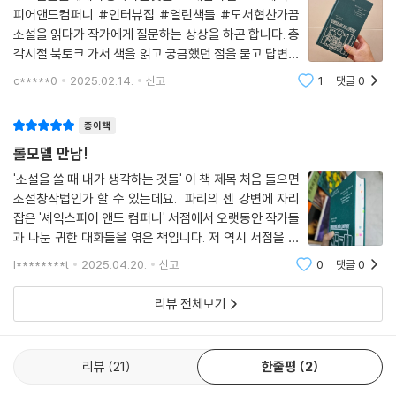
「비포 선셋」, 「미드나이트 인 파리」의 배경지로도 등장하며, 파리의 관광
피어앤드컴퍼니 #인터뷰집 #열린책들 #도서협찬가끔
명소이기도 한 셰익스피어 앤드 컴퍼니 서점은 백 년이 넘는 시간 동안 작
소설을 읽다가 작가에게 질문하는 상상을 하곤 합니다. 총
가들에게 머물 곳을 무상으로 제공하고 각종 낭독회와 행사들로 독자와 작
각시절 북토크 가서 책을 읽고 궁금했던 점을 묻고 답변을
가를 연결하며 실질적인 유대를 제공하는 장소이자 실천적인 공간 그 자체
들었던 경험이 있어요.(저와 개인적으로 친분이 있는 이
c*****0
2025.02.14.
신고
1
댓글
0
로서 오랫동안 사랑받아 왔다. 서문을 쓴 서점의 운영자 실비아 휘트먼은
라면 "니가? 진짜?"라며 의문을 던지겠지만. 사실입니다.
누구에게나 열려 있는 장소의 중요성, 사람들을 한데 불러 모아 문화적인
거기에 당신은 없었잖아요 ㅎㅎ)이기호 작가님이 쓰
종이책
공간을 만들어 가는 「연결감」과 「유대감」을 강조한다. 이 책은 공원처럼 누
롤모델 만남!
구나 드나들 수 있는 「공유 공간」을 확장해 나가는 일, 실천적인 문화 공간
을 운영하는 이들, 그리고 작가와 독자와 문학과 예술을 연결하는 업(業)
'소설을 쓸 때 내가 생각하는 것들' 이 책 제목 처음 들으면
을 향한 헌사이자 찬사이다. 또한 미래의 책과 작가, 독자 들이 「함께」일 수
소설창작법인가 할 수 있는데요. 파리의 센 강변에 자리
있는 방식을 고민하며 그들 모두에게 따스하고 열렬한 응원을 보내는 작품
잡은 '셰익스피어 앤드 컴퍼니' 서점에서 오랫동안 작가들
과 나눈 귀한 대화들을 엮은 책입니다. 저 역시 서점을 운
이기도 하다.
영하고 있고 예술가로 인터뷰를 하기도 하고 기자로 인터
l********t
2025.04.20.
신고
0
댓글
0
뷰를 진행하기도 했는데요. 책 속의 풍성한 대화 속에서
행사라는 「해프닝」에서 무언가가 일어나고, 서로 교감하며, 그 교감에서
많은 영감을 받았습니다. 책장을
새로운 것을 만들어 내는 일이야말로 「연결」이 줄 수 있는 빛나는 지점이라
리뷰 전체보기
고 운영자 휘트먼은 말한다. 그의 바람대로, 시대와 세계를 바라보는 작가
들의 다채로운 시선이 담겨 있는 이 책을 읽다 보면 마치 파리 서점의 한 공
간에 자리해 「작가와의 대화」 행사에 참여해 나란히 귀를 기울이고 대화에
리뷰
21
한줄평
2
삶을 비추어 보며 「컴퍼니」의 한 일원이 된 듯한 특별한 유대감을 선물받을