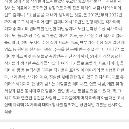
리 등 당대 거장 작가들이 모여들었던 주요한 장소이자 문학과 예술을 사
랑하는 이들에게 문화적인 상징으로 자리 잡은 파리의 서점 〈셰익스피어
앤드 컴퍼니〉. 『소설을 쓸 때 내가 생각하는 것들』은 2012년부터 2022년
까지 바로 그 셰익스피어 앤드 컴퍼니에서 10년간 진행되었던 작가와의
대화 중 최고의 인터뷰를 엄선한 대담집이다. 노벨 문학상 수상 작가 아니
에르노, 퓰리처상 수상 작가 콜슨 화이트헤드, 공쿠르상 수상 작가 레일라
슬리마니, 전미 도서상 수상 작가 제스민 워드, 맨부커상 수상 작가 말런 제
임스 등 평단의 찬사와 대중의 주목을 한 몸에 받는 소설가부터 제니 장, 클
레어루이즈 베넷 등 오늘날 촉망받는 신진 작가까지, 21세기 가장 중요한
작가들의 생생한 목소리를 담았다. 여기에 카를로 로벨리, 제프 다이어, 올
리비아 랭 등 논픽션을 다루는 작가들이 포함되어 이야기의 풍성함을 더한
다. 책과 문학, 쓰기와 예술, 진솔한 삶에 관한 깊이 있고 진지하며, 때로 유
머러스하기까지 한 생기 넘치는 대담들은 페미니즘, 인종 차별, 계급 및 정
체성과 같은 동시대 주요 담론에 관한 빛나는 통찰을 엿볼 수 있다. 책, 그
리고 책과 연결된 공간을 사랑하는 독자들에게 마치 파리의 아름다운 고서
점에 자리해 〈작가와의 대화〉 행사를 함께하는 낭만적인 기분을 선사하는
작품.