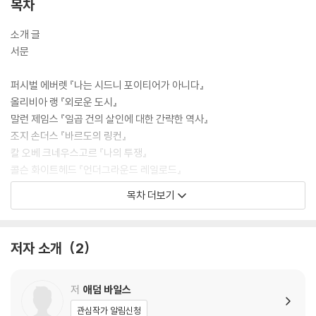
목차
소개 글
서문
퍼시벌 에버렛 『나는 시드니 포이티어가 아니다』
올리비아 랭 『외로운 도시』
말런 제임스 『일곱 건의 살인에 대한 간략한 역사』
조지 손더스 『바르도의 링컨』
칼 오베 크네우스고르 『나의 투쟁』
콜슨 화이트헤드 『언더그라운드 레일로드』
하리 쿤즈루 『하얀 눈물』
목차 더보기
레일라 슬리마니 『달콤한 노래』
레니 에도롯지 『내가 더는 백인과 인종에 대해 이야기하지 않는 이유』
제스민 워드 『묻히지 못한 자들의 노래』
저자 소개
2
카를로 로벨리 『시간은 흐르지 않는다』
제니 장 『사우어 하트』
아니 에르노 『세월』
저
애덤 바일스
레이철 커스크 『영광』
관심작가 알림신청