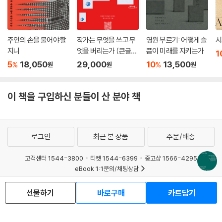
주인의 손을 물어야 할
작가는 무엇을 쓰고 무
영원 부르기: 어떻게 슬
시
지니
엇을 버리는가 (큰글자
픔이 미래를 지키는가
1
도서)
5
18,050
29,000
10
13,500
%
%
원
원
원
이 책을 구입하신 분들이 산 분야 책
로그인
최근 본 상품
주문/배송
고객센터 1544-3800
티켓 1544-6399
중고샵 1566-4295
eBook 1:1문의/채팅상담
예스이십사(주) 사업자 정보
선물하기
바로구매
카트담기
이용약관
개인정보처리방침
청소년보호정책
PC버전
회사소개
거래처관계자께
도서홍보
광고