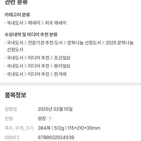
관련 분류
카테고리 분류
국내도서
에세이
외국 에세이
수상내역 및 미디어 추천 분류
국내도서
전문기관 추천 도서
문학나눔 선정도서
2025 문학나눔
선정도서
국내도서
미디어 추천
조선일보
국내도서
미디어 추천
동아일보
국내도서
미디어 추천
한겨레
품목정보
발행일
2025년 02월 10일
판형
양장
쪽수, 무게, 크기
384쪽 | 512g | 115*210*30mm
ISBN13
9788932924939