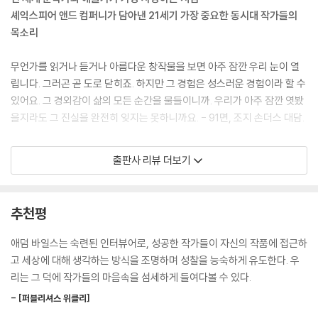
를 치유한 것입니다. 내가 그 경험에서 빠져나와야 하는 게 아니라, 더는 그
셰익스피어 앤드 컴퍼니가 담아낸 21세기 가장 중요한 동시대 작가들의
경험에 대해 수치심을 느낄 필요가 없다는 사실이요.
목소리
--- p.62
무언가를 읽거나 듣거나 아름다운 창작물을 보면 아주 잠깐 우리 눈이 열
바일스: 그날 쓰기로 한 인물의 마음속으로 들어가기 위해 하는 아침 명상
립니다. 그러곤 곧 도로 닫히죠. 하지만 그 경험은 성스러운 경험이라 할 수
같은 게 있었나요?
있어요. 그 경외감이 삶의 모든 순간을 물들이니까. 우리가 아주 잠깐 엿봤
을지라도 그 진실을 완전히 잊지는 못하니까요. - 91면, 조지 손더스 대담.
제임스: 음, 그게……향을 좀 피운 다음 사탄에게 기도해요. 늘 그렇게 합니
다.
제임스 조이스, 어니스트 헤밍웨이, 에즈라 파운드, 앙드레 지드, 폴 발레
출판사 리뷰 더보기
--- p.80
리 등 당대 거장 작가들이 모여들었던 주요한 장소이자 문학과 예술을 사
랑하는 이들에게 문화적인 상징으로 자리 잡은 파리의 서점 「셰익스피어
솔직히 글쓰기에 몰입하다 보면 제가 어떤 하루를 보내고 있는지는 아무
앤드 컴퍼니」. 바로 그 셰익스피어 앤드 컴퍼니 서점에서 2012년부터 202
추천평
상관도 없거든요. 저는 앉아서 일을 하러 갑니다. 그렇게 그날 일을 마치고
2년까지 10년간 진행되었던 작가와의 대화 중 최고의 인터뷰를 엄선한 대
나면, 완전히 지칠 대로 지쳐서 제 비참한 삶에 대해 눈물을 흘리지요.
담집 『소설을 쓸 때 내가 생각하는 것들』이 열린책들에서 출간되었다. 노
애덤 바일스는 숙련된 인터뷰어로, 성공한 작가들이 자신의 작품에 접근하
--- p.80
벨 문학상 수상 작가 아니 에르노, 퓰리처상 수상 작가 콜슨 화이트헤드, 공
고 세상에 대해 생각하는 방식을 조명하며 성찰을 능숙하게 유도한다. 우
쿠르상 수상 작가 레일라 슬리마니, 전미 도서상 수상 작가 제스민 워드, 맨
리는 그 덕에 작가들의 마음속을 섬세하게 들여다볼 수 있다.
하지만 소설의 존재 가치가 무엇인가요? 그것은 모든 걸 올바르게 파악하
부커상 수상 작가 말런 제임스, 그리고 레이철 커스크, 칼 오베 크네우스고
는 일이 아닙니다. 특정 역사적 기간에 있었던 일을 나열하는 것이 아닙니
- [퍼블리셔스 위클리]
르 등 평단의 찬사와 대중의 주목을 한 몸에 받는 소설가부터 제니 장, 클레
다. 그것은 독자의 입에서 "와,세상에!" 하는 감탄사가 흘러나오게 만드는