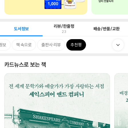
리뷰/한줄평
도서정보
배송/반품/교환
23
정보
책 속으로
출판사 리뷰
추천평
카드뉴스로 보는 책