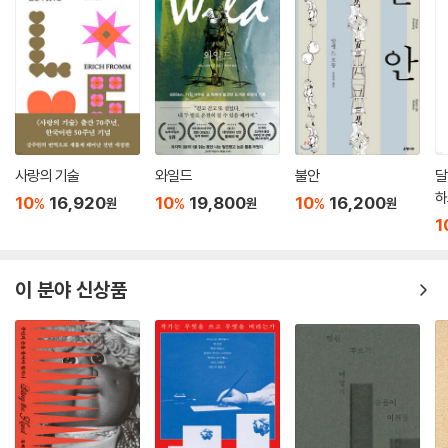
사랑의 기술
와일드
불안
달
하
10
16,920
10
19,800
10
16,200
%
%
%
원
원
원
1
이 분야 신상품