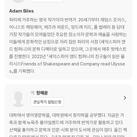
미나 칸다사미 『내가 당신을 때렸을 때』
매들린 밀러 『키르케』
Adam Biles
미리엄 테이브스 『위민 토킹』
파리에 거주하는 영국 작가이자 번역가. 20세기부터 제임스 조이스,
케이티 키타무라 『친밀감』
어니스트 헤밍웨이, 에즈라 파운드, 앙드레 지드, 폴 발레리 등 당대
클레어루이즈 베넷 『체크아웃 19』
거장 작가들이 모여들었던 주요한 장소이자 문학과 예술을 사랑하는
제프 다이어 『로저 페더러의 마지막 날들과 다른 결말들』
이들에게 문화적인 상징으로 자리 잡은 파리의 서점 〈셰익스피어 앤
드 컴퍼니〉의 문학 디렉터로 일하고 있으며, 그곳에서 매주 팟캐스트
감사의 말
를 진행한다. 2022년 『셰익스피어 앤드 컴퍼니의 친구들이 읽은 율
옮긴이의 말
리시스Friends of Shakespeare and Company read Ulysse
저작물 이용 허락에 관하여
s』를 기획했다.
역
정혜윤
관심작가 알림신청
대학에서 영어영문학을, 대학원에서 정치학을 공부했다. 지금은 가
족과 함께 뉴욕주 롱아일랜드에 거주하며 번역가로 활동하고 있다.
산책을 좋아하고 문학과 인문·사회 분야 도서에 관심이 많다. 옮긴 책