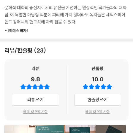
어루이즈 베넷 등 오늘날 촉망받는 신진 작가까지, 21세기 가장 중요한 작
일에 가깝습니다. 훌륭한 예술 작품을 접한 뒤에 우리가 들어가는, 어떤 개
문화적 대화의 중심지로서의 유산을 기념하는 인상적인 작가들과의 대화
가들의 생생한 목소리를 담았다. 여기에 카를로 로벨리, 제프 다이어, 올리
념으로도 축소될 수 없는 일종의 경이를 맛보게 하는 일. 그것이 유일한 최
집. 이 특별한 대담집 덕분에 파리에 가지 않더라도 독자들은 셰익스피어
비아 랭 등 논픽션을 다루는 작가들이 포함되어 주제와 이야기의 풍성함을
종 목표이지요.
앤드 컴퍼니의 한구석에 자리 잡을 수 있다.
더한다. 스무 명의 작가들의 스무 편의 작품으로부터 출발하는 이 인터뷰
--- pp.87-88
집은 쓰기와 예술, 진솔한 삶에 관한 깊이 있고 진지하며, 때로 유머러스하
- [하퍼스 바자]
기까지 한 생기 넘치는 대담들과 함께 페미니즘, 인종 차별, 계급 및 정체성
무언가를 읽거나 듣거나 아름다운 창작물을 보면 아주 잠깐 우리 눈이 열
과 같은 동시대 주요 담론에 관한 빛나는 통찰을 엿볼 수 있으며, 창작의 슬
립니다. 그러곤 곧 도로 닫히죠. 하지만 그 경험은 성스러운 경험이라 할 수
리뷰/한줄평
23
럼프, 고독과 트라우마, 비밀스러운 감정과 농담과 같은 내밀한 대화의 순
있어요. 그 경외감이 삶의 모든 순간을 물들이니까. 우리가 아주 잠깐 엿봤
간까지 담아내 동시대성을 세심하게 비추는 특별한 작품집이다.
을지라도 그 진실을 완전히 잊지는 못하니까요.
리뷰
한줄평
--- p.91
문학과 자아, 시간과 삶, 여성과 예술, 계급과 정체성
9.8
10.0
감정과 비밀, 고독과 트라우마, 농담과 슬픔을 아우르는 대담집
만일 우리가 결국 어느 쪽도 절대 이길 수 없는 엄격한 좌우 대립에서 벗어
나고 싶다면, 누군가를 설득하고 싶다면, 한 사람 한 사람의 얼굴, 그들 각
어떤 예술가든 자기가 뭔가에 대한 해답을 안다고 생각하기 시작하는 순간
자의 꿈, 실제로 굴욕당하고 창피당하는 개개인들에 관해 이야기하자고 해
리뷰 쓰기
한줄평 쓰기
작품은 수난에 빠지게 되는 것 같습니다. 저는 그냥 좋은 질문을 품고 있는
야 합니다.
사람이라고 생각합니다. - 31면, 퍼시벌 에버렛 대담
혜택 및 유의사항
혜택 및 유의사항
--- pp.101-102
작가들은 「쓰기와 창작」에 대해 어떤 이야기를 할까? 「정체성」에 관한 실
누군가 내 앞에서 맞고 있는 모습을 보아 온 날이 하루 이틀이 아닌데 어느
험적인 작품 『나는 시드니 포이티어가 아니다』를 쓴 퍼시벌 에버렛은 소설