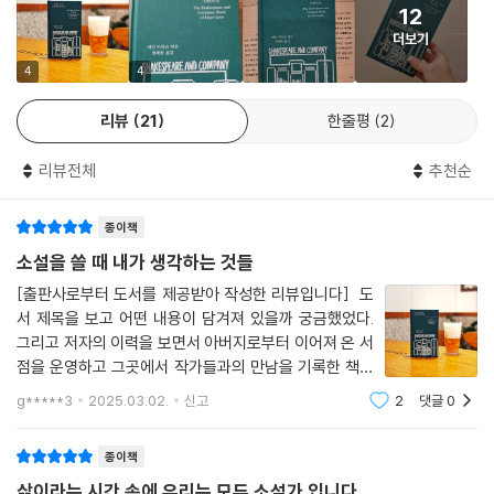
날 그가 그것에 맞서 싸우는 겁니다. 그 이유는 무엇일까요? 한 사람을 그
12
을 쓸 때 「자신이 무엇을 해야 할지 모르는 상태이기 때문에 매번 그 과정과
렇게 만드는 것은 무엇일까요?
더보기
형식을 재창조할 수밖에 없다」고 말한다. 『나의 투쟁』을 쓴 칼 오베 크네우
--- p.131
스고르에게 쓰기란 「삶을 직면하는 일」이며, 자기 자신의 수치와 대면하는
4
4
공간에서 타인과의 관계를 재조정하는 일이다. 『위민 토킹』의 미리엄 테이
저는 인물을 최대한 발전시키고, 최대한 복잡하고 인간적으로 만들려고 노
브스는 종교의 내적인 폭력성을 고발하며, 목소리를 가지지 못한 여성들에
리뷰
21
한줄평
2
력하는 것이 중요하다고 생각합니다. 왜냐하면 우리는 우리가 가진 트라우
게 목소리를 되돌려준다. 『키르케』를 쓴 매들린 밀러에게 소설이란 그동안
마 이상의 존재이니까요. 과거 미디어나, 일부 책 속에서 우리는 계속해서
리뷰전체
추천순
조명받지 못한 인물의 목소리를 발굴해 내 신화를 창조적으로 다시 쓰는
우리가 가진 트라우마로 축소되곤 했어요. 그래서 외부 사람들이 우리를
일이기도 하다.
충분히 구체적이고 복잡한 인간으로 보기가 어렵게 되었다고 생각합니다.
종이책
그래서 저는 독자가 그 사실을 이해하고, 우리는 트라우마 이상의 존재임
그렇다면 창작자들이 「인간」을 만들어 낼 때는 어떤 고민을 할까? 『언더그
소설을 쓸 때 내가 생각하는 것들
을 이해하고, 우리도 다른 사람들처럼 기쁨을 누리고 다정하고 친절한 사
라운드 레일로드』를 쓴 콜슨 화이트헤드는 「이전에는 그렇게 하지 않았던
[출판사로부터 도서를 제공받아 작성한 리뷰입니다] 도
람이라는 사실을 이해하도록 글을 쓰는 것이 제 임무라고 느낍니다.
인물이 행동을 하게 되는」 지점, 변화구를 줄 수 있는 지점은 무엇일까를
서 제목을 보고 어떤 내용이 담겨져 있을까 궁금했었다.
--- pp.219-220
질문한다. 『묻히지 못한 자들의 노래』를 쓴 제스민 워드는 인물을 최대한
그리고 저자의 이력을 보면서 아버지로부터 이어져 온 서
발전시키고, 최대한 복잡하고 인간적으로 만들려고 노력해야 하며, 어떤
점을 운영하고 그곳에서 작가들과의 만남을 기록한 책이
한 개인도 「트라우마」로 축소되지 않을 수 있도록 다면적으로 조형하는 것
라는 것을 알았다. 어니스트 헤밍웨이가 파리에 머물렀을
g*****3
2025.03.02.
신고
2
댓글
0
이 중요하다고 말한다.
때 이곳을 들렀다고 하니 오랜 세월 유지하고 있다는 것만
으로 나에게 감탄이 나오기 충분했다. 도서
종이책
이외에도 이 작품은 「부르주아 계급의 문화」, 「말년의 양식」, 「힙스터 문화」
삶이라는 시간 속에 우리는 모두 소설가 입니다
등 다양한 문화적 주제를 아우르며, 동시대 스무 명의 작가들이 스무 가지