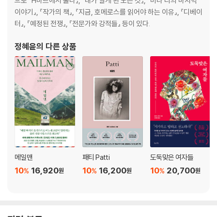
으로 『H마트에서 울다』, 『내가 알게 된 모든 것』, 『미나 리의 마지막
이야기』, 『작가의 책』, 『지금, 호메로스를 읽어야 하는 이유』, 『디베이
터』, 『예정된 전쟁』, 『전문가와 강적들』 등이 있다.
정혜윤
의 다른 상품
메일맨
패티 Patti
도둑맞은 여자들
10
16,920
10
16,200
10
20,700
%
%
%
원
원
원