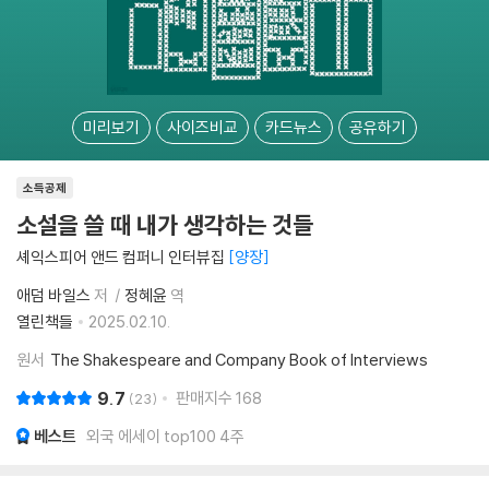
미리보기
사이즈비교
카드뉴스
공유하기
소득공제
소설을 쓸 때 내가 생각하는 것들
셰익스피어 앤드 컴퍼니 인터뷰집
양장
애덤 바일스
저
정혜윤
역
열린책들
2025.02.10.
원서
The Shakespeare and Company Book of Interviews
9.7
판매지수
168
23
베스트
외국 에세이 top100 4주