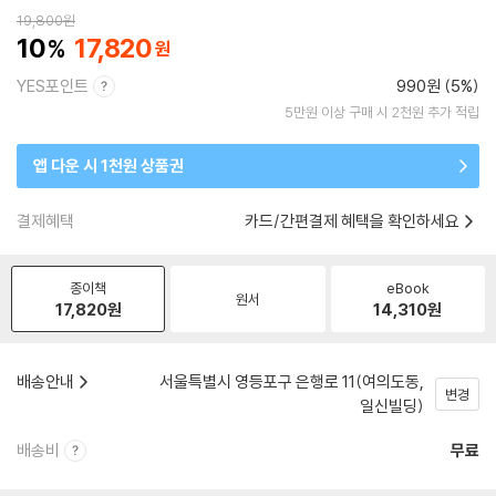
19,800
원
10
17,820
YES포인트
990원 (5%)
5만원 이상 구매 시 2천원 추가 적립
앱 다운 시 1천원 상품권
결제혜택
카드/간편결제 혜택을 확인하세요
종이책
eBook
원서
17,820
원
14,310
원
배송안내
서울특별시 영등포구 은행로 11(여의도동,
변경
일신빌딩)
배송비
무료